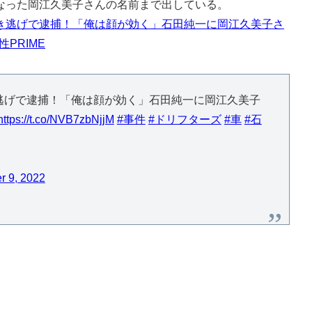
なった岡江久美子さんの名前まで出している。
き逃げで逮捕！「俺は顔が効く」石田純一に岡江久美子さ
PRIME
逃げで逮捕！「俺は顔が効く」石田純一に岡江久美子
https://t.co/NVB7zbNjjM
#事件
#ドリフターズ
#車
#石
 9, 2022