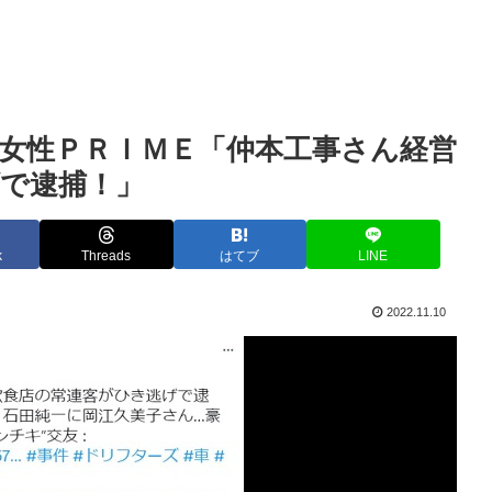
女性ＰＲＩＭＥ「仲本工事さん経営
で逮捕！」
k
Threads
はてブ
LINE
2022.11.10