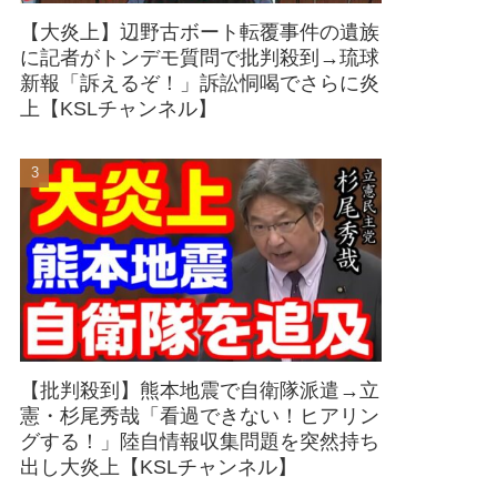
【大炎上】辺野古ボート転覆事件の遺族
に記者がトンデモ質問で批判殺到→琉球
新報「訴えるぞ！」訴訟恫喝でさらに炎
上【KSLチャンネル】
【批判殺到】熊本地震で自衛隊派遣→立
憲・杉尾秀哉「看過できない！ヒアリン
グする！」陸自情報収集問題を突然持ち
出し大炎上【KSLチャンネル】