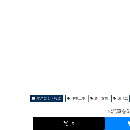
マスコミ・報道
仲本工事
週刊女性
週刊誌
この記事をS
X