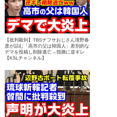
【批判殺到】TBSナフサおじさん境野春
彦が詰む「高市の父は韓国人」差別的な
デマを投稿し削除逃亡→指摘に逆ギレ
【KSLチャンネル】