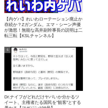
【内ゲバ】れいわローテーション廃止か
存続か？Zガンダム、エマ・シーン声優
が激怒！無能な高井副幹事長の説明は二
転三転【KSLチャンネル】
Dr.ナイフがどれだけヤバいか分かるツ
イート、主権者たる国民を"観客"とする