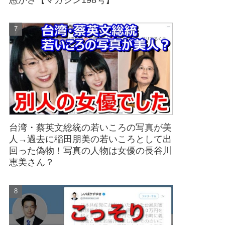
愚かさ【マガジン198号】
台湾・蔡英文総統の若いころの写真が美
人→過去に稲田朋美の若いころとして出
回った偽物！写真の人物は女優の長谷川
恵美さん？