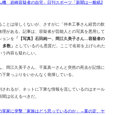
ム機 岩崎容疑者の自宅」日刊スポーツ「新聞は一般紙2
ことは珍しくないが、さすがに「仲本工事さん経営の飲
無理がある。記事は、容疑者が芸能人との写真を悪用して
ションを
「【写真】石田純一、岡江久美子さん…容疑者の
、多数」
としているのも悪質だ。ここで名前を上げられた
いう内容も疑わしい。
、岡江久美子さん、千葉真一さんと突然の死去が記憶に
の下衆っぷりをいかんなく発揮している。
されるが、ネットに下衆な情報を流しているのはオール
新聞は伝えるべきだ。
の実家に突撃「家族はどう思っているのか」→案の定、ヤ