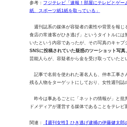
参考：
フジテレビ「速報！部屋にテレビとゲー
紙、スポーツ紙1紙を取っている」
週刊誌系の媒体が容疑者の素性や背景を報じる
食店の常連客がひき逃げ」というタイトルには
いたという内容であったが、その写真のキャプ
SNSに投稿されていた疑惑のツーショット写真
芸能人らが、容疑者から金を受け取っていたと
記事で名前を使われた著名人も、仲本工事さん
残る人物をターゲットにしており、女性週刊誌
昨今は事あるごとに「ネットの情報が」と批判
ドメディアが運営する媒体であることをテレビ
関連：
【週刊女性】ひき逃げ逮捕の伊藤健太郎