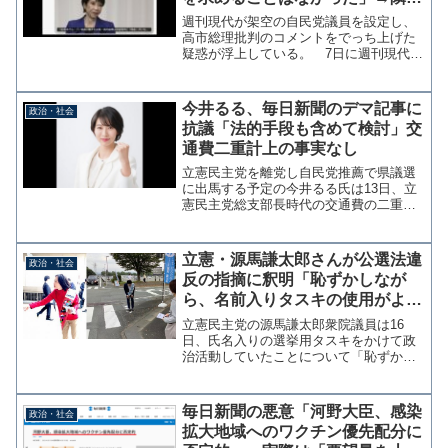
席は片山さつき財務大臣【KSL-
週刊現代が架空の自民党議員を設定し、
Live!】
高市総理批判のコメントをでっち上げた
疑惑が浮上している。 7日に週刊現代が
報じた記事『「反高市グループ」結成の
動きも出現！高市総理は自民党内に「同
志」がいないという大問題』のなかで、
今井るる、毎日新聞のデマ記事に
政治・社会
予算委員会で高市総理が...
抗議「法的手段も含めて検討」交
通費二重計上の事実なし
立憲民主党を離党し自民党推薦で県議選
に出馬する予定の今井るる氏は13日、立
憲民主党総支部長時代の交通費の二重計
上疑惑を報じた毎日新聞に対して、事実
はなかったことが確認されたことをツイ
ッターで報告し厳重抗議した。法的手段
立憲・源馬謙太郎さんが公選法違
政治・社会
も含めて対応を検討する...
反の指摘に釈明「恥ずかしなが
ら、名前入りタスキの使用がよく
ないことを知りませんでした」
立憲民主党の源馬謙太郎衆院議員は16
日、氏名入りの選挙用タスキをかけて政
治活動していたことについて「恥ずかし
ながら、名前入りのタスキの使用がよく
ないことを知りませんでした」とツイッ
ターで釈明した。恥ずかしながら、名前
毎日新聞の悪意「河野大臣、感染
政治・社会
入りのタスキの使用がよく...
拡大地域へのワクチン優先配分に