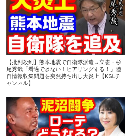
【批判殺到】熊本地震で自衛隊派遣→立憲・杉
尾秀哉「看過できない！ヒアリングする！」陸
自情報収集問題を突然持ち出し大炎上【KSLチ
ャンネル】