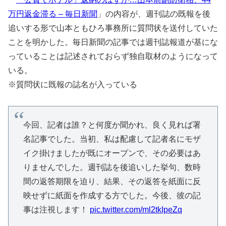
万円返金滞る – 毎日新聞
」の内容が、週刊誌の既報を後
追いする形で山本ともひろ事務所に質問状を送付していた
ことを明かした。毎日新聞の記事では週刊誌報道が基にな
っていることは記述されておらず独自取材のようになって
いる。
※質問状に既報の誌名が入っている
今回、記者は誰？と何度か聞かれ、良く見れば署
名記事でした。当初、私は配慮して記者名にモザ
イク掛けましたが既にオープンで、その必要はあ
りませんでした。週刊誌を後追いした挙句、数時
間の返答期限を迫り、結果、その返答を紙面に反
映せずに紙面を作成する方でした。今後、彼の記
事は注視します！
pic.twitter.com/ml2tkIpeZq