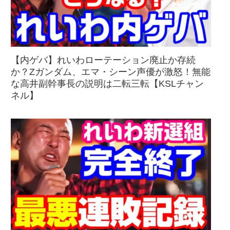
【内ゲバ】れいわローテーション廃止か存続
か？Zガンダム、エマ・シーン声優が激怒！無能
な高井副幹事長の説明は二転三転【KSLチャン
ネル】