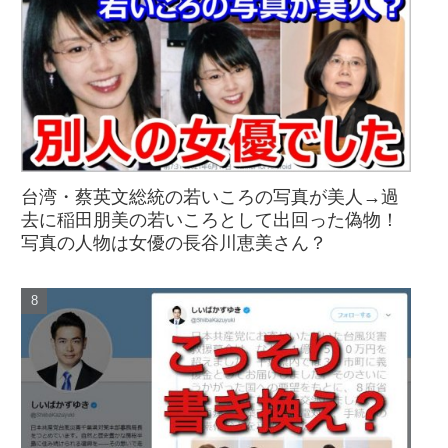
台湾・蔡英文総統の若いころの写真が美人→過
去に稲田朋美の若いころとして出回った偽物！
写真の人物は女優の長谷川恵美さん？