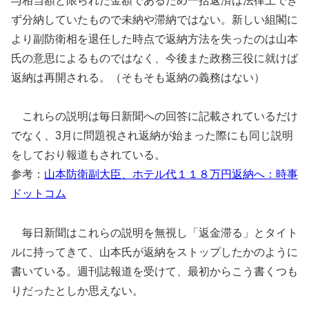
与相当額と限られた金額であるため一括返済は法律上でき
ず分納していたもので未納や滞納ではない。新しい組閣に
より副防衛相を退任した時点で返納方法を失ったのは山本
氏の意思によるものではなく、今後また政務三役に就けば
返納は再開される。（そもそも返納の義務はない）
これらの説明は毎日新聞への回答に記載されているだけ
でなく、3月に問題視され返納が始まった際にも同じ説明
をしており報道もされている。
参考：
山本防衛副大臣、ホテル代１１８万円返納へ：時事
ドットコム
毎日新聞はこれらの説明を無視し「返金滞る」とタイト
ルに持ってきて、山本氏が返納をストップしたかのように
書いている。週刊誌報道を受けて、最初からこう書くつも
りだったとしか思えない。