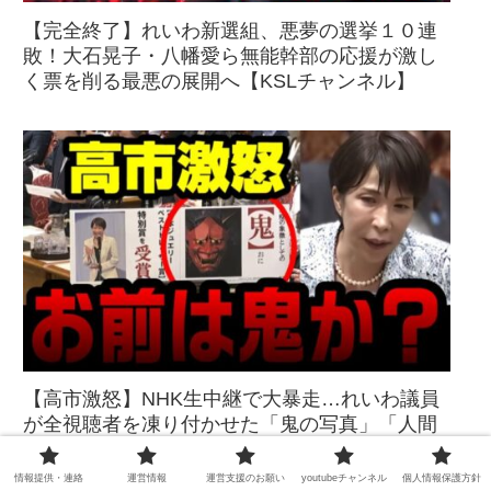
【完全終了】れいわ新選組、悪夢の選挙１０連
敗！大石晃子・八幡愛ら無能幹部の応援が激し
く票を削る最悪の展開へ【KSLチャンネル】
【高市激怒】NHK生中継で大暴走…れいわ議員
が全視聴者を凍り付かせた「鬼の写真」「人間
の心は？」最悪の誹謗中傷で懲罰か？【KSLチ
ャンネル】
情報提供・連絡
運営情報
運営支援のお願い
youtubeチャンネル
個人情報保護方針