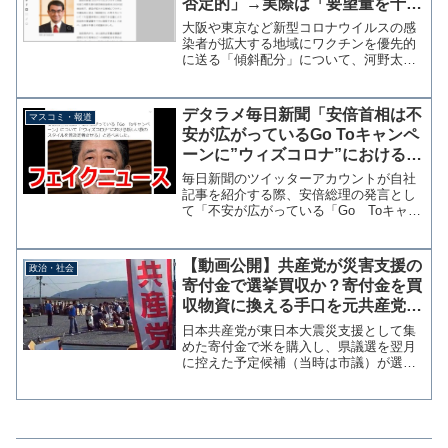
否定的」→実際は「要望量を十分
に確保できるので優先順位不要」
大阪や東京など新型コロナウイルスの感
染者が拡大する地域にワクチンを優先的
に送る「傾斜配分」について、河野太郎
行政改革担当相は「大型連休明けに供給
できる量により自治体の要望量を十分に
確保できる」と述べ、優先順位を付けな
デタラメ毎日新聞「安倍首相は不
マスコミ・報道
くとも配布できるとの考え...
安が広がっているGo Toキャンペ
ーンに”ウィズコロナ”における新
しい旅のスタイルと述べた」→赤
毎日新聞のツイッターアカウントが自社
羽大臣の発言でした
記事を紹介する際、安倍総理の発言とし
て「不安が広がっている「Go Toキャン
ペーン」について「"ウィズコロナ"にお
ける新しい旅のスタイルを普及定着させ
る」と述べました。」と投稿したが、実
【動画公開】共産党が災害支援の
政治・社会
際の総理発言に該当...
寄付金で選挙買収か？寄付金を買
収物資に換える手口を元共産党区
議が暴露
日本共産党が東日本大震災支援として集
めた寄付金で米を購入し、県議選を翌月
に控えた予定候補（当時は市議）が選挙
宣伝をしながら日用品とともに無償配布
していたことがわかった。物資が不足し
た震災直後ではなく、約７か月後の１０
月で翌月が県議選だった。...