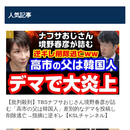
人気記事
【批判殺到】TBSナフサおじさん境野春彦が詰
む「高市の父は韓国人」差別的なデマを投稿し
削除逃亡→指摘に逆ギレ【KSLチャンネル】