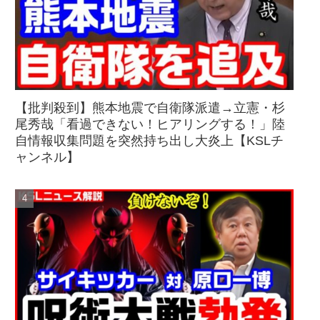
【批判殺到】熊本地震で自衛隊派遣→立憲・杉
尾秀哉「看過できない！ヒアリングする！」陸
自情報収集問題を突然持ち出し大炎上【KSLチ
ャンネル】