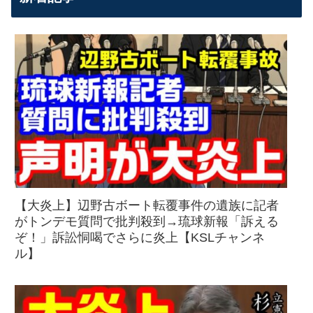
【大炎上】辺野古ボート転覆事件の遺族に記者
がトンデモ質問で批判殺到→琉球新報「訴える
ぞ！」訴訟恫喝でさらに炎上【KSLチャンネ
ル】