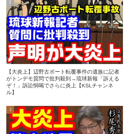
【大炎上】辺野古ボート転覆事件の遺族に記者
がトンデモ質問で批判殺到→琉球新報「訴える
ぞ！」訴訟恫喝でさらに炎上【KSLチャンネ
ル】