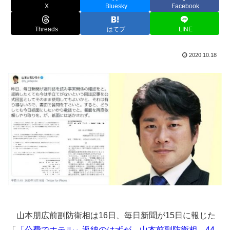
X
Bluesky
Facebook
Threads
はてブ
LINE
2020.10.18
山本朋広前副防衛相は16日、毎日新聞が15日に報じた
「
「公費でホテル」返納のはずが…山本前副防衛相、44