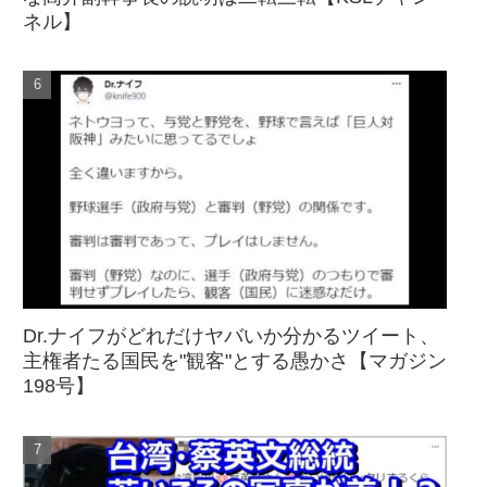
ネル】
Dr.ナイフがどれだけヤバいか分かるツイート、
主権者たる国民を"観客"とする愚かさ【マガジン
198号】