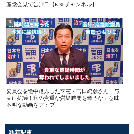
産党会見で告げ口【KSLチャンネル】
委員会を途中退席した立憲・吉田統彦さん「与
党に抗議！私の貴重な質疑時間を奪うな」意味
不明な動画をアップ
新着記事