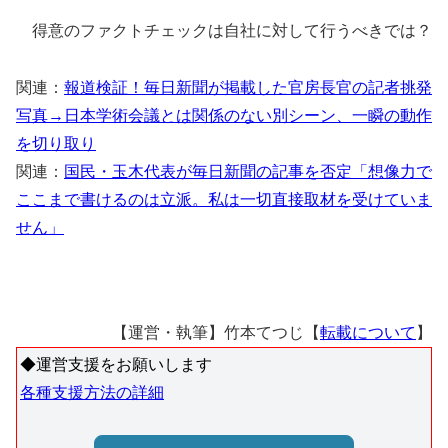
得意のファクトチェックは自社に対して行うべきでは？
関連：
報道検証！毎日新聞が掲載した官房長官の記者挑発
写真→日本学術会議とは関係のない別シーン、一瞬の動作
を切り取り
関連：
国民・玉木代表が毎日新聞の記事を否定「想像力で
ここまで書けるのは立派。私は一切直接取材を受けていま
せん」
【運営・執筆】竹本てつじ【
転載について
】
◆運営支援をお願いします
各種支援方法の詳細