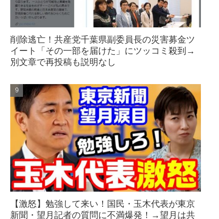
削除逃亡！共産党千葉県副委員長の災害募金ツ
イート「その一部を届けた」にツッコミ殺到→
別文章で再投稿も説明なし
【激怒】勉強して来い！国民・玉木代表が東京
新聞・望月記者の質問に不満爆発！→望月は共