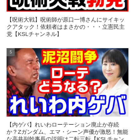
【呪術大戦】呪術師が原口一博さんにサイキッ
クアタック！依頼者はまさかの・・・立憲民主
党【KSLチャンネル】
【内ゲバ】れいわローテーション廃止か存続
か？Zガンダム、エマ・シーン声優が激怒！無能
な高井副幹事長の説明は二転三転【KSLチャン