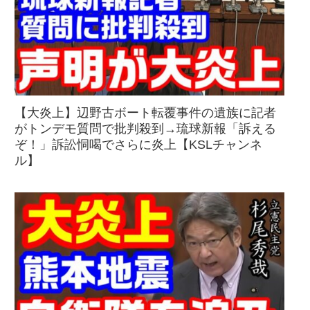
【大炎上】辺野古ボート転覆事件の遺族に記者
がトンデモ質問で批判殺到→琉球新報「訴える
ぞ！」訴訟恫喝でさらに炎上【KSLチャンネ
ル】