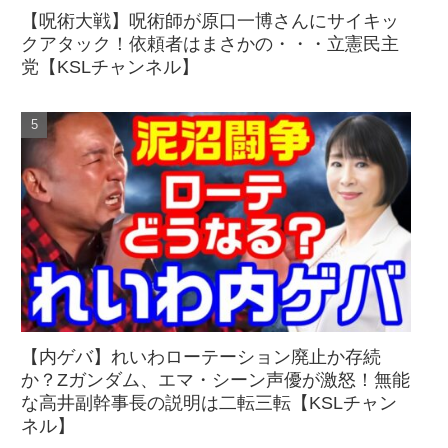
【呪術大戦】呪術師が原口一博さんにサイキッ
クアタック！依頼者はまさかの・・・立憲民主
党【KSLチャンネル】
【内ゲバ】れいわローテーション廃止か存続
か？Zガンダム、エマ・シーン声優が激怒！無能
な高井副幹事長の説明は二転三転【KSLチャン
ネル】