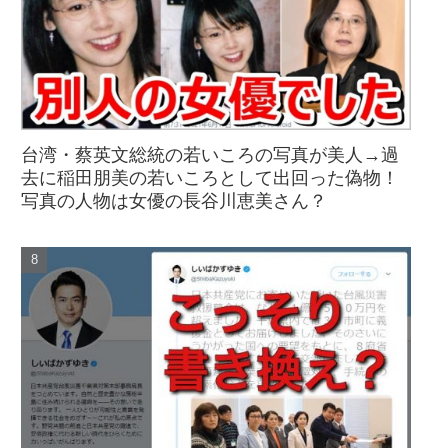
台湾・蔡英文総統の若いころの写真が美人→過
去に稲田朋美の若いころとして出回った偽物！
写真の人物は女優の長谷川恵美さん？