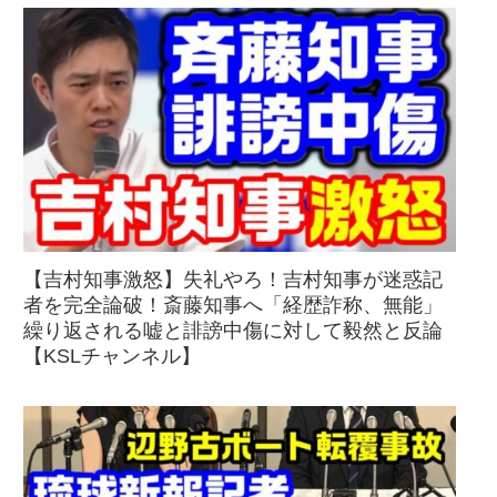
【吉村知事激怒】失礼やろ！吉村知事が迷惑記
者を完全論破！斎藤知事へ「経歴詐称、無能」
繰り返される嘘と誹謗中傷に対して毅然と反論
【KSLチャンネル】