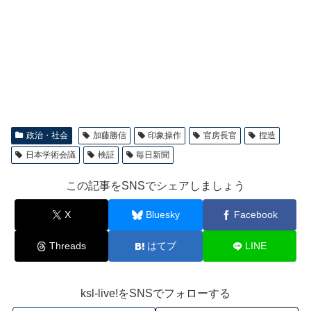
政治・社会
加藤勝信
印象操作
官房長官
捏造
日本学術会議
検証
毎日新聞
この記事をSNSでシェアしましょう
X
Bluesky
Facebook
Threads
はてブ
LINE
ksl-live!をSNSでフォローする