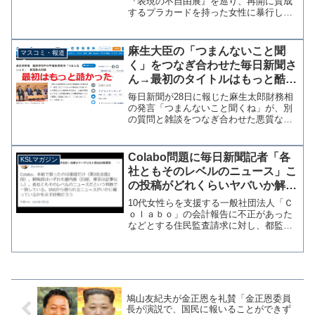
除して謝罪
『表現の不自由展』を巡り、再開に賛成
するプラカードを持った女性に暴行した
として名古屋市の男が逮捕されたいうニ
ュースがながれたが、これがマスコミに
よる捏造ではないかと言う指摘がある。
麻生大臣の「つまんないこと聞
マスコミ・報道
現地の状況をSNSでリポ...
く」をつなぎ合わせた毎日新聞さ
ん→最初のタイトルはもっと酷か
ったことが判明
毎日新聞が28日に報じた麻生太郎財務相
の発言「つまんないこと聞くね」が、別
の質問と雑談をつなぎ合わせた悪質な編
集であったことは既報の通りだ。参考：
動画検証！毎日新聞『麻生大臣が休校中
の学童保育負担に「つまんないこと聞
Colabo問題に毎日新聞記者「各
KSLマガジン
く」と答えた』→別の質問...
社ともそのレベルのニュース」こ
の投稿がどれくらいヤバいか解説
【マガジン202号】
10代女性らを支援する一般社団法人「Ｃ
ｏｌａｂｏ」の会計報告に不正があった
などとする住民監査請求に対し、都監査
委員が会計の一部に不当な点があると認
めて再調査を指示したことについて、毎
日新聞の酒造唯記者が「本紙で扱ったの
は産経だけ（第3社会面...
鳩山友紀夫が金正恩を礼賛「金正恩委員
長が演説で、国民に報いることができず