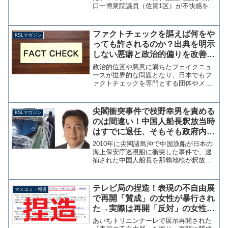
口一博衆院議員（佐賀1区）が不快感を露
にするツイッター投稿を行っている。嘘
をつくな❗️ 原口 一博 (@kharaguchi)
November 2, 2021 原...
ファクトチェックを謳えば何をや
KSLマガジン
っても許されるのか？出典を明示
しない悪癖と政治的偏りを改善せ
よ【マガジン166号】
政治的位置や悪意に満ちたフェイクニュ
ースが世界的な問題となり、日本でもフ
ァクトチェックを専門とする団体やメデ
ィアが立ち上がっている。 当サイトで
もSNSに溢れる誤情報や意図的なデマを
検証しているが、その収益性は極めて低
尖閣衝突事件で枝野幸男を責める
KSLマガジン
くほとんどボランティア...
のは間違い！中国人船長釈放当時
はすでに退任、そもそも政府内に
はいなかった【マガジン53号】
2010年に尖閣諸島沖で中国漁船が日本の
海上保安庁巡視船に衝突した事件で、逮
捕された中国人船長を那覇地検が釈放し
帰国させたことが当時、大問題となっ
た。だが、これが当時の菅直人総理の指
示であったことを前原誠司元外相が暴露
テレビ局の捏造！表現の不自由展
マスコミ・報道
したことで、菅元総理だ...
で再開「賛成」の女性が暴行され
た→実際は再開「反対」の女性が
暴行されていた！東海テレビは削
あいちトリエンナーレで展示再開された