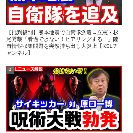
【批判殺到】熊本地震で自衛隊派遣→立憲・杉
尾秀哉「看過できない！ヒアリングする！」陸
自情報収集問題を突然持ち出し大炎上【KSLチ
ャンネル】