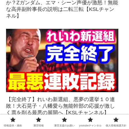
か？Zガンダム、エマ・シーン声優が激怒！無能
な高井副幹事長の説明は二転三転【KSLチャン
ネル】
【完全終了】れいわ新選組、悪夢の選挙１０連
敗！大石晃子・八幡愛ら無能幹部の応援が激し
く票を削る最悪の展開へ【KSLチャンネル】
情報提供・連絡
運営情報
運営支援のお願い
youtubeチャンネル
個人情報保護方針