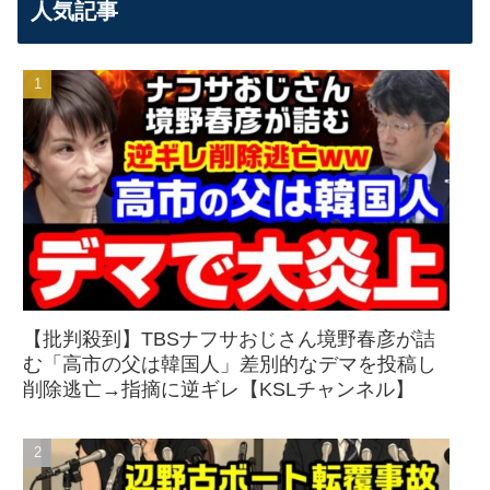
人気記事
【批判殺到】TBSナフサおじさん境野春彦が詰
む「高市の父は韓国人」差別的なデマを投稿し
削除逃亡→指摘に逆ギレ【KSLチャンネル】