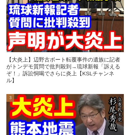
【大炎上】辺野古ボート転覆事件の遺族に記者
がトンデモ質問で批判殺到→琉球新報「訴える
ぞ！」訴訟恫喝でさらに炎上【KSLチャンネ
ル】