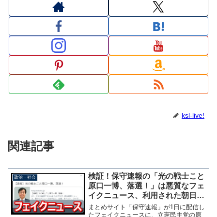
ksl-live!
関連記事
検証！保守速報の「光の戦士こと
政治・社会
原口一博、落選！」は悪質なフェ
イクニュース、利用された朝日新
聞デジタルのスクショも誤り
まとめサイト「保守速報」が1日に配信し
たフェイクニュースに、立憲民主党の原