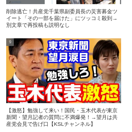
削除逃亡！共産党千葉県副委員長の災害募金ツ
イート「その一部を届けた」にツッコミ殺到→
別文章で再投稿も説明なし
【激怒】勉強して来い！国民・玉木代表が東京
新聞・望月記者の質問に不満爆発！→望月は共
産党会見で告げ口【KSLチャンネル】