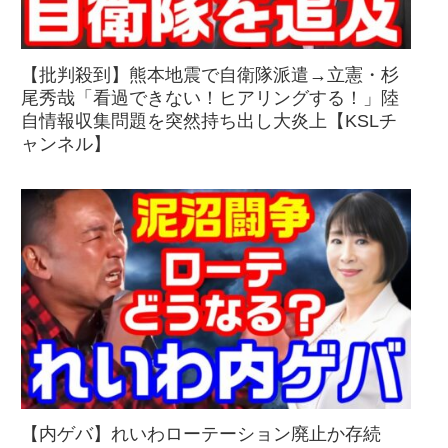
【批判殺到】熊本地震で自衛隊派遣→立憲・杉
尾秀哉「看過できない！ヒアリングする！」陸
自情報収集問題を突然持ち出し大炎上【KSLチ
ャンネル】
【内ゲバ】れいわローテーション廃止か存続