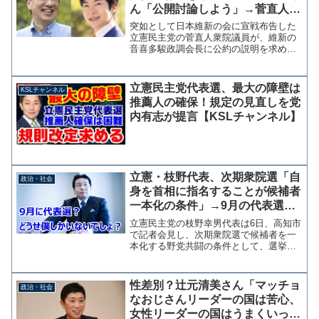
ん「公開討論しよう」→菅直人さ
ん逃げる「言い負かそうとの狙い
突如として日本維新の会に宣戦布告した
だ」
立憲民主党の菅直人衆院議員が、維新の
音喜多駿政調会長に公約の説明を求めな
がら公開討論の申し入れを断っていたこ
とがわかった。事実上の"敵前逃亡"であ
る。菅直人議員が「問いたい、お聞きし
立憲民主党代表選、最大の障壁は
KSLチャンネル
たい」と私を指名して発...
推薦人の確保！規定の見直しを党
内有志が提言【KSLチャンネル】
立憲・枝野代表、次期衆院選「自
政治・社会
身を首相に指名することが候補者
一本化の条件」→9月の代表選を
無視した傲慢発言
立憲民主党の枝野幸男代表は6日、高知市
で記者会見し、次期衆院選で候補者を一
本化する野党共闘の条件として、選挙後
の首班指名で自身の名前を書くことを挙
げた。出典：「枝野首相」指名なら一本
化 次期衆院選の野党共闘で―立憲代
性差別？辻元清美さん「マッチョ
政治・社会
表：時事ドットコム 解...
なおじさんリーダーの国は苦心、
女性リーダーの国はうまくいって