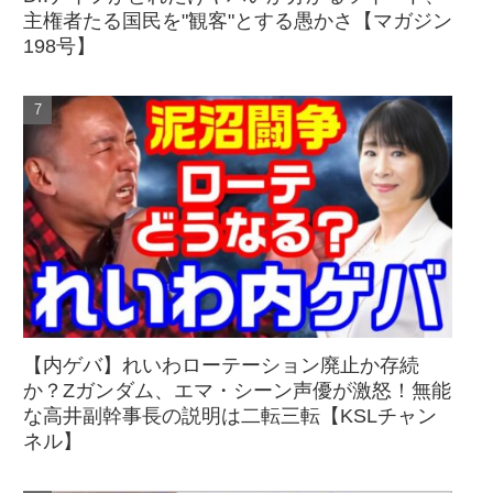
主権者たる国民を"観客"とする愚かさ【マガジン
198号】
【内ゲバ】れいわローテーション廃止か存続
か？Zガンダム、エマ・シーン声優が激怒！無能
な高井副幹事長の説明は二転三転【KSLチャン
ネル】