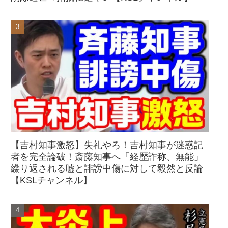
【吉村知事激怒】失礼やろ！吉村知事が迷惑記
者を完全論破！斎藤知事へ「経歴詐称、無能」
繰り返される嘘と誹謗中傷に対して毅然と反論
【KSLチャンネル】