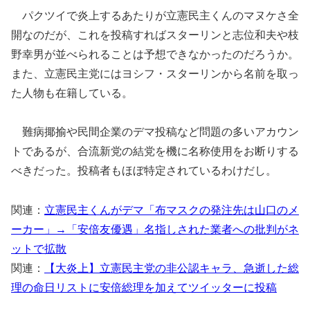
パクツイで炎上するあたりが立憲民主くんのマヌケさ全
開なのだが、これを投稿すればスターリンと志位和夫や枝
野幸男が並べられることは予想できなかったのだろうか。
また、立憲民主党にはヨシフ・スターリンから名前を取っ
た人物も在籍している。
難病揶揄や民間企業のデマ投稿など問題の多いアカウン
トであるが、合流新党の結党を機に名称使用をお断りする
べきだった。投稿者もほぼ特定されているわけだし。
関連：
立憲民主くんがデマ「布マスクの発注先は山口のメ
ーカー」→「安倍友優遇」名指しされた業者への批判がネ
ットで拡散
関連：
【大炎上】立憲民主党の非公認キャラ、急逝した総
理の命日リストに安倍総理を加えてツイッターに投稿