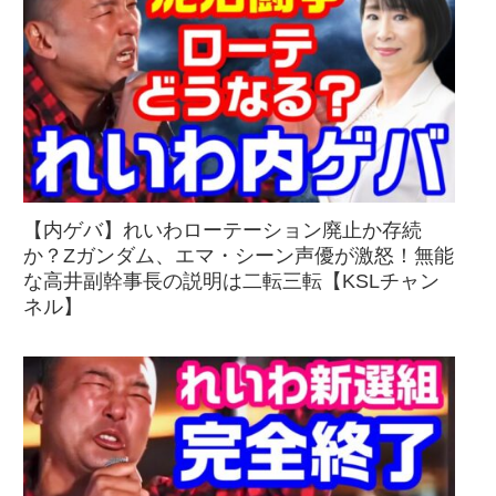
【内ゲバ】れいわローテーション廃止か存続
か？Zガンダム、エマ・シーン声優が激怒！無能
な高井副幹事長の説明は二転三転【KSLチャン
ネル】