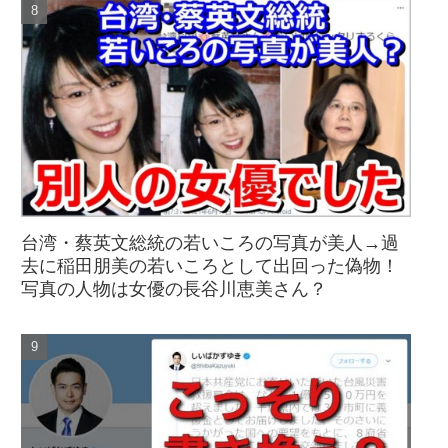
台湾・蔡英文総統の若いころの写真が美人→過
去に稲田朋美の若いころとして出回った偽物！
写真の人物は女優の長谷川恵美さん？