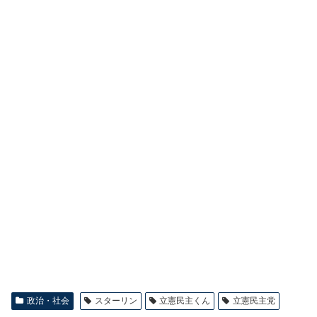
政治・社会
スターリン
立憲民主くん
立憲民主党