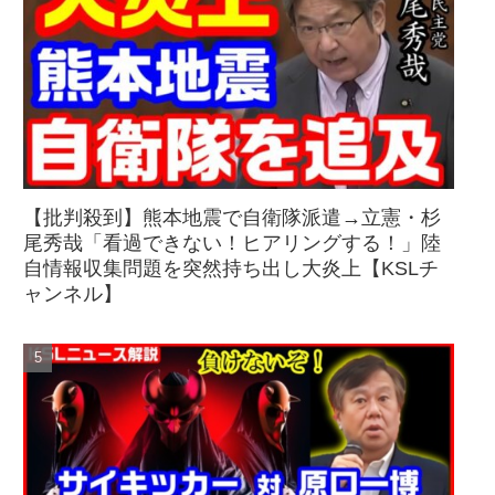
【批判殺到】熊本地震で自衛隊派遣→立憲・杉
尾秀哉「看過できない！ヒアリングする！」陸
自情報収集問題を突然持ち出し大炎上【KSLチ
ャンネル】