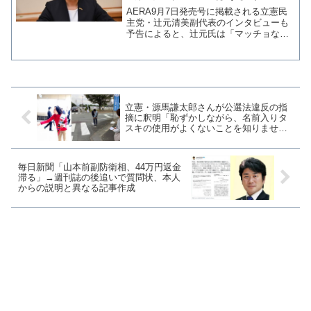
る」自らがリーダーになると宣言
AERA9月7日発売号に掲載される立憲民
主党・辻元清美副代表のインタビューも
予告によると、辻元氏は「マッチョなお
じさんリーダーの国は苦心し、女性リー
ダーの国は国民との共感を重んじてうま
くいっている」と指摘をしているよう
だ。さらに、後に続く女...
立憲・源馬謙太郎さんが公選法違反の指
摘に釈明「恥ずかしながら、名前入りタ
スキの使用がよくないことを知りません
でした」
毎日新聞「山本前副防衛相、44万円返金
滞る」→週刊誌の後追いで質問状、本人
からの説明と異なる記事作成