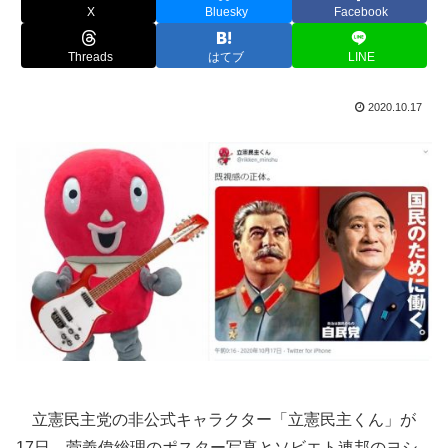
X
Bluesky
Facebook
Threads
はてブ
LINE
2020.10.17
立憲民主党の非公式キャラクター「立憲民主くん」が
17日、菅義偉総理のポスター写真とソビエト連邦のヨシ