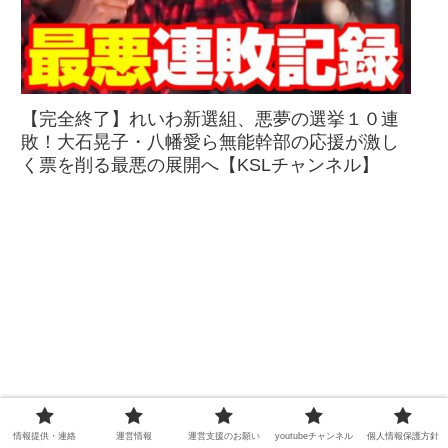
【完全終了】れいわ新選組、悪夢の選挙１０連
敗！大石晃子・八幡愛ら無能幹部の応援が激し
く票を削る最悪の展開へ【KSLチャンネル】
情報提供・連絡
運営情報
運営支援のお願い
youtubeチャンネル
個人情報保護方針