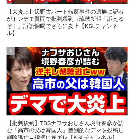
【大炎上】辺野古ボート転覆事件の遺族に記者
がトンデモ質問で批判殺到→琉球新報「訴える
ぞ！」訴訟恫喝でさらに炎上【KSLチャンネ
ル】
【批判殺到】TBSナフサおじさん境野春彦が詰
む「高市の父は韓国人」差別的なデマを投稿し
削除逃亡→指摘に逆ギレ【KSLチャンネル】