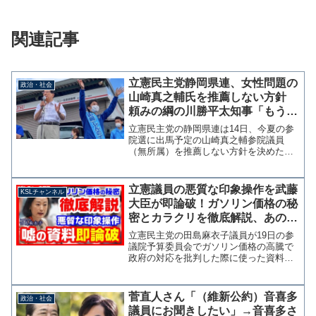
関連記事
立憲民主党静岡県連、女性問題の
政治・社会
山崎真之輔氏を推薦しない方針
頼みの綱の川勝平太知事「もう応
援することはない」因縁の静岡県
立憲民主党の静岡県連は14日、今夏の参
選挙区
院選に出馬予定の山崎真之輔参院議員
（無所属）を推薦しない方針を決めた。
山崎氏は昨年10月の参議院補選で当選し
たが、直後に過去の女性問題が報じられ
た。また、相談もなく国民民主党会派入
立憲議員の悪質な印象操作を武藤
KSLチャンネル
りしたことも推薦見送り...
大臣が即論破！ガソリン価格の秘
密とカラクリを徹底解説、あの店
舗だけ高いのなぜ？【KSLチャン
立憲民主党の田島麻衣子議員が19日の参
ネル】
議院予算委員会でガソリン価格の高騰で
政府の対応を批判した際に使った資料
が、わざわざ単価の高いサービスエリア
で撮影したものであったことを武藤経産
大臣に指摘されています。 質疑動画を
菅直人さん「（維新公約）音喜多
政治・社会
ご覧いただく前に断ってお...
議員にお聞きしたい」→音喜多さ