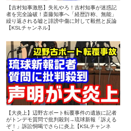
【吉村知事激怒】失礼やろ！吉村知事が迷惑記
者を完全論破！斎藤知事へ「経歴詐称、無能」
繰り返される嘘と誹謗中傷に対して毅然と反論
【KSLチャンネル】
【大炎上】辺野古ボート転覆事件の遺族に記者
がトンデモ質問で批判殺到→琉球新報「訴える
ぞ！」訴訟恫喝でさらに炎上【KSLチャンネ