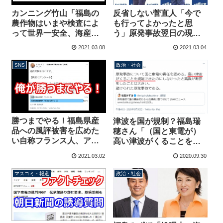
カンニング竹山「福島の
反省しない菅直人「今で
農作物はいまや検査によ
も行ってよかったと思
って世界一安全、海産物
う」原発事故翌日の現地
だってそうだ」
乗り込みパフォーマンス
2021.03.08
2021.03.04
を自画自賛
SNS
政治・社会
勝つまでやる！福島県産
津波を国が規制？福島瑞
品への風評被害を広めた
穂さん「（国と東電が）
い自称フランス人、アン
高い津波がくることを規
ケート結果に納得できず4
制できたのにしなかった
2021.03.02
2020.09.30
回もやり直す→「福島県
と高裁が断罪した」
産食品購入、ためらわな
マスコミ・報道
政治・社会
い」が90％超え