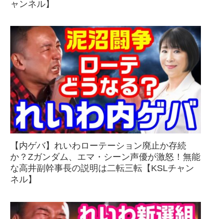
ャンネル】
【内ゲバ】れいわローテーション廃止か存続
か？Zガンダム、エマ・シーン声優が激怒！無能
な高井副幹事長の説明は二転三転【KSLチャン
ネル】