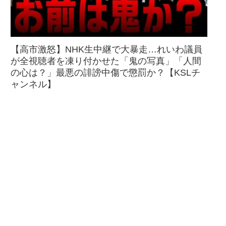
【高市激怒】NHK生中継で大暴走…れいわ議員
が全視聴者を凍り付かせた「鬼の写真」「人間
の心は？」最悪の誹謗中傷で懲罰か？【KSLチ
ャンネル】