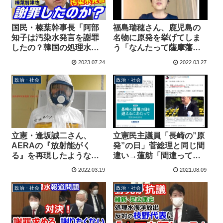
国民・榛葉幹事長「阿部
福島瑞穂さん、鹿児島の
知子は汚染水発言を謝罪
名物に原発を挙げてしま
したの？韓国の処理水放
う「なんたって薩摩藩。
出には文句を言わない
桜島があり、離島があ
2023.07.24
2022.03.27
の？」一部野党議員によ
り、川内原発があり、素
る風評被害拡大に苦言
晴らしい牧畜県」
政治・社会
政治・社会
立憲・逢坂誠二さん、
立憲民主議員「長崎の”原
AERAの『放射能がく
発”の日」菅総理と同じ間
る』を再現したような写
違い→蓮舫「間違っては
真に批判殺到→「この写
いけない、とても大切に
2022.03.19
2021.08.09
真は私にとっての戒め」
しなくてはいけない言葉
さらに炎上が拡大
があります」
政治・社会
政治・社会