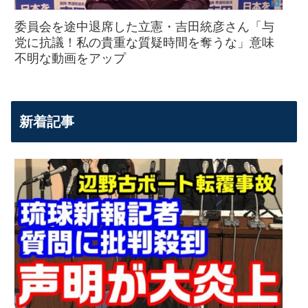
委員会を途中退席した立憲・吉田統彦さん「与
党に抗議！私の貴重な質疑時間を奪うな」意味
不明な動画をアップ
新着記事