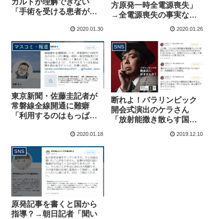
カルトが理解できない
方原発一時全電源喪失」
「手術を受ける患者が受
→全電源喪失の事実な
電」で「医者が給電」と
し、原子力規制庁へは停
2020.01.30
2020.01.26
いう視点
電の可能性を事前連絡
マスコミ・報道
SNS
東京新聞・佐藤圭記者が
断れよ！パラリンピック
常磐線全線開通に難癖
開会式演出のケラさん
「利用するのはもっぱら
「放射能撒き散らす国や
東電廃炉・除染関係者だ
るべきでない」「何億積
2020.01.18
2019.12.10
け」事実無根と批判殺到
まれても断る」「五輪
中、東京にいたくない」
SNS
原発記事を書くと国から
指導？→朝日記者「聞い