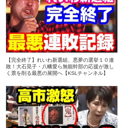
【完全終了】れいわ新選組、悪夢の選挙１０連
敗！大石晃子・八幡愛ら無能幹部の応援が激し
く票を削る最悪の展開へ【KSLチャンネル】