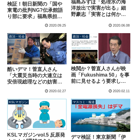
福島みずほ「処理水の海
検証！朝日新聞の「国や
洋放出で実害が出る」細
東電の批判NG?伝承館語
野豪志「実害とは何か説
り部に要求」福島県担当
明して頂く必要がある」
者に取材→朝日記者の悪
2020.09.25
2020.06.08
→みずほ、削除逃亡中
意ある誘導でした
政治・社会
政治・社会
検閲か？菅直人さんが映
酷いデマ！菅直人さん
画「Fukushima 50」を事
「大震災当時の大連立は
前に見せるよう要求して
安倍現総理などの妨害で
断られる→予告編では総
実現しなかった」→谷垣
2020.02.27
2020.02.11
理役が怒鳴り散らすシー
総裁に即日断られ、当時
ン
の安倍さんは自民党でも
KSLマガジン
マスコミ・報道
無役
KSLマガジンvol.5 反原発
デマ検証！東京新聞「伊