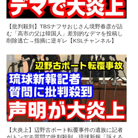
【批判殺到】TBSナフサおじさん境野春彦が詰
む「高市の父は韓国人」差別的なデマを投稿し
削除逃亡→指摘に逆ギレ【KSLチャンネル】
【大炎上】辺野古ボート転覆事件の遺族に記者
がトンデモ質問で批判殺到→琉球新報「訴える