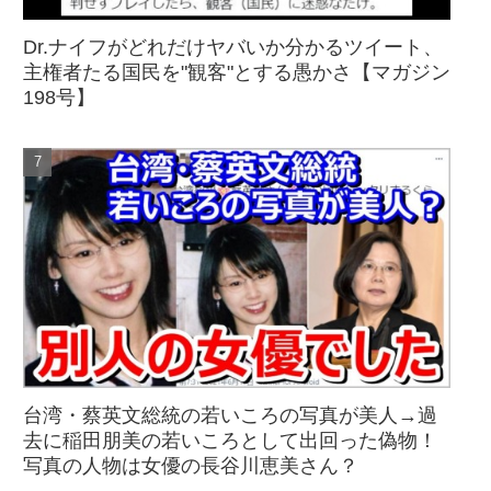
Dr.ナイフがどれだけヤバいか分かるツイート、
主権者たる国民を"観客"とする愚かさ【マガジン
198号】
台湾・蔡英文総統の若いころの写真が美人→過
去に稲田朋美の若いころとして出回った偽物！
写真の人物は女優の長谷川恵美さん？