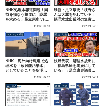
NHK処理水報道問題！国
維新・足立康史「枝野さ
益を損なう報道に「謝罪
んは大罪を犯している」
を求める」足立康史 vs.
処理水放出反対の無責任
「絶対に謝りたくない」
さを批判→野党理事が必
2021.04.13
2021.04.13
NHK前田会長
死の抗議
マスコミ・報道
政治・社会
NHK、海外向け報道で処
枝野代表、処理水放出に
理水を「放射能汚染水」
「福島県民を馬鹿にして
としていたことを釈明
いる」→足立康史議員
「誤解を与えかねないと
「関係者の努力を馬鹿に
2021.04.12
2021.04.11
指摘を受けた。今後は処
しているのは枝野さんの
理水とする」
方です」
エンタメ
政治・社会