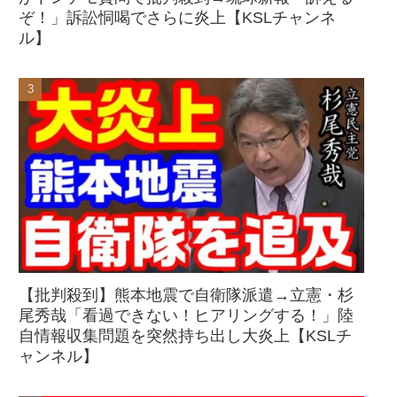
ぞ！」訴訟恫喝でさらに炎上【KSLチャンネ
ル】
【批判殺到】熊本地震で自衛隊派遣→立憲・杉
尾秀哉「看過できない！ヒアリングする！」陸
自情報収集問題を突然持ち出し大炎上【KSLチ
ャンネル】