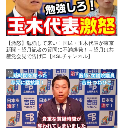
【激怒】勉強して来い！国民・玉木代表が東京
新聞・望月記者の質問に不満爆発！→望月は共
産党会見で告げ口【KSLチャンネル】