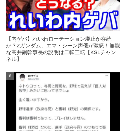
【内ゲバ】れいわローテーション廃止か存続
か？Zガンダム、エマ・シーン声優が激怒！無能
な高井副幹事長の説明は二転三転【KSLチャン
ネル】