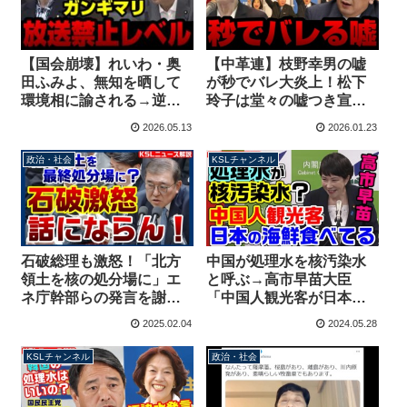
【国会崩壊】れいわ・奥
【中革連】枝野幸男の嘘
田ふみよ、無知を晒して
が秒でバレ大炎上！松下
環境相に諭される→逆ギ
玲子は堂々の嘘つき宣言
レのガンギマリ演説に周
原発・安保・憲法改正で
2026.05.13
2026.01.23
囲はドン引き…【KSLチ
内ゲバ確定か？【KSLチ
ャンネル】
ャンネル】
政治・社会
KSLチャンネル
石破総理も激怒！「北方
中国が処理水を核汚染水
領土を核の処分場に」エ
と呼ぶ→高市早苗大臣
ネ庁幹部らの発言を謝
「中国人観光客が日本の
罪、立憲・神谷議員が急
海鮮を楽しんでいる」国
2025.02.04
2024.05.28
遽国会で取り上げる
際社会での理解を得てい
【KSLチャンネル】
ることを強調
KSLチャンネル
政治・社会