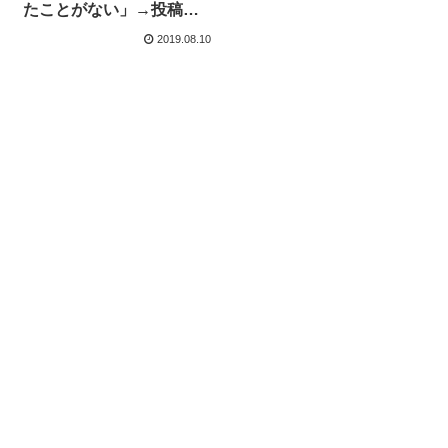
たことがない」→投稿者
「詳細教えようか？」→
2019.08.10
朝日記者「教えて」→投
稿者「だが断る！」