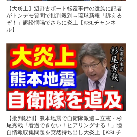
【大炎上】辺野古ボート転覆事件の遺族に記者
がトンデモ質問で批判殺到→琉球新報「訴える
ぞ！」訴訟恫喝でさらに炎上【KSLチャンネ
ル】
【批判殺到】熊本地震で自衛隊派遣→立憲・杉
尾秀哉「看過できない！ヒアリングする！」陸
自情報収集問題を突然持ち出し大炎上【KSLチ