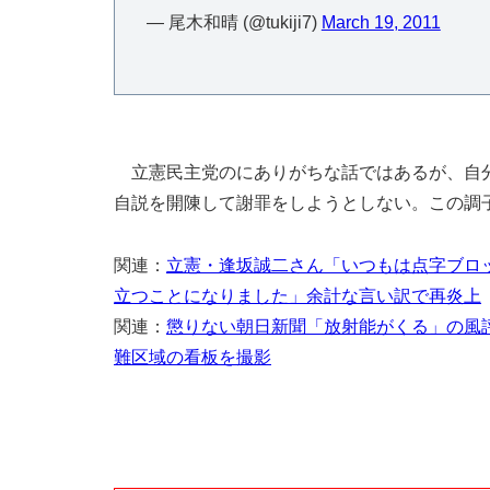
— 尾木和晴 (@tukiji7)
March 19, 2011
立憲民主党のにありがちな話ではあるが、自分
自説を開陳して謝罪をしようとしない。この調
関連：
立憲・逢坂誠二さん「いつもは点字ブロ
立つことになりました」余計な言い訳で再炎上
関連：
懲りない朝日新聞「放射能がくる」の風
難区域の看板を撮影