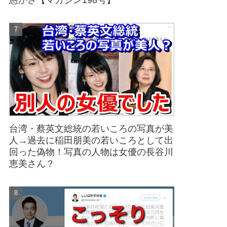
愚かさ【マガジン198号】
台湾・蔡英文総統の若いころの写真が美
人→過去に稲田朋美の若いころとして出
回った偽物！写真の人物は女優の長谷川
恵美さん？