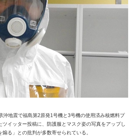
沖地震で福島第2原発1号機と3号機の使用済み核燃料プ
たツイッター投稿に、防護服とマスク姿の写真をアップし
を煽る」との批判が多数寄せられている。