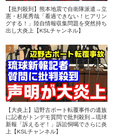
【批判殺到】熊本地震で自衛隊派遣→立
憲・杉尾秀哉「看過できない！ヒアリン
グする！」陸自情報収集問題を突然持ち
出し大炎上【KSLチャンネル】
【大炎上】辺野古ボート転覆事件の遺族
に記者がトンデモ質問で批判殺到→琉球
新報「訴えるぞ！」訴訟恫喝でさらに炎
上【KSLチャンネル】