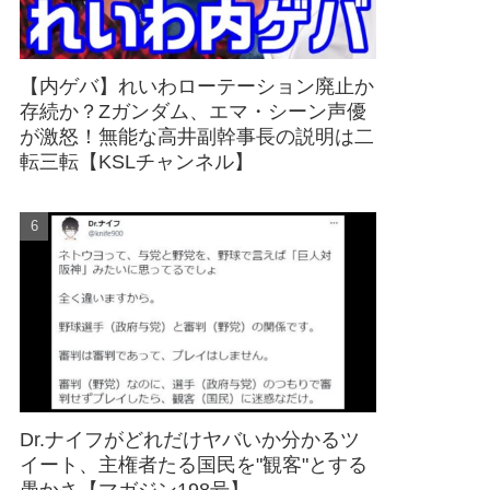
【内ゲバ】れいわローテーション廃止か
存続か？Zガンダム、エマ・シーン声優
が激怒！無能な高井副幹事長の説明は二
転三転【KSLチャンネル】
Dr.ナイフがどれだけヤバいか分かるツ
イート、主権者たる国民を"観客"とする