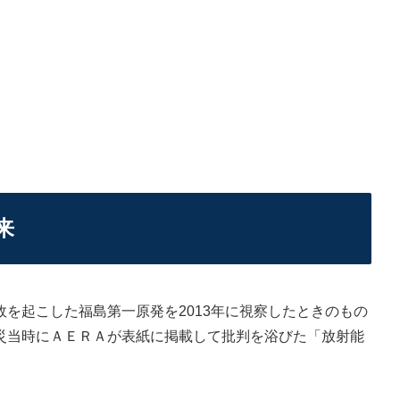
来
を起こした福島第一原発を2013年に視察したときのもの
災当時にＡＥＲＡが表紙に掲載して批判を浴びた「放射能