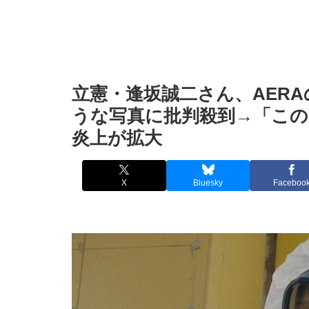
立憲・逢坂誠二さん、AER
うな写真に批判殺到→「こ
炎上が拡大
X
Bluesky
Faceboo