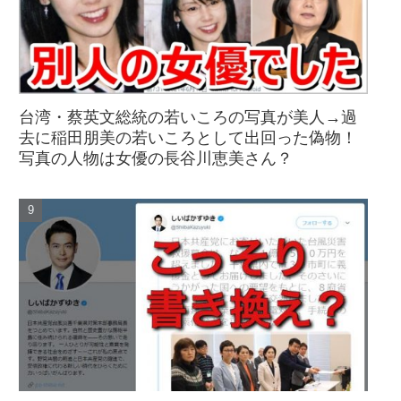
台湾・蔡英文総統の若いころの写真が美人→過
去に稲田朋美の若いころとして出回った偽物！
写真の人物は女優の長谷川恵美さん？