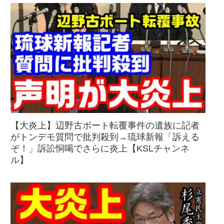
【大炎上】辺野古ボート転覆事件の遺族に記者
がトンデモ質問で批判殺到→琉球新報「訴える
ぞ！」訴訟恫喝でさらに炎上【KSLチャンネ
ル】