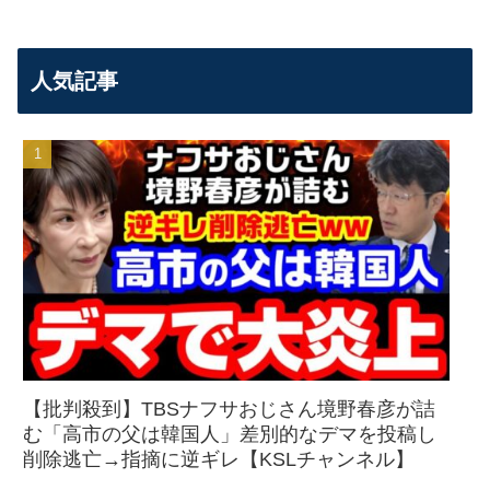
人気記事
【批判殺到】TBSナフサおじさん境野春彦が詰
む「高市の父は韓国人」差別的なデマを投稿し
削除逃亡→指摘に逆ギレ【KSLチャンネル】