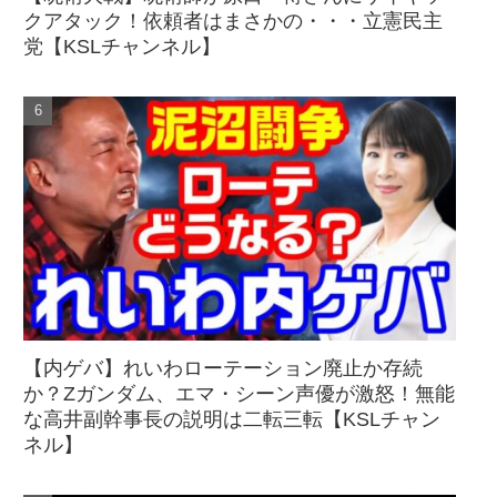
クアタック！依頼者はまさかの・・・立憲民主
党【KSLチャンネル】
【内ゲバ】れいわローテーション廃止か存続
か？Zガンダム、エマ・シーン声優が激怒！無能
な高井副幹事長の説明は二転三転【KSLチャン
ネル】