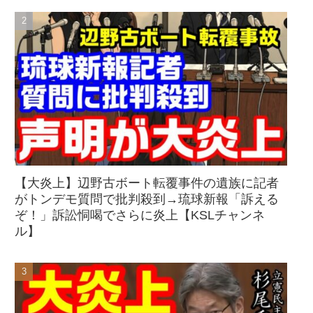
【大炎上】辺野古ボート転覆事件の遺族に記者
がトンデモ質問で批判殺到→琉球新報「訴える
ぞ！」訴訟恫喝でさらに炎上【KSLチャンネ
ル】