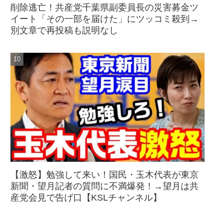
削除逃亡！共産党千葉県副委員長の災害募金ツ
イート「その一部を届けた」にツッコミ殺到→
別文章で再投稿も説明なし
【激怒】勉強して来い！国民・玉木代表が東京
新聞・望月記者の質問に不満爆発！→望月は共
産党会見で告げ口【KSLチャンネル】