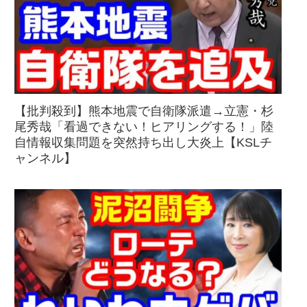
【批判殺到】熊本地震で自衛隊派遣→立憲・杉
尾秀哉「看過できない！ヒアリングする！」陸
自情報収集問題を突然持ち出し大炎上【KSLチ
ャンネル】