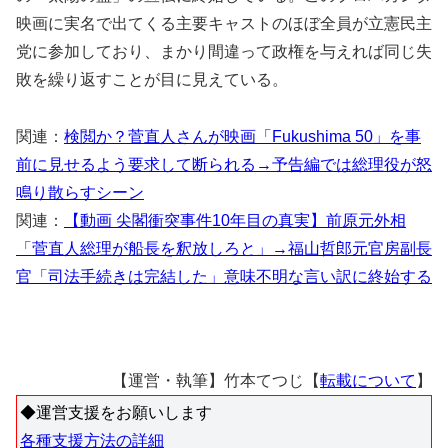
映画に実名で出てくる主要キャストのほぼ全員が立憲民主
党に参加しており、まかり間違って政権を与えれば同じ失
敗を繰り返すことが目に見えている。
関連：
検閲か？菅直人さんが映画「Fukushima 50」を事
前に見せるよう要求して断られる→予告編では総理役が怒
鳴り散らすシーン
関連：
【動画 尖閣衝突事件10年目の真実】前原元外相
「菅直人総理が船長を釈放しろと」→福山哲郎元官房副長
官「司法手続きは完結した」意味不明な言い訳に終始する
【運営・執筆】竹本てつじ【
転載について
】
◆運営支援をお願いします
各種支援方法の詳細