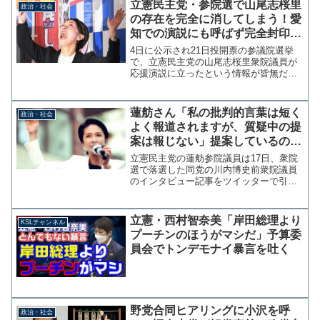
立憲民主党・参院選で山尾志桜里
政治・社会
の存在を完全に消してしまう！愛
知での演説にも呼ばず完全封印、
SNSも停止中
4日に公示され21日投開票の参議院選挙
で、立憲民主党の山尾志桜里衆院議員が
応援演説に立ったという情報が皆無だ。
おそらく誰にも呼ばれなかったのだろ
う。 山尾氏の選挙区は愛知7区、立憲は
愛知選挙区に新人の田島まいこ候補を擁
蓮舫さん「私の批判的言葉は短く
政治・社会
立しているが応援してい...
よく報道されますが、質疑中の提
案は報じない」提案しているのを
見たことないしCLPじゃあるまい
立憲民主党の蓮舫参院議員は17日、衆院
し
選で落選した同党の川内博史前衆院議員
のインタビュー記事をツイッターで引用
し「例えば私の予算委員会質問の批判的
言葉は短くよく報道されますが、全体で
80分の質疑中の提案は報じない。」と自
立憲・西村智奈美「岸田総理より
KSLチャンネル
身に関する報道に苦言...
プーチンのほうがマシだ」予算委
員会でトンデモナイ暴言を吐く
野党合同ヒアリングに小沢を呼
政治・社会