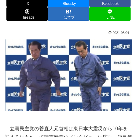
X
Bluesky
Facebook
Threads
はてブ
LINE
2021.03.04
立憲民主党の菅直人元首相は東日本大震災から10年を