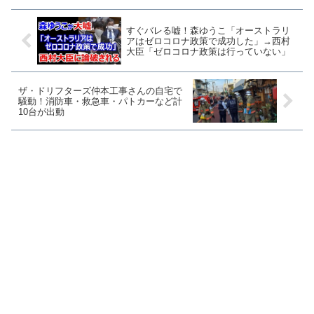
題となった切取り動画は...
すぐバレる嘘！森ゆうこ「オーストラリ
アはゼロコロナ政策で成功した」→西村
大臣「ゼロコロナ政策は行っていない」
ザ・ドリフターズ仲本工事さんの自宅で
騒動！消防車・救急車・パトカーなど計
10台が出動