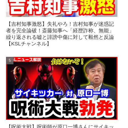
【吉村知事激怒】失礼やろ！吉村知事が迷惑記
者を完全論破！斎藤知事へ「経歴詐称、無能」
繰り返される嘘と誹謗中傷に対して毅然と反論
【KSLチャンネル】
【呪術大戦】呪術師が原口一博さんにサイキッ