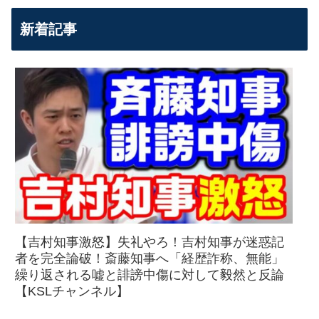
新着記事
【吉村知事激怒】失礼やろ！吉村知事が迷惑記
者を完全論破！斎藤知事へ「経歴詐称、無能」
繰り返される嘘と誹謗中傷に対して毅然と反論
【KSLチャンネル】