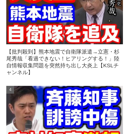
【批判殺到】熊本地震で自衛隊派遣→立憲・杉
尾秀哉「看過できない！ヒアリングする！」陸
自情報収集問題を突然持ち出し大炎上【KSLチ
ャンネル】