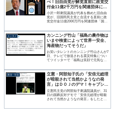
べ！旧自由党が解党直前に政党交
付金11億2千万円を関連団体に移
動、国庫に返納せず
小沢一郎衆院議員が代表を務めた旧自由
党が、旧国民民主党と合流する直前に政
党交付金11億2000万円を関連団体「国民
生活会議」に寄付する形で移動し、国庫
に返納していないことがわかった。旧自
由党、昨年の解党直前に関係団体に政党
カンニング竹山「福島の農作物は
エンタメ
交付金11億200...
いまや検査によって世界一安全、
海産物だってそうだ」
お笑いタレントのカンニング竹山さんが7
日、テレビで放送される震災特集につい
てツイッターで「福島は笑顔で元気な暮
らしがほとんどだ。農作物はいまや検査
によって世界一安全、海産物だってそう
だ、今はメヒカリが美味い！」と投稿し
立憲・阿部知子氏の「安倍元総理
政治・社会
た。震災以降に福島県を...
が暗殺されて当然かようなの発
言」はＤＯＪのデマ！キャプショ
ンを使った悪質トリック投稿
立憲民主党の阿部知子衆議院議員が、31
日の国葬反対デモで「安倍元総理が暗殺
されて当然かようなの発言」をしたとし
て批判を浴びている。これに対して本人
は、安倍元総理への銃撃を一切擁護する
ものではないとして否定しているが、問