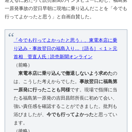
迎えるにあたって読売新聞のインタビューに応じ、福島第
一原発事故の翌日早朝に現地に乗り込んだことを「今でも
行ってよかったと思う」と自画自賛した。
「今でも行ってよかったと思う」、東電本店に乗
り込み・事故翌日の福島入り…［語る］＜１＞元
首相 菅直人氏 : 読売新聞オンライン
（前略）
東電本店に乗り込んで撤退しないよう求めた
の
は、こうした考えからでした。
事故翌日に福島第
一原発に行ったことも同様
です。現場で指揮に当
たる福島第一原発の吉田昌郎所長に初めて会い、
強い責任感を確認することができました。批判も
浴びましたが、
今でも行ってよかった
と思ってい
ます。
（後略）