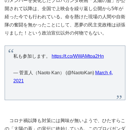
のメンバーを美化したプロパガンダ映画「太陽の蓋」が公
開されて以降は、全国で上映会を繰り返し公開から5年が
経った今でも行われている。命を懸けた現場の人間や自衛
隊の奮闘を無かったことにして、悪夢の民主党政権は頑張
りました！という政治宣伝以外の何物でもない。
私も参加します。
https://t.co/WWAMtoa2Hn
— 菅直人（Naoto Kan） (@NaotoKan)
March 4,
2021
コロナ禍以降も対策には興味が無いようで、ひたすらこ
の「太陽の蓋」の宣伝に終始している。このプロパガンダ