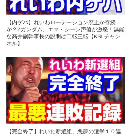
【内ゲバ】れいわローテーション廃止か存続
か？Zガンダム、エマ・シーン声優が激怒！無能
な高井副幹事長の説明は二転三転【KSLチャン
ネル】
【完全終了】れいわ新選組、悪夢の選挙１０連