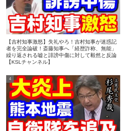
【吉村知事激怒】失礼やろ！吉村知事が迷惑記
者を完全論破！斎藤知事へ「経歴詐称、無能」
繰り返される嘘と誹謗中傷に対して毅然と反論
【KSLチャンネル】