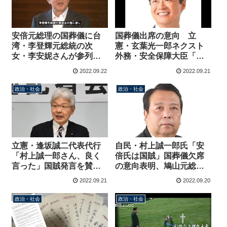
安倍元総理の国葬儀に台
国葬儀出席の意向 立
湾・李登輝元総統の次
憲・玄葉光一郎ネクスト
女・李安妮さんが参列、
外務・安全保障大臣「日
遺族が招待
本人の一般的な死生観、
2022.09.22
2022.09.21
粛々と出席して追悼す
る」
政治・社会
政治・社会
立憲・逢坂誠二代表代行
自民・村上誠一郎氏「安
「村上誠一郎さん、良く
倍氏は国賊」国葬儀欠席
言った」国賊発言を賛美
の意向表明、鳩山元総理
→無事炎上
に反対キャンペーンを依
2022.09.21
2022.09.20
頼する電話
政治・社会
政治・社会