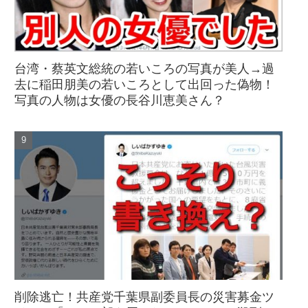
台湾・蔡英文総統の若いころの写真が美人→過
去に稲田朋美の若いころとして出回った偽物！
写真の人物は女優の長谷川恵美さん？
削除逃亡！共産党千葉県副委員長の災害募金ツ