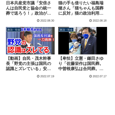
日本共産党市議「安倍さ
猫の手も借りたい福島瑞
んは自民党と協会の統一
穂さん「猫ちゃんも国葬
葬で送ろう！」政治が旧
に反対」猫の政治利用動
統一教会に関与すること
画をアップ
2022.08.30
2022.08.18
を推奨してしまう
政治・社会
政治・社会
【動画】自民・茂木幹事
【卑怯】立憲・鎌田さゆ
長「野党の主張は国民の
り「佐藤栄作は国民葬。
認識とズレている」安倍
中曽根康弘は合同葬。い
元総理の国葬に反対する
ずれも憲法を遵守してい
2022.07.19
2022.07.17
野党を一刀両断
る」吉田茂の国葬を無か
ったことに