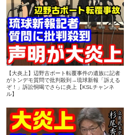
【大炎上】辺野古ボート転覆事件の遺族に記者
がトンデモ質問で批判殺到→琉球新報「訴える
ぞ！」訴訟恫喝でさらに炎上【KSLチャンネ
ル】