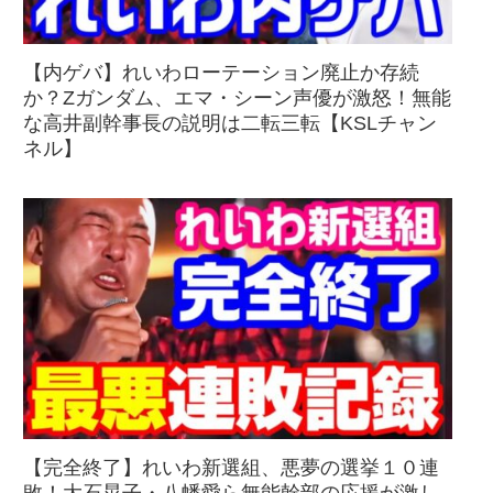
【内ゲバ】れいわローテーション廃止か存続
か？Zガンダム、エマ・シーン声優が激怒！無能
な高井副幹事長の説明は二転三転【KSLチャン
ネル】
【完全終了】れいわ新選組、悪夢の選挙１０連
敗！大石晃子・八幡愛ら無能幹部の応援が激し