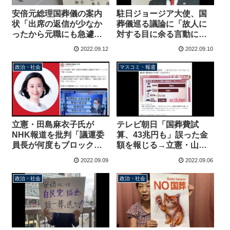
安倍元総理国葬儀の案内
駐日ジョージア大使、国
状「出席の返信が少なか
葬儀巡る議論に「故人に
ったから元職にも急遽発
対する目に余る言動に心
送」は誤り、発送時期の
を締め付けられる。国外
2022.09.12
2022.09.10
時系列に決定的な矛盾
から来賓があれば一丸と
なって対応するのが日本
政治・社会
マスコミ・報道
の懐ではないか」
立憲・田島麻衣子氏が
テレビ朝日「国葬費試
NHK報道を批判「議運委
算、43兆円も」誤った金
員長が何度もブロックし
額を報じる→立憲・山井
た野党質問をスルー、政
和則議員が疑うことなく
2022.09.09
2022.09.06
権の広報機関となってな
ツイート
いか」→質問ブロックの
政治・社会
政治・社会
事実なし