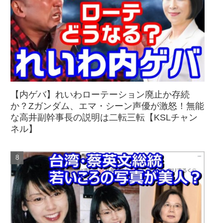
【内ゲバ】れいわローテーション廃止か存続
か？Zガンダム、エマ・シーン声優が激怒！無能
な高井副幹事長の説明は二転三転【KSLチャン
ネル】