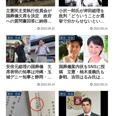
立憲民主党執行役員会が
小沢一郎氏が岸田総理を
国葬儀欠席を決定 政府
批判「どういうことか選
への質問書回答に納得せ
挙で分からせないといけ
ず
ない」→昨年の衆院選で
2022.09.15
2022.09.14
選挙区落選、分かってい
ないのか？
政治・社会
政治・社会
安倍元総理の国葬儀 欠
国葬儀案内状をSNSに投
席表明の知事は沖縄・玉
稿 立憲・柚木道義氏も
城デニー知事と静岡・川
参戦、吉田はるみ氏は欠
勝平太知事のみ、10県が
席なのに修正テープに苦
2022.09.14
2022.09.13
未定か協議中
言「刷り直すのが当然。
そのくらいの手間をかけ
政治・社会
政治・社会
るべき」