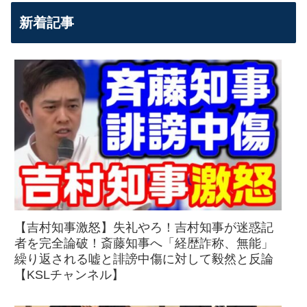
新着記事
【吉村知事激怒】失礼やろ！吉村知事が迷惑記
者を完全論破！斎藤知事へ「経歴詐称、無能」
繰り返される嘘と誹謗中傷に対して毅然と反論
【KSLチャンネル】