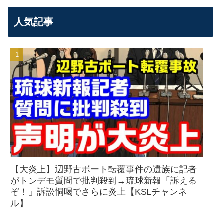
人気記事
【大炎上】辺野古ボート転覆事件の遺族に記者
がトンデモ質問で批判殺到→琉球新報「訴える
ぞ！」訴訟恫喝でさらに炎上【KSLチャンネ
ル】