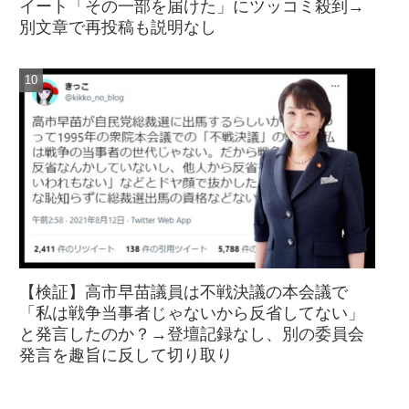
イート「その一部を届けた」にツッコミ殺到→
別文章で再投稿も説明なし
【検証】高市早苗議員は不戦決議の本会議で
「私は戦争当事者じゃないから反省してない」
と発言したのか？→登壇記録なし、別の委員会
発言を趣旨に反して切り取り