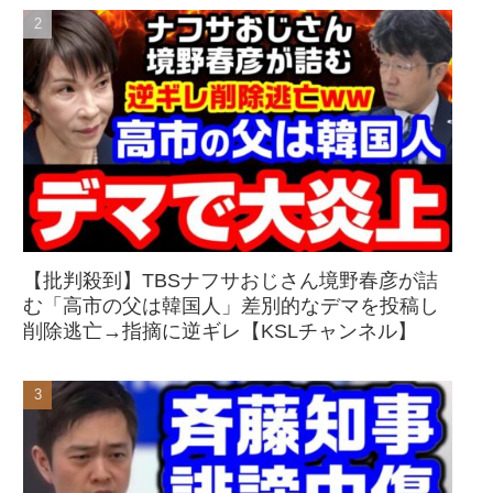
【批判殺到】TBSナフサおじさん境野春彦が詰
む「高市の父は韓国人」差別的なデマを投稿し
削除逃亡→指摘に逆ギレ【KSLチャンネル】