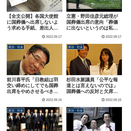
【全文公開】各国大使館
立憲・野田佳彦元総理が
に国葬儀へ出席しないよ
国葬儀出席の意向「葬儀
う求める手紙、差出人と
に出ないというのは私と
手紙の内容は？
しては人生観から外れ
2022.09.17
2022.09.17
る」野党支持者から猛バ
ッシング
政治・社会
政治・社会
前川喜平氏「日教組は羽
杉田水脈議員「公平な報
交い締めにしてでも国葬
道とは言えないのでは」
出席をやめさせるべき
国葬儀への反対と欠席ば
だ」連合・芳野会長の参
かり報じるメディアに苦
2022.09.16
2022.09.15
列に反対、実力行使を煽
言
る投稿
政治・社会
政治・社会