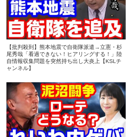
【批判殺到】熊本地震で自衛隊派遣→立憲・杉
尾秀哉「看過できない！ヒアリングする！」陸
自情報収集問題を突然持ち出し大炎上【KSLチ
ャンネル】