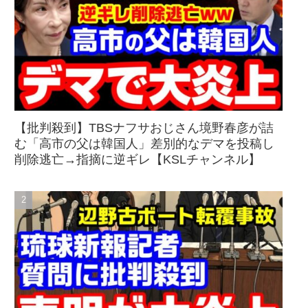
【批判殺到】TBSナフサおじさん境野春彦が詰
む「高市の父は韓国人」差別的なデマを投稿し
削除逃亡→指摘に逆ギレ【KSLチャンネル】