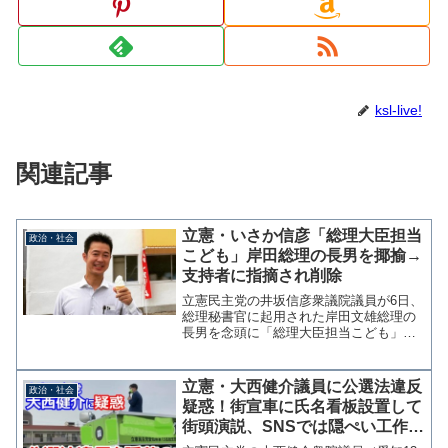
ksl-live!
関連記事
立憲・いさか信彦「総理大臣担当
政治・社会
こども」岸田総理の長男を揶揄→
支持者に指摘され削除
立憲民主党の井坂信彦衆議院議員が6日、
総理秘書官に起用された岸田文雄総理の
長男を念頭に「総理大臣担当こども」と
揶揄するツイッター投稿を行った。 井
坂氏は自身のツイッターで「「こども担
当大臣」は必要だけど、「総理大臣担当
立憲・大西健介議員に公選法違反
政治・社会
こども」を税金で雇うの...
疑惑！街宣車に氏名看板設置して
街頭演説、SNSでは隠ぺい工作
も？