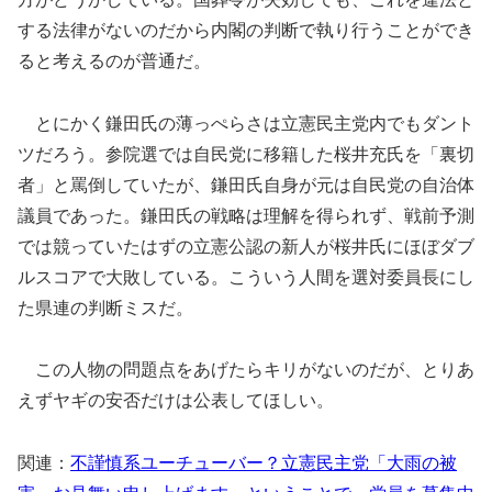
する法律がないのだから内閣の判断で執り行うことができ
ると考えるのが普通だ。
とにかく鎌田氏の薄っぺらさは立憲民主党内でもダント
ツだろう。参院選では自民党に移籍した桜井充氏を「裏切
者」と罵倒していたが、鎌田氏自身が元は自民党の自治体
議員であった。鎌田氏の戦略は理解を得られず、戦前予測
では競っていたはずの立憲公認の新人が桜井氏にほぼダブ
ルスコアで大敗している。こういう人間を選対委員長にし
た県連の判断ミスだ。
この人物の問題点をあげたらキリがないのだが、とりあ
えずヤギの安否だけは公表してほしい。
関連：
不謹慎系ユーチューバー？立憲民主党「大雨の被