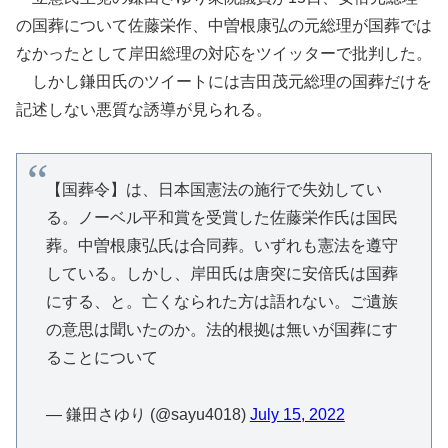
の国葬について佐藤栄作、中曽根康弘の元総理が国葬では
なかったとして岸田総理の対応をツイッターで批判した。
しかし鎌田氏のツイートには吉田茂元総理の国葬だけを
記述しない悪質な誘導が見られる。
【国葬令】は、日本国憲法の施行で失効してい
る。ノーベル平和賞を受賞した佐藤栄作氏は国民
葬。中曽根康弘氏は合同葬。いずれも憲法を遵守
している。しかし、岸田氏は唐突に安倍氏は国葬
にする、と。亡くなられた方は語れない。ご遺族
の意思は聞いたのか。法的根拠は無いが国葬にす
ることについて
— 鎌田さゆり (@sayu4018)
July 15, 2022