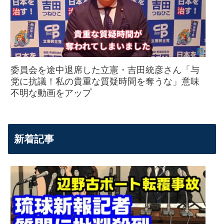
委員会を途中退席した立憲・吉田統彦さん「与
党に抗議！私の貴重な質疑時間を奪うな」意味
不明な動画をアップ
新着記事