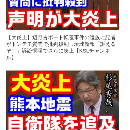
【大炎上】辺野古ボート転覆事件の遺族に記者
がトンデモ質問で批判殺到→琉球新報「訴える
ぞ！」訴訟恫喝でさらに炎上【KSLチャンネ
ル】