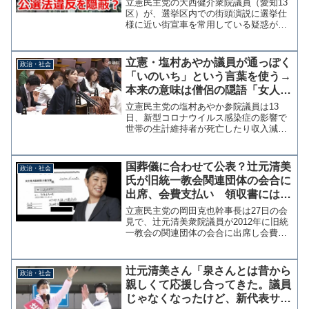
立憲民主党の大西健介衆院議員（愛知13
区）が、選挙区内での街頭演説に選挙仕
様に近い街宣車を常用している疑惑が浮
上している。公職選挙法では候補予定者
の氏名やそれらを類推できる表示はでき
ないが、大西氏の街宣車の車上看板には
立憲・塩村あやか議員が通っぽく
政治・社会
大きく「おおにし健介」...
「いのいち」という言葉を使う→
本来の意味は僧侶の隠語「女人と
情交関係を交わすこと、天悦にお
立憲民主党の塩村あやか参院議員は13
なじ」
日、新型コロナウイルス感染症の影響で
世帯の生計維持者が死亡したり収入減少
が見込まれる世帯の国民健康保険料が減
免される措置について「いのいちに提案
した事が形になるというのは、正直に嬉
国葬儀に合わせて公表？辻元清美
政治・社会
しいものだ。」とツイッタ...
氏が旧統一教会関連団体の会合に
出席、会費支払い 領収書にはバ
ッチリ「WFWP大阪10連合会」
立憲民主党の岡田克也幹事長は27日の会
見で、辻元清美衆院議員が2012年に旧統
一教会の関連団体の会合に出席し会費を
支払っていたことを明かした。 領収書
には個人の住所と名前の記載があった
が、はっきりと「WFWP大阪10連合会」
辻元清美さん「泉さんとは昔から
政治・社会
と記載されていた...
親しくて応援し合ってきた。議員
じゃなくなったけど、新代表サポ