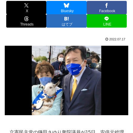
X
Bluesky
Facebook
Threads
はてブ
LINE
2022.07.17
立憲民主党の鎌田さゆり衆院議員が15日、安倍元総理