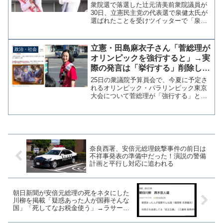
ートしていくで！」→西村智奈美
衆院選で落選した辻元清美前衆院議員が
さんに投票していた
30日、立憲民主党の代表選で泉健太氏が
選ばれたことを受けツイッターで「泉さ
んとは選挙区が隣同士。昔から親しくて
応援し合ってきたんです。党の再出発、
議員じゃなくなったけど、新代表サポー
立憲・田島麻衣子さん「菅総理が
政治・社会
トしていくで」と意気込...
オリンピックを強行すると」→実
際の発言は「挙行する」削除して
謝罪
25日の衆議院予算員会で、今夏に予定さ
れるオリンピック・パラリンピック東京
大会について菅総理が「強行する」と発
言したとして立憲民主党の田島麻衣子参
院議員は「今必要なのは強引さではな
い」と総理発言を批判した。しかし、実
際に発言は「強行する」で...
奈良西署、安倍元総理銃撃事件の前日は
不祥事発表の準備中だった！演説の警備
計画と平行し対応に追われる
朝日新聞が安倍元総理の死をネタにした
川柳を掲載「疑惑あった人が国葬そんな
国」「死してなお税金使う」→ラサール
石井「素晴らしい」