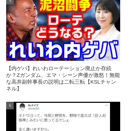
【内ゲバ】れいわローテーション廃止か存続
か？Zガンダム、エマ・シーン声優が激怒！無能
な高井副幹事長の説明は二転三転【KSLチャン
ネル】