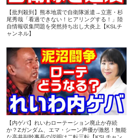
【批判殺到】熊本地震で自衛隊派遣→立憲・杉
尾秀哉「看過できない！ヒアリングする！」陸
自情報収集問題を突然持ち出し大炎上【KSLチ
ャンネル】
【内ゲバ】れいわローテーション廃止か存続
か？Zガンダム、エマ・シーン声優が激怒！無能
な高井副幹事長の説明は二転三転【KSLチャン