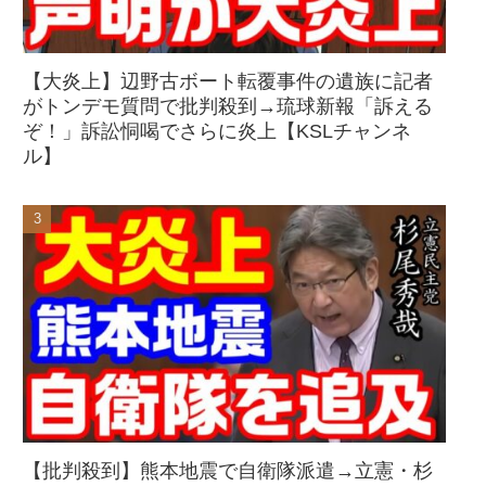
【大炎上】辺野古ボート転覆事件の遺族に記者
がトンデモ質問で批判殺到→琉球新報「訴える
ぞ！」訴訟恫喝でさらに炎上【KSLチャンネ
ル】
【批判殺到】熊本地震で自衛隊派遣→立憲・杉