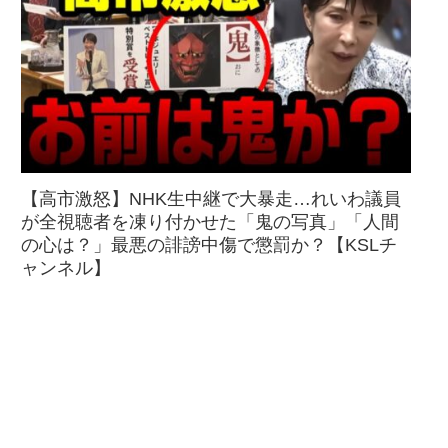
【高市激怒】NHK生中継で大暴走…れいわ議員
が全視聴者を凍り付かせた「鬼の写真」「人間
の心は？」最悪の誹謗中傷で懲罰か？【KSLチ
ャンネル】