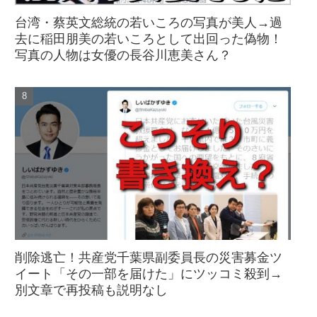
台湾・蔡英文総統の若いころの写真が美人→過
去に稲田朋美の若いころとして出回った偽物！
写真の人物は女優の長谷川恵美さん？
削除逃亡！共産党千葉県副委員長の災害募金ツ
イート「その一部を届けた」にツッコミ殺到→
別文章で再投稿も説明なし