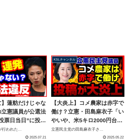
KSLチャンネル
亡】蓮舫だけじゃな
【大炎上】コメ農家は赤字で
の立憲議員が公選法
働け？立憲・田島麻衣子「い
投票日当日”に投票
やいや、米5キロ2000円台
→なかったことに
だ」無慈悲な投稿に批判殺到
行われた...
立憲民主党の田島麻衣子さ...
ャンネル】
【KSLチャンネル】
2025.07.21
2025.05.22