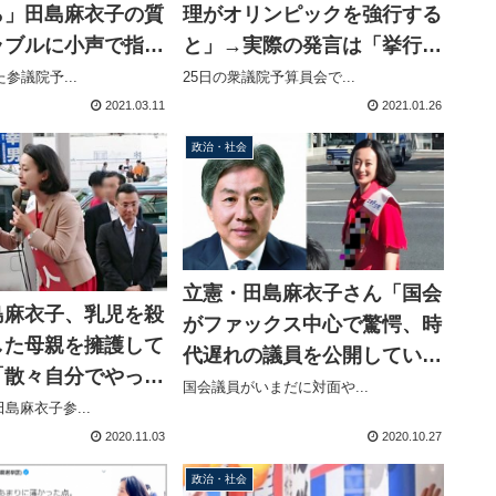
ら」田島麻衣子の質
理がオリンピックを強行する
ラブルに小声で指
と」→実際の発言は「挙行す
「新しい秘書なんで
る」削除して謝罪
参議院予...
25日の衆議院予算員会で...
答えられないもので
2021.03.11
2021.01.26
森ゆうこの傍若無人
政治・社会
いも
立憲・田島麻衣子さん「国会
島麻衣子、乳児を殺
がファックス中心で驚愕、時
した母親を擁護して
代遅れの議員を公開していけ
「散々自分でやって
ば？」→おたくの安住淳事務
国会議員がいまだに対面や...
、菅政権も気付くべ
島麻衣子参...
所も取材対応はファックスで
2020.11.03
2020.10.27
したよ
政治・社会