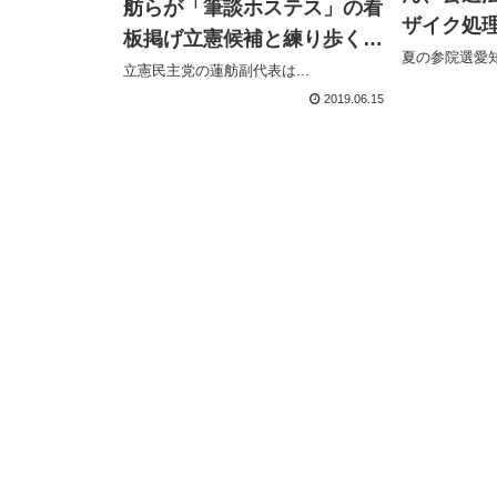
舫らが「筆談ホステス」の看
ザイク処理
板掲げ立憲候補と練り歩く、
リギリセ
夏の参院選愛知
ボイパのおっくんはエプロン
立憲民主党の蓮舫副代表は...
姿に「保育士・気象予報士」
2019.06.15
のタスキ