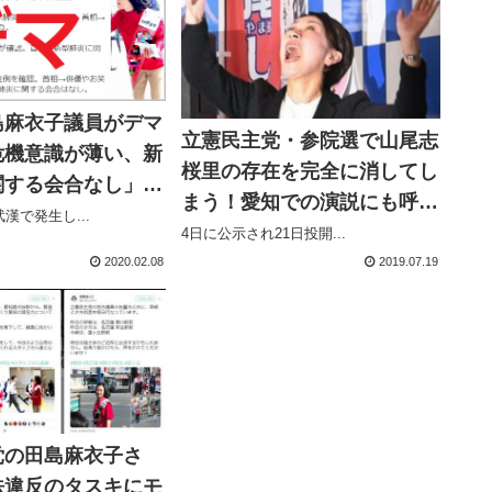
島麻衣子議員がデマ
立憲民主党・参院選で山尾志
危機意識が薄い、新
桜里の存在を完全に消してし
関する会合なし」←
まう！愛知での演説にも呼ば
だけ確認、想像で批
漢で発生し...
ず完全封印、SNSも停止中
4日に公示され21日投開...
2020.02.08
2019.07.19
党の田島麻衣子さ
法違反のタスキにモ