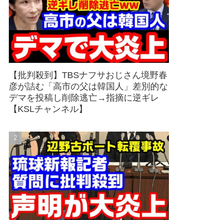
【批判殺到】TBSナフサおじさん境野春
彦が詰む「高市の父は韓国人」差別的な
デマを投稿し削除逃亡→指摘に逆ギレ
【KSLチャンネル】