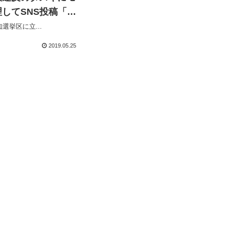
してSNS投稿「ギ
ーフ」とでも？
選挙区に立...
2019.05.25