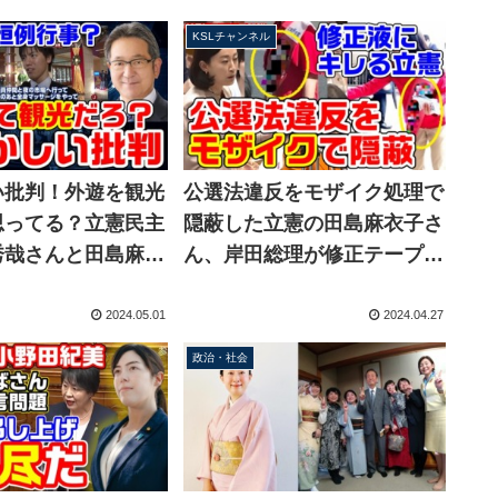
KSLチャンネル
い批判！外遊を観光
公選法違反をモザイク処理で
思ってる？立憲民主
隠蔽した立憲の田島麻衣子さ
秀哉さんと田島麻衣
ん、岸田総理が修正テープを
恒例行事のように外
使ったことに「政治家の特権
してしまう
意識」とプンスカ怒り出す
2024.05.01
2024.04.27
政治・社会