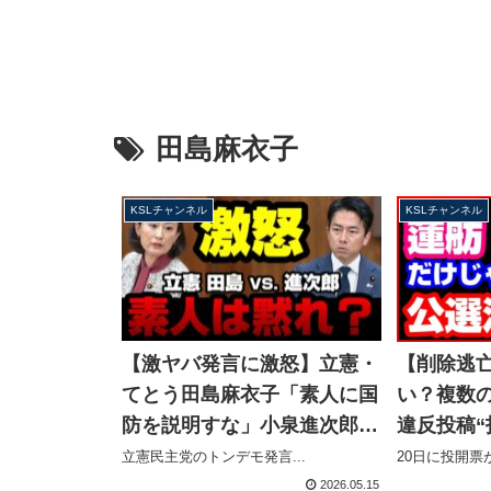
田島麻衣子
KSLチャンネル
KSLチャンネル
【激ヤバ発言に激怒】立憲・
【削除逃
てとう田島麻衣子「素人に国
い？複数
防を説明すな」小泉進次郎
違反投稿“
「意味不明、国民に説明は必
呼びかけ
立憲民主党のトンデモ発言...
20日に投開票が
要」完全論破する【KSLチャ
【KSLチ
2026.05.15