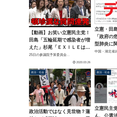
立憲・田
【動画】お笑い立憲民主党！
「政府の
田島「五輪延期で感染者が増
型肺炎に
えた」杉尾「ＥＸＩＬＥはア
首相動静
中国・湖北省武
ベ友だからコンサート中止し
25日の参議院予算委員会...
判
た」
2020.03.26
政治・社会
政治・社会
立憲民主
政治活動ではなく見世物？蓮
ん、公選