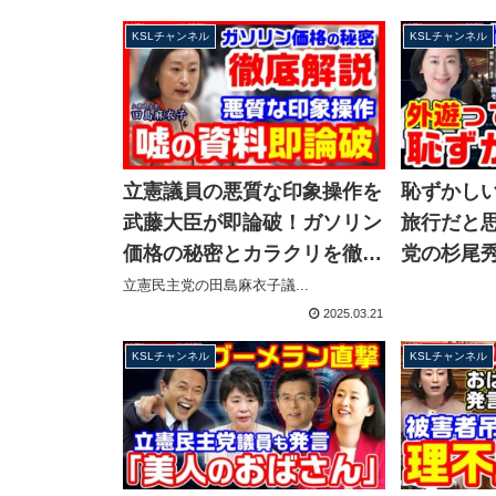
ンネル】
KSLチャンネル
KSLチャンネル
立憲議員の悪質な印象操作を
恥ずかし
武藤大臣が即論破！ガソリン
旅行だと
価格の秘密とカラクリを徹底
党の杉尾
解説、あの店舗だけ高いのな
子さんが
立憲民主党の田島麻衣子議...
ぜ？【KSLチャンネル】
遊批判を
2025.03.21
KSLチャンネル
KSLチャンネル