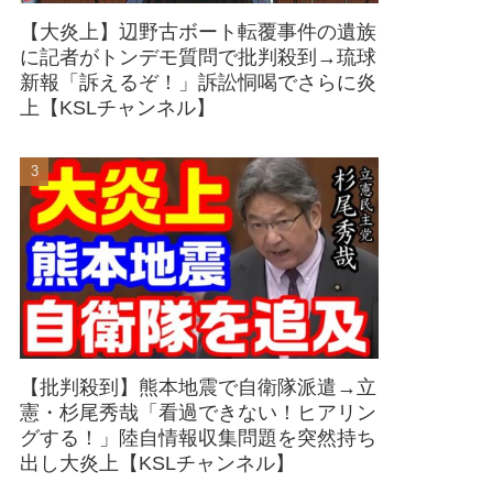
【大炎上】辺野古ボート転覆事件の遺族
に記者がトンデモ質問で批判殺到→琉球
新報「訴えるぞ！」訴訟恫喝でさらに炎
上【KSLチャンネル】
【批判殺到】熊本地震で自衛隊派遣→立
憲・杉尾秀哉「看過できない！ヒアリン
グする！」陸自情報収集問題を突然持ち
出し大炎上【KSLチャンネル】