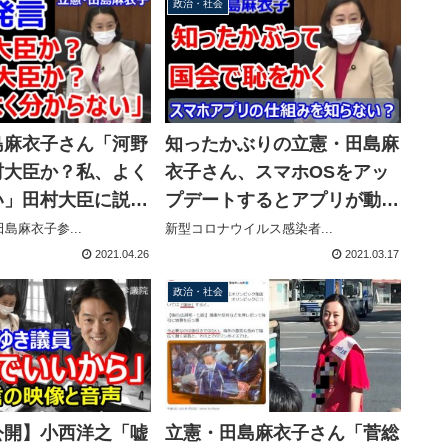
政治・社会
島麻衣子さん「河野
知ったかぶりの立憲・田島麻
村大臣か？私、よく
衣子さん、スマホOSをアッ
い」田村大臣に説明
プデートするとアプリが動か
しまう
なくなると思い込み田村大臣
島麻衣子参...
新型コロナウイルス感染者...
に説明を求める→やっぱり理
2021.04.26
2021.03.17
解できず謎の発言
政治・社会
公開】小西洋之「嘘
立憲・田島麻衣子さん「菅総