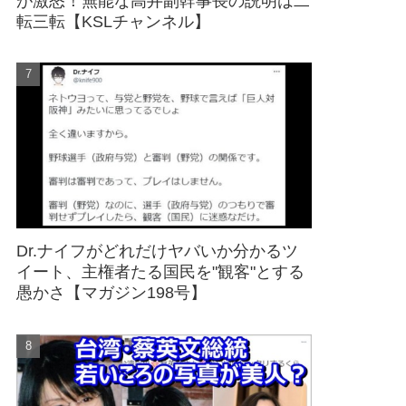
が激怒！無能な高井副幹事長の説明は二
転三転【KSLチャンネル】
Dr.ナイフがどれだけヤバいか分かるツ
イート、主権者たる国民を"観客"とする
愚かさ【マガジン198号】