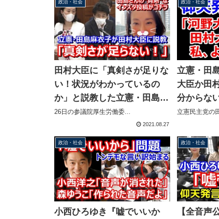
政治・社会
政治・社会
田村大臣に「真剣さが足りな
立憲・田
い！状況がわかっているの
大臣か田
か」と説教した立憲・田島麻
分からな
衣子さんの真剣なインスタ投
を求めて
26日の参議院厚生労働委...
立憲民主党の田
稿がコチラ
2021.08.27
政治・社会
政治・社会
小西ひろゆき『嘘でいいか
【全音声