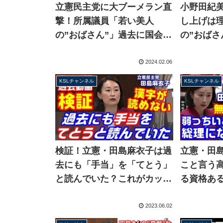
立憲民主党に大ブーメラン直
小野田紀
撃！所属議員「若い美人
し上げは
の”おばさん”」過去に国会で
の”おばさ
複数回発言 田島麻衣子議員
を追求する
は過去に「おじさん内閣」
チャンネ
2024.02.06
【KSLチャンネル】
KSLチャンネル
KSLチャンネル
検証！立憲・田島麻衣子は過
立憲・田
去にも「手当」を「てとう」
こと言う
と読んでいた？これがカッコ
る資格あ
いい読み方だと信じている説
総裁選に
が浮上
室をザワ
2023.06.02