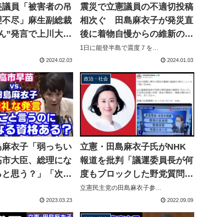
美議員「被害者の吊
震災で立憲議員の不適切投稿
理不尽」麻生副総裁
相次ぐ 田島麻衣子が発災直
ん”発言で上川大臣
後に着物自慢からの維新の会
野党に苦言【KSL
批判、水野もと子は小沢一郎
1日に能登半島で震度７を...
ル】
参りを繰り返し投稿
2024.02.03
2024.01.03
政治・社会
島麻衣子「弱っちい
立憲・田島麻衣子氏がNHK
高市大臣、総理にな
報道を批判「議運委員長が何
ると思う？」「次の
度もブロックした野党質問を
は出るの？」委員会
スルー、政権の広報機関とな
立憲民主党の田島麻衣子参...
つかせる
ってないか」→質問ブロック
2023.03.23
2022.09.09
の事実なし