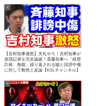
【吉村知事激怒】失礼やろ！吉村知事が
迷惑記者を完全論破！斎藤知事へ「経歴
詐称、無能」繰り返される嘘と誹謗中傷
に対して毅然と反論【KSLチャンネル】