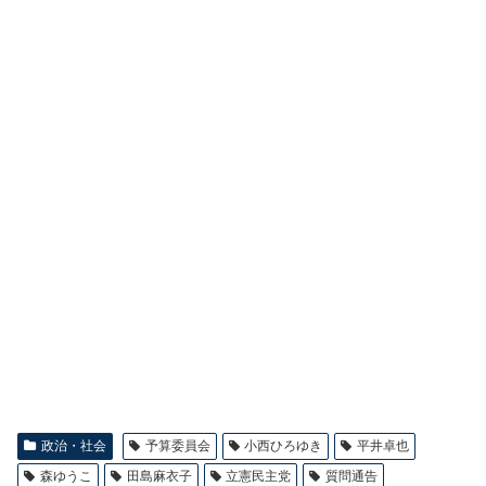
政治・社会
予算委員会
小西ひろゆき
平井卓也
森ゆうこ
田島麻衣子
立憲民主党
質問通告