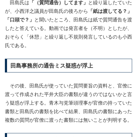
田島氏は
「（質問通告）してます」
と繰り返したていた
が、小西洋之議員が田島氏の後ろから
「紙は渡してる？」
「口頭で？」
と聞いたところ、田島氏は紙で質問通告を渡
したと答えている。動画では発言者を（不明）としたが、
おそらく「休憩」と繰り返し不規則発言しているのも小西
氏である。
田島事務所の通告ミス疑惑が浮上
その後、田島氏が使っていた質問要旨の資料と、官僚に
渡って作成された平井大臣の書類が違うのではないかと言
う疑惑が浮上する。青木与党筆頭理事が官僚の持っていた
書類と田島氏の書類を比べて結果、田島氏の書類にあった
複数の質問が官僚に渡った書類には無いことが判明する。