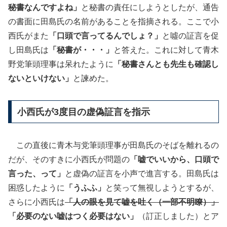
秘書なんですよね」
と秘書の責任にしようとしたが、通告
の書面に田島氏の名前があることを指摘される。ここで小
西氏がまた
「口頭で言ってるんでしょ？」
と噓の証言を促
し田島氏は
「秘書が・・・」
と答えた。これに対して青木
野党筆頭理事は呆れたように
「秘書さんとも先生も確認し
ないといけない」
と諫めた。
小西氏が3度目の虚偽証言を指示
この直後に青木与党筆頭理事が田島氏のそばを離れるの
だが、そのすきに小西氏が問題の
「嘘でいいから、口頭で
言った、って」
と虚偽の証言を小声で進言する。田島氏は
困惑したように
「うふふ」
と笑って無視しようとするが、
さらに小西氏は
「人の眼を見て嘘を吐く（一部不明瞭）」
「必要のない嘘はつく必要はない」
（訂正しました）とア