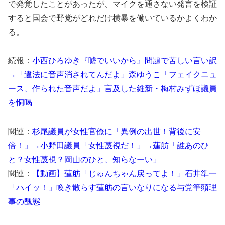
で発覚したことがあったが、マイクを通さない発言を検証
すると国会で野党がどれだけ横暴を働いているかよくわか
る。
続報：
小西ひろゆき『嘘でいいから』問題で苦しい言い訳
→「違法に音声消されてんだよ」森ゆうこ「フェイクニュ
ース、作られた音声だよ」言及した維新・梅村みずほ議員
を恫喝
関連：
杉尾議員が女性官僚に「異例の出世！背後に安
倍！」→小野田議員「女性蔑視だ！」→蓮舫「誰あのひ
と？女性蔑視？岡山のひと、知らなーい」
関連：
【動画】蓮舫「じゅんちゃん戻ってよ！」石井準一
「ハイッ！」喚き散らす蓮舫の言いなりになる与党筆頭理
事の醜態