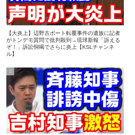
【大炎上】辺野古ボート転覆事件の遺族に記者
がトンデモ質問で批判殺到→琉球新報「訴える
ぞ！」訴訟恫喝でさらに炎上【KSLチャンネ
ル】