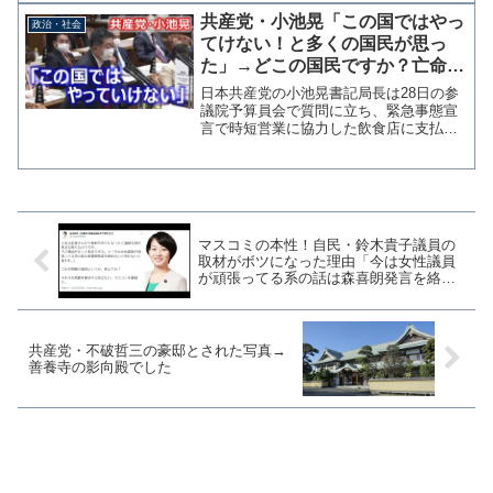
党・杉田水脈衆院議員がＳＮＳで明かし
共産党・小池晃「この国ではやっ
政治・社会
た。このおめでたい祝...
てけない！と多くの国民が思っ
た」→どこの国民ですか？亡命す
ればいい
日本共産党の小池晃書記局長は28日の参
議院予算員会で質問に立ち、緊急事態宣
言で時短営業に協力した飲食店に支払わ
れる支援金を巡る総理への質疑で「やっ
ぱ、この国ではやってけないと多くの国
民が思ったんじゃないかと」と発言する
場面があった。国民意識...
マスコミの本性！自民・鈴木貴子議員の
取材がボツになった理由「今は女性議員
が頑張ってる系の話は森喜朗発言を絡め
ないと売れない」
共産党・不破哲三の豪邸とされた写真→
善養寺の影向殿でした