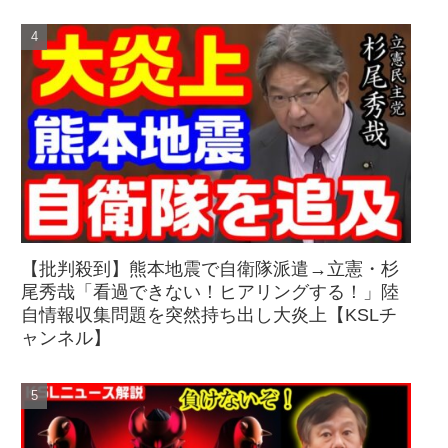
【批判殺到】熊本地震で自衛隊派遣→立憲・杉
尾秀哉「看過できない！ヒアリングする！」陸
自情報収集問題を突然持ち出し大炎上【KSLチ
ャンネル】