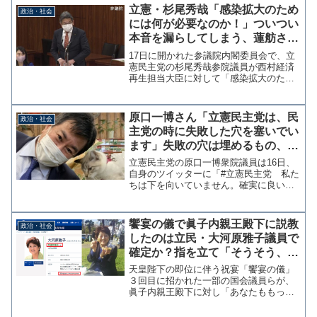
力闘争できるのは野党がだらしない時だ
立憲・杉尾秀哉「感染拡大のため
政治・社会
け。自民党が自滅しても...
には何が必要なのか！」ついつい
本音を漏らしてしまう、蓮舫さん
に続いて二人目
17日に開かれた参議院内閣委員会で、立
憲民主党の杉尾秀哉参院議員が西村経済
再生担当大臣に対して「感染拡大のため
に何が必要なのかというメッセージが国
の方から全く示されていない」と発言す
る場面があった。立憲民主党では4月に蓮
原口一博さん「立憲民主党は、民
政治・社会
舫参院議員が「感染拡...
主党の時に失敗した穴を塞いでい
ます」失敗の穴は埋めるもの、塞
ぐと落とし穴になる
立憲民主党の原口一博衆院議員は16日、
自身のツイッターに「#立憲民主党 私た
ちは下を向いていません。確実に良い仲
間が増えていますし民主党の時に失敗し
た穴を塞いでいます」と投稿した。 失
敗の穴は「埋める」のであって、塞ぐだ
饗宴の儀で眞子内親王殿下に説教
政治・社会
けなら落とし穴となっ...
したのは立民・大河原雅子議員で
確定か？指を立て「そうそう、そ
れそれ」とタメ口の議員もいた模
天皇陛下の即位に伴う祝宴「饗宴の儀」
様
３回目に招かれた一部の国会議員らが、
眞子内親王殿下に対し「あなたももっと
自分の言葉で発信しなきゃダメよ」と"説
教"ともとれる発言をしていたことを自民