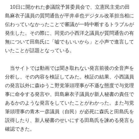
10日に開かれた参議院予算委員会で、立憲民主党の田
島麻衣子議員の質問通告が平井卓也デジタル改革担当相に
伝わっていなかったことで審議が一時中断するトラブルが
発生した。その際に、同党の小西洋之議員が質問通告の有
無について田島氏に「嘘でもいいから」と小声で進言して
いたことが話題となっている。
当サイトでは動画では聞き取れない発言前後の全音声を
分析し、その内容を検証してみた。検証の結果、小西議員
の発言以外に森ゆうこ野党筆頭理事が不遜な態度で与党理
事に命令する発言や、田島麻衣子議員が新人秘書の責任で
あるかのような発言をしていたことがわかった。また与党
筆頭理事の青木一彦議員（自民）が必死に森氏と田島氏を
説得したり、新人秘書のせいにする田島氏を諫める発言も
確認できた。