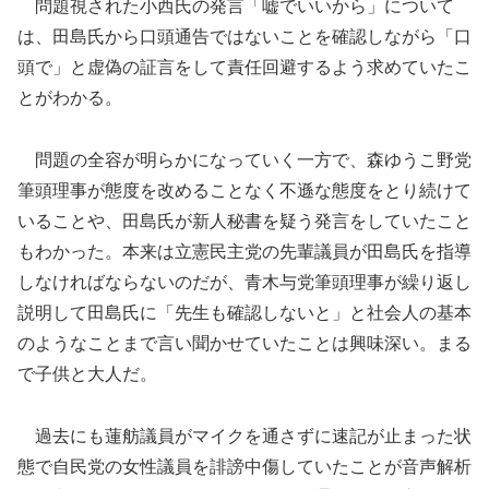
問題視された小西氏の発言「嘘でいいから」について
は、田島氏から口頭通告ではないことを確認しながら「口
頭で」と虚偽の証言をして責任回避するよう求めていたこ
とがわかる。
問題の全容が明らかになっていく一方で、森ゆうこ野党
筆頭理事が態度を改めることなく不遜な態度をとり続けて
いることや、田島氏が新人秘書を疑う発言をしていたこと
もわかった。本来は立憲民主党の先輩議員が田島氏を指導
しなければならないのだが、青木与党筆頭理事が繰り返し
説明して田島氏に「先生も確認しないと」と社会人の基本
のようなことまで言い聞かせていたことは興味深い。まる
で子供と大人だ。
過去にも蓮舫議員がマイクを通さずに速記が止まった状
態で自民党の女性議員を誹謗中傷していたことが音声解析