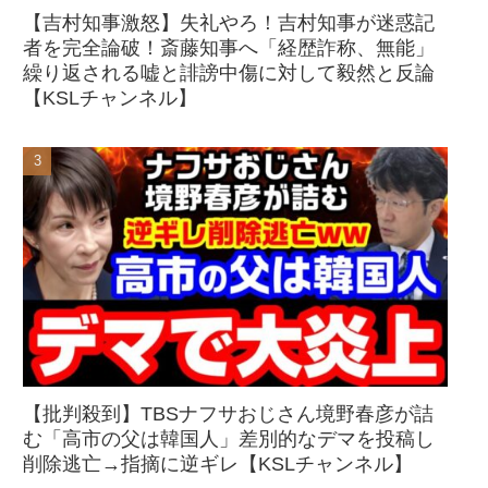
【吉村知事激怒】失礼やろ！吉村知事が迷惑記
者を完全論破！斎藤知事へ「経歴詐称、無能」
繰り返される嘘と誹謗中傷に対して毅然と反論
【KSLチャンネル】
【批判殺到】TBSナフサおじさん境野春彦が詰
む「高市の父は韓国人」差別的なデマを投稿し
削除逃亡→指摘に逆ギレ【KSLチャンネル】