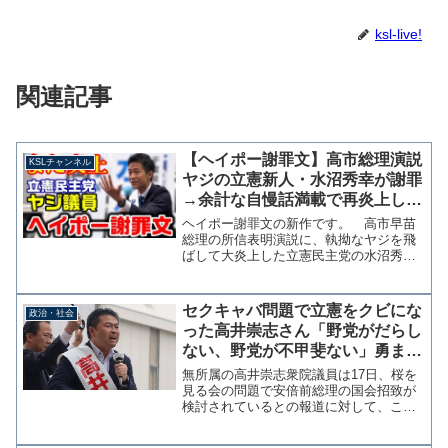
ksl-live!
関連記事
【ヘイポー謝罪文】高市総理演説
KSLチャンネル
ヤジの立憲新人・水沼秀幸が謝罪
→余計な自慢話満載で再炎上して
しまう【KSLチャンネル】
ヘイポー謝罪文の新作です。 高市早苗
総理の所信表明演説に、執拗なヤジを飛
ばして大炎上した立憲民主党の水沼秀幸
衆議院議員が謝罪文をSNSに投稿しまし
た。 お詫びとこの1年#千葉4区 #千葉四
区 本会議場における私の行動に対し
セクキャバ問題で立憲をクビにな
政治・社会
て、多くのご指摘を...
った高井崇志さん「野党がだらし
ない、野党が不甲斐ない」勇まし
い！実に勇ましい！
無所属の高井崇志衆院議員は17日、桜を
見る会の問題で安倍前総理の国会招致が
検討されているとの報道に対して、これ
らの動きが自民党内の権力闘争によるも
のとの考えを示したうえで「自民党が権