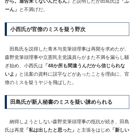
から。通告来てないんだもん」
と説明したが田島氏は
「ふ
ーん」
と不満げだ。
小西氏が官僚のミスを疑う野次
田島氏を説得した青木与党筆頭理事は再開を求めたが、
森野党筆頭理事や立憲民主党議員らがまた不満を漏らし騒
ぎ始め、小西氏は
「48か所も間違うんだから信じられな
いよ」
と法案の資料に誤字などがあったことを理由に、官
僚のミスを疑うヤジを飛ばした。
田島氏が新人秘書のミスを疑い諫められる
納得しようとしない森野党筆頭理事の抵抗が続き、田島
氏は再度
「私は出したと思った」
と主張をはじめ
「新しい