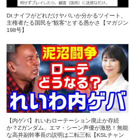
Dr.ナイフがどれだけヤバいか分かるツイート、
主権者たる国民を"観客"とする愚かさ【マガジン
198号】
【内ゲバ】れいわローテーション廃止か存続
か？Zガンダム、エマ・シーン声優が激怒！無能
な高井副幹事長の説明は二転三転【KSLチャン