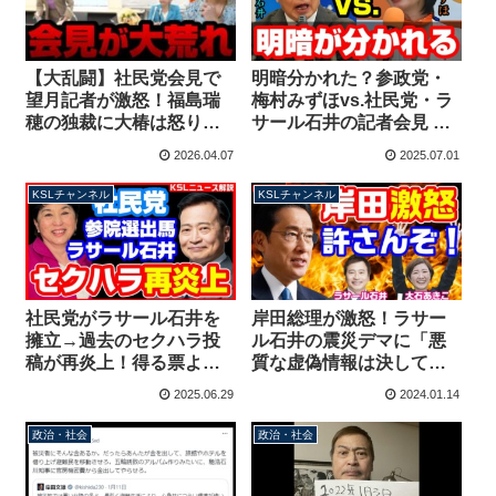
【大乱闘】社民党会見で
明暗分かれた？参政党・
望月記者が激怒！福島瑞
梅村みずほvs.社民党・ラ
穂の独裁に大椿は怒りの
サール石井の記者会見 赤
退席！ラサールは握手拒
裸々に語る梅村、れいわ
2026.04.07
2025.07.01
否！大荒れの喧嘩状態
新選組の政策語るラサー
【KSLチャンネル】
ル【KSLチャンネル】
KSLチャンネル
KSLチャンネル
社民党がラサール石井を
岸田総理が激怒！ラサー
擁立→過去のセクハラ投
ル石井の震災デマに「悪
稿が再炎上！得る票より
質な虚偽情報は決して許
逃げる票が大きい？
されません」れいわ新選
2025.06.29
2024.01.14
【KSLチャンネル】
組・大石あきこ議員は無
駄な擁護で炎上に油
政治・社会
政治・社会