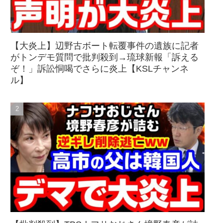
【大炎上】辺野古ボート転覆事件の遺族に記者
がトンデモ質問で批判殺到→琉球新報「訴える
ぞ！」訴訟恫喝でさらに炎上【KSLチャンネ
ル】