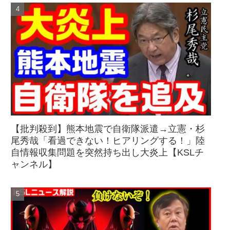
【批判殺到】熊本地震で自衛隊派遣→立憲・杉
尾秀哉「看過できない！ヒアリングする！」陸
自情報収集問題を突然持ち出し大炎上【KSLチ
ャンネル】