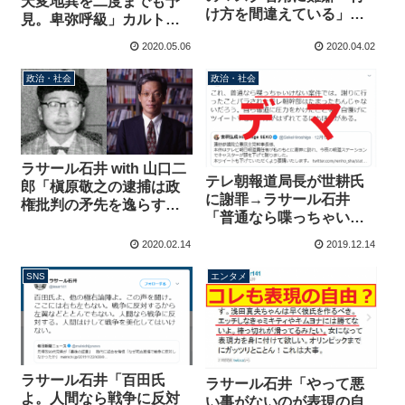
天変地異を二度までも予
け方を間違えている」→
見。卑弥呼級」カルト宗
ガーゼマスクだから正し
教みたいなことを言い出
2020.05.06
2020.04.02
いと逆に指摘を受ける
す
政治・社会
政治・社会
ラサール石井 with 山口二
テレ朝報道局長が世耕氏
郎「槇原敬之の逮捕は政
に謝罪→ラサール石井
権批判の矛先を逸らすた
「普通なら喋っちゃいけ
め」期待を裏切らない定
ない案件」→国会内なの
番ツイート
2020.02.14
2019.12.14
で秘密にはできません
SNS
エンタメ
ラサール石井「百田氏
ラサール石井「やって悪
よ。人間なら戦争に反対
い事がないのが表現の自