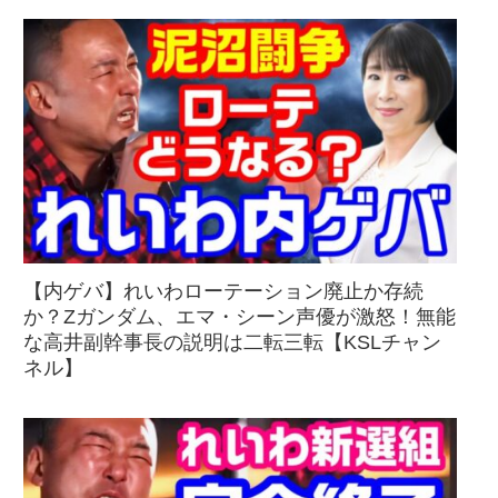
【内ゲバ】れいわローテーション廃止か存続
か？Zガンダム、エマ・シーン声優が激怒！無能
な高井副幹事長の説明は二転三転【KSLチャン
ネル】