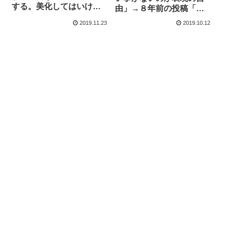
する。美化してはいけな
由」→８年前の投稿「浅
い。」→百田尚樹「私は
田真央ちゃんは彼氏作っ
2019.11.23
2019.10.12
ずっと戦争反対だが、何
てエッチして表現力を身
が言いたいの？ 」
につけて」コレやって悪
い表現だろ