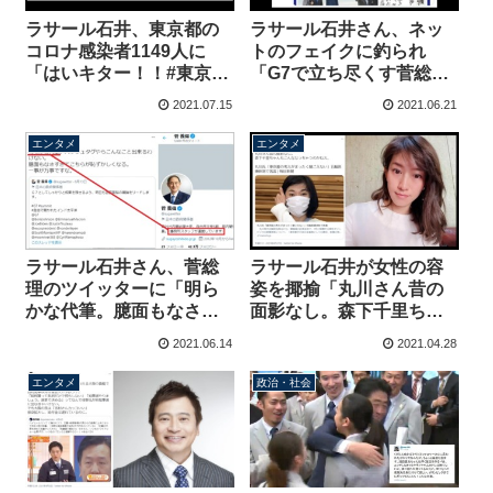
ラサール石井、東京都の
ラサール石井さん、ネッ
コロナ感染者1149人に
トのフェイクに釣られ
「はいキター！！#東京五
「G7で立ち尽くす菅総
輪の中止を求めます」ツ
理」日刊ゲンダイにコラ
2021.07.15
2021.06.21
イートに批判殺到
ムを寄稿してしまう
エンタメ
エンタメ
ラサール石井さん、菅総
ラサール石井が女性の容
理のツイッターに「明ら
姿を揶揄「丸川さん昔の
かな代筆。臆面もなさす
面影なし。森下千里ちゃ
ぎてこちらが恥ずかしく
んもこんななっちゃうの
2021.06.14
2021.04.28
なる」→事務所運営アカ
かねえ」
ウントでした
エンタメ
政治・社会