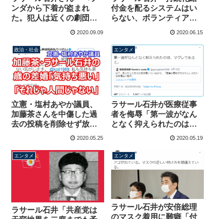
付金を配るシステムはい
ンダから下着が盗まれ
らない、ボランティアで
た。犯人は近くの劇団の
やる。全部こっちで」完
演劇人だと書いたら多く
2020.09.09
2020.06.15
全に仕事をなめた投稿
の演劇人を傷つける」そ
んなことはないと思う
政治・社会
エンタメ
立憲・塩村あやか議員、
ラサール石井が医療従事
加藤茶さんを中傷した過
者を侮辱「第一波がなん
去の投稿を削除せず放
となく抑えられたのはマ
置 年の差結婚「人間じ
グレであると」批判殺到
2020.05.25
2020.05.19
ゃない」「気持ち悪い」
も謝罪・削除せず
エンタメ
エンタメ
ラサール石井が安倍総理
ラサール石井「共産党は
のマスク着用に難癖「付