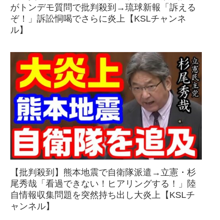
がトンデモ質問で批判殺到→琉球新報「訴える
ぞ！」訴訟恫喝でさらに炎上【KSLチャンネ
ル】
【批判殺到】熊本地震で自衛隊派遣→立憲・杉
尾秀哉「看過できない！ヒアリングする！」陸
自情報収集問題を突然持ち出し大炎上【KSLチ
ャンネル】