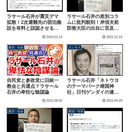
ラサール石井が震災デマ
ラサール石井の差別コラ
拡散！2次避難先の宿泊施
ムに批判殺到！岸信夫前
設を有料と誤認させる投
防衛大臣の出自に言及、
稿→岸田総理「悪質な虚
長男の名前に「中世感が
2024.01.13
2022.12.19
偽情報は決して許されま
半端ない」
せん」
政治・社会
エンタメ
自民党と参政党に旧統一
ラサール石井「ネトウヨ
教会と共通点？ラサール
のテーマパーク靖国神
石井の卑怯な陰謀論
社」日刊ゲンダイの連載
で不適切表現
2022.08.02
2022.04.29
政治・社会
政治・社会