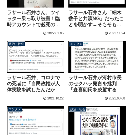
ラサール石井さん、ツイ
ラサール石井さん「細木
ッター乗っ取り被害！臨
数子と共演NG」だったこ
時アカウントで必死の呼
とを明かす→そもそもテ
びかけ「写真だとアイコ
レビには呼ばれていなか
2022.01.05
2021.11.24
ラされるので動画」アイ
ったことを指摘される
コラって・・・
政治・社会
エンタメ
ラサール石井、コロナで
ラサール石井が河村市長
の死者に「自民政権が人
のセクハラ発言を批判
体実験を試したんだか
「森喜朗氏を凌駕する」
ら」→案の定、炎上中
→無事、過去発言を突き
2021.10.22
2021.08.08
つけられる「浅田真央ち
ゃんは早く彼氏を作るべ
エンタメ
政治・社会
き。エッチしなきゃ」