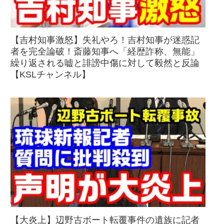
【吉村知事激怒】失礼やろ！吉村知事が迷惑記
者を完全論破！斎藤知事へ「経歴詐称、無能」
繰り返される嘘と誹謗中傷に対して毅然と反論
【KSLチャンネル】
【大炎上】辺野古ボート転覆事件の遺族に記者