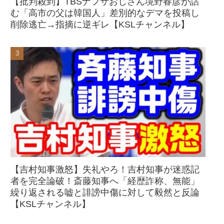
【批判殺到】TBSナフサおじさん境野春彦が詰
む「高市の父は韓国人」差別的なデマを投稿し
削除逃亡→指摘に逆ギレ【KSLチャンネル】
【吉村知事激怒】失礼やろ！吉村知事が迷惑記
者を完全論破！斎藤知事へ「経歴詐称、無能」
繰り返される嘘と誹謗中傷に対して毅然と反論
【KSLチャンネル】