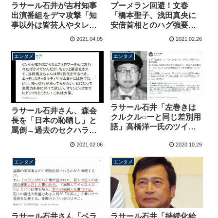
ラサール石井が吉村知事
ブーメラン回避！文春
出演番組をデマ攻撃「知
「橋本聖子、浅田真央に
事以外は皆芸人やタレン
安倍首相とのハグ強要」
ト」→三輪記子弁護士や
→ラサール石井
2021.04.05
2021.02.26
解説委員長と討論してい
「・・・」学習した模様
た
エンタメ
エンタメ
ラサール石井「左巻きは
ラサール石井さん、森会
クルクル○ーと同じ差別用
長を「日本の恥晒し」と
語」高橋洋一氏のツイッ
罵倒→過去のセクハラ投
ター投稿に指摘→自分は
稿が蒸し返される「浅田
2021.02.06
2020.10.29
上念司、有本香氏らに
真央ちゃんは早く彼氏を
「頭が悪い」と投稿する
作るべき。エッチしなき
エンタメ
エンタメ
ダブスタ
ゃキムヨナには勝てない
よ」
ラサール石井「持続化給
ラサール石井さん「ベラ