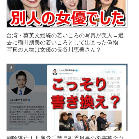
台湾・蔡英文総統の若いころの写真が美人→過
去に稲田朋美の若いころとして出回った偽物！
写真の人物は女優の長谷川恵美さん？
削除逃亡！共産党千葉県副委員長の災害募金ツ