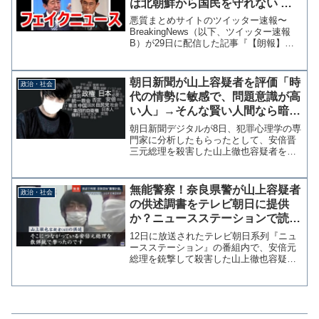
は北朝鮮から国民を守れない 私
はいつでも総理の座に戻る用意が
悪質まとめサイトのツイッター速報〜
ある」』元記事に該当発言なし
BreakingNews（以下、ツイッター速報
B）が29日に配信した記事『【朗報】安
倍晋三元首相「岸田政権では北朝鮮から
国民を守れない 私はいつでも総理の座に
戻る用意がある」』が、引用された元記
朝日新聞が山上容疑者を評価「時
政治・社会
事にはない文...
代の情勢に敏感で、問題意識が高
い人」→そんな賢い人間なら暗殺
などするわけがない
朝日新聞デジタルが8日、犯罪心理学の専
門家に分析したもらったとして、安倍晋
三元総理を殺害した山上徹也容疑者を評
価する記事を配信している。「時代に敏
感、感情任せでない犯行」 安倍氏銃
撃、容疑者の投稿分析：朝日新聞デジタ
無能警察！奈良県警が山上容疑者
政治・社会
ル（前略） これらの投稿...
の供述調書をテレビ朝日に提供
か？ニュースステーションで読み
上げられた内容が調書の記述方法
12日に放送されたテレビ朝日系列『ニュ
と一致
ースステーション』の番組内で、安倍元
総理を銃撃して殺害した山上徹也容疑者
の供述調書の内容が放送された。文体は
実際に警察が作成する調書そのものであ
り、テレビ朝日が何らかの方法で調書の
写しを入手したものと思...