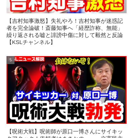
【吉村知事激怒】失礼やろ！吉村知事が迷惑記
者を完全論破！斎藤知事へ「経歴詐称、無能」
繰り返される嘘と誹謗中傷に対して毅然と反論
【KSLチャンネル】
【呪術大戦】呪術師が原口一博さんにサイキッ