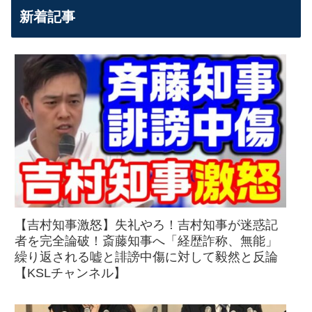
新着記事
【吉村知事激怒】失礼やろ！吉村知事が迷惑記
者を完全論破！斎藤知事へ「経歴詐称、無能」
繰り返される嘘と誹謗中傷に対して毅然と反論
【KSLチャンネル】