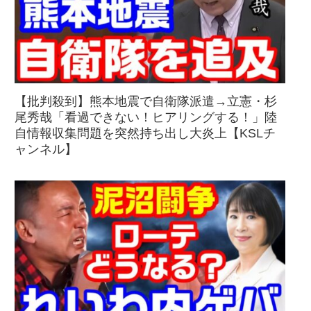
【批判殺到】熊本地震で自衛隊派遣→立憲・杉
尾秀哉「看過できない！ヒアリングする！」陸
自情報収集問題を突然持ち出し大炎上【KSLチ
ャンネル】