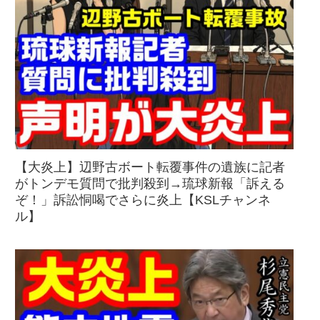
【大炎上】辺野古ボート転覆事件の遺族に記者
がトンデモ質問で批判殺到→琉球新報「訴える
ぞ！」訴訟恫喝でさらに炎上【KSLチャンネ
ル】