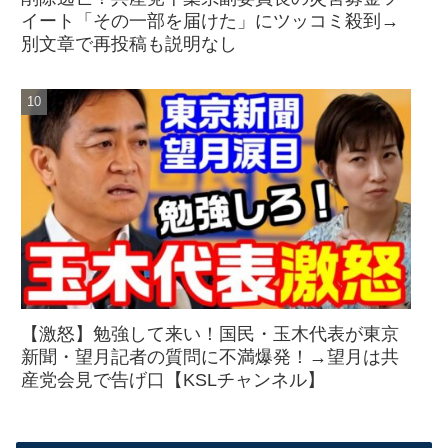
イート「その一部を届けた」にツッコミ殺到→
別文章で再投稿も説明なし
【激怒】勉強して来い！国民・玉木代表が東京
新聞・望月記者の質問に不満爆発！→望月は共
産党会見で告げ口【KSLチャンネル】