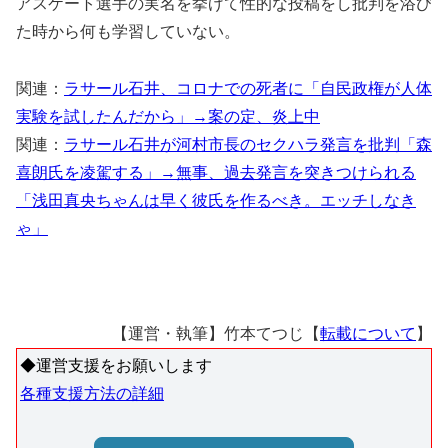
アスケート選手の実名を挙げて性的な投稿をし批判を浴び
た時から何も学習していない。
関連：
ラサール石井、コロナでの死者に「自民政権が人体
実験を試したんだから」→案の定、炎上中
関連：
ラサール石井が河村市長のセクハラ発言を批判「森
喜朗氏を凌駕する」→無事、過去発言を突きつけられる
「浅田真央ちゃんは早く彼氏を作るべき。エッチしなき
ゃ」
【運営・執筆】竹本てつじ【
転載について
】
◆運営支援をお願いします
各種支援方法の詳細