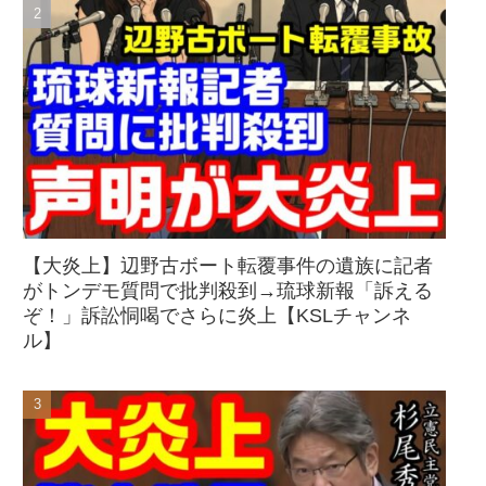
【大炎上】辺野古ボート転覆事件の遺族に記者
がトンデモ質問で批判殺到→琉球新報「訴える
ぞ！」訴訟恫喝でさらに炎上【KSLチャンネ
ル】