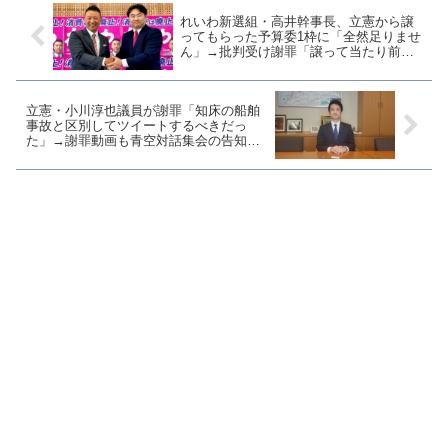
れいわ新選組・高井幹事長、立憲から譲
ってもらった予算委1枠に「全然足りませ
ん」→批判受け謝罪「譲って当たり前の
ような言い方は不適切でした」
立憲・小川淳也議員が謝罪「知床の船舶
事故と区別してツイートするべきだっ
た」→謝罪動画も青空対話集会の告知と
セットにしてしまう