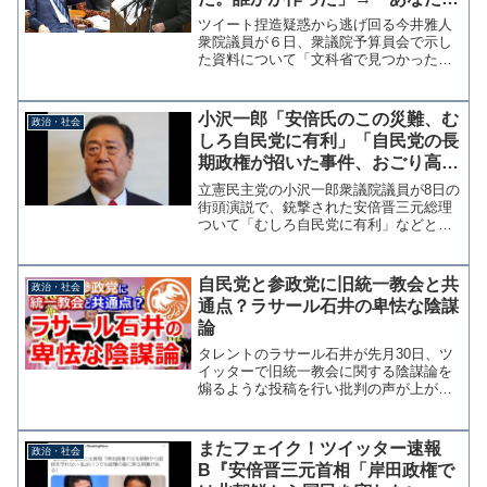
は？」安倍首相の野次に動揺して
ツイート捏造疑惑から逃げ回る今井雅人
しまう
衆院議員が６日、衆議院予算員会で示し
た資料について「文科省で見つかった。
誰かが作ってる」と発言した際に安倍首
相が「あなたでは？」とヤジを飛ばした
ことに激昂し審議が中断する場面があっ
小沢一郎「安倍氏のこの災難、む
政治・社会
た。 やればやるほど野党...
しろ自民党に有利」「自民党の長
期政権が招いた事件、おごり高ぶ
り、勝手なことをやった結果だ」
立憲民主党の小沢一郎衆議院議員が8日の
街頭演説で、銃撃された安倍晋三元総理
ついて「むしろ自民党に有利」などと発
言していたことが産経新聞によって報じ
られている。参考：小沢一郎氏「安倍氏
の災難、自民有利に作用」 - 産経ニュー
自民党と参政党に旧統一教会と共
政治・社会
ス 発言の真意につ...
通点？ラサール石井の卑怯な陰謀
論
タレントのラサール石井が先月30日、ツ
イッターで旧統一教会に関する陰謀論を
煽るような投稿を行い批判の声が上がっ
ている。 ラサール石井は自身のツイッ
ターで、旧統一教会と自民党のロゴを並
べた拾い画を添付、2枚目と3枚目には旧
またフェイク！ツイッター速報
政治・社会
統一統一教会の文鮮明...
B『安倍晋三元首相「岸田政権で