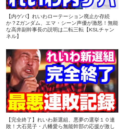
【内ゲバ】れいわローテーション廃止か存続
か？Zガンダム、エマ・シーン声優が激怒！無能
な高井副幹事長の説明は二転三転【KSLチャン
ネル】
【完全終了】れいわ新選組、悪夢の選挙１０連
敗！大石晃子・八幡愛ら無能幹部の応援が激し