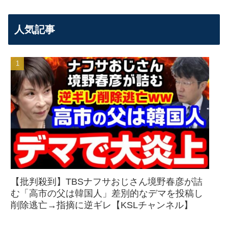
人気記事
【批判殺到】TBSナフサおじさん境野春彦が詰
む「高市の父は韓国人」差別的なデマを投稿し
削除逃亡→指摘に逆ギレ【KSLチャンネル】