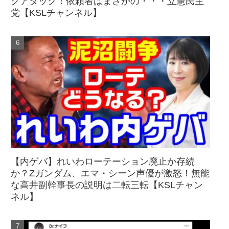
クアタック！依頼者はまさかの・・・立憲民主
党【KSLチャンネル】
【内ゲバ】れいわローテーション廃止か存続
か？Zガンダム、エマ・シーン声優が激怒！無能
な高井副幹事長の説明は二転三転【KSLチャン
ネル】