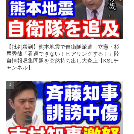
【批判殺到】熊本地震で自衛隊派遣→立憲・杉
尾秀哉「看過できない！ヒアリングする！」陸
自情報収集問題を突然持ち出し大炎上【KSLチ
ャンネル】