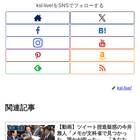
ksl-live!をSNSでフォローする
ksl-live!
関連記事
【動画】ツイート捏造疑惑の今井
政治・社会
雅人「メモが文科省で見つかっ
た。誰かが作った」→「あなたで