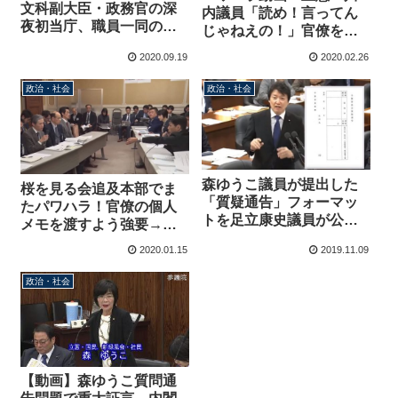
文科副大臣・政務官の深
内議員「読め！言ってん
夜初当庁、職員一同のお
じゃねえの！」官僚を怒
出迎えを批判
鳴り北村大臣に「辞めま
2020.09.19
2020.02.26
すってここで言って」→
主査に注意を受ける
政治・社会
政治・社会
森ゆうこ議員が提出した
桜を見る会追及本部でま
「質疑通告」フォーマッ
たパワハラ！官僚の個人
トを足立康史議員が公開
メモを渡すよう強要→官
→名前を書いてハンコ押
僚「私の手持ちのメモ、
2020.01.15
2019.11.09
すだけ、質問項目なし
勘弁して下さい」黒岩
「いいじゃん！なん
政治・社会
で！」
【動画】森ゆうこ質問通