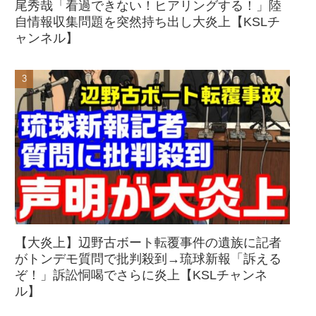
尾秀哉「看過できない！ヒアリングする！」陸
自情報収集問題を突然持ち出し大炎上【KSLチ
ャンネル】
【大炎上】辺野古ボート転覆事件の遺族に記者
がトンデモ質問で批判殺到→琉球新報「訴える
ぞ！」訴訟恫喝でさらに炎上【KSLチャンネ
ル】