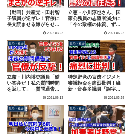
【動画】共産党・田村智
立憲・小川淳也さん、国
子議員が逆ギレ！官僚に
家公務員の志望者減少に
長文読ませる嫌がらせを
「今の政権の体質、ずっ
注意され「いままで、い
と心配に思ってた」→野
2022.03.22
2021.06.22
くらでもやってきた」
党のせいだ！とツッコミ
「もういい」
殺到
政治・社会
政治・社会
立憲・川内博史議員「酷
特定野党の官僚イジメと
い答弁だ！私の質問時間
審議拒否を痛烈批判！維
を返して」→質問通告が
新・音喜多議員「誤字脱
前日深夜だったことを官
字レベルで官僚の負担を
2021.06.13
2021.03.28
僚にバラされ焦る
増やし、審議拒否で停滞
を目論んだ」
政治・社会
政治・社会