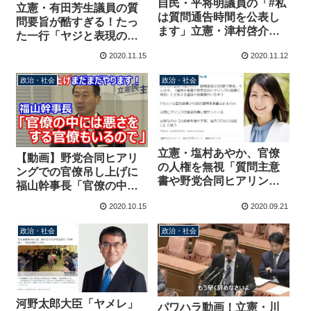
自民・平将明議員の「#私
立憲・有田芳生議員の質
は質問通告時間を公表し
問要旨が酷すぎる！たっ
ます」立憲・津村啓介議
た一行「ヤジと表現の自
員も賛同、官僚の負担軽
由について」で法務大臣
2020.11.15
2020.11.12
減と実のある質疑へ
の出席要求 足立康史議
員と比較してみる
政治・社会
政治・社会
と・・・
立憲・塩村あやか、官僚
【動画】野党合同ヒアリ
の人権を無視「質問主意
ングでの官僚吊し上げに
書や野党合同ヒアリング
福山幹事長「官僚の中に
は官僚に負担と主張する
は悪さをする官僚もい
2020.10.15
2020.09.21
議員や元官僚がいる」
る」まだまだやる気満々
政治・社会
政治・社会
河野太郎大臣「ヤメレ」
パワハラ動画！立憲・川