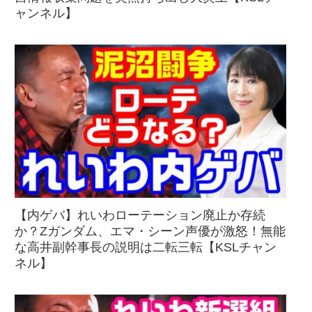
ャンネル】
【内ゲバ】れいわローテーション廃止か存続
か？Zガンダム、エマ・シーン声優が激怒！無能
な高井副幹事長の説明は二転三転【KSLチャン
ネル】