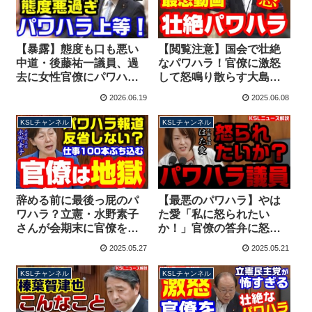
【暴露】態度も口も悪い
【閲覧注意】国会で壮絶
中道・後藤祐一議員、過
なパワハラ！官僚に激怒
去に女性官僚にパワハラ
して怒鳴り散らす大島九
で稲田朋美が激怒！泥酔
州男議員 れいわ新選組
2026.06.19
2025.06.08
して警察出動！安倍総理
の暴力性を隠そうともせ
にも説教【KSLチャンネ
ず【KSLチャンネル】
KSLチャンネル
KSLチャンネル
ル】
辞める前に最後っ屁のパ
【最悪のパワハラ】やは
ワハラ？立憲・水野素子
た愛「私に怒られたい
さんが会期末に官僚を地
か！」官僚の答弁に怒り
獄に突き落とす計画を発
心頭、名指しで批判！委
2025.05.27
2025.05.21
表「質問主意書100本提出
員長はニタニタするだけ
する」【KSLチャンネ
【KSLチャンネル】
KSLチャンネル
KSLチャンネル
ル】