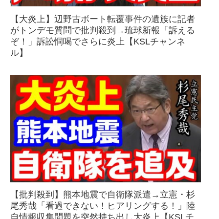
【大炎上】辺野古ボート転覆事件の遺族に記者
がトンデモ質問で批判殺到→琉球新報「訴える
ぞ！」訴訟恫喝でさらに炎上【KSLチャンネ
ル】
【批判殺到】熊本地震で自衛隊派遣→立憲・杉
尾秀哉「看過できない！ヒアリングする！」陸
自情報収集問題を突然持ち出し大炎上【KSLチ