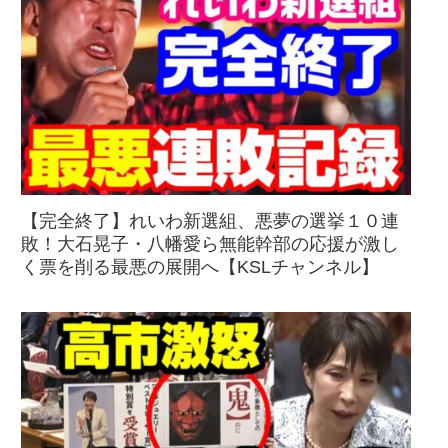
【完全終了】れいわ新選組、悪夢の選挙１０連
敗！大石晃子・八幡愛ら無能幹部の応援が激し
く票を削る最悪の展開へ【KSLチャンネル】