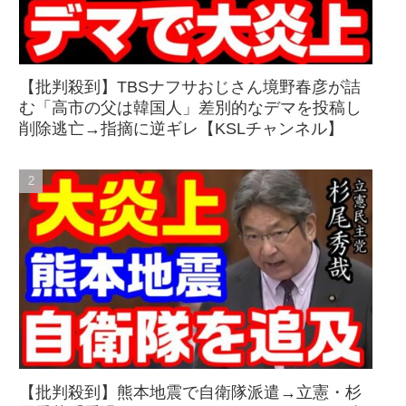
【批判殺到】TBSナフサおじさん境野春彦が詰
む「高市の父は韓国人」差別的なデマを投稿し
削除逃亡→指摘に逆ギレ【KSLチャンネル】
【批判殺到】熊本地震で自衛隊派遣→立憲・杉