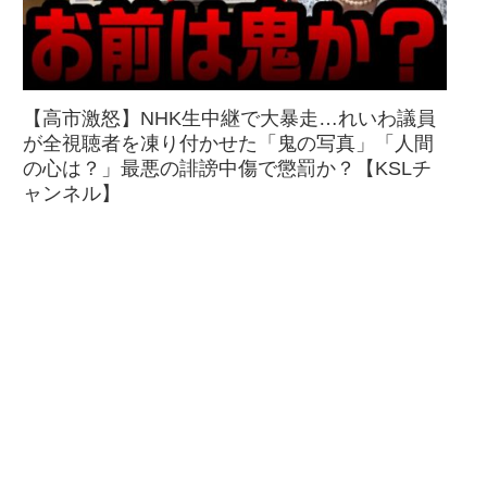
【高市激怒】NHK生中継で大暴走…れいわ議員
が全視聴者を凍り付かせた「鬼の写真」「人間
の心は？」最悪の誹謗中傷で懲罰か？【KSLチ
ャンネル】