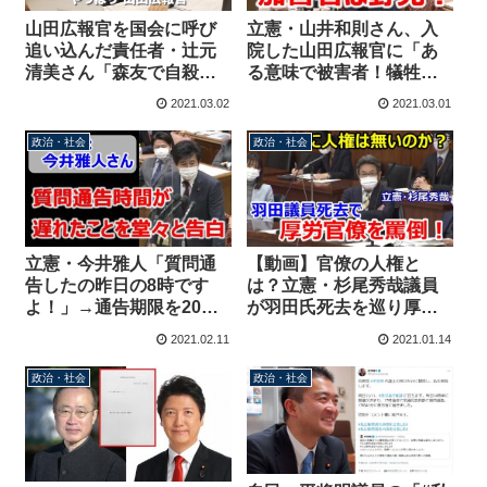
山田広報官を国会に呼び
立憲・山井和則さん、入
追い込んだ責任者・辻元
院した山田広報官に「あ
清美さん「森友で自殺者
る意味で被害者！犠牲者
まで出した、今度は優秀
だ！」→じゃあ、加害者
2021.03.02
2021.03.01
な女性官僚が潰された」
は野党ですね
政治・社会
政治・社会
【動画】官僚の人権と
立憲・今井雅人「質問通
は？立憲・杉尾秀哉議員
告したの昨日の8時です
が羽田氏死去を巡り厚労
よ！」→通告期限を20時
官僚を罵倒「なんだその
間も過ぎてることを堂々
2021.02.11
2021.01.14
態度は！」
告白
政治・社会
政治・社会