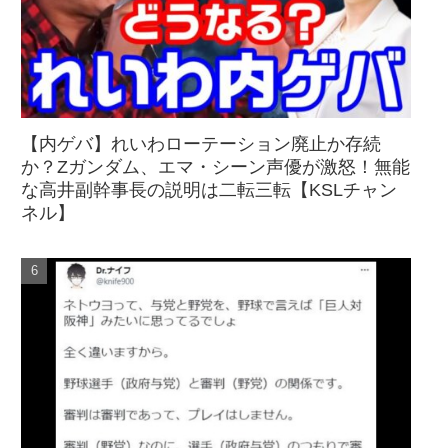
【内ゲバ】れいわローテーション廃止か存続
か？Zガンダム、エマ・シーン声優が激怒！無能
な高井副幹事長の説明は二転三転【KSLチャン
ネル】