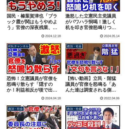
国民・榛葉賀津也「ブラ
激怒した立憲民主党議員
ック霞が関はもうやめよ
がパワハラ恫喝！激しく
う」官僚の深夜残業、強
机を叩き官僚怒鳴りつけ
引な委員会運営に苦言 12
「やめなさい！」「あな
2024.12.18
2024.05.14
月18日参議院外交防衛委
たは必要ない」変わらぬ
員会【KSLチャンネル】
体質
KSLチャンネル
政治・社会
恐怖！立憲議員が官僚を
【怖い動画】立民・階猛
怒鳴り散らす「隠すの
議員が官僚を怒鳴る「あ
か！利益相反が後で出た
んた達は調査される側な
ら大変なことになる！」
んだよ！なんで文句言う
2024.04.18
2022.04.06
機能性表示食品めぐる答
んだよ！後ろの官僚はも
弁に不満爆発
う言うな！」
政治・社会
政治・社会