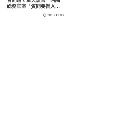
告問題で重大証言 内閣
総務官室「質問要旨入手
は午後１０時」参議院
2019.11.08
「期日前の通告に質問内
容は含まれてなかった」