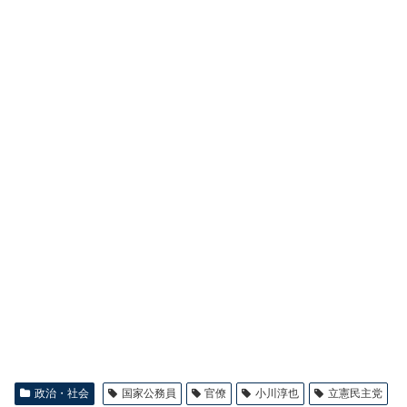
政治・社会
国家公務員
官僚
小川淳也
立憲民主党