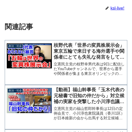
ksl-live!
関連記事
枝野代表「世界の変異株展示会」
政治・社会
東京五輪で来日する海外選手や関
係者にとても失礼な発言をしてし
まう
立憲民主党の枝野幸男代表は9日に配信し
たYouTubeチャンネルで、世界から選手
や関係者が集まる東京オリンピックの開
催について「世界からの変異株の展示会
みたいになってしまいませんか」と発言
した。 新型コロナウイルスの蔓延防止
【動画】福山幹事長「玉木代表の
政治・社会
のために入国規制...
元秘書で旧知の仲だから」対立候
補の実家を突撃した小川淳也議員
を処分せず
立憲民主党の福山哲郎幹事長は12日の定
例会見で、小川淳也衆院議員（香川1区）
が日本維新の会から出馬する対立候補の
実家を訪れ、家族に辞退を求めていた問
題について、候補者が国民民主党の玉木