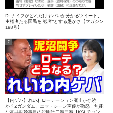
Dr.ナイフがどれだけヤバいか分かるツイート、
主権者たる国民を"観客"とする愚かさ【マガジン
198号】
【内ゲバ】れいわローテーション廃止か存続
か？Zガンダム、エマ・シーン声優が激怒！無能
な高井副幹事長の説明は二転三転【KSLチャン