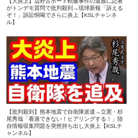
【大炎上】辺野古ボート転覆事件の遺族に記者
がトンデモ質問で批判殺到→琉球新報「訴える
ぞ！」訴訟恫喝でさらに炎上【KSLチャンネ
ル】
【批判殺到】熊本地震で自衛隊派遣→立憲・杉
尾秀哉「看過できない！ヒアリングする！」陸
自情報収集問題を突然持ち出し大炎上【KSLチ
ャンネル】