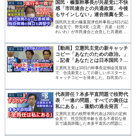
雄一郎代表の元秘書で、小川氏と旧知の
国民・榛葉幹事長が共産党に不快
政治・社会
仲だったとして処分を...
感「市民連合との共通政策、今後
もサインしない」連合推薦を受け
ない立憲選挙区に独自候補擁立も
国民民主党の榛葉賀津也幹事長は8日の記
検討
者会見で、野党4党（立憲・共産・社民・
れいわ）が市民連合と合意した共通政策
に今後もサインしない意向を示した。
榛葉氏は立憲民主党中心の野党共闘で、
共産党の閣内閣外協力という話が出てき
【動画】立憲民主党の新キャッチ
政治・社会
ていることを念頭に、...
コピー「あなたのための政治。」
→記者「あなたとは日本国民？」
蓮舫「国籍を問わずこの国に暮ら
立憲民主党は10日の幹事長定例会見冒頭
す全ての方です」
で、合流新党としての新しいポスターと
キャッチコピーを発表した。自民党の
「国民のために働く。」に対抗して立憲
は「あなたのための政治。」と、国民
を"あなた"に言い換えたという。 会見
代表辞任？本多平直問題で枝野代
政治・社会
で蓮舫国民運動・広報本部...
表「一連の問題、すべての責任は
私にある」→蓮舫の過去発言「責
任は感じるものではなく取るも
立憲民主党の枝野幸男代表は29日の定例
の」
会見で、性交同意年齢を巡る不適切な発
言で議員辞職した本多平直氏の問題につ
いて「一連の問題の全ての責任は私にご
ざいます」と述べた。 福山幹事長が問