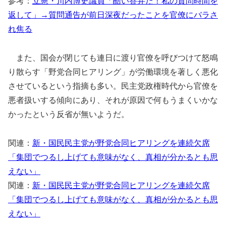
参考：
立憲・川内博史議員「酷い答弁だ！私の質問時間を
返して」→質問通告が前日深夜だったことを官僚にバラさ
れ焦る
また、国会が閉じても連日に渡り官僚を呼びつけて怒鳴
り散らす「野党合同ヒアリング」が労働環境を著しく悪化
させているという指摘も多い。民主党政権時代から官僚を
悪者扱いする傾向にあり、それが原因で何もうまくいかな
かったという反省が無いようだ。
関連：
新・国民民主党が野党合同ヒアリングを連続欠席
「集団でつるし上げても意味がなく、真相が分かるとも思
えない」
関連：
新・国民民主党が野党合同ヒアリングを連続欠席
「集団でつるし上げても意味がなく、真相が分かるとも思
えない」