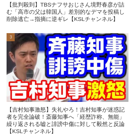
【批判殺到】TBSナフサおじさん境野春彦が詰
む「高市の父は韓国人」差別的なデマを投稿し
削除逃亡→指摘に逆ギレ【KSLチャンネル】
【吉村知事激怒】失礼やろ！吉村知事が迷惑記
者を完全論破！斎藤知事へ「経歴詐称、無能」
繰り返される嘘と誹謗中傷に対して毅然と反論
【KSLチャンネル】