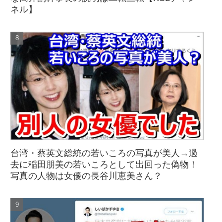
ネル】
台湾・蔡英文総統の若いころの写真が美人→過
去に稲田朋美の若いころとして出回った偽物！
写真の人物は女優の長谷川恵美さん？