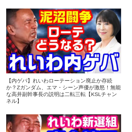
【内ゲバ】れいわローテーション廃止か存続
か？Zガンダム、エマ・シーン声優が激怒！無能
な高井副幹事長の説明は二転三転【KSLチャン
ネル】