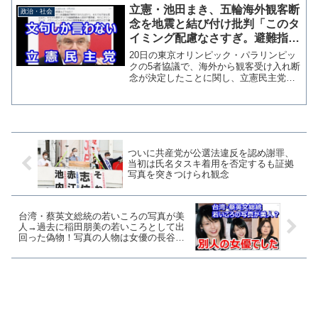
題発覚当初に「本人が言い過ぎたので撤
立憲・池田まき、五輪海外観客断
政治・社会
回だと言っているのでそ...
念を地震と結び付け批判「このタ
イミング配慮なさすぎ。避難指示
解除がされたばかり」
20日の東京オリンピック・パラリンピッ
クの5者協議で、海外から観客受け入れ断
念が決定したことに関し、立憲民主党の
池田まき衆院議員がツイッターで「この
タイミングの報道はどうなの？」と苦言
を呈す投稿を行っている。 池田氏は、
同日夕方に宮城県で発...
ついに共産党が公選法違反を認め謝罪、
当初は氏名タスキ着用を否定するも証拠
写真を突きつけられ観念
台湾・蔡英文総統の若いころの写真が美
人→過去に稲田朋美の若いころとして出
回った偽物！写真の人物は女優の長谷川
恵美さん？