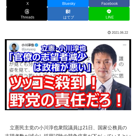
X
Bluesky
Facebook
Threads
はてブ
LINE
2021.06.22
立憲民主党の小川淳也衆院議員は21日、国家公務員の