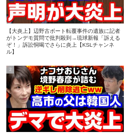
【大炎上】辺野古ボート転覆事件の遺族に記者
がトンデモ質問で批判殺到→琉球新報「訴える
ぞ！」訴訟恫喝でさらに炎上【KSLチャンネ
ル】