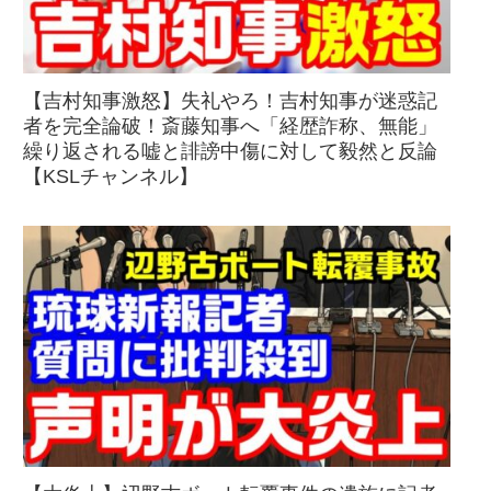
【吉村知事激怒】失礼やろ！吉村知事が迷惑記
者を完全論破！斎藤知事へ「経歴詐称、無能」
繰り返される嘘と誹謗中傷に対して毅然と反論
【KSLチャンネル】