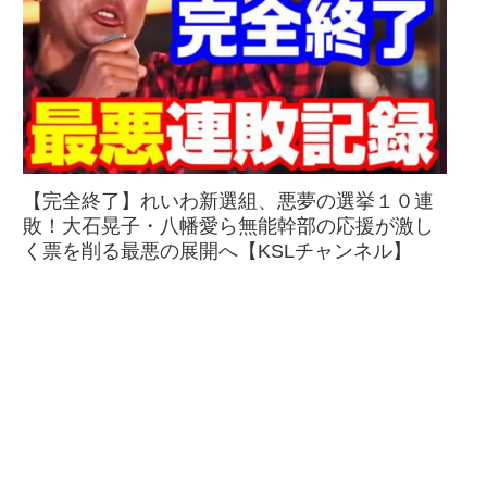
【完全終了】れいわ新選組、悪夢の選挙１０連
敗！大石晃子・八幡愛ら無能幹部の応援が激し
く票を削る最悪の展開へ【KSLチャンネル】