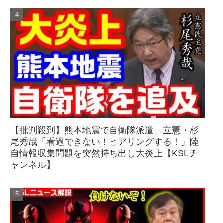
【批判殺到】熊本地震で自衛隊派遣→立憲・杉
尾秀哉「看過できない！ヒアリングする！」陸
自情報収集問題を突然持ち出し大炎上【KSLチ
ャンネル】