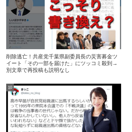
削除逃亡！共産党千葉県副委員長の災害募金ツ
イート「その一部を届けた」にツッコミ殺到→
別文章で再投稿も説明なし