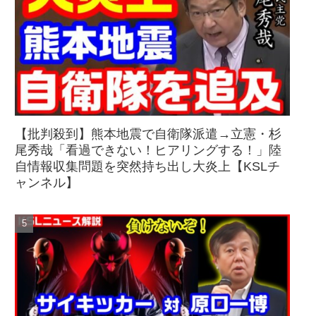
【批判殺到】熊本地震で自衛隊派遣→立憲・杉
尾秀哉「看過できない！ヒアリングする！」陸
自情報収集問題を突然持ち出し大炎上【KSLチ
ャンネル】