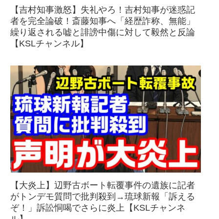
【吉村知事激怒】失礼やろ！吉村知事が迷惑記
者を完全論破！斎藤知事へ「経歴詐称、無能」
繰り返される嘘と誹謗中傷に対して毅然と反論
【KSLチャンネル】
【大炎上】辺野古ボート転覆事件の遺族に記者
がトンデモ質問で批判殺到→琉球新報「訴える
ぞ！」訴訟恫喝でさらに炎上【KSLチャンネ
ル】