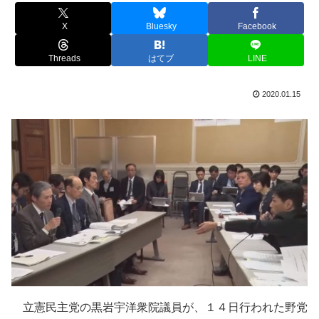
X
Bluesky
Facebook
Threads
はてブ
LINE
2020.01.15
立憲民主党の黒岩宇洋衆院議員が、１４日行われた野党