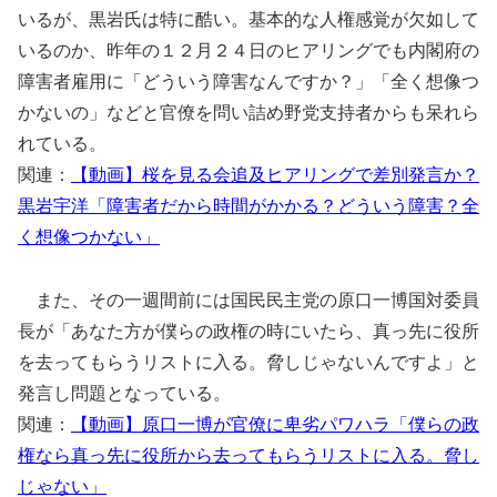
いるが、黒岩氏は特に酷い。基本的な人権感覚が欠如して
いるのか、昨年の１２月２４日のヒアリングでも内閣府の
障害者雇用に「どういう障害なんですか？」「全く想像つ
かないの」などと官僚を問い詰め野党支持者からも呆れら
れている。
関連：
【動画】桜を見る会追及ヒアリングで差別発言か？
黒岩宇洋「障害者だから時間がかかる？どういう障害？全
く想像つかない」
また、その一週間前には国民民主党の原口一博国対委員
長が「あなた方が僕らの政権の時にいたら、真っ先に役所
を去ってもらうリストに入る。脅しじゃないんですよ」と
発言し問題となっている。
関連：
【動画】原口一博が官僚に卑劣パワハラ「僕らの政
権なら真っ先に役所から去ってもらうリストに入る。脅し
じゃない」