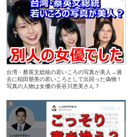
台湾・蔡英文総統の若いころの写真が美人→過
去に稲田朋美の若いころとして出回った偽物！
写真の人物は女優の長谷川恵美さん？