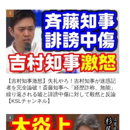
【吉村知事激怒】失礼やろ！吉村知事が迷惑記
者を完全論破！斎藤知事へ「経歴詐称、無能」
繰り返される嘘と誹謗中傷に対して毅然と反論
【KSLチャンネル】