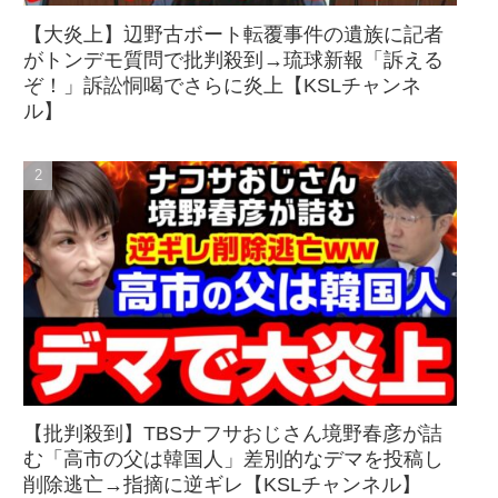
【大炎上】辺野古ボート転覆事件の遺族に記者
がトンデモ質問で批判殺到→琉球新報「訴える
ぞ！」訴訟恫喝でさらに炎上【KSLチャンネ
ル】
【批判殺到】TBSナフサおじさん境野春彦が詰
む「高市の父は韓国人」差別的なデマを投稿し
削除逃亡→指摘に逆ギレ【KSLチャンネル】