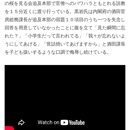
の桜を見る会追及本部で官僚へのパワハラともとれる説教
を１５分近くに渡り行っている。黒岩氏は内閣府の酒田官
房総務課長が追及本部の宿題１０項目のうち一つを失念し
回答を用意していなかったことに腹を立て「見た瞬間に忘
れた？」「小学生だって言われてる」「我々が忘れないよ
うにしてあげる」「世話焼いてあげますから」と酒田課長
を子ども扱いするような口調で侮辱し続けている。