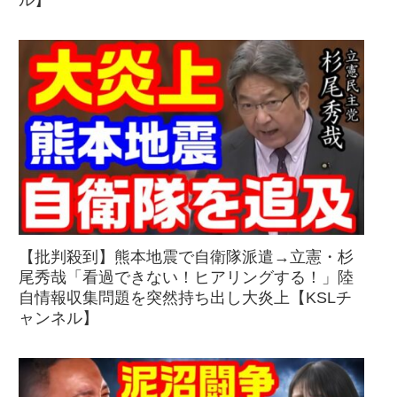
【批判殺到】熊本地震で自衛隊派遣→立憲・杉
尾秀哉「看過できない！ヒアリングする！」陸
自情報収集問題を突然持ち出し大炎上【KSLチ
ャンネル】