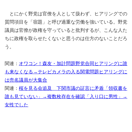
とにかく野党は官僚を人として扱わず、ヒアリングでの
質問項目を「宿題」と呼び過重な労働を強いている。野党
議員は官僚が政権を守っていると批判するが、こんな人た
ちに政権を取らせたくないと思うのは仕方のないことだろ
う。
関連：
オワコン！森友・加計問題野党合同ヒアリングに誰
も来なくなる→テレビカメラの入る関電問題ヒアリングに
は売名議員が大集合
関連：
桜を見る会追及 下関市議の証言に矛盾「領収書を
誰も見ていない」→複数枚存在を確認「入り口に男性」→
女性でした