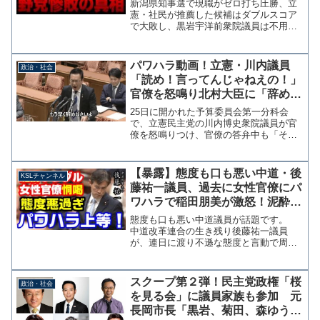
上！SNSの使い方に大きな差？
新潟県知事選で現職がゼロ打ち圧勝、立
【KSLチャンネル】
憲・社民が推薦した候補はダブルスコア
で大敗し、黒岩宇洋前衆院議員は不用意
な投稿で大炎上中です。 自治体首長選
で自民党推薦候補の苦戦や敗北が続く中
で、どうしてここまでの敗北となったの
パワハラ動画！立憲・川内議員
政治・社会
か、関係者のショックも大...
「読め！言ってんじゃねえの！」
官僚を怒鳴り北村大臣に「辞めま
すってここで言って」→主査に注
25日に開かれた予算委員会第一分科会
意を受ける
で、立憲民主党の川内博史衆院議員が官
僚を怒鳴りつけ、官僚の答弁中も「その
あとを読め！」などと大声で命令する一
幕があった。また、北村内閣府特命担当
大臣に対しては「早く辞めなさいよ」
【暴露】態度も口も悪い中道・後
KSLチャンネル
「辞めますって言ってくださ...
藤祐一議員、過去に女性官僚にパ
ワハラで稲田朋美が激怒！泥酔し
て警察出動！安倍総理にも説教
態度も口も悪い中道議員が話題です。
【KSLチャンネル】
中道改革連合の生き残り後藤祐一議員
が、連日に渡り不遜な態度と言動で周囲
を不快にさせています。この議員は昔か
らパワハラ体質で有名で、女性官僚を事
務所で何時間も恫喝したり、酒癖が悪く
スクープ第２弾！民主党政権「桜
政治・社会
議員会館に警察が出動する騒...
を見る会」に議員家族も参加 元
長岡市長「黒岩、菊田、森ゆうこ