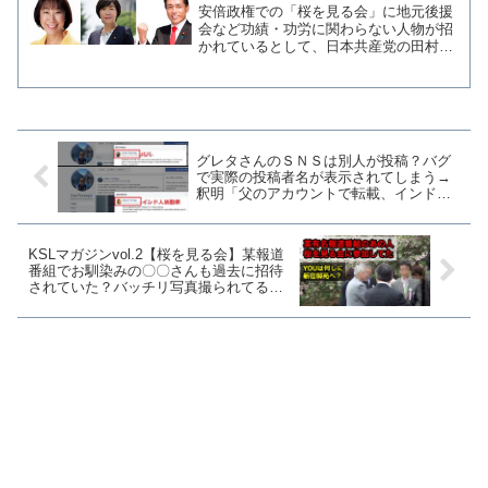
各議員とそのご家族にお会いし
安倍政権での「桜を見る会」に地元後援
た」
会など功績・功労に関わらない人物が招
かれているとして、日本共産党の田村智
子参院議員が８日の予算委員会で追及し
たことが話題となっている。 しかし民
主党政権の「桜を見る会」でも後援会や
県連関係者が招待されてい...
グレタさんのＳＮＳは別人が投稿？バグ
で実際の投稿者名が表示されてしまう→
釈明「父のアカウントで転載、インドの
活動家は共同管理者」
KSLマガジンvol.2【桜を見る会】某報道
番組でお馴染みの〇〇さんも過去に招待
されていた？バッチリ写真撮られてるん
ですけど・・・