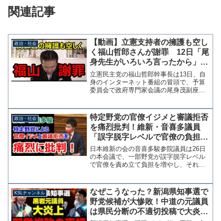
関連記事
【動画】立憲支持者の擁護も空し
政治・社会
く福山哲郎さんが謝罪 12日「尾
身先生がいろいろ言ったから」で
大炎上→13日「厳しい口調だっ
立憲民主党の福山哲郎幹事長は13日、自
た。お詫びする」
身のインターネット番組の冒頭で、予算
委員会で政府専門家会議の尾身茂副座長
に対する非礼を謝罪した。 福山氏は11
日の参議院予算委員会で、実際の国内感
染者数について尾身副座長に質問した際
特定野党の官僚イジメと審議拒否
政治・社会
に「短くして」「答え...
を痛烈批判！維新・音喜多議員
「誤字脱字レベルで官僚の負担を
増やし、審議拒否で停滞を目論ん
日本維新の会の音喜多駿参院議員は26日
だ」
の本会議で、一部野党が誤字脱字レベル
で官僚を責め立て負担を増やし、それを
もって審議拒否や停滞を目論んだと痛烈
に批判、国会の生産性を低下させる甚だ
不適切なものだと指摘した。喜ぶのは
なぜこうなった？新潟県知事選で
KSLチャンネル
３％、９７％に嫌われる ...
野党候補が大惨敗！中道の元議員
は県民分断の不適切投稿で大炎