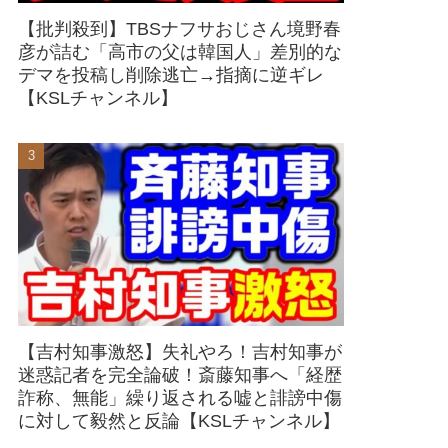
【批判殺到】TBSナフサおじさん境野春
彦が詰む「高市の父は韓国人」差別的な
デマを投稿し削除逃亡→指摘に逆ギレ
【KSLチャンネル】
【吉村知事激怒】失礼やろ！吉村知事が
迷惑記者を完全論破！斎藤知事へ「経歴
詐称、無能」繰り返される嘘と誹謗中傷
に対して毅然と反論【KSLチャンネル】