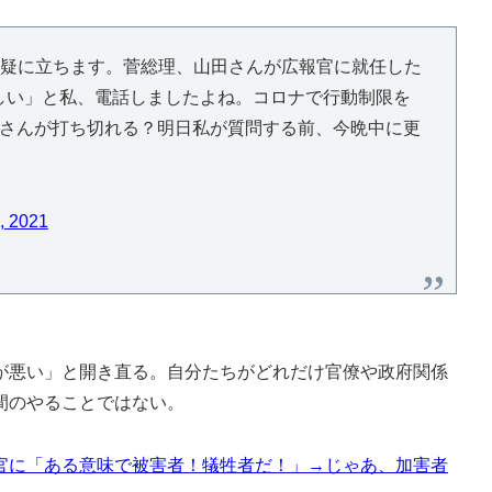
の質疑に立ちます。菅総理、山田さんが広報官に就任した
しい」と私、電話しましたよね。コロナで行動制限を
田さんが打ち切れる？明日私が質問する前、今晩中に更
, 2021
悪い」と開き直る。自分たちがどれだけ官僚や政府関係
間のやることではない。
官に「ある意味で被害者！犠牲者だ！」→じゃあ、加害者