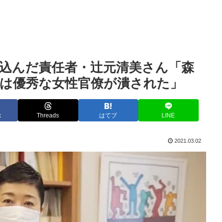
込んだ責任者・辻元清美さん「森
は優秀な女性官僚が潰された」
k
Threads
はてブ
LINE
2021.03.02