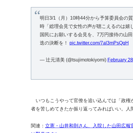
明日3/1（月）10時44分から予算委員会
時「総理会見で女性の声が聴こえるのは嬉
国民にお願いする会見を、7万円接待の山
迭の決断を！
pic.twitter.com/7al3mPsQqH
— 辻元清美 (@tsujimotokiyomi)
February 28
いつもこうやって官僚を追い込んでは「政権が
者を苦しめてきたか振り返ってみればいい。人
関連：
立憲・山井和則さん、入院した山田広報