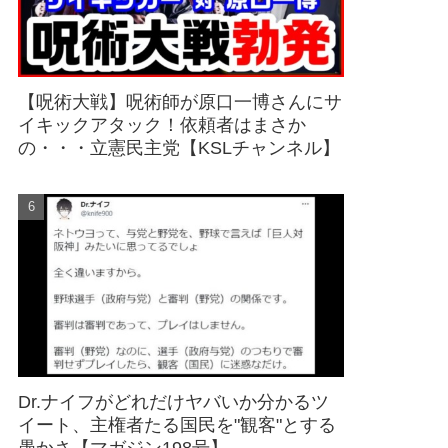
【呪術大戦】呪術師が原口一博さんにサ
イキックアタック！依頼者はまさか
の・・・立憲民主党【KSLチャンネル】
Dr.ナイフがどれだけヤバいか分かるツ
イート、主権者たる国民を"観客"とする