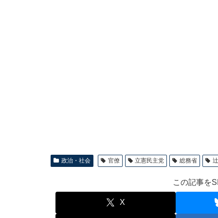
政治・社会
官僚
立憲民主党
総務省
この記事をS
X