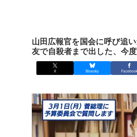
山田広報官を国会に呼び追い
友で自殺者まで出した、今度
X
Bluesky
Faceboo