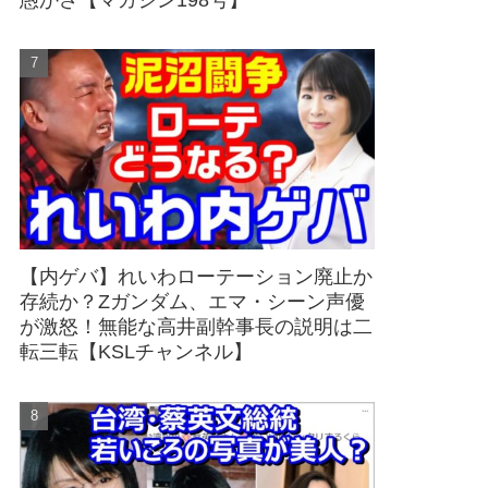
愚かさ【マガジン198号】
【内ゲバ】れいわローテーション廃止か
存続か？Zガンダム、エマ・シーン声優
が激怒！無能な高井副幹事長の説明は二
転三転【KSLチャンネル】