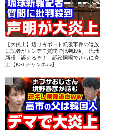
【大炎上】辺野古ボート転覆事件の遺族
に記者がトンデモ質問で批判殺到→琉球
新報「訴えるぞ！」訴訟恫喝でさらに炎
上【KSLチャンネル】