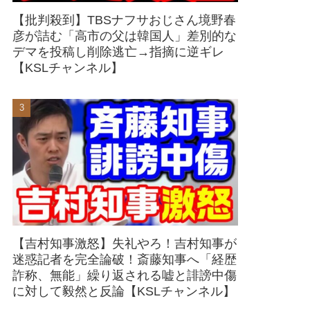
【批判殺到】TBSナフサおじさん境野春
彦が詰む「高市の父は韓国人」差別的な
デマを投稿し削除逃亡→指摘に逆ギレ
【KSLチャンネル】
【吉村知事激怒】失礼やろ！吉村知事が
迷惑記者を完全論破！斎藤知事へ「経歴
詐称、無能」繰り返される嘘と誹謗中傷
に対して毅然と反論【KSLチャンネル】