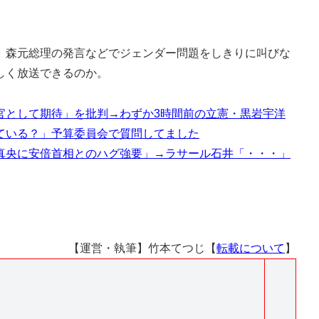
森元総理の発言などでジェンダー問題をしきりに叫びな
しく放送できるのか。
官として期待」を批判→わずか3時間前の立憲・黒岩宇洋
ている？」予算委員会で質問してました
真央に安倍首相とのハグ強要」→ラサール石井「・・・」
【運営・執筆】竹本てつじ【
転載について
】