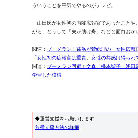
ういうことを平気でやるのがテレビ。
山田氏が女性初の内閣広報官であったことや、
がら、どうして「夫が助け舟」などと面白おか
関連：
ブーメラン！蓮舫が菅総理の「女性広報
「女性初の広報官は重責、女性の共感は得られ
関連：
ブーメラン回避！文春「橋本聖子、浅田
学習した模様
◆運営支援をお願いします
各種支援方法の詳細