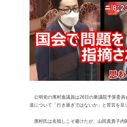
公明党の濱村進議員は26日の衆議院予算委員
道について「行き過ぎではないか」と苦言を呈
濱村氏は名指しこそ避けたが、山田真貴子内閣