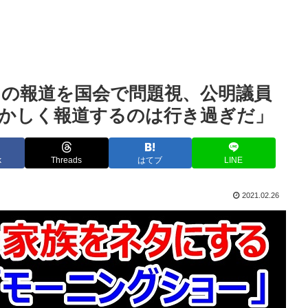
の報道を国会で問題視、公明議員
おかしく報道するのは行き過ぎだ」
k
Threads
はてブ
LINE
2021.02.26