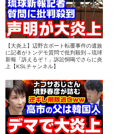
【大炎上】辺野古ボート転覆事件の遺族
に記者がトンデモ質問で批判殺到→琉球
新報「訴えるぞ！」訴訟恫喝でさらに炎
上【KSLチャンネル】