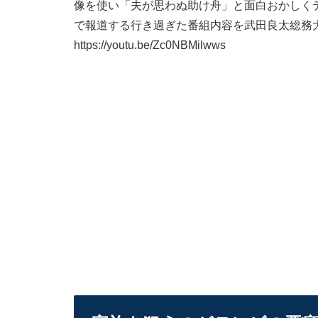
像を使い「夫が思わぬ助け舟」と面白おかしく
で報道する行き過ぎた番組内容を武田良太総務
https://youtu.be/Zc0NBMilwws