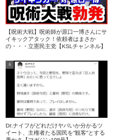
【呪術大戦】呪術師が原口一博さんにサ
イキックアタック！依頼者はまさか
の・・・立憲民主党【KSLチャンネル】
Dr.ナイフがどれだけヤバいか分かるツ
イート、主権者たる国民を"観客"とする