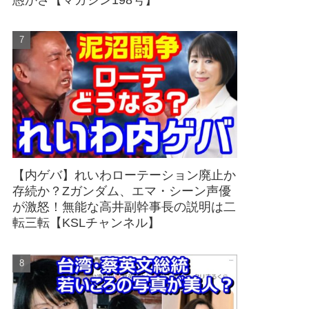
愚かさ【マガジン198号】
【内ゲバ】れいわローテーション廃止か
存続か？Zガンダム、エマ・シーン声優
が激怒！無能な高井副幹事長の説明は二
転三転【KSLチャンネル】