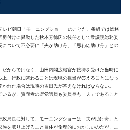
癖
テレビ朝日「モーニングショー」のことだ。番組では総務
官房付けに異動した秋本芳徳氏の後任として衆議院総務委
長について不必要に「夫が助け舟」「思わぬ助け舟」との
だからではなく、山田内閣広報官が接待を受けた当時に
ル上、行政に関わることは現職の担当が答えることになっ
聞かれた場合は現職の吉田氏が答えなければならない。
いるが、質問者の野党議員も委員長も「夫」であること
政局長に対して、モーニングショーは「夫が助け舟」と
家族を取り上げること自体が倫理的におかしいのだが、こ