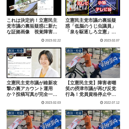
これは決定的！立憲民主
立憲民主党市議の裏垢疑
党市議の裏垢疑惑に新た
惑「低脳のうじ虫議員」
な証拠画像 視覚障害者
「泉を駆逐しろ立憲」女
差別だけでなく別アカウ
性区議に「化粧が下品」
2023.02.22
2023.02.07
ントで誹謗中傷を繰り返
北摂ママによる問題投稿
していた問題
まとめ
政治・社会
政治・社会
立憲民主党市議が維新攻
【立憲民主党】障害者嘲
撃の裏アカウント運用
笑の摂津市議が再び反党
か？投稿写真が完全一
行為！党員資格停止中に
致！過去には視覚障害者
また共産党候補を応援、
2023.02.03
2022.07.12
を差別する投稿などトラ
府連はすでに把握して対
ブル多数
応を協議中
政治・社会
政治・社会