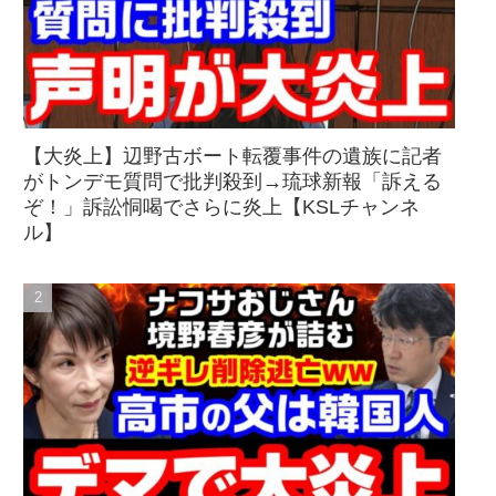
【大炎上】辺野古ボート転覆事件の遺族に記者
がトンデモ質問で批判殺到→琉球新報「訴える
ぞ！」訴訟恫喝でさらに炎上【KSLチャンネ
ル】