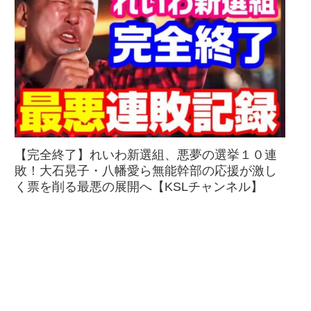
【完全終了】れいわ新選組、悪夢の選挙１０連
敗！大石晃子・八幡愛ら無能幹部の応援が激し
く票を削る最悪の展開へ【KSLチャンネル】