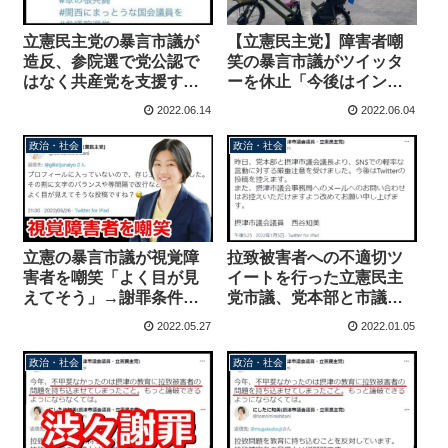
立憲民主党の暴言市議が
【立憲民主党】障害者嘲
造反、参院選で党公認で
笑の暴言市議がツイッタ
はなく共産党を支援する
ーを休止「今後はインス
投稿「大阪はたつみさん
タとFacebookで活動報
2022.06.14
2022.06.04
一択、大阪の立憲が弱す
告」謝罪もなく党は問題
ぎる」
を放置か？
政治・社会
政治・社会
立憲の暴言市議が視覚障
拉致被害者への不適切ツ
害者を嘲笑「よく目が見
イートを行った立憲民主
えてそう」→謝罪条件
党市議、党本部と市議会
「障害者である証明を送
議長から厳重注意→謝罪
2022.05.27
2022.01.05
れ」「ご自宅までお伺い
も削除もせずツイッター
し確認する」
自粛宣言
政治・社会
政治・社会