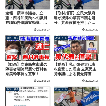
速報！摂津市議会、立
【取材拒否】立民大阪府
憲・西谷知美氏への議員
連が摂津の暴言市議を処
辞職勧告決議案動議、日
分、共産候補を推した反
程追加されず否決 視覚
党行為→視覚障害者嘲笑
2022.06.27
2022.06.20
障害者への嘲笑と自宅訪
問題はスルー、都合の悪
問示唆した問題
いメディアからは嘘をつ
政治・社会
政治・社会
いて逃げる府連
【動画】立憲民主市議の
【動画】私が泉健太代表
障害者嘲笑問題で西村智
を直撃した理由 立憲民主
奈美幹事長を直撃！
党市議による視覚障害者
→「ごめんなさいちょっ
嘲笑問題を府連マターで
2022.06.19
2022.06.17
と」とだけ言い残しスタ
終わらせてはならない
コラサッサと逃亡
政治・社会
政治・社会