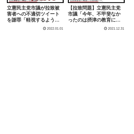
立憲民主党市議が拉致被
【拉致問題】立憲民主党
害者への不適切ツイート
市議「今年、不甲斐なか
を謝罪「軽視するような
ったのは摂津の教育に拉
誤解を与えた」拉致啓発
致被害者の問題を持ち込
2022.01.01
2021.12.31
活動に「ヘイトが蔓延
ませてしまったこと」
る」と反論