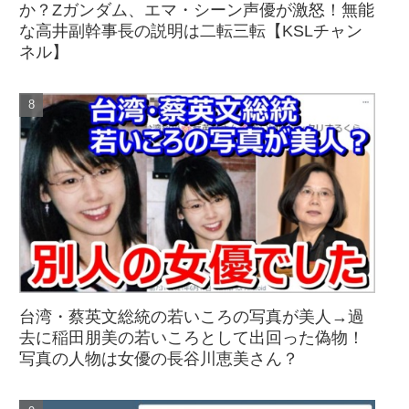
か？Zガンダム、エマ・シーン声優が激怒！無能
な高井副幹事長の説明は二転三転【KSLチャン
ネル】
台湾・蔡英文総統の若いころの写真が美人→過
去に稲田朋美の若いころとして出回った偽物！
写真の人物は女優の長谷川恵美さん？