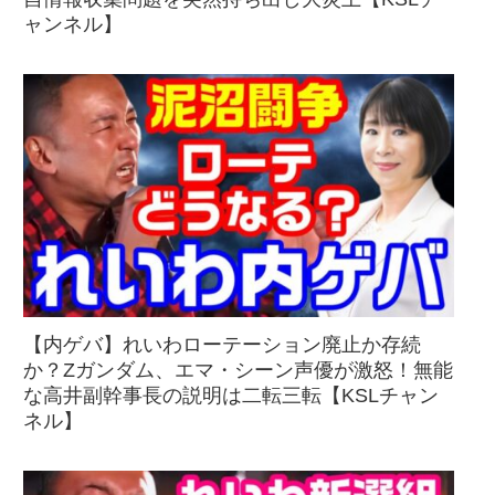
ャンネル】
【内ゲバ】れいわローテーション廃止か存続
か？Zガンダム、エマ・シーン声優が激怒！無能
な高井副幹事長の説明は二転三転【KSLチャン
ネル】