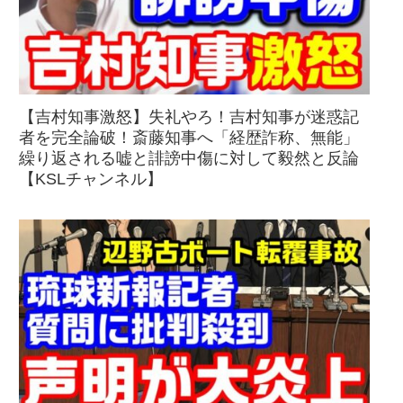
【吉村知事激怒】失礼やろ！吉村知事が迷惑記
者を完全論破！斎藤知事へ「経歴詐称、無能」
繰り返される嘘と誹謗中傷に対して毅然と反論
【KSLチャンネル】