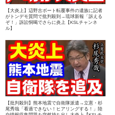
【大炎上】辺野古ボート転覆事件の遺族に記者
がトンデモ質問で批判殺到→琉球新報「訴える
ぞ！」訴訟恫喝でさらに炎上【KSLチャンネ
ル】
【批判殺到】熊本地震で自衛隊派遣→立憲・杉
尾秀哉「看過できない！ヒアリングする！」陸
自情報収集問題を突然持ち出し大炎上【KSLチ