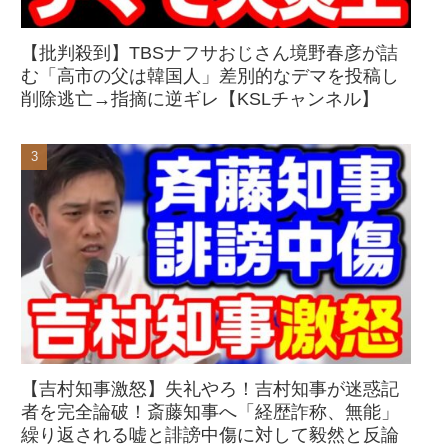
【批判殺到】TBSナフサおじさん境野春彦が詰
む「高市の父は韓国人」差別的なデマを投稿し
削除逃亡→指摘に逆ギレ【KSLチャンネル】
【吉村知事激怒】失礼やろ！吉村知事が迷惑記
者を完全論破！斎藤知事へ「経歴詐称、無能」
繰り返される嘘と誹謗中傷に対して毅然と反論