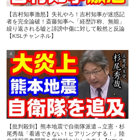
【吉村知事激怒】失礼やろ！吉村知事が迷惑記
者を完全論破！斎藤知事へ「経歴詐称、無能」
繰り返される嘘と誹謗中傷に対して毅然と反論
【KSLチャンネル】
【批判殺到】熊本地震で自衛隊派遣→立憲・杉
尾秀哉「看過できない！ヒアリングする！」陸