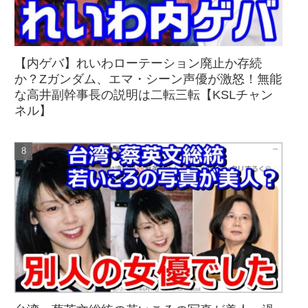
【内ゲバ】れいわローテーション廃止か存続
か？Zガンダム、エマ・シーン声優が激怒！無能
な高井副幹事長の説明は二転三転【KSLチャン
ネル】