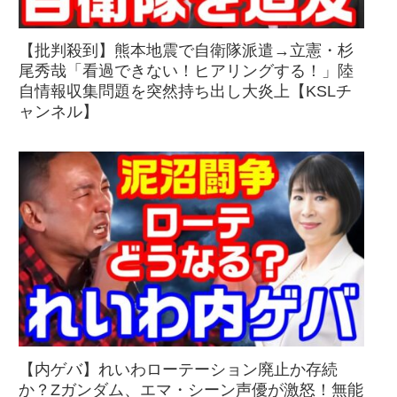
【批判殺到】熊本地震で自衛隊派遣→立憲・杉
尾秀哉「看過できない！ヒアリングする！」陸
自情報収集問題を突然持ち出し大炎上【KSLチ
ャンネル】
【内ゲバ】れいわローテーション廃止か存続
か？Zガンダム、エマ・シーン声優が激怒！無能