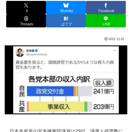
X
Bluesky
Facebook
Threads
はてブ
LINE
2021.12.01
日本共産党の宮本徹衆院議員は29日、議席と得票数に