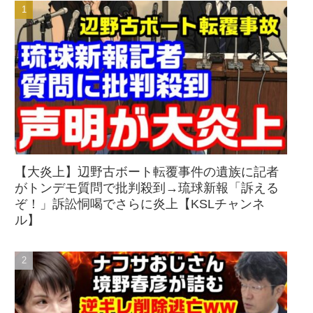
【大炎上】辺野古ボート転覆事件の遺族に記者
がトンデモ質問で批判殺到→琉球新報「訴える
ぞ！」訴訟恫喝でさらに炎上【KSLチャンネ
ル】