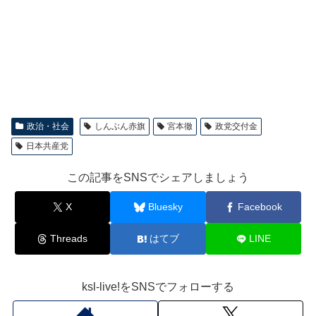
政治・社会
しんぶん赤旗
宮本徹
政党交付金
日本共産党
この記事をSNSでシェアしましょう
X
Bluesky
Facebook
Threads
はてブ
LINE
ksl-live!をSNSでフォローする