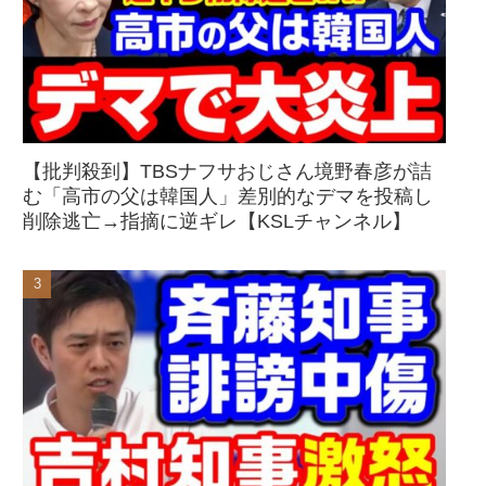
【批判殺到】TBSナフサおじさん境野春彦が詰
む「高市の父は韓国人」差別的なデマを投稿し
削除逃亡→指摘に逆ギレ【KSLチャンネル】