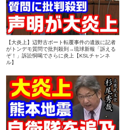
【大炎上】辺野古ボート転覆事件の遺族に記者
がトンデモ質問で批判殺到→琉球新報「訴える
ぞ！」訴訟恫喝でさらに炎上【KSLチャンネ
ル】