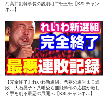
な高井副幹事長の説明は二転三転【KSLチャン
ネル】
【完全終了】れいわ新選組、悪夢の選挙１０連
敗！大石晃子・八幡愛ら無能幹部の応援が激し
く票を削る最悪の展開へ【KSLチャンネル】