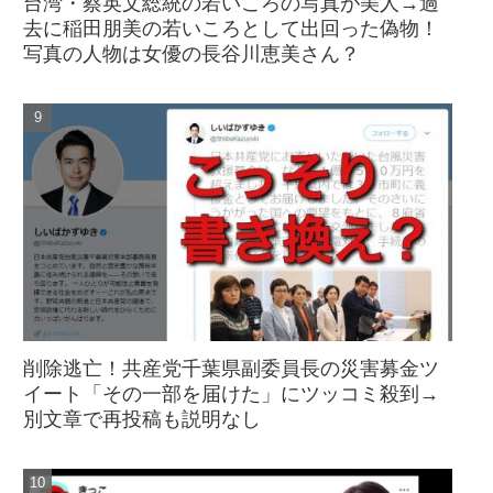
台湾・蔡英文総統の若いころの写真が美人→過
去に稲田朋美の若いころとして出回った偽物！
写真の人物は女優の長谷川恵美さん？
削除逃亡！共産党千葉県副委員長の災害募金ツ
イート「その一部を届けた」にツッコミ殺到→
別文章で再投稿も説明なし