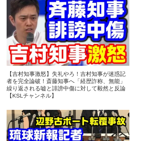
【吉村知事激怒】失礼やろ！吉村知事が迷惑記
者を完全論破！斎藤知事へ「経歴詐称、無能」
繰り返される嘘と誹謗中傷に対して毅然と反論
【KSLチャンネル】