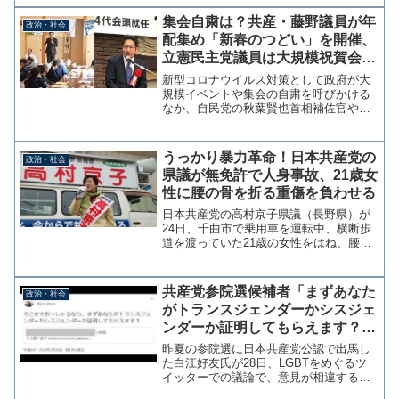
集会自粛は？共産・藤野議員が年
政治・社会
配集め「新春のつどい」を開催、
立憲民主党議員は大規模祝賀会に
参加するダブスタ
新型コロナウイルス対策として政府が大
規模イベントや集会の自粛を呼びかける
なか、自民党の秋葉賢也首相補佐官や杉
田水脈議員が立食パーティーを開催して
いたことに批判が集まっている。政府の
専門家会議では「お互いが腕を伸ばせば
うっかり暴力革命！日本共産党の
政治・社会
届く対面の距離で、一定の...
県議が無免許で人身事故、21歳女
性に腰の骨を折る重傷を負わせる
日本共産党の高村京子県議（長野県）が
24日、千曲市で乗用車を運転中、横断歩
道を渡っていた21歳の女性をはね、腰の
骨を折る重傷を負わせていたことが分か
った。参考：長野県議会 高村京子議員が
辞職の意向 “無免許で人身事故”｜NHK 長
共産党参院選候補者「まずあなた
政治・社会
野県のニュ...
がトランスジェンダーかシスジェ
ンダーか証明してもらえます？」
一般人に性自認の公表を求める投
昨夏の参院選に日本共産党公認で出馬し
稿
た白江好友氏が28日、LGBTをめぐるツ
イッターでの議論で、意見が相違する一
般アカウントに対して性自認を証明する