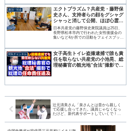
よう求めていたことがわかった。そこま
でおっしゃるなら、まずあなたがトラン
エクトプラズム？共産党・藤野保
政治・社会
スジェンダーかシスジ...
史さん、支持者らの顔をグシャグ
シャっと消して公開、ほぼ心霊写
真に
日本共産党の藤野保史衆院議員は25日、
長野県松本市内で行われた女性後援会の
集いなど4か所での活動をフェイスブック
で報告した。その際に藤野議員は支持者
らの顔を蛍光マーカーで乱雑に加工して
いる。他に何か良い方法は無かったの
女子高生トイレ盗撮逮捕で誰も責
KSLチャンネル
か？藤野やすふみさんの...
任を取らない共産党の小池晃、総
理秘書官の観光地”合法”撮影で岸
田総理の任命責任追及へ
辻元清美さん「泉さんとは昔から親しく
て応援し合ってきた。議員じゃなくなっ
たけど、新代表サポートしていくで！」
→西村智奈美さんに投票していた
中国外務省が安倍晋三元首相にイキリ散