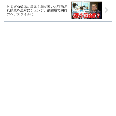
ＮＥＷ石破茂が爆誕！顔が怖いと指摘さ
れ眼鏡を黒縁にチェンジ、散髪屋で納得
のヘアスタイルに