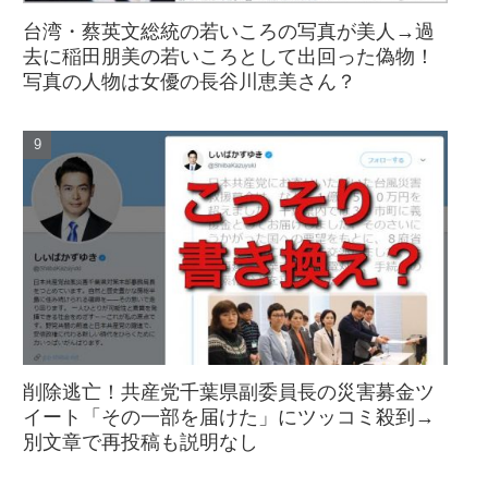
台湾・蔡英文総統の若いころの写真が美人→過
去に稲田朋美の若いころとして出回った偽物！
写真の人物は女優の長谷川恵美さん？
削除逃亡！共産党千葉県副委員長の災害募金ツ
イート「その一部を届けた」にツッコミ殺到→
別文章で再投稿も説明なし