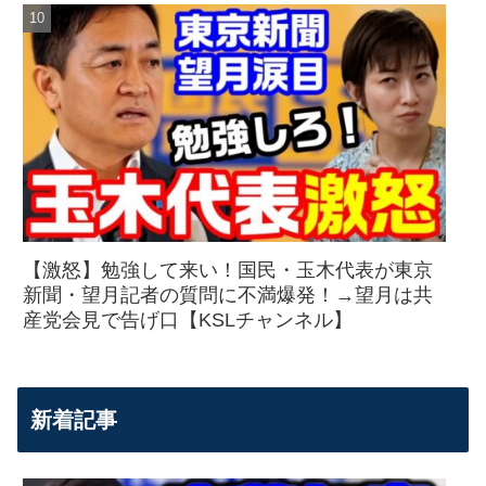
【激怒】勉強して来い！国民・玉木代表が東京
新聞・望月記者の質問に不満爆発！→望月は共
産党会見で告げ口【KSLチャンネル】
新着記事