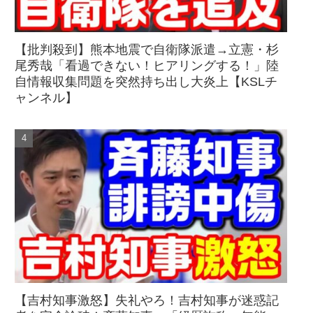
【批判殺到】熊本地震で自衛隊派遣→立憲・杉
尾秀哉「看過できない！ヒアリングする！」陸
自情報収集問題を突然持ち出し大炎上【KSLチ
ャンネル】
【吉村知事激怒】失礼やろ！吉村知事が迷惑記