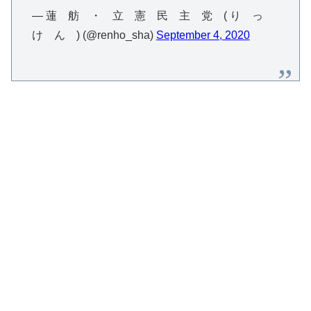
— 蓮 舫 ・ 立 憲 民 主 党 ( り っ
け ん ) (@renho_sha)
September 4, 2020