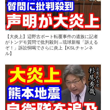
【大炎上】辺野古ボート転覆事件の遺族に記者
がトンデモ質問で批判殺到→琉球新報「訴える
ぞ！」訴訟恫喝でさらに炎上【KSLチャンネ
ル】