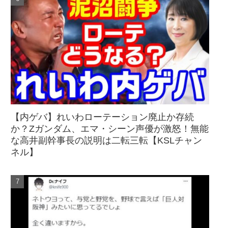
【内ゲバ】れいわローテーション廃止か存続
か？Zガンダム、エマ・シーン声優が激怒！無能
な高井副幹事長の説明は二転三転【KSLチャン
ネル】