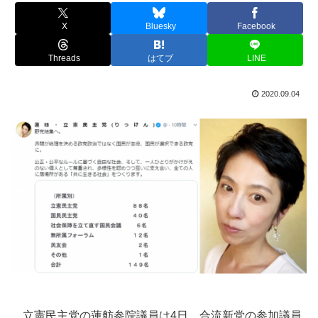
X
Bluesky
Facebook
Threads
はてブ
LINE
2020.09.04
立憲民主党の蓮舫参院議員は4日、合流新党の参加議員