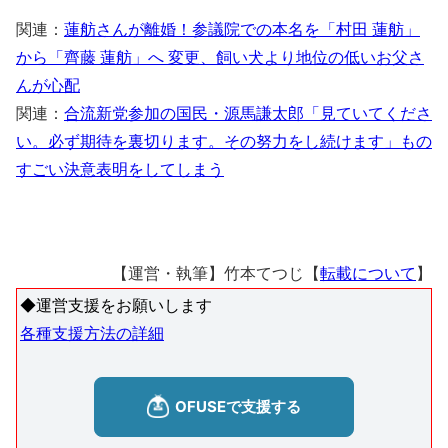
関連：
蓮舫さんが離婚！参議院での本名を「村田 蓮舫」
から「齊藤 蓮舫」へ 変更、飼い犬より地位の低いお父さ
んが心配
関連：
合流新党参加の国民・源馬謙太郎「見ていてくださ
い。必ず期待を裏切ります。その努力をし続けます」もの
すごい決意表明をしてしまう
【運営・執筆】竹本てつじ【
転載について
】
◆運営支援をお願いします
各種支援方法の詳細