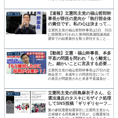
ートを引用し「こんな良い政治家をなぜ
選挙で落とすのか。敢えて言う。有権者
がアホなんや。」と、大阪10区の選挙区
【速報】立憲民主党の福山哲郎幹
政治・社会
民を批判する投稿を行っ...
事長が辞任の意向か「執行部全体
の責任です。私の心は決まってい
ます」
立憲民主党の福山哲郎幹事長は1日、31日
に投開票が行われた第49回衆議院議員総
選挙での結果責任を取り辞任することを
示唆するツイッター投稿を行った。昨日
の総選挙で、立憲ならびに候補者にご支
援を賜った皆様に心から感謝申し上げま
【動画】立憲・福山幹事長、本多
政治・社会
す。96議席の獲得...
平直の問題を問われ「もう離党し
た。細かいことに言及する必要あ
る？説明が必要でしょうか？」
立憲民主党の福山哲郎幹事長は27日の定
例会見で、未成年との同意性交について
の発言が問題視された本多平直議員が離
党届を出した経緯を説明した。 冒頭で
福山幹事長はお詫びをして頭を下げた
が、本多氏が6月7日に厳重注意された
立憲民主党の田島麻衣子さん、公
政治・社会
際、本多氏は記者会見での...
選法違反のタスキにモザイク処理
してSNS投稿「ギリギリセーフ」
とでも？
夏の参院選愛知選挙区に立憲民主党から
立候補する田島麻衣子氏が、公職選挙法