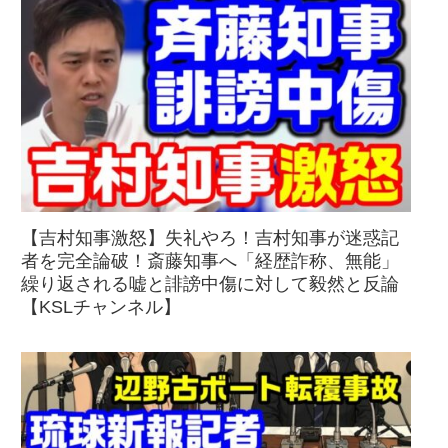
【吉村知事激怒】失礼やろ！吉村知事が迷惑記
者を完全論破！斎藤知事へ「経歴詐称、無能」
繰り返される嘘と誹謗中傷に対して毅然と反論
【KSLチャンネル】