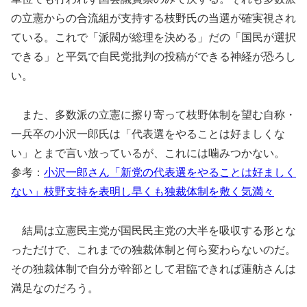
の立憲からの合流組が支持する枝野氏の当選が確実視され
ている。これで「派閥が総理を決める」だの「国民が選択
できる」と平気で自民党批判の投稿ができる神経が恐ろし
い。
また、多数派の立憲に擦り寄って枝野体制を望む自称・
一兵卒の小沢一郎氏は「代表選をやることは好ましくな
い」とまで言い放っているが、これには噛みつかない。
参考：
小沢一郎さん「新党の代表選をやることは好ましく
ない」枝野支持を表明し早くも独裁体制を敷く気満々
結局は立憲民主党が国民民主党の大半を吸収する形とな
っただけで、これまでの独裁体制と何ら変わらないのだ。
その独裁体制で自分が幹部として君臨できれば蓮舫さんは
満足なのだろう。