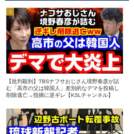
【批判殺到】TBSナフサおじさん境野春彦が詰
む「高市の父は韓国人」差別的なデマを投稿し
削除逃亡→指摘に逆ギレ【KSLチャンネル】