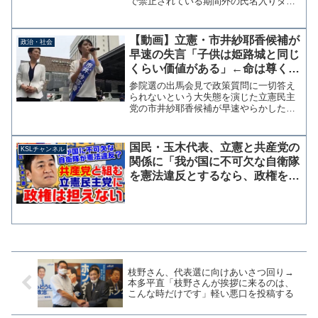
で禁止されている期間外の氏名入りタス
キにモザイク処理をしてSNSに投稿して
いる。 これでギリギリセーフとで
も？ 既に特定選挙への出馬を公表した
【動画】立憲・市井紗耶香候補が
政治・社会
予定候補が、街頭で氏名入り...
早速の失言「子供は姫路城と同じ
くらい価値がある」←命は尊く平
等、価値をはかるな
参院選の出馬会見で政策質問に一切答え
られないという大失態を演じた立憲民主
党の市井紗耶香候補が早速やらかした。5
日にJR姫路駅北口で行われた同党の安田
真理候補（兵庫選挙区）との街宣で、蓮
舫副代表が見守る中「子供は日本の宝で
国民・玉木代表、立憲と共産党の
KSLチャンネル
す。ここ姫路城とおな...
関係に「我が国に不可欠な自衛隊
を憲法違反とするなら、政権を担
えないし担うべきでない」【KSL
チャンネル】
枝野さん、代表選に向けあいさつ回り→
本多平直「枝野さんが挨拶に来るのは、
こんな時だけです」軽い悪口を投稿する