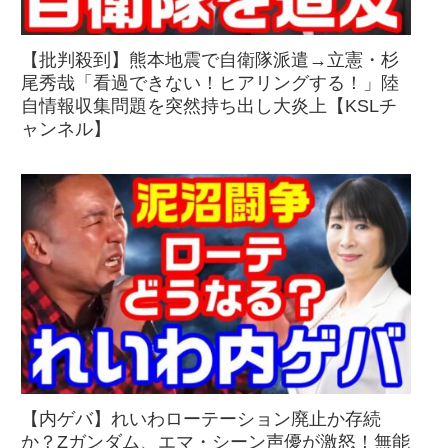
【批判殺到】熊本地震で自衛隊派遣→立憲・杉
尾秀哉「看過できない！ヒアリングする！」陸
自情報収集問題を突然持ち出し大炎上【KSLチ
ャンネル】
【内ゲバ】れいわローテーション廃止か存続
か？Zガンダム、エマ・シーン声優が激怒！無能