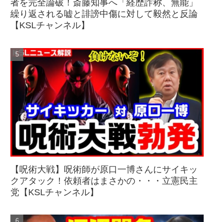
者を完全論破！斎藤知事へ「経歴詐称、無能」
繰り返される嘘と誹謗中傷に対して毅然と反論
【KSLチャンネル】
【呪術大戦】呪術師が原口一博さんにサイキッ
クアタック！依頼者はまさかの・・・立憲民主
党【KSLチャンネル】