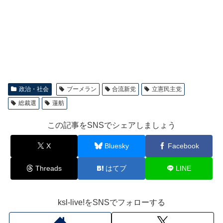
政治・社会
ブーメラン
合流新党
立憲民主党
総裁選
蓮舫
この記事をSNSでシェアしましょう
X
Bluesky
Facebook
Threads
はてブ
LINE
ksl-live!をSNSでフォローする