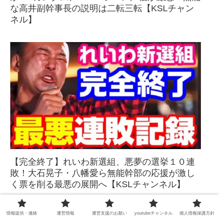
な高井副幹事長の説明は二転三転【KSLチャン
ネル】
【完全終了】れいわ新選組、悪夢の選挙１０連
敗！大石晃子・八幡愛ら無能幹部の応援が激し
く票を削る最悪の展開へ【KSLチャンネル】
情報提供・連絡
運営情報
運営支援のお願い
youtubeチャンネル
個人情報保護方針