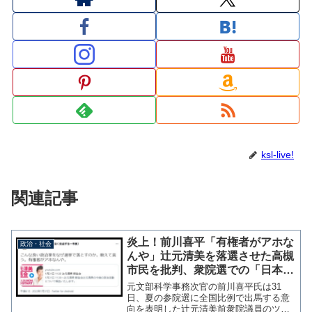
ksl-live!
関連記事
炎上！前川喜平「有権者がアホな
政治・社会
んや」辻元清美を落選させた高槻
市民を批判、衆院選での「日本の
有権者は愚か」発言の反省なし
元文部科学事務次官の前川喜平氏は31
日、夏の参院選に全国比例で出馬する意
向を表明した辻元清美前衆院議員のツイ