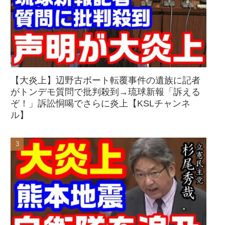
【大炎上】辺野古ボート転覆事件の遺族に記者
がトンデモ質問で批判殺到→琉球新報「訴える
ぞ！」訴訟恫喝でさらに炎上【KSLチャンネ
ル】