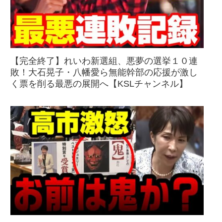
【完全終了】れいわ新選組、悪夢の選挙１０連
敗！大石晃子・八幡愛ら無能幹部の応援が激し
く票を削る最悪の展開へ【KSLチャンネル】