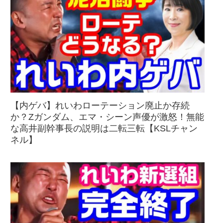
【内ゲバ】れいわローテーション廃止か存続
か？Zガンダム、エマ・シーン声優が激怒！無能
な高井副幹事長の説明は二転三転【KSLチャン
ネル】