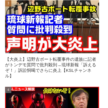
【大炎上】辺野古ボート転覆事件の遺族に記者
がトンデモ質問で批判殺到→琉球新報「訴える
ぞ！」訴訟恫喝でさらに炎上【KSLチャンネ
ル】