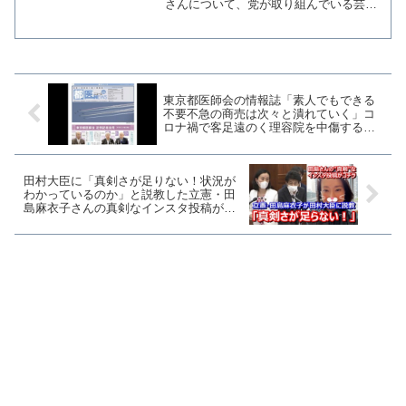
さんについて、党が取り組んでいる芸能
従事者の契約関係等の適正化に絡めて
「過労自死」と断定するツイッター投稿
を行っていたことがわかった。三浦さん
の自死の要因について...
東京都医師会の情報誌「素人でもできる
不要不急の商売は次々と潰れていく」コ
ロナ禍で客足遠のく理容院を中傷するコ
ラム掲載
田村大臣に「真剣さが足りない！状況が
わかっているのか」と説教した立憲・田
島麻衣子さんの真剣なインスタ投稿がコ
チラ