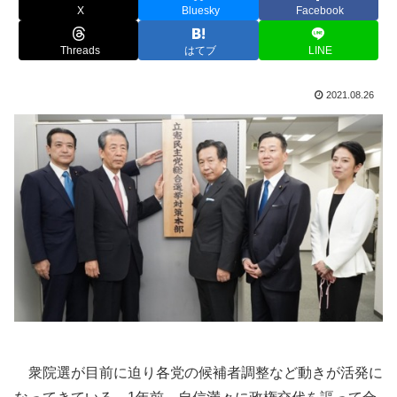
X
Bluesky
Facebook
Threads
はてブ
LINE
2021.08.26
衆院選が目前に迫り各党の候補者調整など動きが活発に