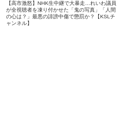
【高市激怒】NHK生中継で大暴走…れいわ議員
が全視聴者を凍り付かせた「鬼の写真」「人間
の心は？」最悪の誹謗中傷で懲罰か？【KSLチ
ャンネル】