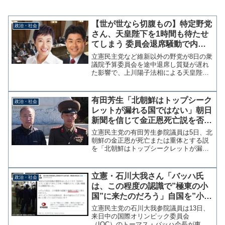
【世が世なら切腹もの】特定野党
政治・社会
さん、天皇陛下を1時間も待たせ
てしまう 委員会退席騒動で内奏
遅れる
立憲民主党など維新以外の野党が8日の衆
議院予算委員会を途中退席し質疑が遅れ
た影響で、上川陽子法相による天皇陛下
への内奏が1時間遅れていたことがわかっ
た。 世が世なら切腹ものであります。
野党の途中退席で陛下の内奏遅れる - 産
有田芳生「北朝鮮はトップシーク
政治・社会
経ニュース 宮内...
レットが漏れる国ではない」朝日
新聞を信じて金正恩死亡説を否定
する投稿
立憲民主党の有田芳生参院議員は5日、北
朝鮮の金正恩が死亡または重体とする説
を「北朝鮮はトップシークレットが漏れ
る国ではなく、完全な間違いです。」と
真っ向から否定した。 金正恩死亡説が
根拠に乏しいのは確かだが、北朝鮮の情
立憲・石川大我さん「バッハ氏
政治・社会
報管理をここまで高く評...
は、この程度の認識で”極東の小
国”に来たのだろう」自国を”小
国”と呼ぶ国会議員って？
立憲民主党の石川大我参院議員は13日、
来日中の国際オリンピック委員会
（IOC）のトーマス・バッハ会長が東京