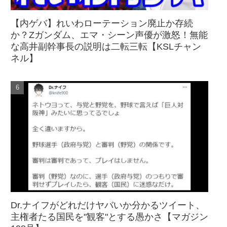
【内ゲバ】れいわローテーション廃止か存続
か？Zガンダム、エマ・シーン声優が激怒！無能
な高井副幹事長の説明は二転三転【KSLチャン
ネル】
Dr.ナイフがどれだけヤバいか分かるツイート、
主権者たる国民を"観客"とする愚かさ【マガジン