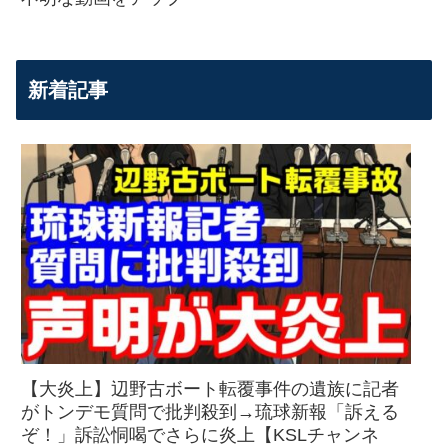
新着記事
【大炎上】辺野古ボート転覆事件の遺族に記者
がトンデモ質問で批判殺到→琉球新報「訴える
ぞ！」訴訟恫喝でさらに炎上【KSLチャンネ