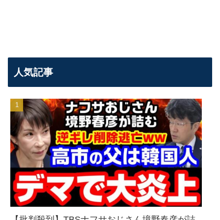
人気記事
【批判殺到】TBSナフサおじさん境野春彦が詰