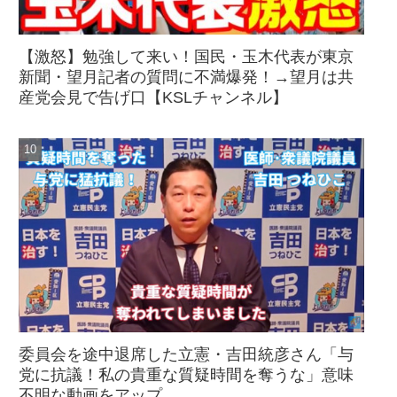
【激怒】勉強して来い！国民・玉木代表が東京
新聞・望月記者の質問に不満爆発！→望月は共
産党会見で告げ口【KSLチャンネル】
委員会を途中退席した立憲・吉田統彦さん「与
党に抗議！私の貴重な質疑時間を奪うな」意味
不明な動画をアップ