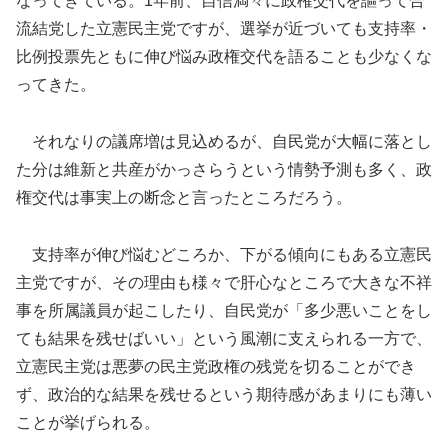
なってきている。1年前、自信満々に政権交代を謳って合
流結党した立憲民主党ですが、選挙が近づいても支持率・
比例投票先ともに伸び悩み政権交代を語ることも少なくな
ってきた。
それなりの議席増は見込めるが、自民党が大幅に落とし
た分は維新と共産がかっさらうという情勢予測も多く、政
権交代は事実上の断念と言ったところだろう。
支持率が伸び悩むどころか、下がる傾向にもある立憲民
主党ですが、その理由も様々で肝心なところで大きな不祥
事を所属議員が起こしたり、自民党が「多少悪いことをし
ても結果を残せばいい」という風潮に支えられる一方で、
立憲民主党は悪夢の民主党政権の残党を切ることができ
ず、政治的な結果を残せるという期待感があまりにも薄い
ことが挙げられる。