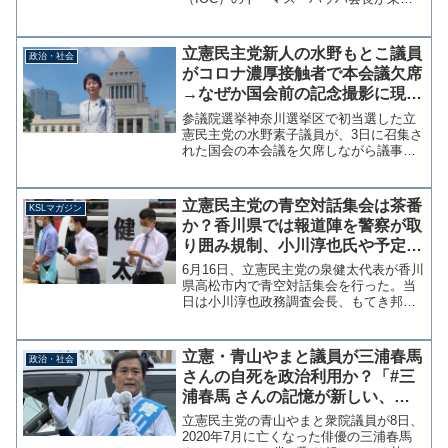
五輪・パラリンピック組織委員会の橋本
聖子会長と会談した際に、日本人を「チ
ャイニーズピープル」と言い間違え慌て
立憲民主党新人の水野もとこ議員
政治・社会
て訂正したことについて「バ...
がコロナ濃厚接触者で本会議欠席
→なぜか国会前の記念撮影に現れ
取材を受ける
参議院選挙神奈川選挙区で初当選した立
憲民主党の水野素子議員が、3日に召集さ
れた国会の本会議を欠席しながら議事堂
前での記念撮影に現れ地元メディアの取
材を受けていたことが分かった。 水野
氏は先月31日に家族が新型コロナ陽性と
立憲民主党の青空対話集会は茶番
KSLマガジン
なっていたが、8月1...
か？香川県では報道陣を警察が取
り囲み規制、小川淳也氏や予定候
補への取材も不可【マガジン175
6月16日、立憲民主党の泉健太代表が香川
号】
県高松市内で青空対話集会を行った。当
日は小川淳也政務調査会長、もてき邦夫
候補予定者もマイクを握り市民との対話
に臨んだ。 筆者の目的は、立憲民主党
所属の摂津市議が視覚障害者を嘲笑した
立憲・青山やまと議員が三浦春馬
政治・社会
問題を直撃するための...
さんの自死を政治利用か？「#三
浦春馬 さんの記憶が新しい、芸
能従事者過労自死問題。立憲は取
立憲民主党の青山やまと衆院議員が8日、
り組んでます」批判受け削除
2020年7月に亡くなった俳優の三浦春馬