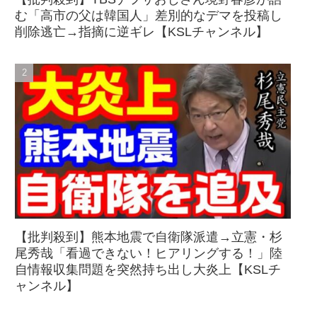
む「高市の父は韓国人」差別的なデマを投稿し
削除逃亡→指摘に逆ギレ【KSLチャンネル】
【批判殺到】熊本地震で自衛隊派遣→立憲・杉
尾秀哉「看過できない！ヒアリングする！」陸
自情報収集問題を突然持ち出し大炎上【KSLチ
ャンネル】