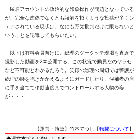
匿名アカウントの政治的な印象操作が問題となっている
が、完全な虚偽でなくとも誤解を招くような投稿が多くシ
ェアされている現状は、なにも野党批判だけに限らないと
いうことを認識してもらいたい。
以下は有料会員向けに、総理のグータッチ現場を直近で
撮影した動画を2本公開する。この状況で動員だのヤラセ
など不可能とわかるだろう。笑顔の総理の周辺では警護が
総理の腰を抱きかかえるようにガードしたり、候補者の肩
に手を当てて移動速度までコントロールする人物の姿
が・・・
【運営・執筆】竹本てつじ【
転載について
】
◆運営支援をお願いします