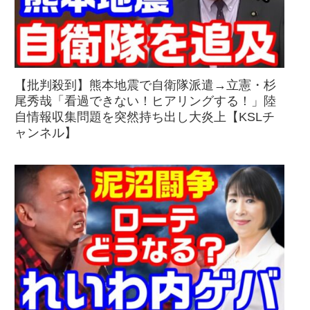
【批判殺到】熊本地震で自衛隊派遣→立憲・杉
尾秀哉「看過できない！ヒアリングする！」陸
自情報収集問題を突然持ち出し大炎上【KSLチ
ャンネル】