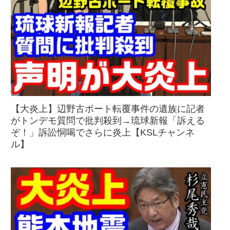
【大炎上】辺野古ボート転覆事件の遺族に記者
がトンデモ質問で批判殺到→琉球新報「訴える
ぞ！」訴訟恫喝でさらに炎上【KSLチャンネ
ル】