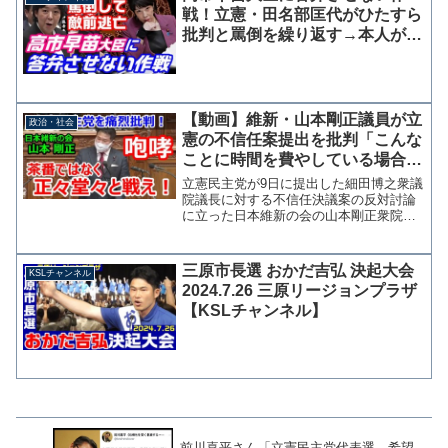
出馬の筆談ホステスの応援で...
戦！立憲・田名部匡代がひたすら
批判と罵倒を繰り返す→本人が手
を挙げても答弁は岸田総理に求め
る
【動画】維新・山本剛正議員が立
政治・社会
憲の不信任案提出を批判「こんな
ことに時間を費やしている場合
か。正々堂々と選挙で政策論争
立憲民主党が9日に提出した細田博之衆議
を」
院議長に対する不信任決議案の反対討論
に立った日本維新の会の山本剛正衆院議
員が、「何のために国会に来ているの
か」「こんなことに時間を費やしている
場合ではない」と立憲民主党による不信
三原市長選 おかだ吉弘 決起大会
KSLチャンネル
任決議案提出を厳しく糾弾...
2024.7.26 三原リージョンプラザ
【KSLチャンネル】
前川喜平さん「立憲民主党代表選。希望