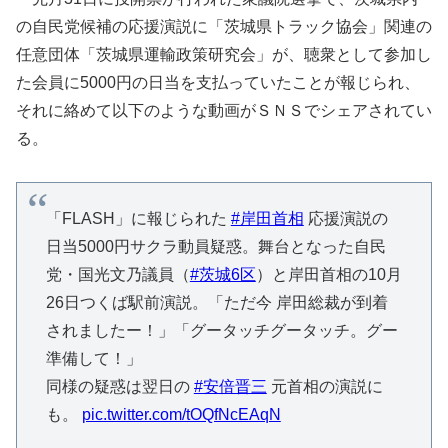
の自民党候補の応援演説に「茨城県トラック協会」関連の
任意団体「茨城県運輸政策研究会」が、聴衆として参加し
た会員に5000円の日当を支払っていたことが報じられ、
それに絡めて以下のような動画がＳＮＳでシェアされてい
る。
「FLASH」に報じられた
#岸田首相
応援演説の
日当5000円サクラ動員疑惑。舞台となった自民
党・国光文乃議員（
#茨城6区
）と岸田首相の10月
26日つくば駅前演説。「ただ今 岸田総裁が到着
されましたー！」「グータッチグータッチ。グー
準備して！」
同様の疑惑は翌日の
#安倍晋三
元首相の演説に
も。
pic.twitter.com/tOQfNcEAqN