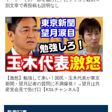
別文章で再投稿も説明なし
【激怒】勉強して来い！国民・玉木代表が東京
新聞・望月記者の質問に不満爆発！→望月は共
産党会見で告げ口【KSLチャンネル】