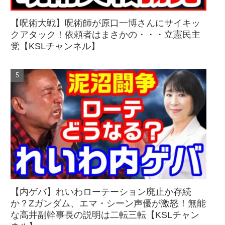
【呪術大戦】呪術師が原口一博さんにサイキッ
クアタック！依頼者はまさかの・・・立憲民主
党【KSLチャンネル】
【内ゲバ】れいわローテーション廃止か存続
か？Zガンダム、エマ・シーン声優が激怒！無能
な高井副幹事長の説明は二転三転【KSLチャン