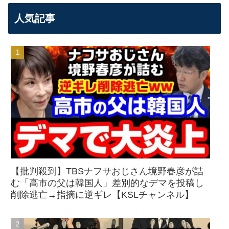
人気記事
【批判殺到】TBSナフサおじさん境野春彦が詰
む「高市の父は韓国人」差別的なデマを投稿し
削除逃亡→指摘に逆ギレ【KSLチャンネル】