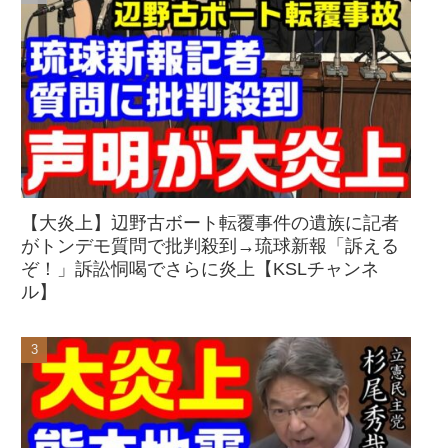
【大炎上】辺野古ボート転覆事件の遺族に記者
がトンデモ質問で批判殺到→琉球新報「訴える
ぞ！」訴訟恫喝でさらに炎上【KSLチャンネ
ル】