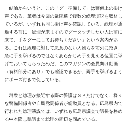
結論からいうと、この「グー準備して」は警備上の掛け
声である。筆者は今回の衆院選で複数の総理演説を取材し
ているが、いずれも同じ掛け声を確認している。総理が通
過する前に「総理が来ますのでグータッチしたい人は前に
来て、手をグーにしてお待ちください」という案内があ
る。これは総理に対して悪意のない人物らを前列に招き、
急に手を挙げるのではなくあらかじめ手を見える位置に挙
げておいてもらうためだ。このマガジンの会員向け動画
（有料部分にあり）でも確認できるが、両手を挙げるよう
にポーズ付きで促している。
群衆と総理が接近する際の警護はＳＰだけでなく、様々
な警備関係者や自民党関係者が総動員となる。広島県内で
行われた総理演説では、いずれも広島県議会で議長を務め
る中本隆志県議まで総理の周辺を固めている。