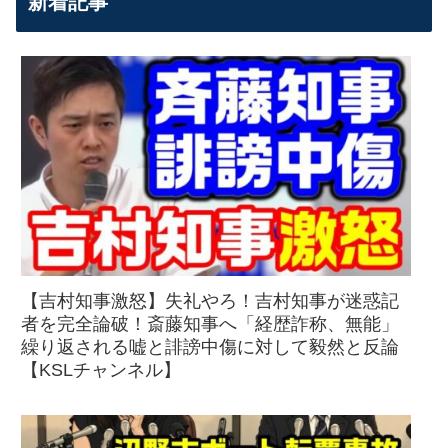
新着記事
【吉村知事激怒】失礼やろ！吉村知事が迷惑記
者を完全論破！斎藤知事へ「経歴詐称、無能」
繰り返される嘘と誹謗中傷に対して毅然と反論
【KSLチャンネル】