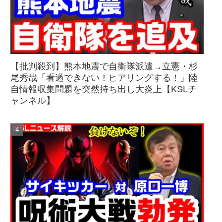
【批判殺到】熊本地震で自衛隊派遣→立憲・杉
尾秀哉「看過できない！ヒアリングする！」陸
自情報収集問題を突然持ち出し大炎上【KSLチ
ャンネル】