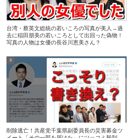
台湾・蔡英文総統の若いころの写真が美人→過
去に稲田朋美の若いころとして出回った偽物！
写真の人物は女優の長谷川恵美さん？
削除逃亡！共産党千葉県副委員長の災害募金ツ
イート「その一部を届けた」にツッコミ殺到→