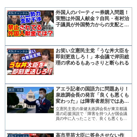
外国人のパーティー券購入問題！
KSLチャンネル
実態は外国人献金？自民・有村治
子議員が外国勢力からの支配と干
渉を懸念、岸田総理も問題意識を
共有
お笑い立憲民主党「うな丼大臣を
KSLチャンネル
即刻更迭しろ！」本会議で岸田総
理の求めるもあっさりと断られる
アエラ記者の国語力に問題あり！
政治・社会
泉政調会長の発言「良くも悪くも
変わった」は障害者差別ではあり
ません
立憲民主党の泉健太政調会長が東京都議
選の応援演説で「障害を持つ人が国会議
員の中に入ったことで、良くも悪くも変
わった」と語ったことが障害者軽視の問
題発言であるとしてアエラが騒いでい
る。【独自】立憲・泉政調会長が都議選
高市早苗大臣に答弁させない作
KSLチャンネル