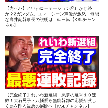
【内ゲバ】れいわローテーション廃止か存続
か？Zガンダム、エマ・シーン声優が激怒！無能
な高井副幹事長の説明は二転三転【KSLチャン
ネル】
【完全終了】れいわ新選組、悪夢の選挙１０連
敗！大石晃子・八幡愛ら無能幹部の応援が激し
く票を削る最悪の展開へ【KSLチャンネル】