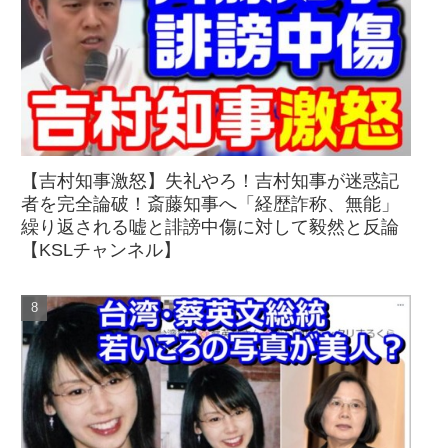
【吉村知事激怒】失礼やろ！吉村知事が迷惑記
者を完全論破！斎藤知事へ「経歴詐称、無能」
繰り返される嘘と誹謗中傷に対して毅然と反論
【KSLチャンネル】