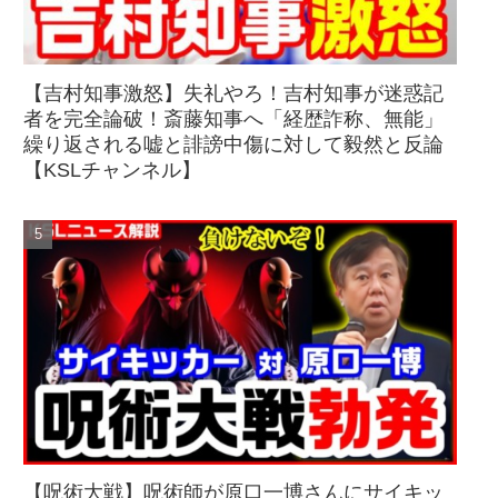
【吉村知事激怒】失礼やろ！吉村知事が迷惑記
者を完全論破！斎藤知事へ「経歴詐称、無能」
繰り返される嘘と誹謗中傷に対して毅然と反論
【KSLチャンネル】
【呪術大戦】呪術師が原口一博さんにサイキッ