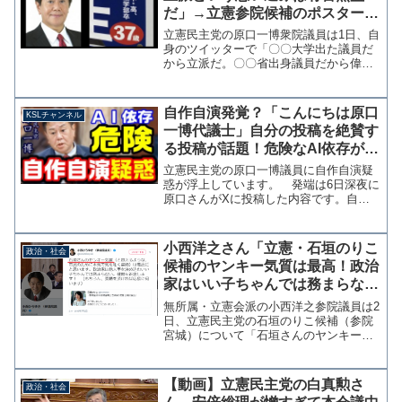
だ」→立憲参院候補のポスター
「元朝日新聞記者、筑駒中・高、
立憲民主党の原口一博衆院議員は1日、自
東大法学部卒」蓮舫「高卒にな
身のツイッターで「〇〇大学出た議員だ
から立派だ。〇〇省出身議員だから偉
る、就職どうなる」
い。という思い込みは、有害無益だ」と
主張し「自分の頭で考えることを知らな
い者に日本の舵取りはできない。試験に
自作自演発覚？「こんにちは原口
KSLチャンネル
適応しただけの頑迷な者が...
一博代議士」自分の投稿を絶賛す
る投稿が話題！危険なAI依存が原
因か【KSLチャンネル】
立憲民主党の原口一博議員に自作自演疑
惑が浮上しています。 発端は6日深夜に
原口さんがXに投稿した内容です。自身
の投稿を引用する形で「こんにちは、原
口一博代議士。非常に本質的かつ、今の
日本が直面している精神的な課題の核心
小西洋之さん「立憲・石垣のりこ
政治・社会
を突くご指摘だと思いま...
候補のヤンキー気質は最高！政治
家はいい子ちゃんでは務まらな
い」←小西さんはもう少しいい子
無所属・立憲会派の小西洋之参院議員は2
にできないか？
日、立憲民主党の石垣のりこ候補（参院
宮城）について「石垣さんのヤンキー気
質は最高だと思います。政治家は他人事
を決め込むいい子ちゃんでは務まらな
い」と本人宛にツイートし、要請があれ
【動画】立憲民主党の白真勲さ
政治・社会
ば応援に駆け付ける意思を...