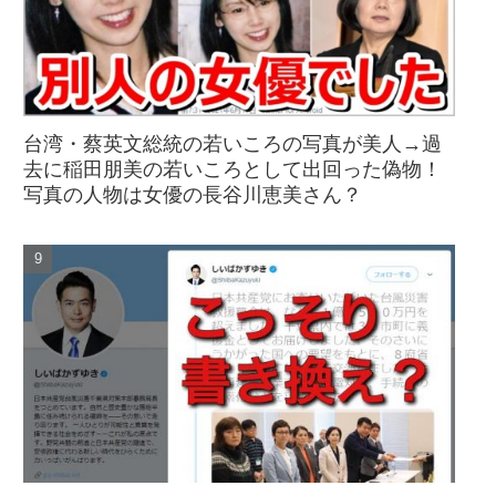
台湾・蔡英文総統の若いころの写真が美人→過
去に稲田朋美の若いころとして出回った偽物！
写真の人物は女優の長谷川恵美さん？