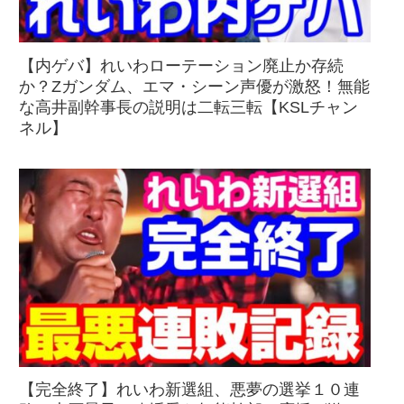
【内ゲバ】れいわローテーション廃止か存続
か？Zガンダム、エマ・シーン声優が激怒！無能
な高井副幹事長の説明は二転三転【KSLチャン
ネル】
【完全終了】れいわ新選組、悪夢の選挙１０連