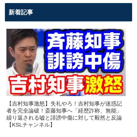
新着記事
【吉村知事激怒】失礼やろ！吉村知事が迷惑記
者を完全論破！斎藤知事へ「経歴詐称、無能」
繰り返される嘘と誹謗中傷に対して毅然と反論
【KSLチャンネル】