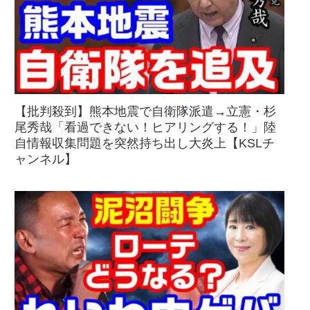
【批判殺到】熊本地震で自衛隊派遣→立憲・杉
尾秀哉「看過できない！ヒアリングする！」陸
自情報収集問題を突然持ち出し大炎上【KSLチ
ャンネル】