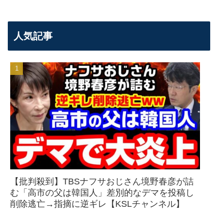
人気記事
【批判殺到】TBSナフサおじさん境野春彦が詰
む「高市の父は韓国人」差別的なデマを投稿し
削除逃亡→指摘に逆ギレ【KSLチャンネル】