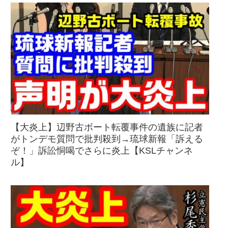
【大炎上】辺野古ボート転覆事件の遺族に記者
がトンデモ質問で批判殺到→琉球新報「訴える
ぞ！」訴訟恫喝でさらに炎上【KSLチャンネ
ル】