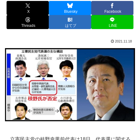
X
Bluesky
Facebook
Threads
はてブ
LINE
2021.11.18
立憲民主党の枝野幸男前代表は18日、代表選に関する