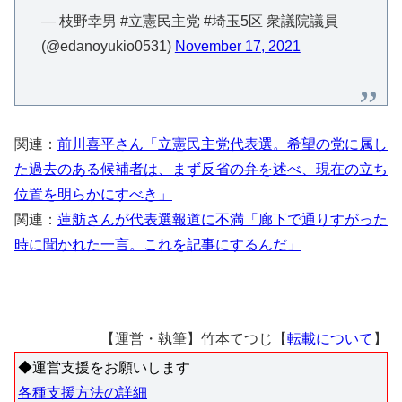
— 枝野幸男 #立憲民主党 #埼玉5区 衆議院議員
(@edanoyukio0531)
November 17, 2021
関連：
前川喜平さん「立憲民主党代表選。希望の党に属し
た過去のある候補者は、まず反省の弁を述べ、現在の立ち
位置を明らかにすべき」
関連：
蓮舫さんが代表選報道に不満「廊下で通りすがった
時に聞かれた一言。これを記事にするんだ」
【運営・執筆】竹本てつじ【
転載について
】
◆運営支援をお願いします
各種支援方法の詳細