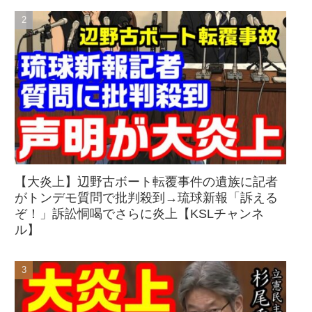
【大炎上】辺野古ボート転覆事件の遺族に記者
がトンデモ質問で批判殺到→琉球新報「訴える
ぞ！」訴訟恫喝でさらに炎上【KSLチャンネ
ル】