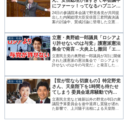
ん、安倍総理が憎すぎて本会議中
にファーッ！ってなるハプニング
発生！一時議場は騒然
24日の参議院本会議で野党各党が共同提
出した内閣総理大臣安倍晋三君問責決議
案の討論中、賛成討論に登壇した立憲民
主党の白真勲参院議員が激しく興奮しは
じめ、両手を振りかざして取り乱す場面
が見られ議場は騒然となった。 興奮し
立憲・奥野総一郎議員「ロシアよ
政治・社会
すぎてちょっと何言って...
り許せないのは与党」護憲派憲法
集会で発言→大炎上し撤回「エキ
サイトした」
立憲民主党の奥野総一郎議員が3日に開催
された護憲派の憲法集会で「ロシアより
許せないのは今の与党だ」と発言したこ
とが問題視されている。今まさに侵略を
受けるウクライナの惨状を軽視した発言
ともとれる内容だ。与党の改憲姿勢「ど
【世が世なら切腹もの】特定野党
政治・社会
さくさ紛れ。ロシアより...
さん、天皇陛下を1時間も待たせ
てしまう 委員会退席騒動で内奏
遅れる
立憲民主党など維新以外の野党が8日の衆
議院予算委員会を途中退席し質疑が遅れ
た影響で、上川陽子法相による天皇陛下
への内奏が1時間遅れていたことがわかっ
た。 世が世なら切腹ものであります。
野党の途中退席で陛下の内奏遅れる - 産
経ニュース 宮内...