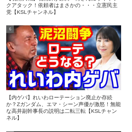
クアタック！依頼者はまさかの・・・立憲民主
党【KSLチャンネル】
【内ゲバ】れいわローテーション廃止か存続
か？Zガンダム、エマ・シーン声優が激怒！無能
な高井副幹事長の説明は二転三転【KSLチャン
ネル】