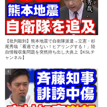
【批判殺到】熊本地震で自衛隊派遣→立憲・杉
尾秀哉「看過できない！ヒアリングする！」陸
自情報収集問題を突然持ち出し大炎上【KSLチ
ャンネル】