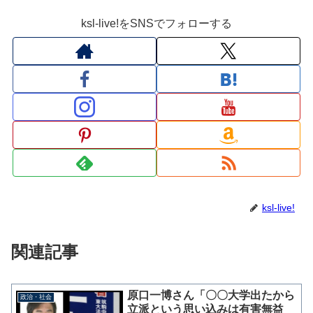
ksl-live!をSNSでフォローする
ksl-live!
関連記事
原口一博さん「〇〇大学出たから
政治・社会
立派という思い込みは有害無益