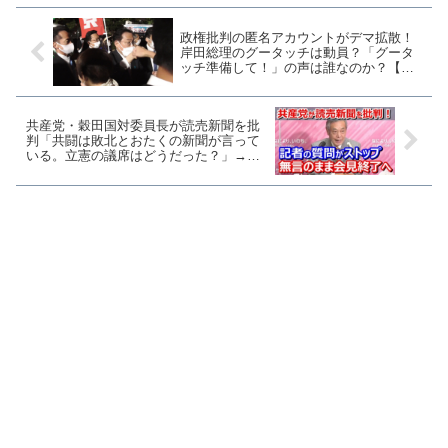
政権批判の匿名アカウントがデマ拡散！
岸田総理のグータッチは動員？「グータ
ッチ準備して！」の声は誰なのか？【マ
ガジン141号】
共産党・穀田国対委員長が読売新聞を批
判「共闘は敗北とおたくの新聞が言って
いる。立憲の議席はどうだった？」→質
問もなく会見終了