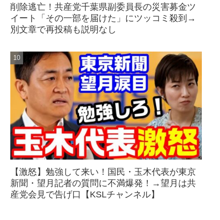
削除逃亡！共産党千葉県副委員長の災害募金ツ
イート「その一部を届けた」にツッコミ殺到→
別文章で再投稿も説明なし
【激怒】勉強して来い！国民・玉木代表が東京
新聞・望月記者の質問に不満爆発！→望月は共
産党会見で告げ口【KSLチャンネル】