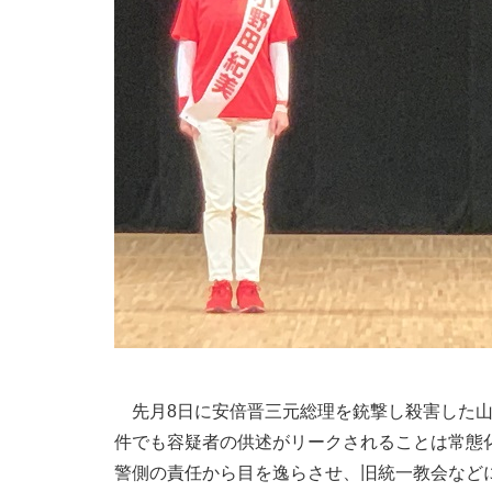
先月8日に安倍晋三元総理を銃撃し殺害した山
件でも容疑者の供述がリークされることは常態
警側の責任から目を逸らさせ、旧統一教会など