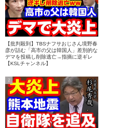
【批判殺到】TBSナフサおじさん境野春
彦が詰む「高市の父は韓国人」差別的な
デマを投稿し削除逃亡→指摘に逆ギレ
【KSLチャンネル】