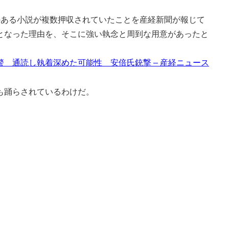
ある小説が複数押収されていたことを産経新聞が報じて
となった理由を、そこに強い執念と周到な用意があったと
 通読し執着深めた可能性 安倍氏銃撃 – 産経ニュース
も踊らされているわけだ。