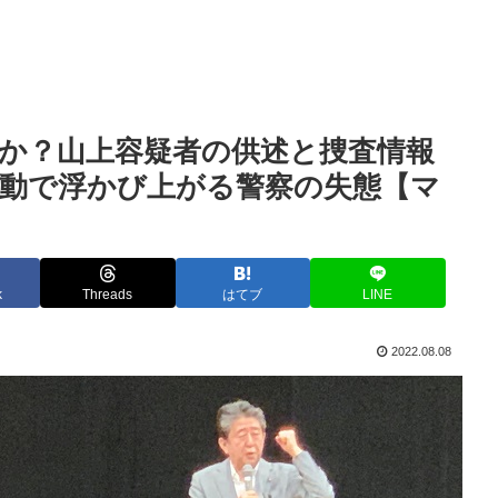
か？山上容疑者の供述と捜査情報
動で浮かび上がる警察の失態【マ
k
Threads
はてブ
LINE
2022.08.08