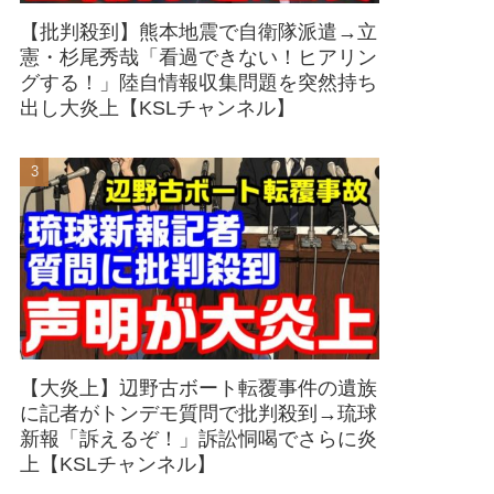
【批判殺到】熊本地震で自衛隊派遣→立
憲・杉尾秀哉「看過できない！ヒアリン
グする！」陸自情報収集問題を突然持ち
出し大炎上【KSLチャンネル】
【大炎上】辺野古ボート転覆事件の遺族
に記者がトンデモ質問で批判殺到→琉球
新報「訴えるぞ！」訴訟恫喝でさらに炎
上【KSLチャンネル】