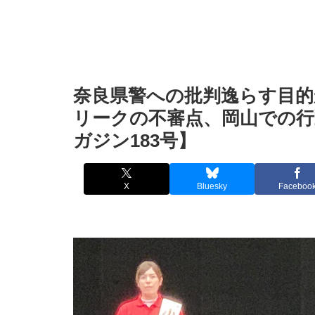
奈良県警への批判逸らす目的
リークの不審点、岡山での行
ガジン183号】
X
Bluesky
Faceboo