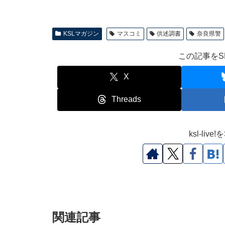
KSLマガジン
マスコミ
供述調書
奈良県警
この記事をS
X
Threads
ksl-li
関連記事