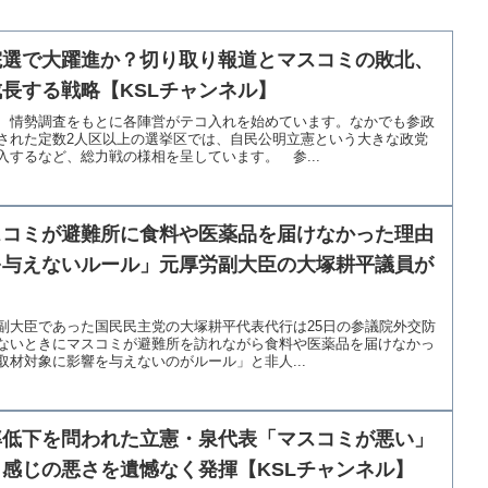
院選で大躍進か？切り取り報道とマスコミの敗北、
長する戦略【KSLチャンネル】
、情勢調査をもとに各陣営がテコ入れを始めています。なかでも参政
された定数2人区以上の選挙区では、自民公明立憲という大きな政党
するなど、総力戦の様相を呈しています。 参...
スコミが避難所に食料や医薬品を届けなかった理由
を与えないルール」元厚労副大臣の大塚耕平議員が
副大臣であった国民民主党の大塚耕平代表代行は25日の参議院外交防
ないときにマスコミが避難所を訪れながら食料や医薬品を届けなかっ
材対象に影響を与えないのがルール」と非人...
率低下を問われた立憲・泉代表「マスコミが悪い」
感じの悪さを遺憾なく発揮【KSLチャンネル】