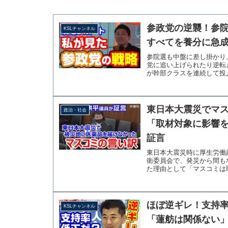
参政党の逆襲！参
KSLチャンネル
すべてを養分に急成
参院選も中盤に差し掛かり
党に追い上げられたり逆転
が幹部クラスを連続して投入
東日本大震災でマ
政治・社会
「取材対象に影響
証言
東日本大震災時に厚生労働
衛委員会で、発災から間も
た理由として「マスコミは取
ほぼ逆ギレ！支持
KSLチャンネル
「蓮舫は関係ない」