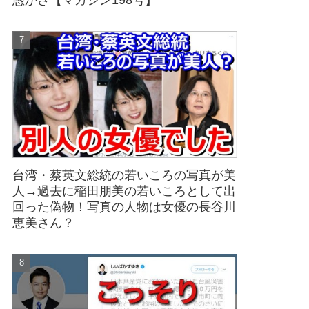
愚かさ【マガジン198号】
台湾・蔡英文総統の若いころの写真が美
人→過去に稲田朋美の若いころとして出
回った偽物！写真の人物は女優の長谷川
恵美さん？