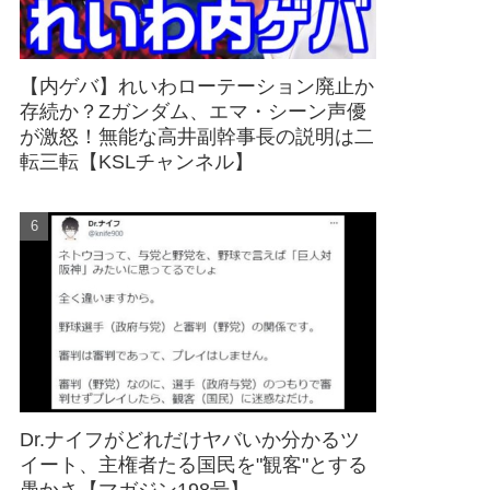
【内ゲバ】れいわローテーション廃止か
存続か？Zガンダム、エマ・シーン声優
が激怒！無能な高井副幹事長の説明は二
転三転【KSLチャンネル】
Dr.ナイフがどれだけヤバいか分かるツ
イート、主権者たる国民を"観客"とする