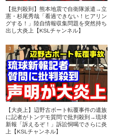
【批判殺到】熊本地震で自衛隊派遣→立
憲・杉尾秀哉「看過できない！ヒアリン
グする！」陸自情報収集問題を突然持ち
出し大炎上【KSLチャンネル】
【大炎上】辺野古ボート転覆事件の遺族
に記者がトンデモ質問で批判殺到→琉球
新報「訴えるぞ！」訴訟恫喝でさらに炎
上【KSLチャンネル】