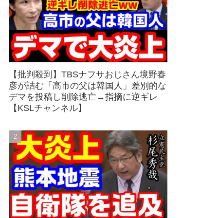
【批判殺到】TBSナフサおじさん境野春
彦が詰む「高市の父は韓国人」差別的な
デマを投稿し削除逃亡→指摘に逆ギレ
【KSLチャンネル】