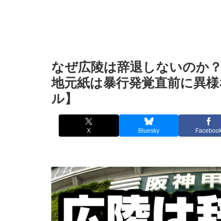
なぜ広陵は辞退しないのか？
地元紙は暴行発覚直前に異様
ル】
X
Bluesky
Faceboo