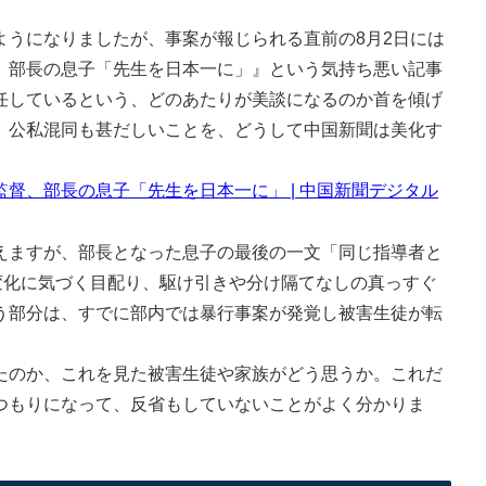
うになりましたが、事案が報じられる直前の8月2日には
、部長の息子「先生を日本一に」』という気持ち悪い記事
任しているという、どのあたりが美談になるのか首を傾げ
、公私混同も甚だしいことを、どうして中国新聞は美化す
督、部長の息子「先生を日本一に」 | 中国新聞デジタル
ますが、部長となった息子の最後の一文「同じ指導者と
変化に気づく目配り、駆け引きや分け隔てなしの真っすぐ
う部分は、すでに部内では暴行事案が発覚し被害生徒が転
のか、これを見た被害生徒や家族がどう思うか。これだ
つもりになって、反省もしていないことがよく分かりま