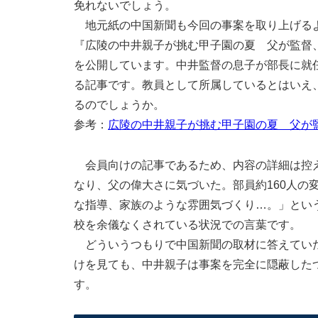
免れないでしょう。
地元紙の中国新聞も今回の事案を取り上げるよ
『広陵の中井親子が挑む甲子園の夏 父が監督
を公開しています。中井監督の息子が部長に就
る記事です。教員として所属しているとはいえ
るのでしょうか。
参考：
広陵の中井親子が挑む甲子園の夏 父が監
会員向けの記事であるため、内容の詳細は控え
なり、父の偉大さに気づいた。部員約160人の
な指導、家族のような雰囲気づくり…。」とい
校を余儀なくされている状況での言葉です。
どういうつもりで中国新聞の取材に答えていた
けを見ても、中井親子は事案を完全に隠蔽した
す。