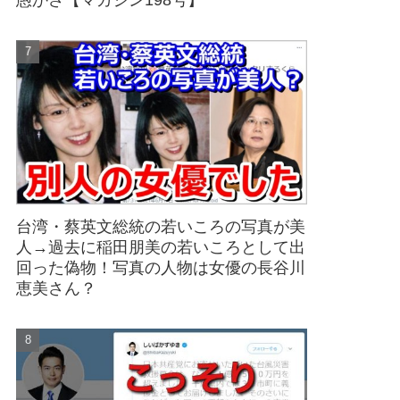
愚かさ【マガジン198号】
台湾・蔡英文総統の若いころの写真が美
人→過去に稲田朋美の若いころとして出
回った偽物！写真の人物は女優の長谷川
恵美さん？