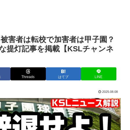
被害者は転校で加害者は甲子園？
な提灯記事を掲載【KSLチャンネ
k
Threads
はてブ
LINE
2025.08.08