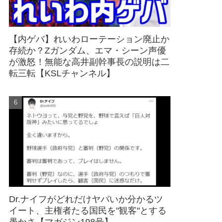
【内ゲバ】れいわローテーション廃止か
存続か？Zガンダム、エマ・シーン声優
が激怒！無能な高井副幹事長の説明は二
転三転【KSLチャンネル】
Dr.ナイフがどれだけヤバいか分かるツ
イート、主権者たる国民を"観客"とする