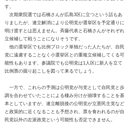
す。
次期衆院選では石橋さんが広島3区に立つという話もあ
りましたが、連立解消により公明党が選挙区を予定通りに
明け渡すとは思えません。斉藤代表と石橋さんがそれぞれ
立候補して戦うことになりそうです。
他の選挙区でも比例ブロック単独だった人たちが、自民
党に遠慮することなく小選挙区との重複立候補してくる可
能性もあります。参議院でも公明党は1人区に新人を立て
比例票の掘り起こしを図って来るでしょう。
一方で、これらの予測は公明党が与党として自民党と歩
調を合わせていたことによる棲み分けが崩壊することを基
本としていますが、連立離脱後の公明党が立憲民主党など
と政策的に近くなることも予想され、票を食われるのが自
民党以外の左派政党という可能性も否定できません。