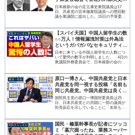
批判を問題視
日本維新の会の足立康史衆院議員は17
日、共産党の宮本徹衆院議員への懲罰動
議を衆議院に提出した。15日の予算委員
会公聴会で、公述人として招かれた株式
会社政策工房代表取締役の原英史氏の発
言と、招致した維新を宮本氏が質疑中に
【スパイ天国】中国人留学生の数
KSLチャンネル
批判したことを問題視し...
○○万人！情報漏洩対策は外為法
というガバガバなセキュリティ
維新・高橋英明議員が確認【KSL
日本に来ている中国人留学生の人数につ
チャンネル】
いて驚愕の数字が判明しました。 4日の
衆議院外務委員会で、日本維新の会の高
橋英明議員が、情報漏洩など危機管理の
状況について文科省の担当者に質問して
います。 中国人留学生が14万人以上で
原口一博さん、中国共産党と日本
政治・社会
すよ。中国人だけの市...
共産党を同一視する投稿「名前も
同じ共産党。中国共産党は良くて
日本共産党はならぬ理由を明確に
国民民主党の原口一博国対委員長は25
できますか？」
日、日本共産党との共闘に一部の議員が
拒否反応を示していることに「名前も同
じ共産党。中国共産党との協働は、良く
て日本共産党は、ならぬ理由を明確にで
きますか？」と両党を同一視する投稿を
国民・榛葉幹事長が記者にツッコ
KSLチャンネル
行った。日本共産党は中国...
ミ「墓穴掘ったね、業務スーパー