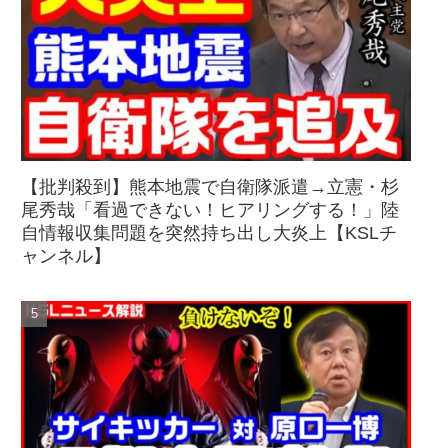
【批判殺到】熊本地震で自衛隊派遣→立憲・杉
尾秀哉「看過できない！ヒアリングする！」陸
自情報収集問題を突然持ち出し大炎上【KSLチ
ャンネル】