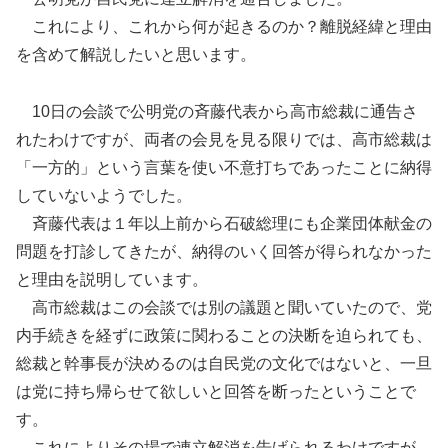
これにより、これから何が起きるのか？離脱経緯と理由
を含めて解説したいと思います。
10日の会談で公明党の斉藤代表から高市総裁に通告さ
れたわけですが、両者の会見を見る限りでは、高市総裁は
「一方的」という言葉を使い不意打ちであったことに納得
していないようでした。
斉藤代表は１年以上前から石破総理にも企業団体献金の
問題を打診してきたが、納得のいく回答が得られなかった
と理由を説明しています。
高市総裁はこの会談では別の議題と聞いていたので、党
内手続きを経ずに政策に関わることの決断を迫られても、
総裁と幹事長が決めるのは自民党の文化ではないと、一旦
は党に持ち帰らせて欲しいと回答を断ったということで
す。
これによりその場で連立解消を告げられるわけですが、