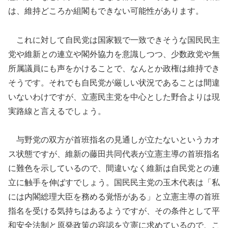
は、維持どころか組閣もできない可能性があります。
これに対して自民党は国家観で一致できそうな国民民主
党や維新との連立や閣外協力を意識しつつ、少数政党や無
所属議員にも声をかけることで、なんとか政権は維持でき
そうです。それでも自民党が厳しい状況であることは間違
いないわけですが、立憲民主党を中心とした野合よりは現
実路線と言えるでしょう。
与野党の双方が首班指名の見通しが立たないというカオ
ス状態ですが、維新の藤田共同代表が立憲主導の首班指名
に難色を示しているので、間違いなく維新は自民党との連
立に触手を伸ばすでしょう。国民民主党の玉木代表は「私
には内閣総理大臣を務める覚悟がある」と立憲主導の首班
指名を受ける気持ちはあるようですが、その条件として平
和安全法制と原発政策の容認を立憲に求めているので、こ