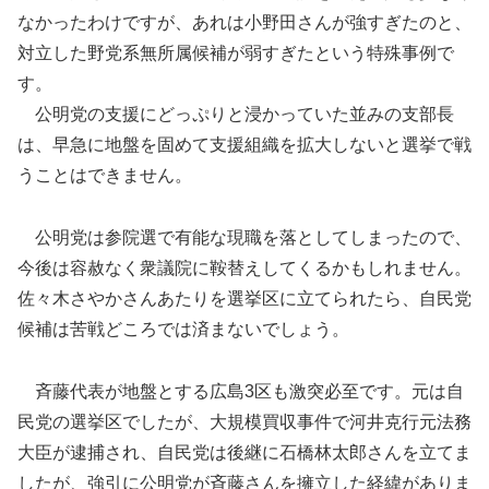
なかったわけですが、あれは小野田さんが強すぎたのと、
対立した野党系無所属候補が弱すぎたという特殊事例で
す。
公明党の支援にどっぷりと浸かっていた並みの支部長
は、早急に地盤を固めて支援組織を拡大しないと選挙で戦
うことはできません。
公明党は参院選で有能な現職を落としてしまったので、
今後は容赦なく衆議院に鞍替えしてくるかもしれません。
佐々木さやかさんあたりを選挙区に立てられたら、自民党
候補は苦戦どころでは済まないでしょう。
斉藤代表が地盤とする広島3区も激突必至です。元は自
民党の選挙区でしたが、大規模買収事件で河井克行元法務
大臣が逮捕され、自民党は後継に石橋林太郎さんを立てま
したが、強引に公明党が斉藤さんを擁立した経緯がありま