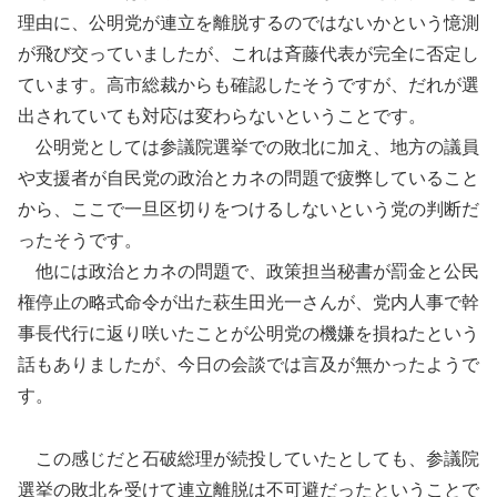
理由に、公明党が連立を離脱するのではないかという憶測
が飛び交っていましたが、これは斉藤代表が完全に否定し
ています。高市総裁からも確認したそうですが、だれが選
出されていても対応は変わらないということです。
公明党としては参議院選挙での敗北に加え、地方の議員
や支援者が自民党の政治とカネの問題で疲弊していること
から、ここで一旦区切りをつけるしないという党の判断だ
ったそうです。
他には政治とカネの問題で、政策担当秘書が罰金と公民
権停止の略式命令が出た萩生田光一さんが、党内人事で幹
事長代行に返り咲いたことが公明党の機嫌を損ねたという
話もありましたが、今日の会談では言及が無かったようで
す。
この感じだと石破総理が続投していたとしても、参議院
選挙の敗北を受けて連立離脱は不可避だったということで