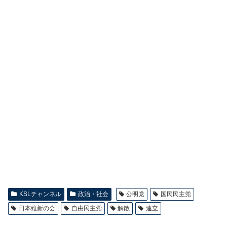
KSLチャンネル
政治・社会
公明党
国民民主党
日本維新の会
自由民主党
解散
連立