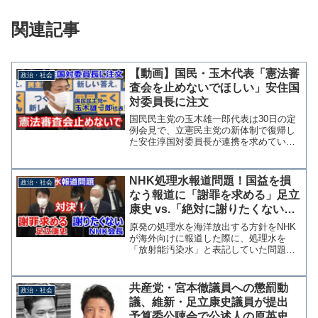
関連記事
【動画】国民・玉木代表「憲法審
政治・社会
査会を止めないでほしい」安住国
対委員長に注文
国民民主党の玉木雄一郎代表は30日の定
例会見で、立憲民主党の新体制で復帰し
た安住淳国対委員長が連携を求めている
ことについて問われ、「政策本位で一致
できるところがあれば立憲民主党だろう
が自民党だろうが協力連携していく」と
NHK処理水報道問題！国益を損
政治・社会
述べた。 一方で立憲民...
なう報道に「謝罪を求める」足立
康史 vs.「絶対に謝りたくない」
NHK前田会長
原発の処理水を海洋放出する方針をNHK
が海外向けに報道した際に、処理水を
「放射能汚染水」と表記していた問題で
13日、NHKの前田会長が衆議院総務委員
会に参考人招致された。 質問に立った
日本維新の会の足立康史衆院議員は「国
共産党・宮本徹議員への懲罰動
政治・社会
益に係ることについて...
議、維新・足立康史議員が提出
予算委公聴会で公述人の原英史氏