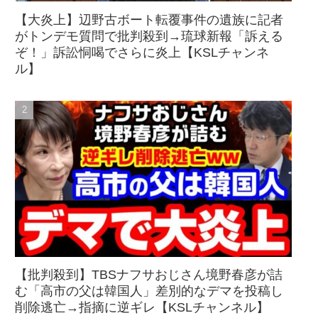
【大炎上】辺野古ボート転覆事件の遺族に記者
がトンデモ質問で批判殺到→琉球新報「訴える
ぞ！」訴訟恫喝でさらに炎上【KSLチャンネ
ル】
【批判殺到】TBSナフサおじさん境野春彦が詰
む「高市の父は韓国人」差別的なデマを投稿し
削除逃亡→指摘に逆ギレ【KSLチャンネル】