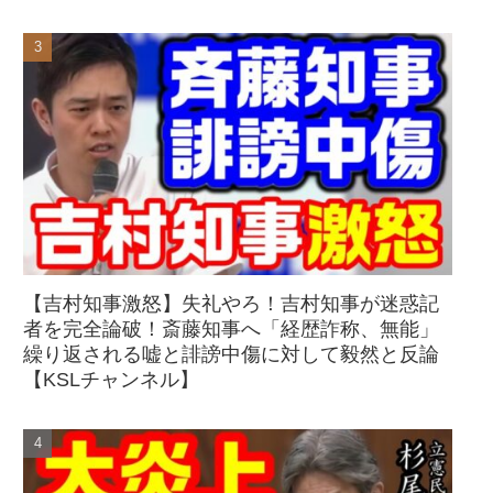
【吉村知事激怒】失礼やろ！吉村知事が迷惑記
者を完全論破！斎藤知事へ「経歴詐称、無能」
繰り返される嘘と誹謗中傷に対して毅然と反論
【KSLチャンネル】