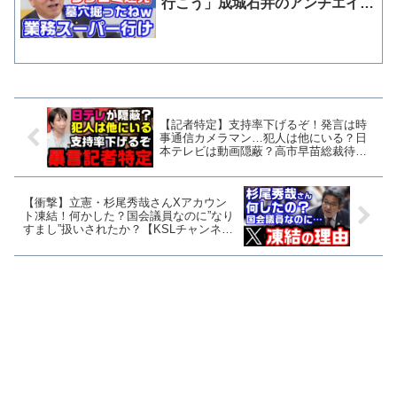
行こう」成城石井のアンチエイジ
ング野菜価格めぐり持論
【記者特定】支持率下げるぞ！発言は時
事通信カメラマン…犯人は他にいる？日
本テレビは動画隠蔽？高市早苗総裁待機
中の暴言【KSLチャンネル】
【衝撃】立憲・杉尾秀哉さんXアカウン
ト凍結！何かした？国会議員なのに”なり
すまし”扱いされたか？【KSLチャンネ
ル】