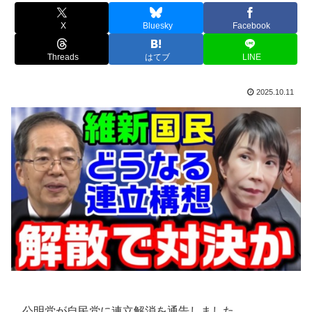
X
Bluesky
Facebook
Threads
はてブ
LINE
2025.10.11
公明党が自民党に連立解消を通告しました。