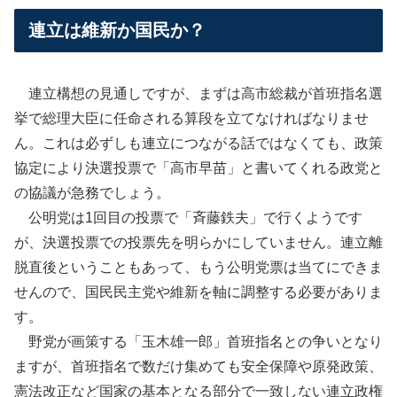
連立は維新か国民か？
連立構想の見通しですが、まずは高市総裁が首班指名選
挙で総理大臣に任命される算段を立てなければなりませ
ん。これは必ずしも連立につながる話ではなくても、政策
協定により決選投票で「高市早苗」と書いてくれる政党と
の協議が急務でしょう。
公明党は1回目の投票で「斉藤鉄夫」で行くようです
が、決選投票での投票先を明らかにしていません。連立離
脱直後ということもあって、もう公明党票は当てにできま
せんので、国民民主党や維新を軸に調整する必要がありま
す。
野党が画策する「玉木雄一郎」首班指名との争いとなり
ますが、首班指名で数だけ集めても安全保障や原発政策、
憲法改正など国家の基本となる部分で一致しない連立政権