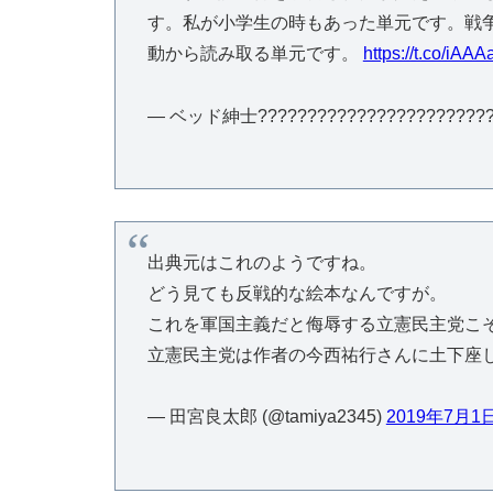
す。私が小学生の時もあった単元です。戦
動から読み取る単元です。
https://t.co/iAA
— ベッド紳士??????????????????????????
出典元はこれのようですね。
どう見ても反戦的な絵本なんですが。
これを軍国主義だと侮辱する立憲民主党こ
立憲民主党は作者の今西祐行さんに土下座
— 田宮良太郎 (@tamiya2345)
2019年7月1