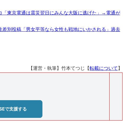
コ「東京電通は震災翌日にみんな大阪に逃げた」→電通が
性差別投稿「男女平等なら女性も戦地にいかされる」過去
【運営・執筆】竹本てつじ【
転載について
】