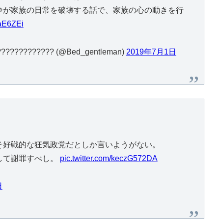
争が家族の日常を破壊する話で、家族の心の動きを行
AaE6ZEi
?????????? (@Bed_gentleman)
2019年7月1日
そ好戦的な狂気政党だとしか言いようがない。
して謝罪すべし。
pic.twitter.com/keczG572DA
日