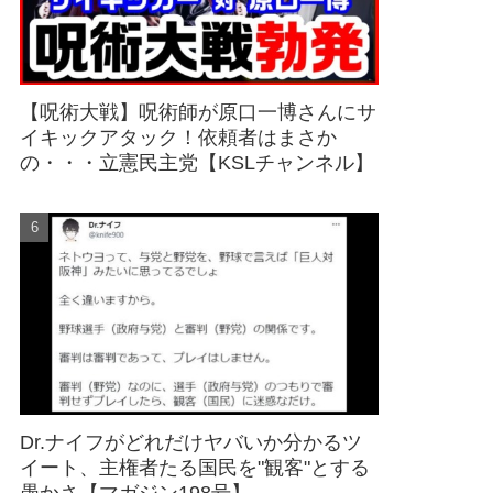
【呪術大戦】呪術師が原口一博さんにサ
イキックアタック！依頼者はまさか
の・・・立憲民主党【KSLチャンネル】
Dr.ナイフがどれだけヤバいか分かるツ
イート、主権者たる国民を"観客"とする