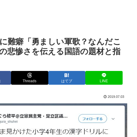
に難癖「勇ましい軍歌？なんだこ
の悲惨さを伝える国語の題材と指
k
Threads
はてブ
LINE
2019.07.03