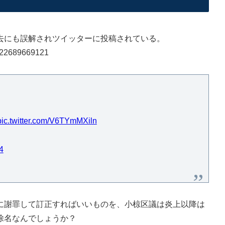
去にも誤解されツイッターに投稿されている。
28822689669121
pic.twitter.com/V6TYmMXiln
4
謝罪して訂正すればいいものを、小椋区議は炎上以降は
除名なんでしょうか？