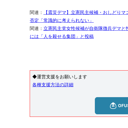
関連：
【震災デマ】立憲民主候補・おしどりマ
否定「常識的に考えられない」
関連：
立憲民主党女性候補が自衛隊徴兵デマと
には「人を殺せる集団」と投稿
◆運営支援をお願いします
各種支援方法の詳細