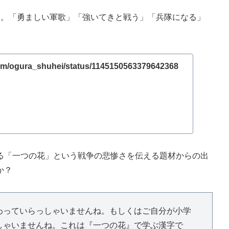
然。「勇ましい軍歌」「強いてきと戦う」「兵隊になる」
.com/ogura_shuhei/status/1145150563379642368
「一つの花」という戦争の悲惨さを伝える題材からの出
か？
わっていらっしゃいませんね。もしくはご自分が小学
しゃいませんね。これは『一つの花』で学ぶ漢字で