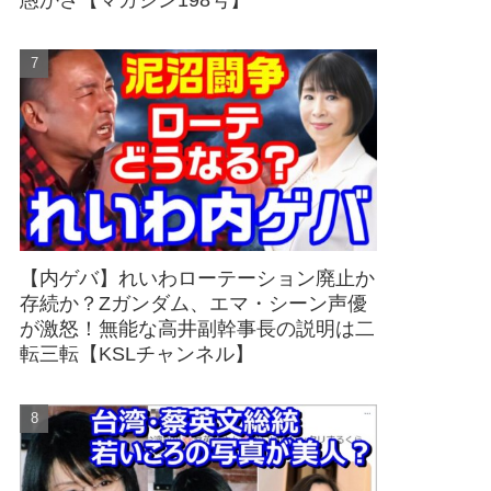
愚かさ【マガジン198号】
【内ゲバ】れいわローテーション廃止か
存続か？Zガンダム、エマ・シーン声優
が激怒！無能な高井副幹事長の説明は二
転三転【KSLチャンネル】