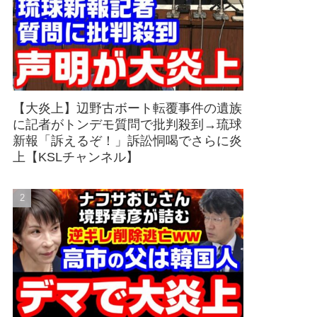
【大炎上】辺野古ボート転覆事件の遺族
に記者がトンデモ質問で批判殺到→琉球
新報「訴えるぞ！」訴訟恫喝でさらに炎
上【KSLチャンネル】