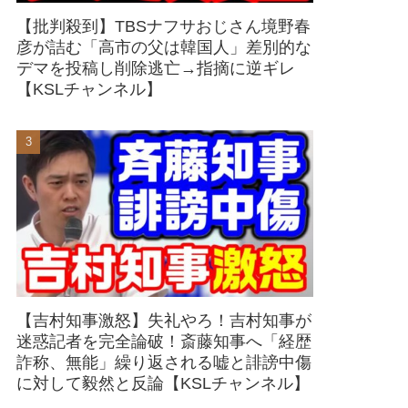
【批判殺到】TBSナフサおじさん境野春
彦が詰む「高市の父は韓国人」差別的な
デマを投稿し削除逃亡→指摘に逆ギレ
【KSLチャンネル】
【吉村知事激怒】失礼やろ！吉村知事が
迷惑記者を完全論破！斎藤知事へ「経歴
詐称、無能」繰り返される嘘と誹謗中傷
に対して毅然と反論【KSLチャンネル】