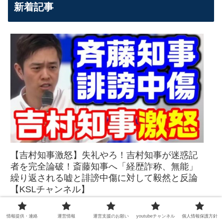
新着記事
【吉村知事激怒】失礼やろ！吉村知事が迷惑記
者を完全論破！斎藤知事へ「経歴詐称、無能」
繰り返される嘘と誹謗中傷に対して毅然と反論
【KSLチャンネル】
情報提供・連絡
運営情報
運営支援のお願い
youtubeチャンネル
個人情報保護方針