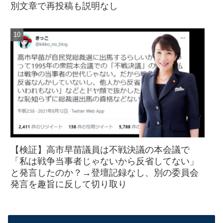
別文章で再投稿も説明なし
【検証】高市早苗議員は不戦決議の本会議で
「私は戦争当事者じゃないから反省してない」
と発言したのか？→登壇記録なし、別の委員会
発言を趣旨に反して切り取り