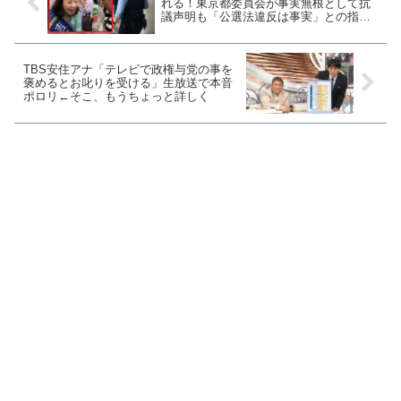
れる！東京都委員会が事実無根として抗
議声明も「公選法違反は事実」との指摘
相次ぐ
TBS安住アナ「テレビで政権与党の事を
褒めるとお叱りを受ける」生放送で本音
ポロリ←そこ、もうちょっと詳しく