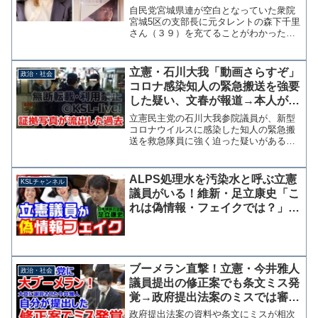
っては地獄の選挙区
自民党宮城県連が空白となっていた衆院
宮城5区の支部長に元タレントの森下千里
さん（３９）を充てることがわかった。
森下さんはグラビアやバラエティー番組
で活躍していたが2019年12月の所属事務
所との契約を解除し事実上の芸能界引退
立憲・石川大我「動画さらすぞ」
政治・社会
となっていた。 ...
コロナ感染知人の緊急搬送を強要
した疑い、文春が報道→本人が否
定も証拠写真が流出した過去
立憲民主党の石川大我参院議員が、新型
コロナウイルスに感染した知人の緊急搬
送を救急隊員に強く迫った疑いがあるこ
とを週刊文春が報じている。参考：「動
画さらすぞ」立憲民主党・石川大我参院
議員が「コロナ救急搬送」強要の疑い |
ALPS処理水を汚染水と呼ぶ立憲
KSLチャンネル
文春オンライン 石川...
議員がいる！維新・足立康史「こ
れは偽情報・フェイクでは？」西
村大臣「まったくそのとおりで
す」
ブーメラン直撃！立憲・今井雅人
政治・社会
議員提出の修正案でも条文ミス発
覚→政府提出法案のミスでは審議
拒否で恫喝、大臣に謝罪させてい
政府提出法案の資料や条文にミスが相次