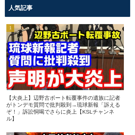
人気記事
【大炎上】辺野古ボート転覆事件の遺族に記者
がトンデモ質問で批判殺到→琉球新報「訴える
ぞ！」訴訟恫喝でさらに炎上【KSLチャンネ
ル】