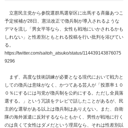
立憲民主党から参院選群馬選挙区に出馬する斉藤あつこ
予定候補が28日、憲法改正で徴兵制が導入されるような
デマを流し「男女平等なら、女性も戦地にいかされるかも
しれない」と性差別ともとれる投稿を行い批判を浴びてい
る。
https://twitter.com/saitoh_atsuko/status/114439143876075
9296
まず、高度な技術訓練が必要となる現代において戦力と
しての徴兵は意味がなく、かつてある芸人が「投票率１０
０％にするには与党が徴兵制を公約にする。ただし全員落
選する。」という冗談をテレビで話したことがあるが、民
主的な選挙がある以上は徴兵制はありえない。また、自衛
隊の海外派遣に反対するならともかく、男性が戦地に行く
のは良くて女性はダメだという理屈なら、それは性差別以