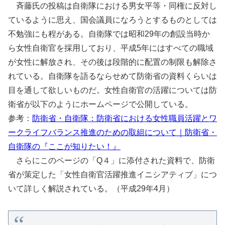
斉藤氏の投稿は自衛隊における男女平等・同権に反対し
ているように思え、国会議員になろうとするものとしては
不勉強にも程がある。自衛隊では昭和29年の創設当時か
ら女性自衛官を採用しており、平成5年にはすべての職域
が女性に解放され、その後は段階的に配置の制限も解除さ
れている。自衛隊を語るならせめて防衛省の資料くらいは
目を通して欲しいものだ。女性自衛官の活躍については防
衛省が以下のようにホームページで公開している。
参考：
防衛省・自衛隊：防衛省における女性職員活躍とワ
ークライフバランス推進のための取組について｜防衛省・
自衛隊の『ここが知りたい！』
さらにこのページの「Q４」に添付された資料で、防衛
省が策定した「女性自衛官活躍推進イニシアティブ」につ
いて詳しく解説されている。（平成29年4月）