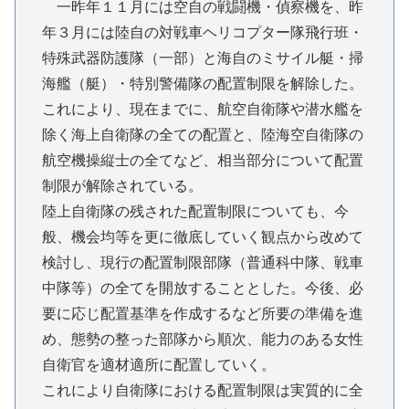
一昨年１１月には空自の戦闘機・偵察機を、昨
年３月には陸自の対戦車ヘリコプター隊飛行班・
特殊武器防護隊（一部）と海自のミサイル艇・掃
海艦（艇）・特別警備隊の配置制限を解除した。
これにより、現在までに、航空自衛隊や潜水艦を
除く海上自衛隊の全ての配置と、陸海空自衛隊の
航空機操縦士の全てなど、相当部分について配置
制限が解除されている。
陸上自衛隊の残された配置制限についても、今
般、機会均等を更に徹底していく観点から改めて
検討し、現行の配置制限部隊（普通科中隊、戦車
中隊等）の全てを開放することとした。今後、必
要に応じ配置基準を作成するなど所要の準備を進
め、態勢の整った部隊から順次、能力のある女性
自衛官を適材適所に配置していく。
これにより自衛隊における配置制限は実質的に全