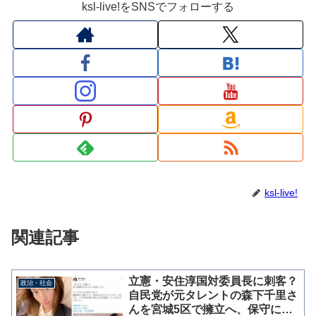
ksl-live!をSNSでフォローする
ksl-live!
関連記事
立憲・安住淳国対委員長に刺客？
政治・社会
自民党が元タレントの森下千里さ
んを宮城5区で擁立へ、保守にと