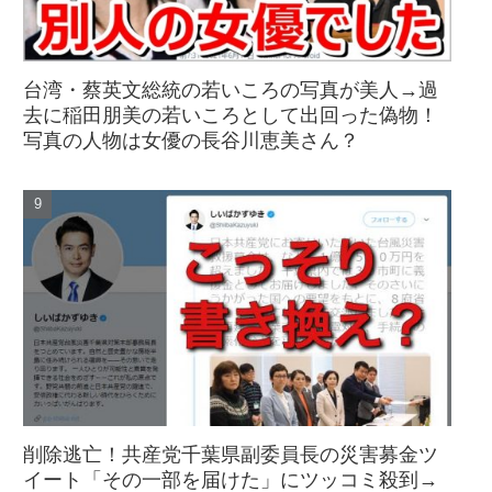
台湾・蔡英文総統の若いころの写真が美人→過
去に稲田朋美の若いころとして出回った偽物！
写真の人物は女優の長谷川恵美さん？
削除逃亡！共産党千葉県副委員長の災害募金ツ
イート「その一部を届けた」にツッコミ殺到→