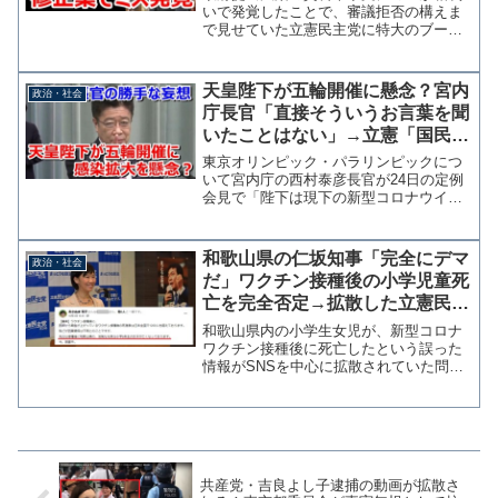
た
いで発覚したことで、審議拒否の構えま
で見せていた立憲民主党に特大のブーメ
ランが返ってきた。 日本維新の会・足
立康史衆院議員によると、立憲民主党の
今井雅人衆院議員が提出した修正案に配
天皇陛下が五輪開催に懸念？宮内
政治・社会
字（インデント）ミスが発...
庁長官「直接そういうお言葉を聞
いたことはない」→立憲「国民の
不安を代弁していただいている」
東京オリンピック・パラリンピックにつ
いて宮内庁の西村泰彦長官が24日の定例
会見で「陛下は現下の新型コロナウイル
スの感染状況を大変心配されている」
「開催が感染拡大につながらないか、ご
懸念されていると拝察している」と述べ
和歌山県の仁坂知事「完全にデマ
政治・社会
た。 加藤勝信官房長官は...
だ」ワクチン接種後の小学児童死
亡を完全否定→拡散した立憲民主
党県議は謝罪もなくこっそり削除
和歌山県内の小学生女児が、新型コロナ
ワクチン接種後に死亡したという誤った
情報がSNSを中心に拡散されていた問題
で、和歌山県の仁坂吉伸知事は12日の定
例記者会見で「完全にデマだ」と否定し
た。 誤った情報は10月初旬からSNSで
拡散され、ワクチ...
共産党・吉良よし子逮捕の動画が拡散さ