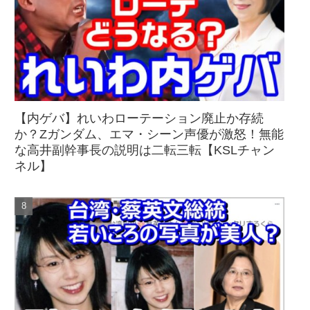
【内ゲバ】れいわローテーション廃止か存続
か？Zガンダム、エマ・シーン声優が激怒！無能
な高井副幹事長の説明は二転三転【KSLチャン
ネル】