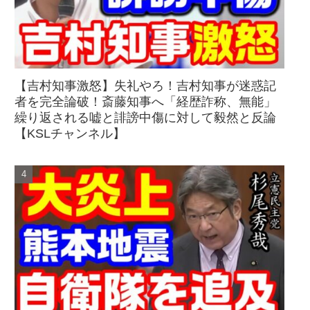
【吉村知事激怒】失礼やろ！吉村知事が迷惑記
者を完全論破！斎藤知事へ「経歴詐称、無能」
繰り返される嘘と誹謗中傷に対して毅然と反論
【KSLチャンネル】