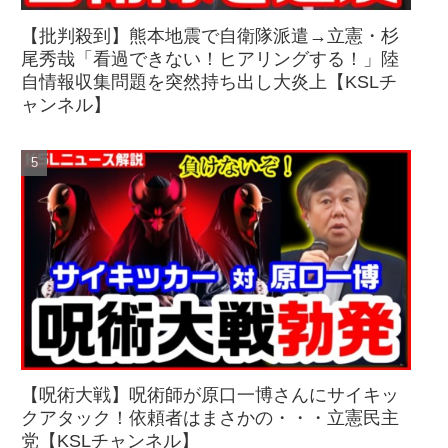
【批判殺到】熊本地震で自衛隊派遣→立憲・杉
尾秀哉「看過できない！ヒアリングする！」陸
自情報収集問題を突然持ち出し大炎上【KSLチ
ャンネル】
【呪術大戦】呪術師が原口一博さんにサイキッ
クアタック！依頼者はまさかの・・・立憲民主
党【KSLチャンネル】