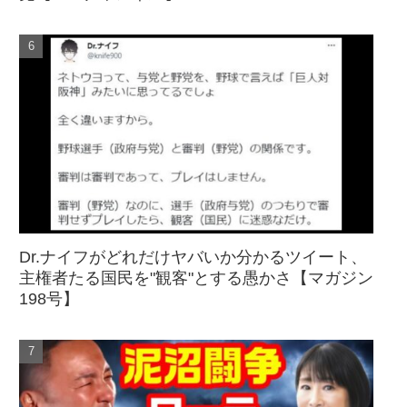
Dr.ナイフがどれだけヤバいか分かるツイート、
主権者たる国民を"観客"とする愚かさ【マガジン
198号】