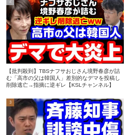
【批判殺到】TBSナフサおじさん境野春彦が詰
む「高市の父は韓国人」差別的なデマを投稿し
削除逃亡→指摘に逆ギレ【KSLチャンネル】