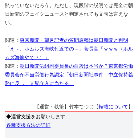
黙っていないだろう。ただし、現段階の説明では完全に朝
日新聞のフェイクニュースと判定されても文句は言えな
い。
関連：
東京新聞・望月記者の質問原稿は朝日新聞と判明
「え～、ホムルズ海峡付近での～」菅長官「ｗｗｗ（ホル
ムズ海峡やで？）」
関連：
朝日新聞労組副委員長の自殺は本当か？東京都労働
委員会が不当労働行為認定「朝日新聞社事件 中立保持義
務に反し、支配介入に当たる」
【運営・執筆】竹本てつじ【
転載について
】
◆運営支援をお願いします
各種支援方法の詳細