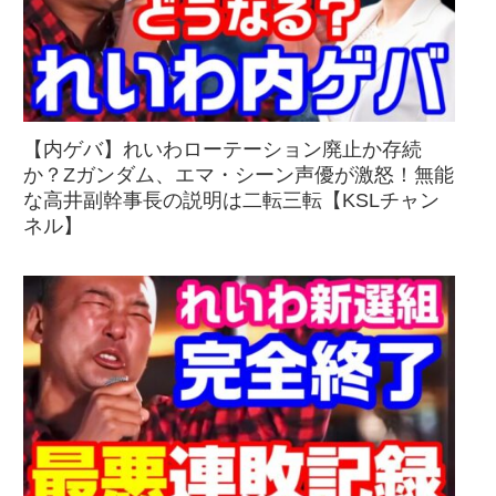
【内ゲバ】れいわローテーション廃止か存続
か？Zガンダム、エマ・シーン声優が激怒！無能
な高井副幹事長の説明は二転三転【KSLチャン
ネル】