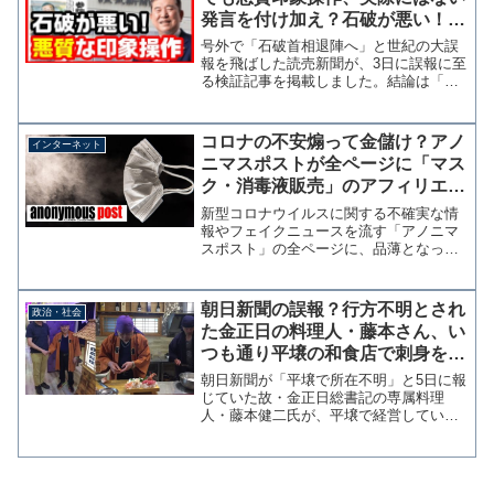
発言を付け加え？石破が悪い！で
責任転嫁【KSLチャンネル】
号外で「石破首相退陣へ」と世紀の大誤
報を飛ばした読売新聞が、3日に誤報に至
る検証記事を掲載しました。結論は「石
破氏が翻意の可能性」と、総理が嘘をつ
いて騙されたという報道機関とは思えな
い他責思考を披露しています。参考：首
コロナの不安煽って金儲け？アノ
インターネット
相「辞める」明言、読売...
ニマスポストが全ページに「マス
ク・消毒液販売」のアフィリエイ
ト広告を仕込む
新型コロナウイルスに関する不確実な情
報やフェイクニュースを流す「アノニマ
スポスト」の全ページに、品薄となって
いるマスクと消毒液を販売するアフィリ
エイト広告が仕込まれていることが判明
した。 仕込まれた広告をクリックして
朝日新聞の誤報？行方不明とされ
政治・社会
マスクや消毒液を購入する...
た金正日の料理人・藤本さん、い
つも通り平壌の和食店で刺身を切
っていた！
朝日新聞が「平壌で所在不明」と5日に報
じていた故・金正日総書記の専属料理
人・藤本健二氏が、平壌で経営している
日本料理店「たかはし」で普通に働いて
いることが判明した。同店を訪れたコリ
ン・クルックス駐北朝鮮英国大使による
と「刺身セットが素晴らし...