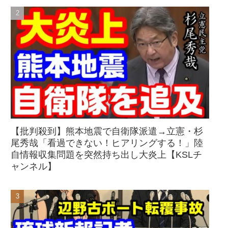
【批判殺到】熊本地震で自衛隊派遣→立憲・杉
尾秀哉「看過できない！ヒアリングする！」陸
自情報収集問題を突然持ち出し大炎上【KSLチ
ャンネル】