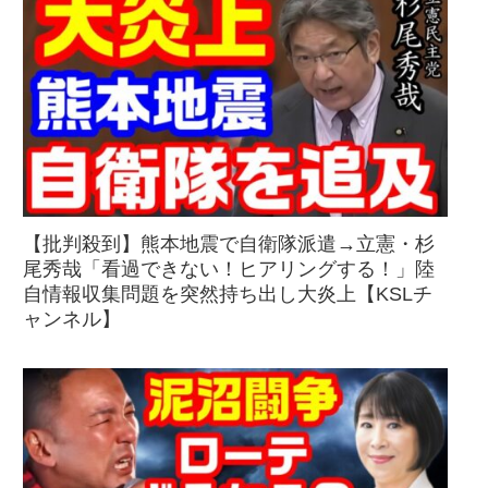
【批判殺到】熊本地震で自衛隊派遣→立憲・杉
尾秀哉「看過できない！ヒアリングする！」陸
自情報収集問題を突然持ち出し大炎上【KSLチ
ャンネル】