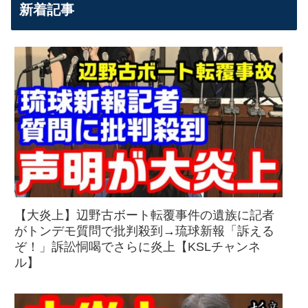
新着記事
【大炎上】辺野古ボート転覆事件の遺族に記者
がトンデモ質問で批判殺到→琉球新報「訴える
ぞ！」訴訟恫喝でさらに炎上【KSLチャンネ
ル】