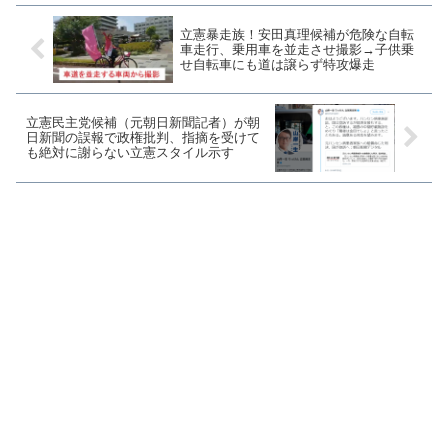
立憲暴走族！安田真理候補が危険な自転
車走行、乗用車を並走させ撮影→子供乗
せ自転車にも道は譲らず特攻爆走
立憲民主党候補（元朝日新聞記者）が朝
日新聞の誤報で政権批判、指摘を受けて
も絶対に謝らない立憲スタイル示す