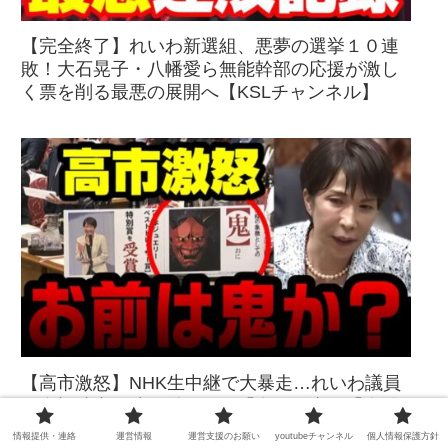
【完全終了】れいわ新選組、悪夢の選挙１０連
敗！大石晃子・八幡愛ら無能幹部の応援が激し
く票を削る最悪の展開へ【KSLチャンネル】
【高市激怒】NHK生中継で大暴走…れいわ議員
が全視聴者を凍り付かせた「鬼の写真」「人間
の心は？」最悪の誹謗中傷で懲罰か？【KSLチ
情報提供・連絡
運営情報
運営支援のお願い
youtubeチャンネル
個人情報保護方針