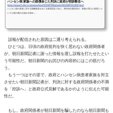
ハンセン病 家族への賠償命じた判決に政府が控訴断念へ
https://www3.nhk.or.jp/news/html/20190709/amp/k10011987021000.html
ハンセン病の患者に対する隔離政策をめぐる集団訴訟で先に、熊本地方裁判所が、家族が受けた損害につ
いても国の責任を認める初め…
誤報が配信された原因は二通り考えられる。
ひとつは、日頃の政府批判を快く思わない政府関係者
が、朝日新聞記者に謝った情報を渡し誤報を打たせたとい
う可能性だ。朝日新聞のお詫びの内容的にはこの筋だろ
う。
もう一つはその逆で、政府とハンセン病患者家族を対立
させたい朝日新聞記者が、判決に対する政府関係者の不満
を「控訴へ」と政府公式見解であるかのように伝えた可能
性だ。
もし、政府関係者が朝日新聞を騙したのなら朝日新聞も