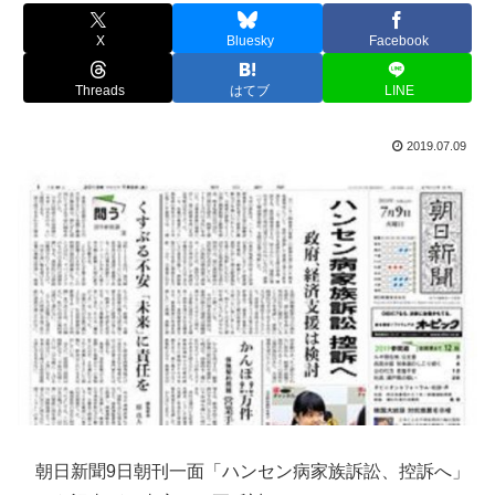
X
Bluesky
Facebook
Threads
はてブ
LINE
2019.07.09
朝日新聞9日朝刊一面「ハンセン病家族訴訟、控訴へ」