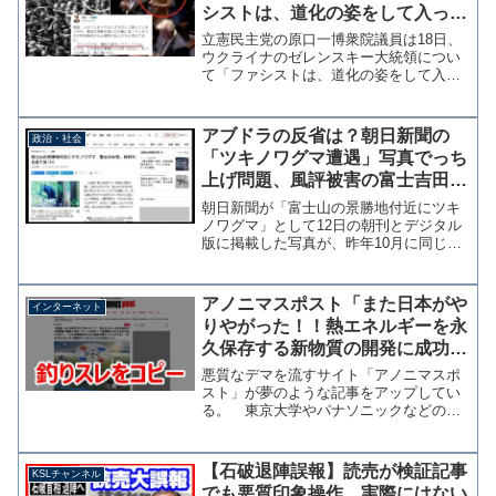
シストは、道化の姿をして入って
くる。人々は、その道化が悪魔だ
立憲民主党の原口一博衆院議員は18日、
とは気づかない。」
ウクライナのゼレンスキー大統領につい
て「ファシストは、道化の姿をして入っ
てくる。人々は、その道化が悪魔だとは
気づかない。」とツイッターに投稿し、
日本でのオンライン国会演説を求める声
アブドラの反省は？朝日新聞の
政治・社会
をけん制した。何故、人...
「ツキノワグマ遭遇」写真でっち
上げ問題、風評被害の富士吉田市
が説明と謝罪を求める抗議文を送
朝日新聞が「富士山の景勝地付近にツキ
付
ノワグマ」として12日の朝刊とデジタル
版に掲載した写真が、昨年10月に同じ朝
日新聞に掲載された長野県提供の写真と
同一であったことが問題となっている。
朝日新聞は指摘を受け「確認が不十分だ
アノニマスポスト「また日本がや
インターネット
った」として記事の公...
りやがった！！熱エネルギーを永
久保存する新物質の開発に成功」
→５ちゃんねるの釣りスレをコピ
悪質なデマを流すサイト「アノニマスポ
ーして恥をかく
スト」が夢のような記事をアップしてい
る。 東京大学やパナソニックなどの研
究者からなる共同研究グループが、熱エ
ネルギーを永続的に保存できる長期蓄熱
セラミックを発見したという記事を転載
【石破退陣誤報】読売が検証記事
KSLチャンネル
し、タイトルにも採用され...
でも悪質印象操作、実際にはない