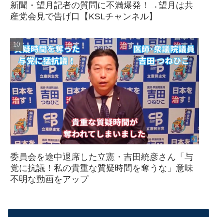
新聞・望月記者の質問に不満爆発！→望月は共
産党会見で告げ口【KSLチャンネル】
委員会を途中退席した立憲・吉田統彦さん「与
党に抗議！私の貴重な質疑時間を奪うな」意味
不明な動画をアップ