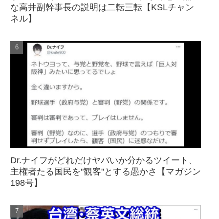
な高井副幹事長の説明は二転三転【KSLチャン
ネル】
Dr.ナイフがどれだけヤバいか分かるツイート、
主権者たる国民を"観客"とする愚かさ【マガジン
198号】