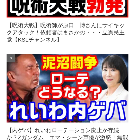
【呪術大戦】呪術師が原口一博さんにサイキッ
クアタック！依頼者はまさかの・・・立憲民主
党【KSLチャンネル】
【内ゲバ】れいわローテーション廃止か存続
か？Zガンダム、エマ・シーン声優が激怒！無能