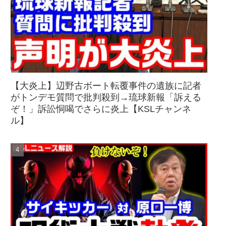
【大炎上】辺野古ボート転覆事件の遺族に記者
がトンデモ質問で批判殺到→琉球新報「訴える
ぞ！」訴訟恫喝でさらに炎上【KSLチャンネ
ル】