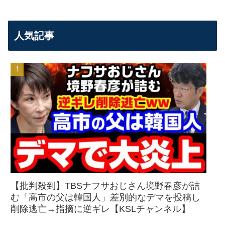
人気記事
【批判殺到】TBSナフサおじさん境野春彦が詰
む「高市の父は韓国人」差別的なデマを投稿し
削除逃亡→指摘に逆ギレ【KSLチャンネル】