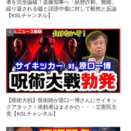
者を完全論破！斎藤知事へ「経歴詐称、無能」
繰り返される嘘と誹謗中傷に対して毅然と反論
【KSLチャンネル】
【呪術大戦】呪術師が原口一博さんにサイキッ
クアタック！依頼者はまさかの・・・立憲民主
党【KSLチャンネル】