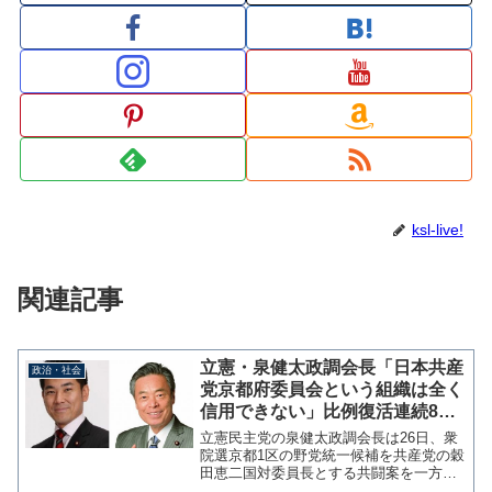
ksl-live!
関連記事
立憲・泉健太政調会長「日本共産
政治・社会
党京都府委員会という組織は全く
信用できない」比例復活連続8回
の日本記録保持者である共産・穀
立憲民主党の泉健太政調会長は26日、衆
田恵二を野党統一候補とする打診
院選京都1区の野党統一候補を共産党の穀
田恵二国対委員長とする共闘案を一方的
に不快感
に発表した日本共産党京都府委員会に対