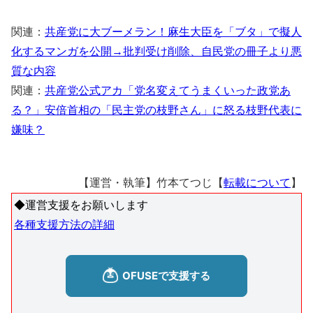
関連：
共産党に大ブーメラン！麻生大臣を「ブタ」で擬人
化するマンガを公開→批判受け削除、自民党の冊子より悪
質な内容
関連：
共産党公式アカ「党名変えてうまくいった政党あ
る？」安倍首相の「民主党の枝野さん」に怒る枝野代表に
嫌味？
【運営・執筆】竹本てつじ【
転載について
】
◆運営支援をお願いします
各種支援方法の詳細