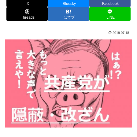
X
Bluesky
Facebook
Threads
はてブ
LINE
2019.07.18