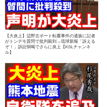
【大炎上】辺野古ボート転覆事件の遺族に記者
がトンデモ質問で批判殺到→琉球新報「訴える
ぞ！」訴訟恫喝でさらに炎上【KSLチャンネ
ル】