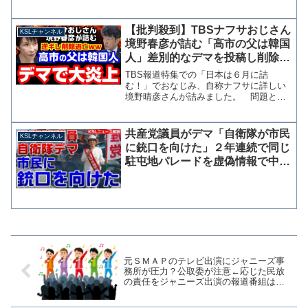
とツイッターに投稿した。岸田文雄政調
会長の最下位を阻止するために他派閥が
票が回したとされる報道を受けての投稿
【批判殺到】TBSナフサおじさん
KSLチャンネル
だ。「二位じゃダメなん...
境野春彦が詰む「高市の父は韓国
人」差別的なデマを投稿し削除逃
亡→指摘に逆ギレ【KSLチャンネ
TBS報道特集での「日本は６月に詰
ル】
む！」でおなじみ、自称ナフサに詳しい
境野晴彦さんが詰みました。 問題とな
っているのは24日のX投稿で、高市総理
の父親が韓国人というデマを流していま
す。 批判の文脈で出自を持ち出すこと
共産党議員がデマ「自衛隊が市民
KSLチャンネル
自体が人権上の問題がある...
に銃口を向けた」２年連続で同じ
駐屯地パレードを虚偽情報で中傷
する常習者【KSLチャンネル】
元ＳＭＡＰのテレビ出演にジャニーズ事
務所が圧力？公取委が注意←応じた民放
の責任をジャニーズ出演の報道番組はど
う伝えるのか