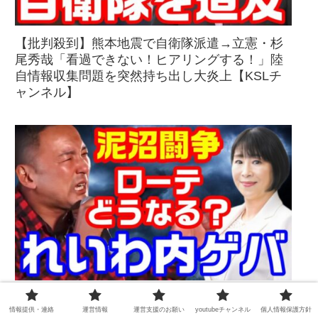
【批判殺到】熊本地震で自衛隊派遣→立憲・杉
尾秀哉「看過できない！ヒアリングする！」陸
自情報収集問題を突然持ち出し大炎上【KSLチ
ャンネル】
【内ゲバ】れいわローテーション廃止か存続
情報提供・連絡
運営情報
運営支援のお願い
youtubeチャンネル
個人情報保護方針
か？Zガンダム、エマ・シーン声優が激怒！無能