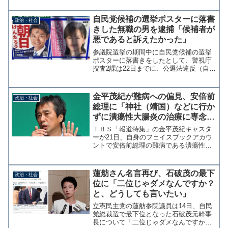
して、強い不快感を示した。 泉氏は京
都新聞の記事を引用しながら「全く信用
自民党候補の選挙ポスターに落書
政治・社会
できない」「分断する...
きした無職の男を逮捕「候補者が
悪であると訴えたかった」
参議院選挙の期間中に自民党候補の選挙
ポスターに落書きをしたとして、警視庁
捜査2課は22日までに、公選法違反（自由
妨害）の疑いで無職の男を逮捕した。都
内で複数の候補者に対する同様の落書き
が約280件確認されており、関連を調べて
金平茂紀が難病への偏見、安倍前
政治・社会
いるという。選挙...
総理に「神社（靖国）などに行か
ずに潰瘍性大腸炎の治療に専念な
さってください」
ＴＢＳ「報道特集」の金平茂紀キャスタ
ーが21日、自身のフェイスブックアカウ
ントで安倍前総理の難病である潰瘍性大
腸炎に対する偏見に基づいた投稿を行っ
ている。いやいや、潰瘍性大腸炎の治療
に専念なさってくださいませ。ああ、そ
蓮舫さん名言再び、石破茂の最下
政治・社会
れから、神社などに行か...
位に「二位じゃダメなんですか？
と、どうしても言いたい」
立憲民主党の蓮舫参院議員は14日、自民
党総裁選で最下位となった石破茂元幹事
長について「二位じゃダメなんですか」