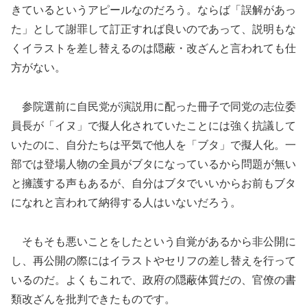
きているというアピールなのだろう。ならば「誤解があっ
た」として謝罪して訂正すれば良いのであって、説明もな
くイラストを差し替えるのは隠蔽・改ざんと言われても仕
方がない。
参院選前に自民党が演説用に配った冊子で同党の志位委
員長が「イヌ」で擬人化されていたことには強く抗議して
いたのに、自分たちは平気で他人を「ブタ」で擬人化。一
部では登場人物の全員がブタになっているから問題が無い
と擁護する声もあるが、自分はブタでいいからお前もブタ
になれと言われて納得する人はいないだろう。
そもそも悪いことをしたという自覚があるから非公開に
し、再公開の際にはイラストやセリフの差し替えを行って
いるのだ。よくもこれで、政府の隠蔽体質だの、官僚の書
類改ざんを批判できたものです。