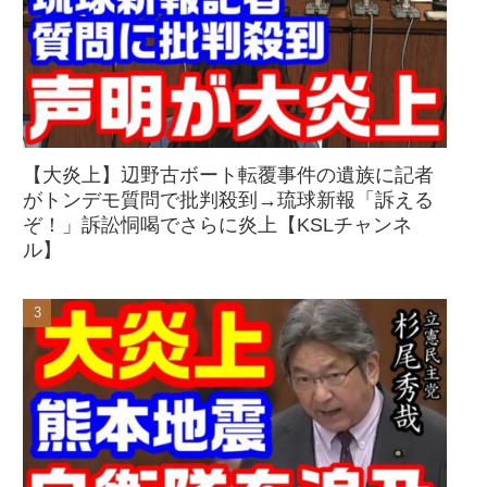
【大炎上】辺野古ボート転覆事件の遺族に記者
がトンデモ質問で批判殺到→琉球新報「訴える
ぞ！」訴訟恫喝でさらに炎上【KSLチャンネ
ル】