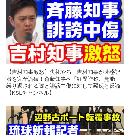
【吉村知事激怒】失礼やろ！吉村知事が迷惑記
者を完全論破！斎藤知事へ「経歴詐称、無能」
繰り返される嘘と誹謗中傷に対して毅然と反論
【KSLチャンネル】