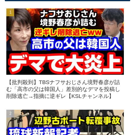
【批判殺到】TBSナフサおじさん境野春彦が詰
む「高市の父は韓国人」差別的なデマを投稿し
削除逃亡→指摘に逆ギレ【KSLチャンネル】