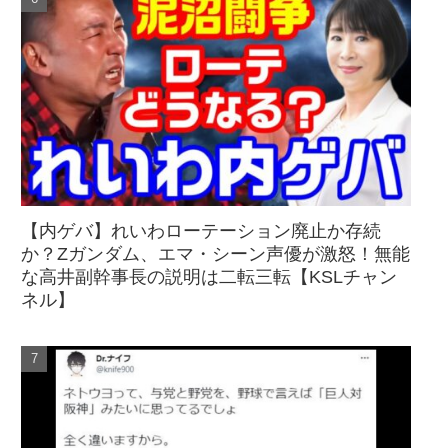
【内ゲバ】れいわローテーション廃止か存続
か？Zガンダム、エマ・シーン声優が激怒！無能
な高井副幹事長の説明は二転三転【KSLチャン
ネル】