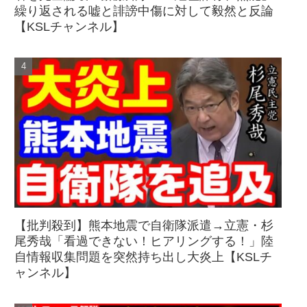
繰り返される嘘と誹謗中傷に対して毅然と反論
【KSLチャンネル】
【批判殺到】熊本地震で自衛隊派遣→立憲・杉
尾秀哉「看過できない！ヒアリングする！」陸
自情報収集問題を突然持ち出し大炎上【KSLチ
ャンネル】