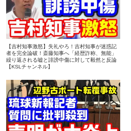
【吉村知事激怒】失礼やろ！吉村知事が迷惑記
者を完全論破！斎藤知事へ「経歴詐称、無能」
繰り返される嘘と誹謗中傷に対して毅然と反論
【KSLチャンネル】