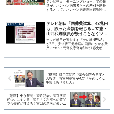
するとして要望書提出
テレビ朝日「モーニングショー」での報
道が元ハンセン病患者らへの差別を助長
するとして、ハンセン病違憲国賠訴訟全
国原告団協議会が31日、テレビ朝日に対
して改善を求める要望書を提出したこと
を明らかにした。ハンセン病元患者ら、
テレビ朝日「国葬費試算、43兆円
マスコミ・報道
テレ朝に要望書 コロナ...
も」誤った金額を報じる→立憲・
山井和則議員が疑うことなくツイ
ート
テレビ朝日が運営する『テレ朝NEWS』
が6日、安倍晋三元総理の国葬にかかる費
用について元警視庁警備部の江藤史朗氏
が試算した「43億円」を、誤って「43兆
円」と報じていたことが分かった。 立
憲民主党の山井和則衆議院議員は、これ
を疑うこともなく...
【動画】徴用工問題で基金創設合意案と
の報道 菅官房長官が否定「そのような
事実はありません」
【動画】東京新聞・望月記者に菅官房長
官ついにキレる 望月「文科省への質問
でも長官が答えろ！官邸の意向が働いて
るのか！」→菅「全くありません！
（怒）」