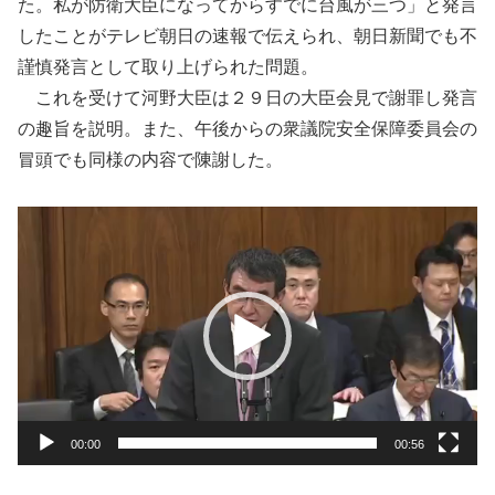
た。私が防衛大臣になってからすでに台風が三つ」と発言
したことがテレビ朝日の速報で伝えられ、朝日新聞でも不
謹慎発言として取り上げられた問題。
これを受けて河野大臣は２９日の大臣会見で謝罪し発言
の趣旨を説明。また、午後からの衆議院安全保障委員会の
冒頭でも同様の内容で陳謝した。
動
画
プ
レ
ー
ヤ
ー
00:00
00:56