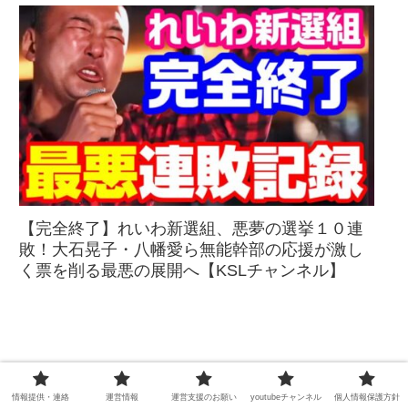
【完全終了】れいわ新選組、悪夢の選挙１０連
敗！大石晃子・八幡愛ら無能幹部の応援が激し
く票を削る最悪の展開へ【KSLチャンネル】
情報提供・連絡
運営情報
運営支援のお願い
youtubeチャンネル
個人情報保護方針