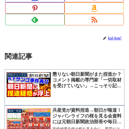
ksl-live!
関連記事
懲りない朝日新聞がまた捏造か？
KSLチャンネル
コメント掲載の専門家「一切取材
を受けていない」→こっそり記者
名を削除して記事を訂正【KSLチ
ャンネル】
共産党が資料捏造→朝日が報道！
政治・社会
ジャパンライフの桜を見る会資料
には元朝日新聞政治部長や毎日新
聞などメディア関係者の名前が掲
安倍総理主催の桜を見る会に、悪質なマ