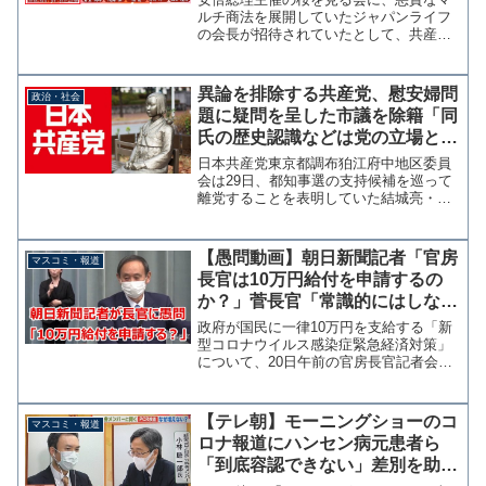
載されていた
ルチ商法を展開していたジャパンライフ
の会長が招待されていたとして、共産党
の田村智子衆院議員が国会で追及しマス
コミ各社もこぞってこれを報じてい
る。 しかし、ジャパンライフが招待状
異論を排除する共産党、慰安婦問
政治・社会
を勧誘に利用したとされる資料...
題に疑問を呈した市議を除籍「同
氏の歴史認識などは党の立場とは
相容れない」
日本共産党東京都調布狛江府中地区委員
会は29日、都知事選の支持候補を巡って
離党することを表明していた結城亮・府
中市議を除籍とすることを発表した。地
区委員会は「同氏の歴史認識などは党の
立場と相容れない」とし、結城市議に直
【愚問動画】朝日新聞記者「官房
マスコミ・報道
ちに議員辞職するよう求...
長官は10万円給付を申請するの
か？」菅長官「常識的にはしない
と思いますけど？」
政府が国民に一律10万円を支給する「新
型コロナウイルス感染症緊急経済対策」
について、20日午前の官房長官記者会見
で朝日新聞の阿部記者が「長官は申請す
るのか？」と質問し菅官房長官が思わず
失笑する場面があった。この愚問に官房
【テレ朝】モーニングショーのコ
マスコミ・報道
長官は「常識的にはし...
ロナ報道にハンセン病元患者ら
「到底容認できない」差別を助長