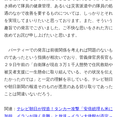
き締めて隊員の健康管理、あるいは災害派遣中の隊員の処
遇のなかで改善を要するものについては、しっかりとそれ
を実現してまいりたいと思っております。また、そういう
趣旨での発言でございました。ご不快な思いをされた方に
改めてお詫び申し上げたいと思います。
パーティーでの発言は前後関係を考えれば問題のないも
のであったという指摘が相次いでおり、菅義偉官房長官も
２９日午前の「自衛隊が現在３万１千人態勢で住民救助や
被災者支援に一生懸命に取り組んでいる。その状況を伝え
たかったのでは」と一定の理解を示している。テレビ朝日
や朝日新聞の報道そのものが悪意のある切り取りであった
ことは間違いないだろう。
関連：
テレビ朝日が捏造！タンカー攻撃「安倍総理も米に
加担、イランが強く非難」と放送→イラン大使館が否定→