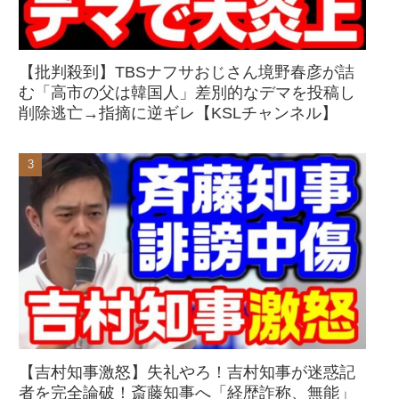
【批判殺到】TBSナフサおじさん境野春彦が詰
む「高市の父は韓国人」差別的なデマを投稿し
削除逃亡→指摘に逆ギレ【KSLチャンネル】
【吉村知事激怒】失礼やろ！吉村知事が迷惑記
者を完全論破！斎藤知事へ「経歴詐称、無能」