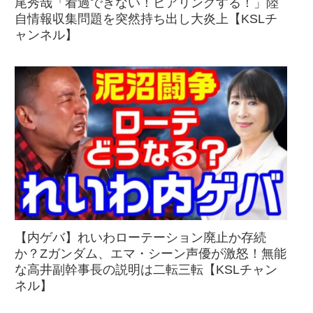
尾秀哉「看過できない！ヒアリングする！」陸
自情報収集問題を突然持ち出し大炎上【KSLチ
ャンネル】
【内ゲバ】れいわローテーション廃止か存続
か？Zガンダム、エマ・シーン声優が激怒！無能
な高井副幹事長の説明は二転三転【KSLチャン
ネル】