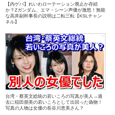
【内ゲバ】れいわローテーション廃止か存続
か？Zガンダム、エマ・シーン声優が激怒！無能
な高井副幹事長の説明は二転三転【KSLチャン
ネル】
台湾・蔡英文総統の若いころの写真が美人→過
去に稲田朋美の若いころとして出回った偽物！
写真の人物は女優の長谷川恵美さん？