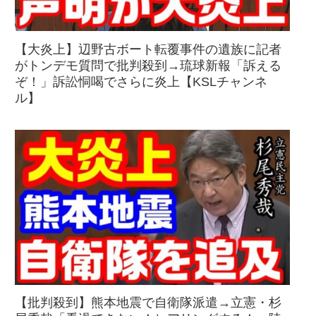
【大炎上】辺野古ボート転覆事件の遺族に記者
がトンデモ質問で批判殺到→琉球新報「訴える
ぞ！」訴訟恫喝でさらに炎上【KSLチャンネ
ル】
【批判殺到】熊本地震で自衛隊派遣→立憲・杉