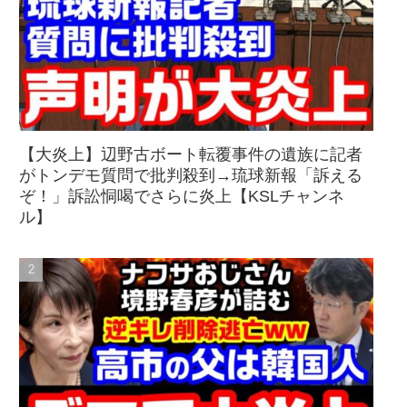
【大炎上】辺野古ボート転覆事件の遺族に記者
がトンデモ質問で批判殺到→琉球新報「訴える
ぞ！」訴訟恫喝でさらに炎上【KSLチャンネ
ル】