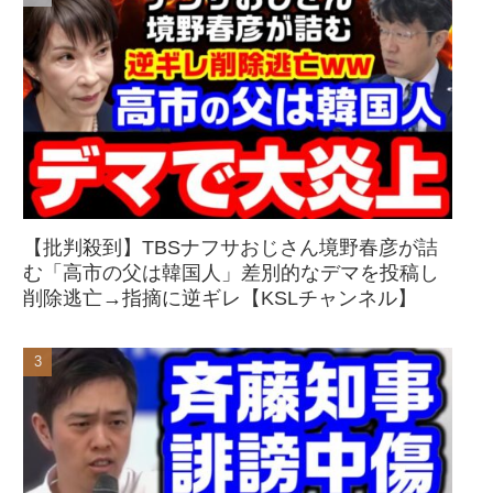
【批判殺到】TBSナフサおじさん境野春彦が詰
む「高市の父は韓国人」差別的なデマを投稿し
削除逃亡→指摘に逆ギレ【KSLチャンネル】