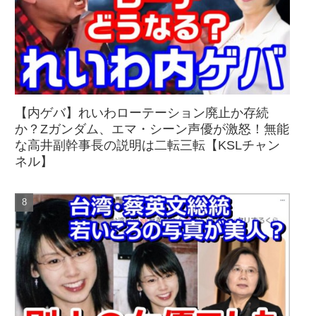
【内ゲバ】れいわローテーション廃止か存続
か？Zガンダム、エマ・シーン声優が激怒！無能
な高井副幹事長の説明は二転三転【KSLチャン
ネル】