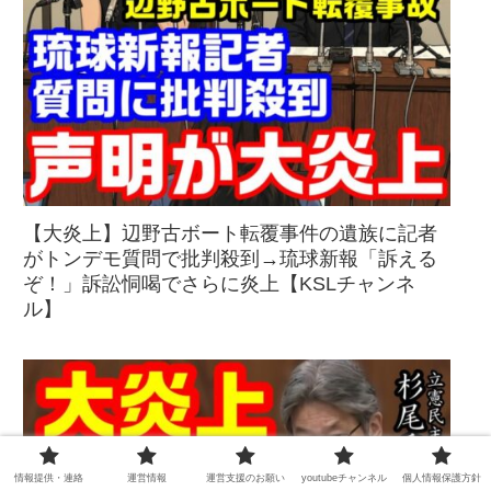
【大炎上】辺野古ボート転覆事件の遺族に記者
がトンデモ質問で批判殺到→琉球新報「訴える
ぞ！」訴訟恫喝でさらに炎上【KSLチャンネ
ル】
情報提供・連絡
運営情報
運営支援のお願い
youtubeチャンネル
個人情報保護方針