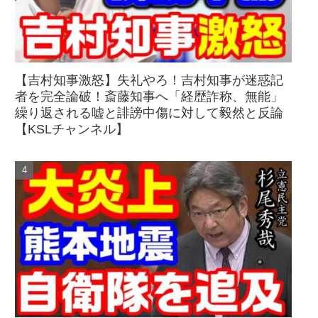
【吉村知事激怒】失礼やろ！吉村知事が迷惑記
者を完全論破！斎藤知事へ「経歴詐称、無能」
繰り返される嘘と誹謗中傷に対して毅然と反論
【KSLチャンネル】