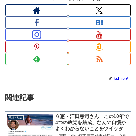
ksl-live!
関連記事
立憲・江田憲司さん「この10年で
政治・社会
4つの政党を結成」なんの自慢か
よくわからないことをツイッター
プロフに記載