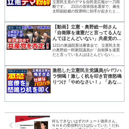
【KSLチャンネル】
立憲民主党のデマを自民党広報が一刀両
断です。 21日の首班指名選挙で、麻生
太郎副総裁の投票時に拍手が起きたとし
て立憲民主党の尾辻かな子衆銀議員が
「高市政権が、麻生傀儡政権であること
の証左であるかのような拍手でした」と
【動画】立憲・奥野総一郎さん
政治・社会
Ｘにポストし、同党の他の...
「自衛隊を違憲だと言ってる人な
んてほとんどいない」共産党の存
在をあっさりと否定してしまう
12日の衆議院憲法審査会で、立憲民主党
の奥野総一郎衆院議員が「自衛隊を違憲
だと言っている人はほとんどいない」と
発言し、出席した委員らをざわつかせる
場面があった。 奥野氏の発言は自民党
の新藤義孝衆院議員が「国会の中にも自
激怒した立憲民主党議員がパワハ
KSLチャンネル
衛隊を違憲の存在だと主...
ラ恫喝！激しく机を叩き官僚怒鳴
りつけ「やめなさい！」「あなた
は必要ない」変わらぬ体質
何もできないはずのチュート徳井さん、
ＮＨＫの受信料だけは払っていた！だれ