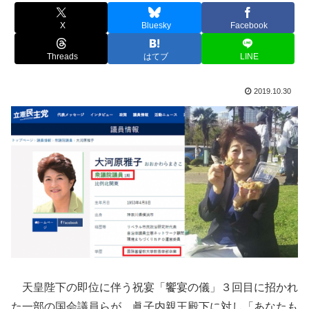
X
Bluesky
Facebook
Threads
はてブ
LINE
2019.10.30
天皇陛下の即位に伴う祝宴「饗宴の儀」３回目に招かれ
た一部の国会議員らが、眞子内親王殿下に対し「あなたも