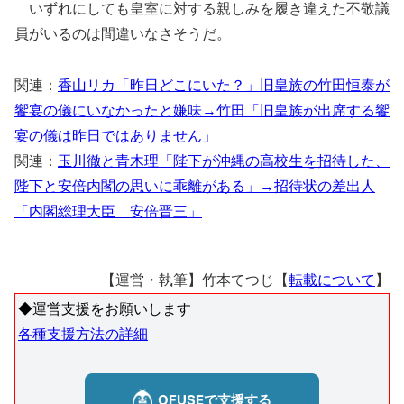
いずれにしても皇室に対する親しみを履き違えた不敬議
員がいるのは間違いなさそうだ。
関連：
香山リカ「昨日どこにいた？」旧皇族の竹田恒泰が
饗宴の儀にいなかったと嫌味→竹田「旧皇族が出席する饗
宴の儀は昨日ではありません」
関連：
玉川徹と青木理「陛下が沖縄の高校生を招待した、
陛下と安倍内閣の思いに乖離がある」→招待状の差出人
「内閣総理大臣 安倍晋三」
【運営・執筆】竹本てつじ【
転載について
】
◆運営支援をお願いします
各種支援方法の詳細