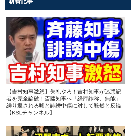
新着記事
【吉村知事激怒】失礼やろ！吉村知事が迷惑記
者を完全論破！斎藤知事へ「経歴詐称、無能」
繰り返される嘘と誹謗中傷に対して毅然と反論
【KSLチャンネル】