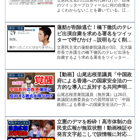
立憲民主党の江田憲司代表代行が、自身
のツイッタープロフィールに何の自慢か
よくわからないことを書いている。江田
さんにとって「この10年で4つの政党を結
成」は誇ることなのか？ 普通なら恥ず
かしくて隠したいことだと思うのだが？
蓮舫が削除逃亡！橋下徹氏のテレ
政治・社会
自慢にならない政治家...
ビ出演自粛を求める署名をツイッ
ターで呼びかけ→説明もなく削
除、無かったことに
立憲民主党の蓮舫参院議員が3日、元大阪
市長で弁護士の橋下徹氏のテレビ出演を
自粛するよう求める署名をツイッターで
呼びかけていたことが分かった。 投稿
にはさまざまな意見が寄せられたが、維
新との論争を展開するなかで民間企業に
【動画】山尾志桜里議員「中国政
政治・社会
政治的な圧力を加える動...
府による香港への国家安全法の一
方的な導入に反対する共同声明」
国会で署名呼びかけ
山尾志桜里衆院議員（無所属）は26日、
衆議院法務委員会での質問冒頭で「中国
政府による香港への国家安全法の一方的
な導入に反対する共同声明」へ日本の国
会議員も賛同する呼びかけた。現時点で
日本からは山尾氏と自民党の山田宏参院
立憲のデマを粉砕！高市体制の自
KSLチャンネル
議員が署名している。 ...
民党広報が無双状態！動画検証や
発言文字起こしで誤情報に対応