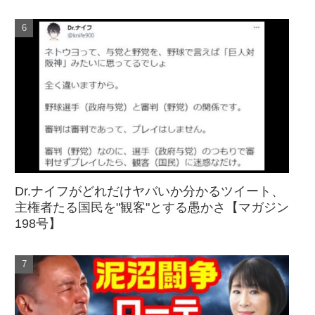
Dr.ナイフがどれだけヤバいか分かるツイート、
主権者たる国民を"観客"とする愚かさ【マガジン
198号】