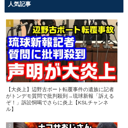
人気記事
【大炎上】辺野古ボート転覆事件の遺族に記者
がトンデモ質問で批判殺到→琉球新報「訴える
ぞ！」訴訟恫喝でさらに炎上【KSLチャンネ
ル】