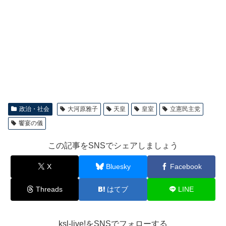
政治・社会
大河原雅子
天皇
皇室
立憲民主党
饗宴の儀
この記事をSNSでシェアしましょう
X
Bluesky
Facebook
Threads
はてブ
LINE
ksl-live!をSNSでフォローする