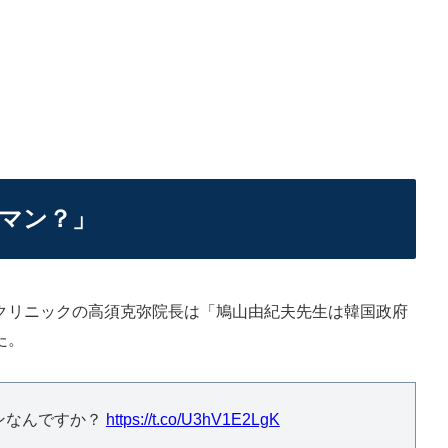
マン？」
リニックの高須克弥院長は「鳩山由紀夫先生は韓国政府
た。
ンなんですか？
https://t.co/U3hV1E2LgK