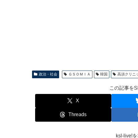
政治・社会
ＧＳＯＭＩＡ
韓国
高須クリニ
この記事をS
X
Threads
ksl-li