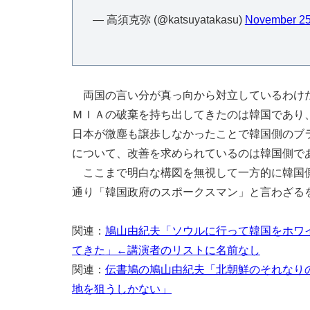
— 高須克弥 (@katsuyatakasu)
November 25
両国の言い分が真っ向から対立しているわけだ
ＭＩＡの破棄を持ち出してきたのは韓国であり
日本が微塵も譲歩しなかったことで韓国側のブ
について、改善を求められているのは韓国側で
ここまで明白な構図を無視して一方的に韓国側
通り「韓国政府のスポークスマン」と言わざる
関連：
鳩山由紀夫「ソウルに行って韓国をホワ
てきた」←講演者のリストに名前なし
関連：
伝書鳩の鳩山由紀夫「北朝鮮のそれなり
地を狙うしかない」