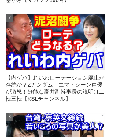
愚かさ【マガジン198号】
【内ゲバ】れいわローテーション廃止か
存続か？Zガンダム、エマ・シーン声優
が激怒！無能な高井副幹事長の説明は二
転三転【KSLチャンネル】