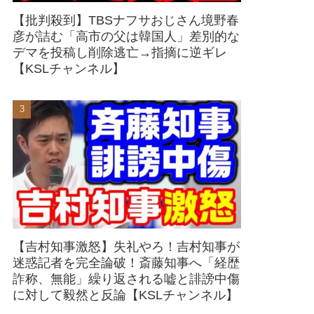
【批判殺到】TBSナフサおじさん境野春
彦が詰む「高市の父は韓国人」差別的な
デマを投稿し削除逃亡→指摘に逆ギレ
【KSLチャンネル】
【吉村知事激怒】失礼やろ！吉村知事が
迷惑記者を完全論破！斎藤知事へ「経歴
詐称、無能」繰り返される嘘と誹謗中傷
に対して毅然と反論【KSLチャンネル】