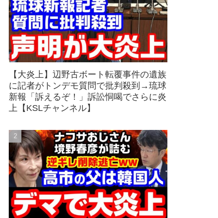
【大炎上】辺野古ボート転覆事件の遺族
に記者がトンデモ質問で批判殺到→琉球
新報「訴えるぞ！」訴訟恫喝でさらに炎
上【KSLチャンネル】