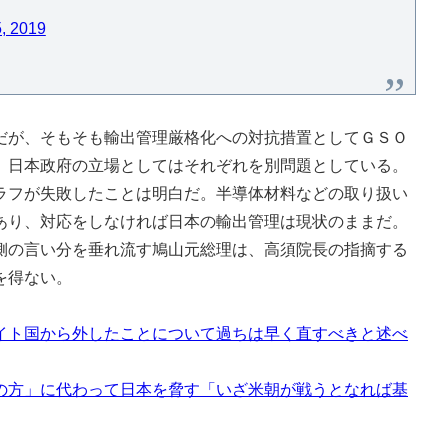
, 2019
が、そもそも輸出管理厳格化への対抗措置としてＧＳＯ
、日本政府の立場としてはそれぞれを別問題としている。
ラフが失敗したことは明白だ。半導体材料などの取り扱い
あり、対応をしなければ日本の輸出管理は現状のままだ。
の言い分を垂れ流す鳩山元総理は、高須院長の指摘する
を得ない。
イト国から外したことについて過ちは早く直すべきと述べ
の方」に代わって日本を脅す「いざ米朝が戦うとなれば基