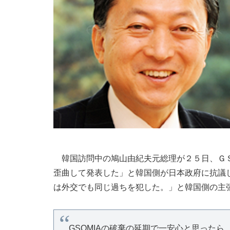
韓国訪問中の鳩山由紀夫元総理が２５日、ＧＳ
歪曲して発表した」と韓国側が日本政府に抗議
は外交でも同じ過ちを犯した。」と韓国側の主
GSOMIAの破棄の延期で一安心と思った