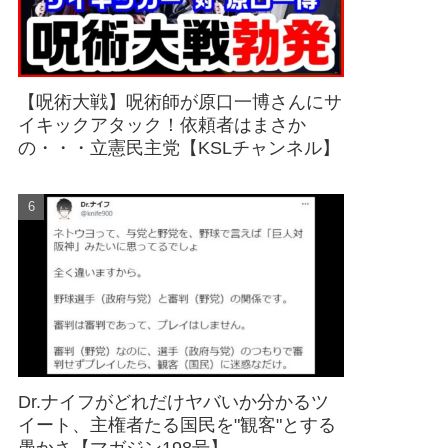
【呪術大戦】呪術師が原口一博さんにサ
イキックアタック！依頼者はまさか
の・・・立憲民主党【KSLチャンネル】
Dr.ナイフがどれだけヤバいか分かるツ
イート、主権者たる国民を"観客"とする