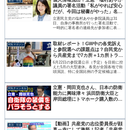
政治・社会
整に関して「１対１の...
議員の署名活動「私がやれば安心
だが、今回は秘書がやった」名簿
が選挙に利用されるとの指摘も
立憲民主党の塩村あやか参院議員は31
日、自身の事務所が行った署名活動で、
一時的に署名者の連絡先が参加者に表示
されてしまうトラブルが発生していたこ
とを明かした。大変申し訳ありません。
開始直後の短時間ではありますが、署名
取材レポート！GW中の各党訴え
KSLマガジン
頂いた方の間で連絡先が見...
と参院選への課題点は？自民党か
ら共産党まで7カ所＋1カ所トラブ
ル発生の演説巡り【マガジン171
6月22日の参院選公示（予定）を目前に控
号】
えた5月の大型連休。各党が全国各地で街
頭演説、特に全国比例の予定候補は連日
の活動を行っている。 筆者はこの連休
（前後含む）に7カ所の街頭演説を取材し
て回った。※8カ所目は現地で中止4月28
立憲・岡田克也さん、日本の防衛
KSLチャンネル
日岡山市 立...
能力に興味津々 浜田防衛大臣と
岸田総理にトマホーク購入数の説
明を求め断られる
【動画】共産党の志位委員長が顔
政治・社会
真っ赤にして激怒！記者「共産党