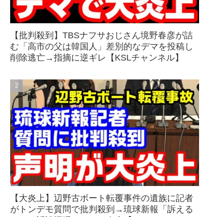
【批判殺到】TBSナフサおじさん境野春彦が詰
む「高市の父は韓国人」差別的なデマを投稿し
削除逃亡→指摘に逆ギレ【KSLチャンネル】
【大炎上】辺野古ボート転覆事件の遺族に記者
がトンデモ質問で批判殺到→琉球新報「訴える