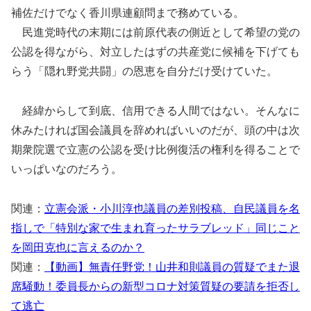
補佐だけでなく香川県連顧問まで務めている。
民進党時代の末期には前原代表の側近として希望の党の
公認を得ながら、対立したはずの共産党に候補を下げても
らう「隠れ野党共闘」の恩恵を自分だけ受けていた。
経緯からして到底、信用できる人間ではない。そんなに
休みたければ国会議員を辞めればいいのだが、頭の中は次
期衆院選で立憲の公認を受け比例復活の権利を得ることで
いっぱいなのだろう。
関連：
立憲会派・小川淳也議員の差別投稿、自民議員を名
指しで「特別な家で生まれ育ったサラブレッド」同じこと
を岡田克也に言えるのか？
関連：
【動画】無責任野党！山井和則議員の質疑でまた退
席騒動！委員長からの新型コロナ対策質疑の要請を拒否し
て逃亡