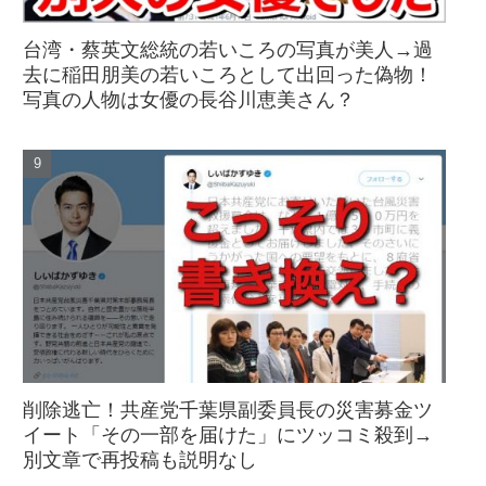
台湾・蔡英文総統の若いころの写真が美人→過
去に稲田朋美の若いころとして出回った偽物！
写真の人物は女優の長谷川恵美さん？
削除逃亡！共産党千葉県副委員長の災害募金ツ
イート「その一部を届けた」にツッコミ殺到→
別文章で再投稿も説明なし