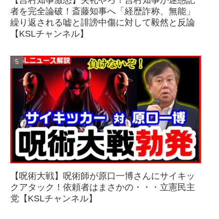
【吉村知事激怒】失礼やろ！吉村知事が迷惑記
者を完全論破！斎藤知事へ「経歴詐称、無能」
繰り返される嘘と誹謗中傷に対して毅然と反論
【KSLチャンネル】
【呪術大戦】呪術師が原口一博さんにサイキッ
クアタック！依頼者はまさかの・・・立憲民主
党【KSLチャンネル】