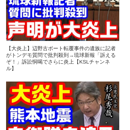
【大炎上】辺野古ボート転覆事件の遺族に記者
がトンデモ質問で批判殺到→琉球新報「訴える
ぞ！」訴訟恫喝でさらに炎上【KSLチャンネ
ル】