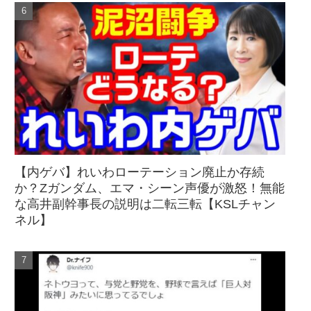
【内ゲバ】れいわローテーション廃止か存続
か？Zガンダム、エマ・シーン声優が激怒！無能
な高井副幹事長の説明は二転三転【KSLチャン
ネル】