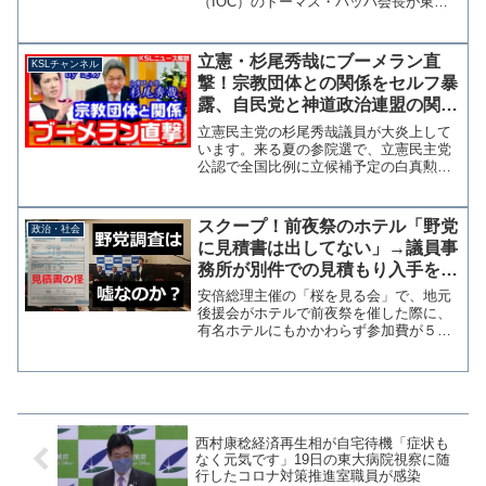
（IOC）のトーマス・バッハ会長が東京
五輪・パラリンピック組織委員会の橋本
聖子会長と会談した際に、日本人を「チ
ャイニーズピープル」と言い間違え慌て
立憲・杉尾秀哉にブーメラン直
KSLチャンネル
て訂正したことについて「バ...
撃！宗教団体との関係をセルフ暴
露、自民党と神道政治連盟の関係
追及直後 蓮舫「自分はいいん
立憲民主党の杉尾秀哉議員が大炎上して
だ」【KSLチャンネル】
います。来る夏の参院選で、立憲民主党
公認で全国比例に立候補予定の白真勲さ
んが長野に来て、立正佼成会長野教会で
講演しました。私もそれに合わせて国政
報告をさせて頂きました。白さんのユー
スクープ！前夜祭のホテル「野党
政治・社会
モラスで元気一杯のしゃべ...
に見積書は出してない」→議員事
務所が別件での見積もり入手を認
める「最低１万円」もマスコミの
安倍総理主催の「桜を見る会」で、地元
捏造と判明
後援会がホテルで前夜祭を催した際に、
有名ホテルにもかかわらず参加費が５０
００円だったことで、野党は「不足分を
総理側が負担していれば公選法違反」と
して追及を強める姿勢を示している。
立憲民主党はホテルに取材...
西村康稔経済再生相が自宅待機「症状も
なく元気です」19日の東大病院視察に随
行したコロナ対策推進室職員が感染