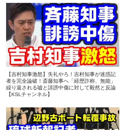
【吉村知事激怒】失礼やろ！吉村知事が迷惑記
者を完全論破！斎藤知事へ「経歴詐称、無能」
繰り返される嘘と誹謗中傷に対して毅然と反論
【KSLチャンネル】