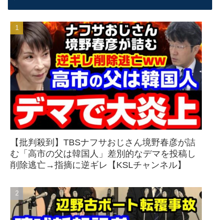
【批判殺到】TBSナフサおじさん境野春彦が詰
む「高市の父は韓国人」差別的なデマを投稿し
削除逃亡→指摘に逆ギレ【KSLチャンネル】