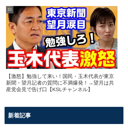
【激怒】勉強して来い！国民・玉木代表が東京
新聞・望月記者の質問に不満爆発！→望月は共
産党会見で告げ口【KSLチャンネル】
新着記事