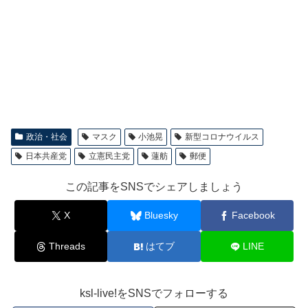
政治・社会
マスク
小池晃
新型コロナウイルス
日本共産党
立憲民主党
蓮舫
郵便
この記事をSNSでシェアしましょう
X
Bluesky
Facebook
Threads
はてブ
LINE
ksl-live!をSNSでフォローする