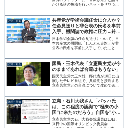
かける謎の投稿を行いネットをザワつか
せている。 宮沢議員は「宮沢さん、誰
にでも失敗はあるよ。大事なのは次の一
歩をどう進むか、だよ。」と投稿してい
共産党が学術会議任命に介入か？
政治・社会
るが、これが複数アカウ...
任命見送りと非公表の氏名を事前
入手、機関誌で政権に圧力→鈴木
宗男議員「誰が洩らしたのか、は
日本学術会議の任命見送りについて、日
っきりすべき」
本共産党の機関紙「しんぶん赤旗」が非
公表の氏名を事前に入手していたことを
日本維新の会・鈴木宗男参院議員が指摘
している。鈴木宗男オフィシャルブログ
「花に水 人に心」 この手続きを粛々
国民・玉木代表「立憲民主党が今
政治・社会
おこなったことに、一方的...
のままであれば合流はもうない」
国民民主党の玉木雄一郎代表が10日に出
演したテレビ番組で、共産党と接近する
立憲民主党との合流について改めて否定
をしている。国民・玉木代表「立憲との
合流はもうない」 共産との閣外協力で |
毎日新聞 国民民主党の玉木雄一郎代表
立憲・石川大我さん「バッハ氏
政治・社会
は10日のフジテ...
は、この程度の認識で”極東の小
国”に来たのだろう」自国を”小
国”と呼ぶ国会議員って？
立憲民主党の石川大我参院議員は13日、
来日中の国際オリンピック委員会