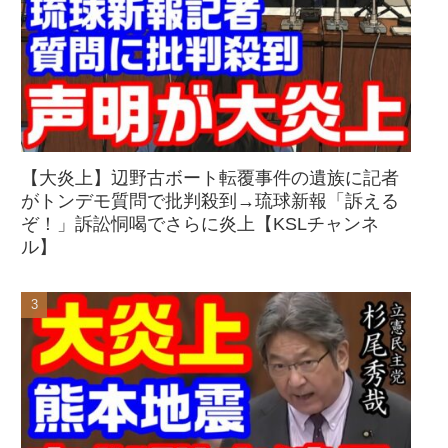
【大炎上】辺野古ボート転覆事件の遺族に記者
がトンデモ質問で批判殺到→琉球新報「訴える
ぞ！」訴訟恫喝でさらに炎上【KSLチャンネ
ル】