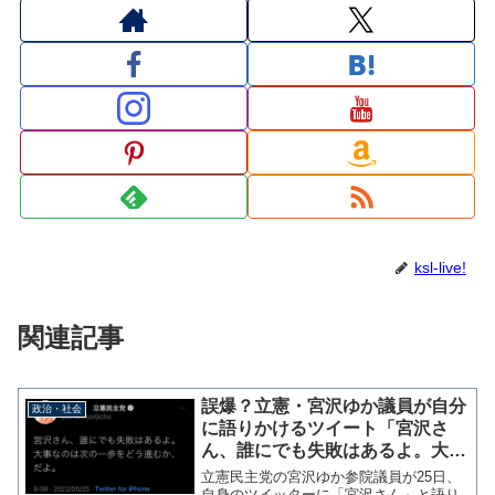
ksl-live!
関連記事
誤爆？立憲・宮沢ゆか議員が自分
政治・社会
に語りかけるツイート「宮沢さ
ん、誰にでも失敗はあるよ。大事
なのは次の一歩をどう進むか、だ
立憲民主党の宮沢ゆか参院議員が25日、
よ。」
自身のツイッターに「宮沢さん」と語り