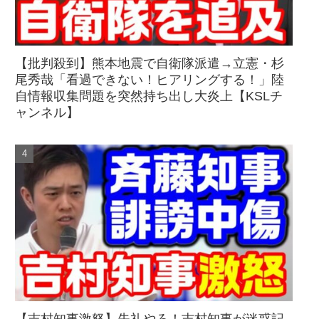
【批判殺到】熊本地震で自衛隊派遣→立憲・杉
尾秀哉「看過できない！ヒアリングする！」陸
自情報収集問題を突然持ち出し大炎上【KSLチ
ャンネル】