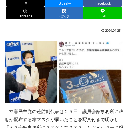
X
Bluesky
Facebook
Threads
はてブ
LINE
2020.04.25
立憲民主党の蓮舫副代表は２５日、議員会館事務所に政
府が配布する布マスクが届いたことを写真付きで明かし
「え？会館事務所に？？なんで？？？」とツイッターに投