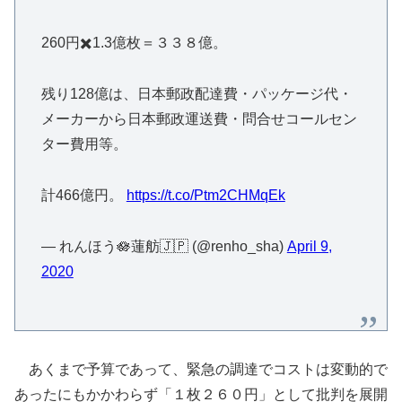
260円✖️1.3億枚＝３３８億。
残り128億は、日本郵政配達費・パッケージ代・
メーカーから日本郵政運送費・問合せコールセン
ター費用等。
計466億円。
https://t.co/Ptm2CHMqEk
— れんほう🪷蓮舫🇯🇵 (@renho_sha)
April 9,
2020
あくまで予算であって、緊急の調達でコストは変動的で
あったにもかかわらず「１枚２６０円」として批判を展開