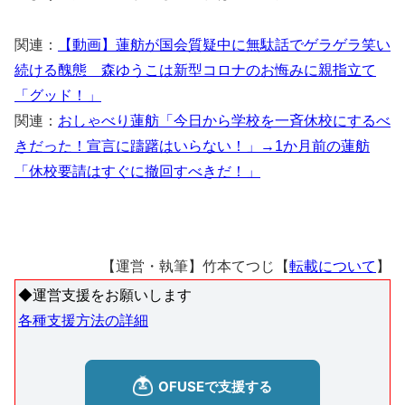
関連：
【動画】蓮舫が国会質疑中に無駄話でゲラゲラ笑い
続ける醜態 森ゆうこは新型コロナのお悔みに親指立て
「グッド！」
関連：
おしゃべり蓮舫「今日から学校を一斉休校にするべ
きだった！宣言に躊躇はいらない！」→1か月前の蓮舫
「休校要請はすぐに撤回すべきだ！」
【運営・執筆】竹本てつじ【
転載について
】
◆運営支援をお願いします
各種支援方法の詳細