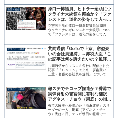
ン接種のスケジュールを作らないでく
れ。デタラメだぞ。」と否定する投稿を
原口一博議員、ヒトラー念頭にウ
政治・社会
行った。うあー、NH...
クライナ大統領を揶揄か？「ファ
シストは、道化の姿をして入って
くる。人々は、その道化が悪魔だ
立憲民主党の原口一博衆院議員は18日、
とは気づかない。」
ウクライナのゼレンスキー大統領につい
て「ファシストは、道化の姿をして入っ
てくる。人々は、その道化が悪魔だとは
気づかない。」とツイッターに投稿し、
日本でのオンライン国会演説を求める声
共同通信「GoToで上京、窃盗疑
マスコミ・報道
をけん制した。何故、人...
いの会社員逮捕」→赤羽大臣「こ
の記事は何を訴えたいの？風評被
害」
共同通信からマスコミ各社に配信された
記事『「ＧｏＴｏ」で上京、窃盗疑い
三重・名張の会社員を逮捕』について、
GoToトラベルを所管する赤羽一嘉国土交
通大臣が不快感を示している。この記事
は、何を訴えたいのでしょうか????⁉️
報ステでテロップ捏造か？香港で
マスコミ・報道
「ＧｏＴｏ」で上...
実弾発射の警官側に有利な翻訳
アグネス・チョウ（周庭）の指摘
受け動画削除
香港の民主化を求めた「雨傘運動」のリ
ーダーの一人、周庭（アグネス・チョ
ウ）氏は３日、テレビ朝日の報道で一部