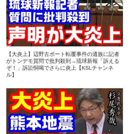
【大炎上】辺野古ボート転覆事件の遺族に記者
がトンデモ質問で批判殺到→琉球新報「訴える
ぞ！」訴訟恫喝でさらに炎上【KSLチャンネ
ル】