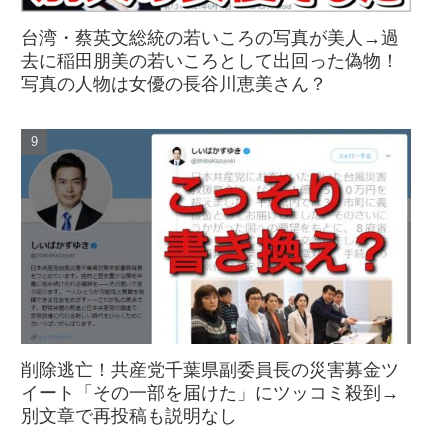
台湾・蔡英文総統の若いころの写真が美人→過
去に稲田朋美の若いころとして出回った偽物！
写真の人物は女優の長谷川恵美さん？
削除逃亡！共産党千葉県副委員長の災害募金ツ
イート「その一部を届けた」にツッコミ殺到→
別文章で再投稿も説明なし