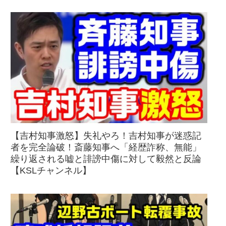
【吉村知事激怒】失礼やろ！吉村知事が迷惑記
者を完全論破！斎藤知事へ「経歴詐称、無能」
繰り返される嘘と誹謗中傷に対して毅然と反論
【KSLチャンネル】