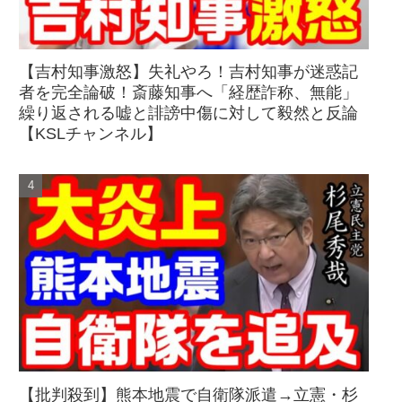
【吉村知事激怒】失礼やろ！吉村知事が迷惑記
者を完全論破！斎藤知事へ「経歴詐称、無能」
繰り返される嘘と誹謗中傷に対して毅然と反論
【KSLチャンネル】
【批判殺到】熊本地震で自衛隊派遣→立憲・杉