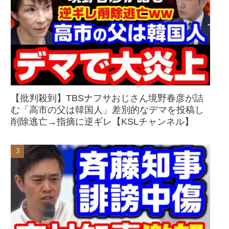
【批判殺到】TBSナフサおじさん境野春彦が詰
む「高市の父は韓国人」差別的なデマを投稿し
削除逃亡→指摘に逆ギレ【KSLチャンネル】