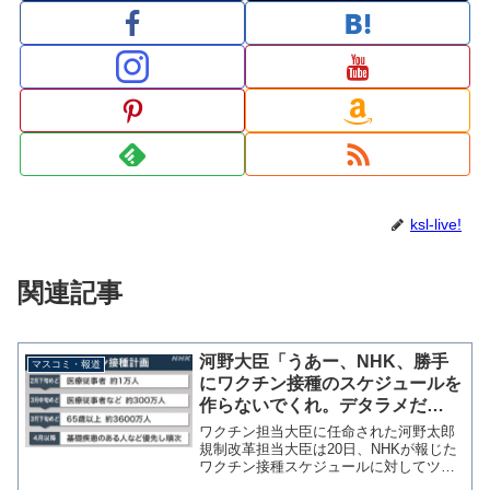
ksl-live!
関連記事
河野大臣「うあー、NHK、勝手
マスコミ・報道
にワクチン接種のスケジュールを
作らないでくれ。デタラメだ
ぞ。」
ワクチン担当大臣に任命された河野太郎
規制改革担当大臣は20日、NHKが報じた
ワクチン接種スケジュールに対してツイ
ッターで「うあー、NHK、勝手にワクチ