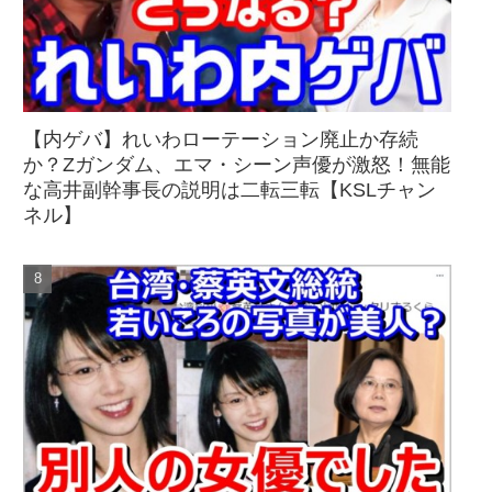
【内ゲバ】れいわローテーション廃止か存続
か？Zガンダム、エマ・シーン声優が激怒！無能
な高井副幹事長の説明は二転三転【KSLチャン
ネル】