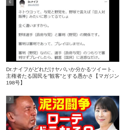
Dr.ナイフがどれだけヤバいか分かるツイート、
主権者たる国民を"観客"とする愚かさ【マガジン
198号】