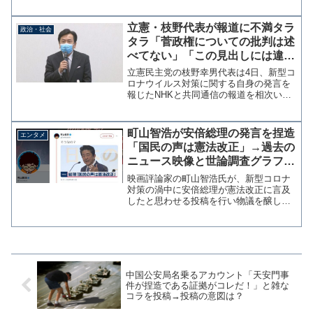
の広東語翻訳が完全に間違っているとツ
イッターで指摘した。本当の会話内容は
こちら：参加者：救助を呼んできてく
立憲・枝野代表が報道に不満タラ
政治・社会
れ！警官：彼らは本物の救助隊...
タラ「菅政権についての批判は述
べてない」「この見出しには違和
感」
立憲民主党の枝野幸男代表は4日、新型コ
ロナウイルス対策に関する自身の発言を
報じたNHKと共同通信の報道を相次いで
批判した。最初に批判をされたのはNHK
で、政府が緊急事態宣言の発出を検討し
ていることに対して枝野代表は「判断が
町山智浩が安倍総理の発言を捏造
エンタメ
遅きに失したのは大...
「国民の声は憲法改正」→過去の
ニュース映像と世論調査グラフを
切り取って投稿
映画評論家の町山智浩氏が、新型コロナ
対策の渦中に安倍総理が憲法改正に言及
したと思わせる投稿を行い物議を醸して
いる。最初の投稿ではテレビ東京のニュ
ース映像と思われる画像に「国民の声は
憲法改正」とテロップが入っており、次
の投稿では出典不明の世論...
中国公安局名乗るアカウント「天安門事
件が捏造である証拠がコレだ！」と雑な
コラを投稿→投稿の意図は？