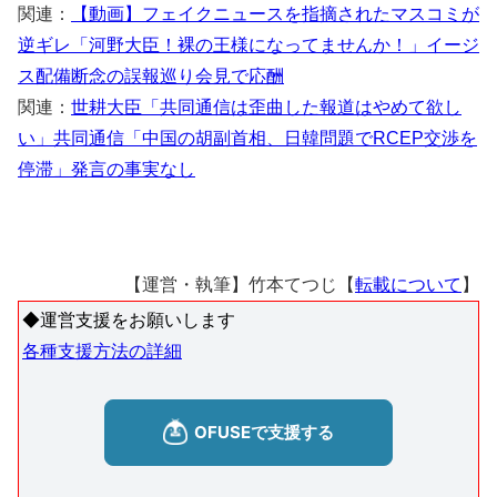
関連：
【動画】フェイクニュースを指摘されたマスコミが
逆ギレ「河野大臣！裸の王様になってませんか！」イージ
ス配備断念の誤報巡り会見で応酬
関連：
世耕大臣「共同通信は歪曲した報道はやめて欲し
い」共同通信「中国の胡副首相、日韓問題でRCEP交渉を
停滞」発言の事実なし
【運営・執筆】竹本てつじ【
転載について
】
◆運営支援をお願いします
各種支援方法の詳細