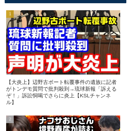
【大炎上】辺野古ボート転覆事件の遺族に記者
がトンデモ質問で批判殺到→琉球新報「訴える
ぞ！」訴訟恫喝でさらに炎上【KSLチャンネ
ル】