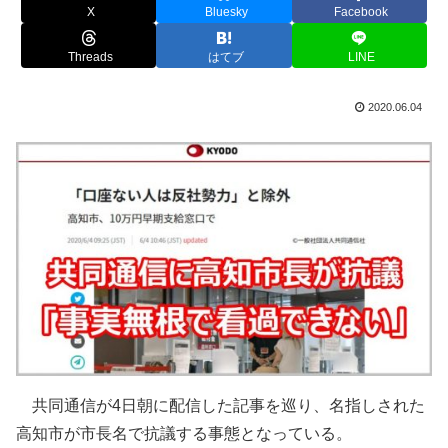
X
Bluesky
Facebook
Threads
はてブ
LINE
2020.06.04
共同通信が4日朝に配信した記事を巡り、名指しされた
高知市が市長名で抗議する事態となっている。