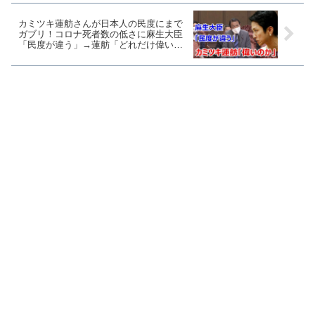
カミツキ蓮舫さんが日本人の民度にまで
ガブリ！コロナ死者数の低さに麻生大臣
「民度が違う」→蓮舫「どれだけ偉いの
か、麻生大臣」