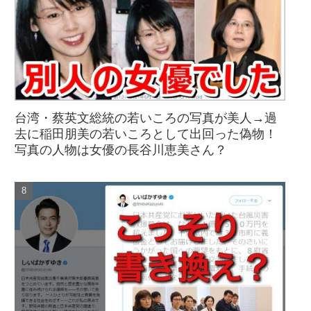
台湾・蔡英文総統の若いころの写真が美人→過
去に稲田朋美の若いころとして出回った偽物！
写真の人物は女優の長谷川恵美さん？