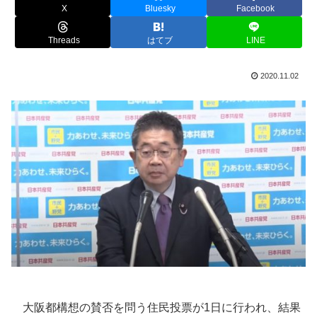
X
Bluesky
Facebook
Threads
はてブ
LINE
2020.11.02
大阪都構想の賛否を問う住民投票が1日に行われ、結果