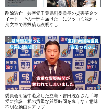
削除逃亡！共産党千葉県副委員長の災害募金ツ
イート「その一部を届けた」にツッコミ殺到→
別文章で再投稿も説明なし
委員会を途中退席した立憲・吉田統彦さん「与
党に抗議！私の貴重な質疑時間を奪うな」意味
不明な動画をアップ