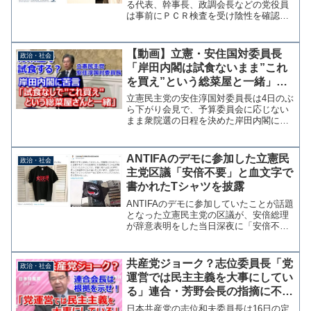
る代表、幹事長、政調会長などの党役員
は事前にＰＣＲ検査を受け陰性を確認す
ることを決めた。党役員と同行する秘
書、職員にも適用される。GoToトラベル
の停止を求める一方で、同党の小川淳也
【動画】立憲・安住国対委員長
政治・社会
衆院議員が新型コロナ...
「岸田内閣は試食ないまま”これ
を買え”という総菜屋と一緒」→
普通、総菜屋で試食はしないと思
立憲民主党の安住淳国対委員長は4日のぶ
う
ら下がり会見で、予算委員会に応じない
まま衆院選の日程を決めた岸田内閣につ
いて「試食をしないまま"これを買え"と
いうお総菜屋さんと一緒ですよ」と批判
した。 普通、総菜屋さんで試食はな
ANTIFAのデモに参加した立憲民
政治・社会
い。おなかが一杯になっ...
主党区議「安倍不要」と血文字で
書かれたTシャツを披露
ANTIFAのデモに参加していたことが話題
となった立憲民主党の区議が、安倍総理
が辞意表明をした当日深夜に「安倍不要 I
HATE ABE（アベが嫌い、憎い）」と血
文字で書かれたTシャツの画像をツイッタ
ーに投稿したことが話題となってい
共産党ジョーク？志位委員長「党
政治・社会
る。 投...
運営では民主主義を大事にしてい
る」連合・芳野会長の指摘に不快
感「公党批判するなら根拠示せ」
日本共産党の志位和夫委員長は16日の定