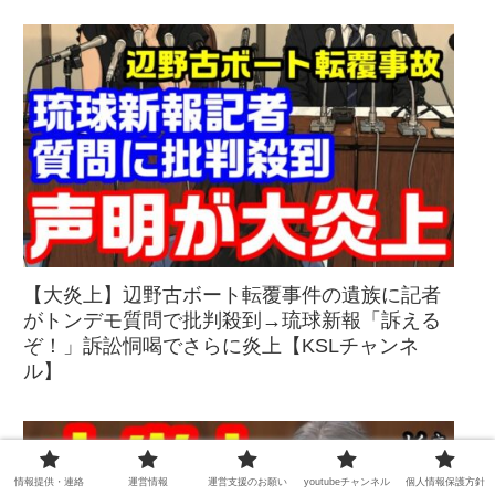
【大炎上】辺野古ボート転覆事件の遺族に記者
がトンデモ質問で批判殺到→琉球新報「訴える
ぞ！」訴訟恫喝でさらに炎上【KSLチャンネ
ル】
情報提供・連絡
運営情報
運営支援のお願い
youtubeチャンネル
個人情報保護方針