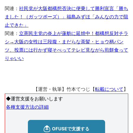
関連：
社民党が大阪都構想否決に便乗して勝利宣言「勝ち
ました！（ガッツポーズ）」福島みずほ「みんなの力で阻
止できた」
関連：
立憲民主党の炎上が蓮舫に延焼中！都構想反対チラ
シ→大阪の女性は三段腹・まだらな茶髪・ヒョウ柄パン
ツ、投票には行かず寝そべってテレビ見ながら煎餅食って
りゃいい
【運営・執筆】竹本てつじ【
転載について
】
◆運営支援をお願いします
各種支援方法の詳細