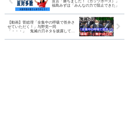
宣言「勝ちました！（ガッツポーズ）」
福島みずほ「みんなの力で阻止できた」
【動画】菅総理「全集中の呼吸で答弁さ
せていただく！」与野党一同
「・・・」 鬼滅の刃ネタを披露してス
ベる 笑わなかった議員には刺客、考え
たやつは左遷か？