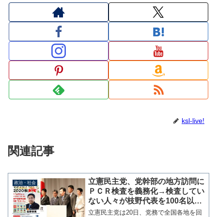
ksl-live!
関連記事
立憲民主党、党幹部の地方訪問に
政治・社会
ＰＣＲ検査を義務化→検査してい
ない人々が枝野代表を100名以上
で囲むフェス開催
立憲民主党は20日、党務で全国各地を回