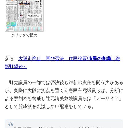
クリックで拡大
参考：
大阪市廃止 再び否決 住民投票/
市民の良識
、維
新野望砕く
野党議員の一部では否決後も維新の責任を問う声がある
が、実際に大阪に拠点を置く立憲民主党議員らは、分断に
よる票割れを警戒し辻元清美衆院議員らは「ノーサイド」
として賛成派を刺激しない配慮をしている。