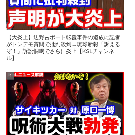
【大炎上】辺野古ボート転覆事件の遺族に記者
がトンデモ質問で批判殺到→琉球新報「訴える
ぞ！」訴訟恫喝でさらに炎上【KSLチャンネ
ル】