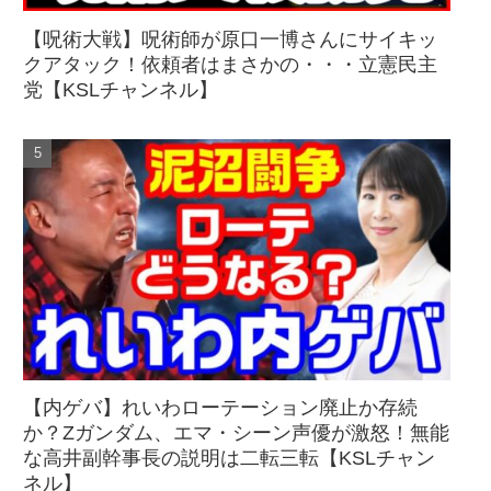
【呪術大戦】呪術師が原口一博さんにサイキッ
クアタック！依頼者はまさかの・・・立憲民主
党【KSLチャンネル】
【内ゲバ】れいわローテーション廃止か存続
か？Zガンダム、エマ・シーン声優が激怒！無能
な高井副幹事長の説明は二転三転【KSLチャン
ネル】