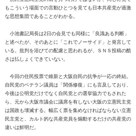
もこういう場面での言動ひとつを見ても日本共産党が過激
な思想集団であることがわかる。
小池書記局長は2日の会見でも同様に「良識ある判断」
と述べたが、そのあとに「これでノーサイド」と発言して
いる。批判を浴びての配慮と思われるが、ＳＮＳ投稿の酷
さは払しょくできていない。
今回の住民投票で維新と大阪自民の抗争が一応の終結。
自民党のベテラン議員は「関係修復」にも言及しており、
今後は公明党だけでなく自民党との選挙協力でもされた
ら、元から大阪市議会に議席を有しない大阪の立憲民主党
は国政も壊滅する。幅広く票を集めなければならない立憲
民主党と、カルト的な共産党員を煽動するだけの共産党の
違いは鮮明だ。