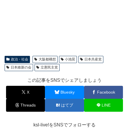
政治・社会
大阪都構想
小池晃
日本共産党
日本維新の会
立憲民主党
この記事をSNSでシェアしましょう
X
Bluesky
Facebook
Threads
はてブ
LINE
ksl-live!をSNSでフォローする