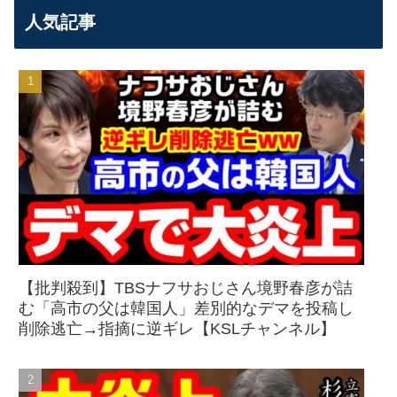
人気記事
【批判殺到】TBSナフサおじさん境野春彦が詰
む「高市の父は韓国人」差別的なデマを投稿し
削除逃亡→指摘に逆ギレ【KSLチャンネル】