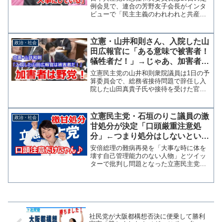
例会見で、連合の芳野友子会長がインタ
ビューで「民主主義のわれわれと共産の
考え方は真逆の方向を向いている」と発
言したことに不快感を露にした。 志位
委員長は「労働運動のナショナルセンタ
立憲・山井和則さん、入院した山
政治・社会
ーである連合の責任者が...
田広報官に「ある意味で被害者！
犠牲者だ！」→じゃあ、加害者は
野党ですね
立憲民主党の山井和則衆院議員は1日の予
算委員会で、総務省接待問題で辞任し入
院した山田真貴子氏や接待を受けた官僚
について「ある意味で被害者、犠牲者と
いう面もある」と述べ、菅総理の責任を
追及した。 自分たちが加害者である自
立憲民主党・石垣のりこ議員の激
政治・社会
覚はあるのだろうか？官...
甘処分が決定「口頭厳重注意処
分」←つまり処分はしないという
ことですよね？
安倍総理の難病再発を「大事な時に体を
壊す自己管理能力のない人物」とツイッ
ターで批判し問題となった立憲民主党の
石垣のりこ参院議員の処分が決定した。
一部では辞職を求める声もあったが処分
内容は「口頭厳重注意処分」という形だ
けで実質リスクのない甘い...
社民党が大阪都構想否決に便乗して勝利