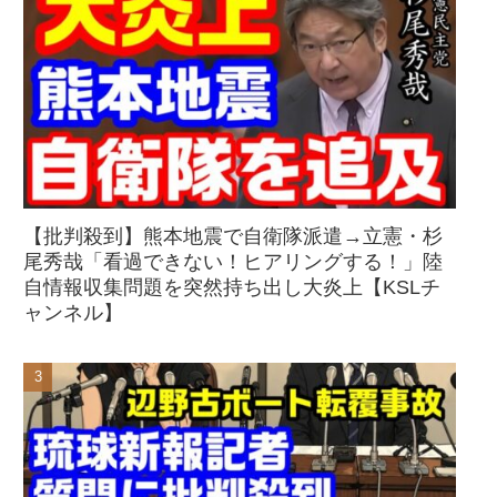
【批判殺到】熊本地震で自衛隊派遣→立憲・杉
尾秀哉「看過できない！ヒアリングする！」陸
自情報収集問題を突然持ち出し大炎上【KSLチ
ャンネル】