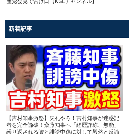
産党会見で告げ口【KSLチャンネル】
新着記事
【吉村知事激怒】失礼やろ！吉村知事が迷惑記
者を完全論破！斎藤知事へ「経歴詐称、無能」
繰り返される嘘と誹謗中傷に対して毅然と反論