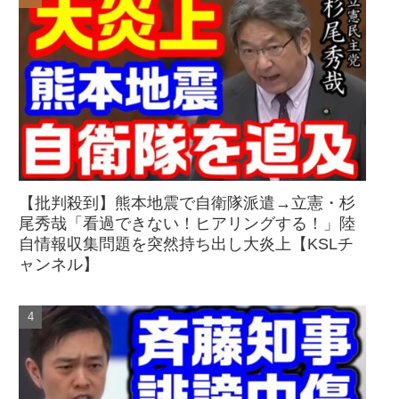
【批判殺到】熊本地震で自衛隊派遣→立憲・杉
尾秀哉「看過できない！ヒアリングする！」陸
自情報収集問題を突然持ち出し大炎上【KSLチ
ャンネル】