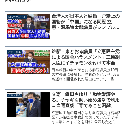
台湾人が日本人と結婚→戸籍上の
KSLチャンネル
国籍が「中国」になる問題 立
憲・源馬謙太郎議員がシンプルな
解決方法を提案
維新・東とおる議員「立憲民主党
政治・社会
による国会ハラスメント」三原副
大臣にイチャモンを付けて本会議
を遅らせた立憲を痛烈批判
日本維新の会の東とおる参院議員は19日
の本会議に登壇し、当初の予定よりも5日
も遅れて開催された理由について「委員
会を公務で離席した三原副大臣の責任で
はない」「立憲民主党による国会ハラス
メント」と、理由を付けては審議拒否を
立憲・鎌田さゆり「動物愛護や
政治・社会
する維新以外の野党を...
る」子ヤギを飼い始め選挙で利用
→当選直後「育てること困難、里
親に」→批判殺到、やっぱり飼う
立憲民主党の鎌田さゆり衆院議員（宮城2
ことに
区）が後援会事務所で飼っていた子ヤギ
を里親に出すことを3日に公表したところ
批判が殺到し、翌日には撤回し継続して