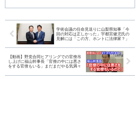
別のマスクに取り換え「くっ、空気を吸
ことが難しい」と布マスクを批判するパ
フォーマンスを行った。これに対して安
倍総理は「私はずっとし...
学術会議の任命見送りに山梨県知事「今
回の対応は正しかった」宇都宮健児氏の
見解には「この方、ホントに法律家？」
【動画】野党合同ヒアリングでの官僚吊
し上げに福山幹事長「官僚の中には悪さ
をする官僚もいる」まだまだやる気満々