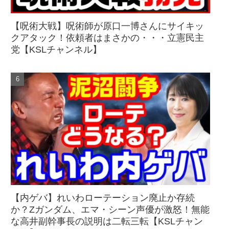
【呪術大戦】呪術師が原口一博さんにサイキッ
クアタック！依頼者はまさかの・・・立憲民主
党【KSLチャンネル】
【内ゲバ】れいわローテーション廃止か存続
か？Zガンダム、エマ・シーン声優が激怒！無能
な高井副幹事長の説明は二転三転【KSLチャン