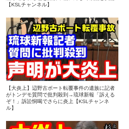
【KSLチャンネル】
【大炎上】辺野古ボート転覆事件の遺族に記者
がトンデモ質問で批判殺到→琉球新報「訴える
ぞ！」訴訟恫喝でさらに炎上【KSLチャンネ
ル】