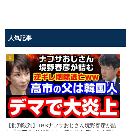
人気記事
【批判殺到】TBSナフサおじさん境野春彦が詰