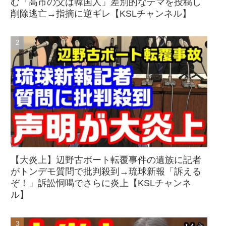
む「高市の父は韓国人」差別的なデマを投稿し
削除逃亡→指摘に逆ギレ【KSLチャンネル】
【大炎上】辺野古ボート転覆事件の遺族に記者
がトンデモ質問で批判殺到→琉球新報「訴える
ぞ！」訴訟恫喝でさらに炎上【KSLチャンネ
ル】