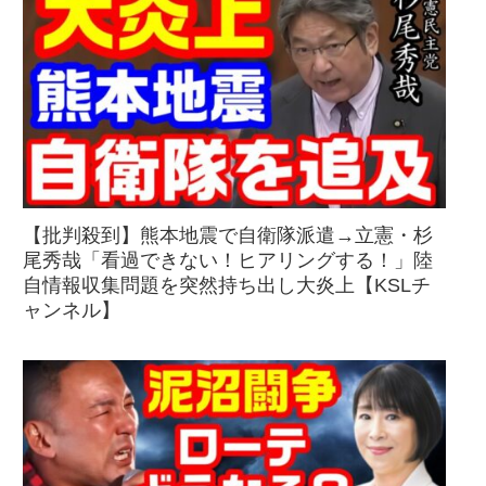
【批判殺到】熊本地震で自衛隊派遣→立憲・杉
尾秀哉「看過できない！ヒアリングする！」陸
自情報収集問題を突然持ち出し大炎上【KSLチ
ャンネル】