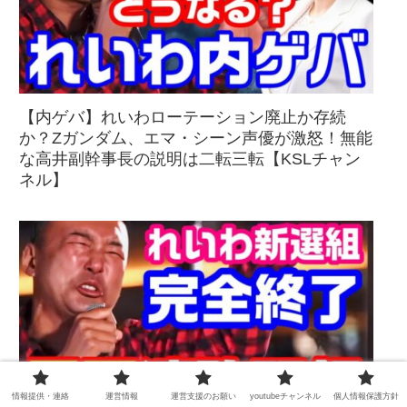
【内ゲバ】れいわローテーション廃止か存続
か？Zガンダム、エマ・シーン声優が激怒！無能
な高井副幹事長の説明は二転三転【KSLチャン
ネル】
情報提供・連絡
運営情報
運営支援のお願い
youtubeチャンネル
個人情報保護方針