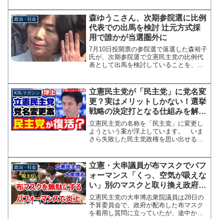
飼育することをツイッターで報告し
た。 鎌田氏は選挙日程がほぼ確定した
森ゆうこさん、次期参院選に比例
政治・社会
10月初旬に子ヤギを貰い...
代表での出馬を検討 辻元方式採
用で誰かが当選圏外に
7月10日投開票の参院選で落選した森裕子
氏が、次期参院選で立憲民主党の比例代
表として出馬を検討していることを、に
いがた経済新聞が報じている。参考：森
裕子氏、次期参院選は立憲民主党比例代
表で立候補する方向で検討 いまのとこ
立憲民主党が「民主党」に党名変
KSLマガジン
ろ本人の意思が明確に...
更？実はメリットしかない！選挙
戦略の決定打となる仕組みを解説
【KSLチャンネル】マガジン255
立憲民主党の名称を「民主党」に変更し
号
ようという案が浮上しています。 いま
さら失敗した民主党政権を思い出せるな
んて、と思う方もいるかもしれません
が、実はこれかなり有効な手段となるか
もしれません。 立憲民主党の小川淳也
立憲・大串議員が布マスクでパフ
政治・社会
幹事長は26日の定例会見で...
ォーマンス「くっ、空気が吸えな
い」別のマスクと取り換え政府配
布分を無駄にする
立憲民主党の大串博志衆院議員は28日の
予算委員会で、政府が配布した布マスク
を着用し質問に立っていたが、途中から