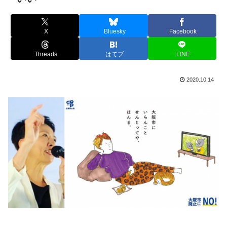
X
Bluesky
Facebook
Threads
はてブ
LINE
2020.10.14