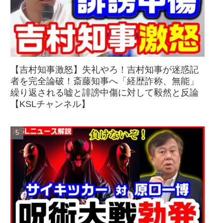
【吉村知事激怒】失礼やろ！吉村知事が迷惑記
者を完全論破！斎藤知事へ「経歴詐称、無能」
繰り返される嘘と誹謗中傷に対して毅然と反論
【KSLチャンネル】