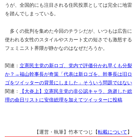
うが、全国的にも注目される住民投票としては完全に地雷
を踏んでしまっている。
多くの批判を集めた今回のチラシだが、いつもは広告に
使われる女性のスタイルやスカート丈の短さでも激怒する
フェミニスト界隈が静かなのはなぜだろうか。
関連：
立憲民主党の新ロゴ、党内で評価分かれ早くも分裂
か？→福山幹事長が奇策「代表は新ロゴを、幹事長は旧ロ
ゴをツイッターの背景にしました」そういう問題ではない
関連：
【大炎上】立憲民主党の非公認キャラ、急逝した総
理の命日リストに安倍総理を加えてツイッターに投稿
【運営・執筆】竹本てつじ【
転載について
】