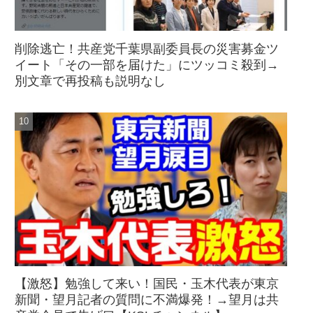
削除逃亡！共産党千葉県副委員長の災害募金ツ
イート「その一部を届けた」にツッコミ殺到→
別文章で再投稿も説明なし
【激怒】勉強して来い！国民・玉木代表が東京
新聞・望月記者の質問に不満爆発！→望月は共