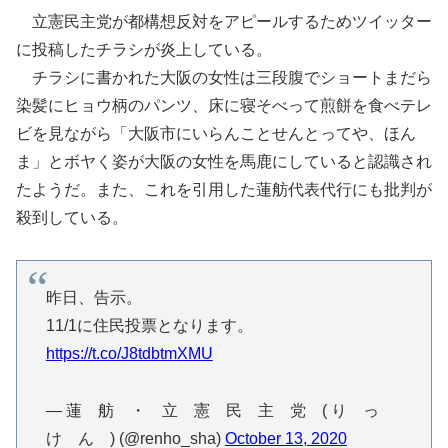
立憲民主党が都構想反対をアピールするためツイッター
に投稿したチラシが炎上している。
チラシに書かれた大阪の女性は三段腹でショートまだら
染髪にヒョウ柄のパンツ、床に寝そべって煎餅を食べテレ
ビを見ながら「大阪市にいらんことせんとってや、ほん
ま」とボヤく姿が大阪の女性を馬鹿にしていると認識され
たようだ。また、これを引用した蓮舫代表代行にも批判が
殺到している。
昨日、告示。
11/1に住民投票となります。
https://t.co/J8tdbtmXMU
— 蓮 舫 ・ 立 憲 民 主 党 ( り っ
け ん ) (@renho_sha)
October 13, 2020