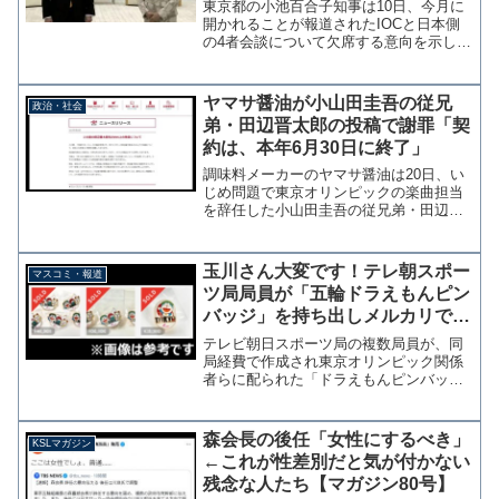
せん」
東京都の小池百合子知事は10日、今月に
開かれることが報道されたIOCと日本側
の4者会談について欠席する意向を示し
た。東京オリンピック・パラリンピック
組織委員会の森喜朗会長の発言に抗議す
る意図があるようだ。「（都市ボランテ
ヤマサ醤油が小山田圭吾の従兄
政治・社会
ィア）９７人ご辞退と...
弟・田辺晋太郎の投稿で謝罪「契
約は、本年6月30日に終了」
調味料メーカーのヤマサ醤油は20日、い
じめ問題で東京オリンピックの楽曲担当
を辞任した小山田圭吾の従兄弟・田辺晋
太郎のツイッター投稿についてお詫びの
声明を発表した。 小山田圭吾氏の辞任
を受けて従兄弟の田辺晋太郎氏がツイッ
玉川さん大変です！テレ朝スポー
マスコミ・報道
ターで「はーい、正義を...
ツ局局員が「五輪ドラえもんピン
バッジ」を持ち出しメルカリで高
額転売 宴会ダイブ事件に続く不
テレビ朝日スポーツ局の複数局員が、同
祥事
局経費で作成され東京オリンピック関係
者らに配られた「ドラえもんピンバッジ
（非売品）」を不正に持ち出し、フリマ
アプリ「メルカリ」で高額転売していた
ことを週刊文春が報じている。「回収を
森会長の後任「女性にするべき」
KSLマガジン
指示」テレビ朝日スポーツ...
←これが性差別だと気が付かない
残念な人たち【マガジン80号】