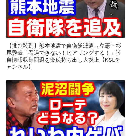
【批判殺到】熊本地震で自衛隊派遣→立憲・杉
尾秀哉「看過できない！ヒアリングする！」陸
自情報収集問題を突然持ち出し大炎上【KSLチ
ャンネル】