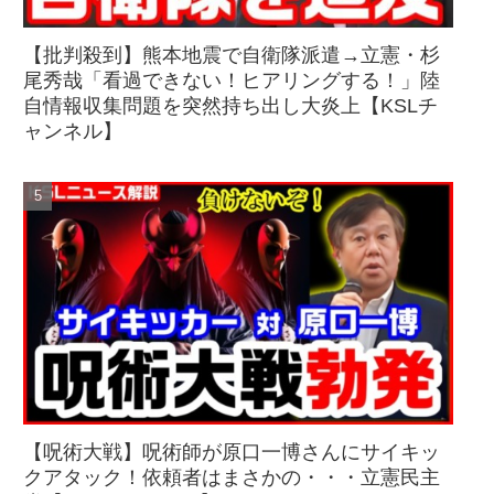
【批判殺到】熊本地震で自衛隊派遣→立憲・杉
尾秀哉「看過できない！ヒアリングする！」陸
自情報収集問題を突然持ち出し大炎上【KSLチ
ャンネル】
【呪術大戦】呪術師が原口一博さんにサイキッ
クアタック！依頼者はまさかの・・・立憲民主