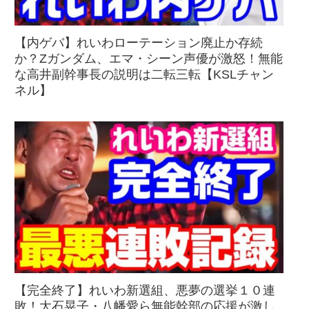
【内ゲバ】れいわローテーション廃止か存続
か？Zガンダム、エマ・シーン声優が激怒！無能
な高井副幹事長の説明は二転三転【KSLチャン
ネル】
【完全終了】れいわ新選組、悪夢の選挙１０連
敗！大石晃子・八幡愛ら無能幹部の応援が激し