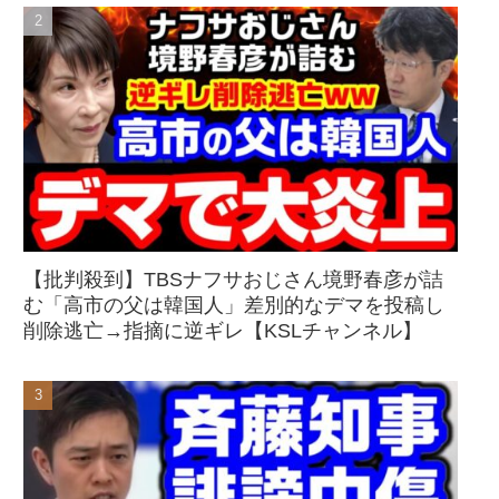
【批判殺到】TBSナフサおじさん境野春彦が詰
む「高市の父は韓国人」差別的なデマを投稿し
削除逃亡→指摘に逆ギレ【KSLチャンネル】