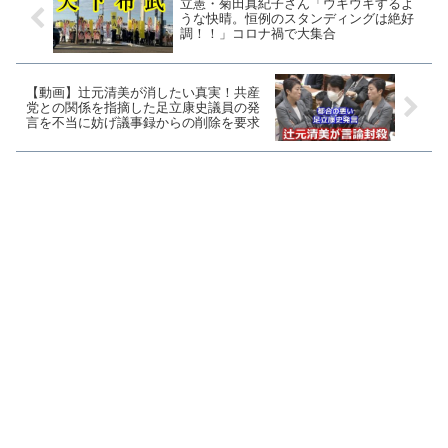
立憲・菊田真紀子さん「ウキウキするよ
うな快晴。恒例のスタンディングは絶好
調！！」コロナ禍で大集合
【動画】辻元清美が消したい真実！共産
党との関係を指摘した足立康史議員の発
言を不当に妨げ議事録からの削除を要求