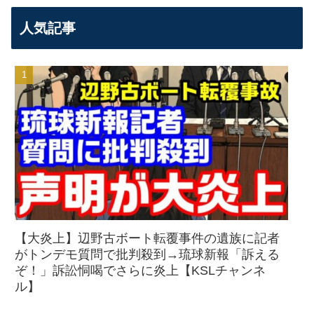
人気記事
【大炎上】辺野古ボート転覆事件の遺族に記者
がトンデモ質問で批判殺到→琉球新報「訴える
ぞ！」訴訟恫喝でさらに炎上【KSLチャンネ
ル】