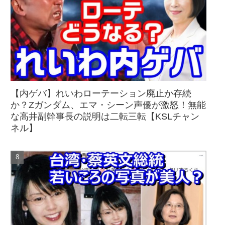
【内ゲバ】れいわローテーション廃止か存続
か？Zガンダム、エマ・シーン声優が激怒！無能
な高井副幹事長の説明は二転三転【KSLチャン
ネル】