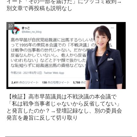
イート「その一部を届けた」にツッコミ殺到→
別文章で再投稿も説明なし
【検証】高市早苗議員は不戦決議の本会議で
「私は戦争当事者じゃないから反省してない」
と発言したのか？→登壇記録なし、別の委員会
発言を趣旨に反して切り取り