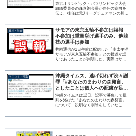
東京オリンピック・パラリンピック大会
組織委員会の森喜朗会長が辞任の意向を
伝え、後任は元Jリーグチェアマンの川渕
三郎氏に打診され本人も引き受ける方向
で調整に入っている。 これに対してネ
ット上では「後任は女性にするべき」と
サモアの東京五輪不参加は誤報
政治・社会
いった声が上がっている...
不参加は重量挙げ選手のみ、他競
技の選手は参加
共同通信が1日午前に配信した「南太平洋
サモアが東京五輪不参加」との報道が誤
りであったことが判明した。実際はサモ
ア国内にいる重量挙げ選手のみが不参加
であり、サモアの代表選手11名のうち国
外にいる8名は参加をする。サモア重量挙
沖縄タイムス、逃げ切れず渋々謝
マスコミ・報道
げ、五輪不参加へ ...
罪「#あなたのまわりの森発言、
としたことは個人への配慮が足り
ませんでした」
沖縄タイムスは12日、記事で募集して批
判を浴びた「あなたのまわりの森発言」
について、説明なく削除をしていたこと
を謝罪するツイッター投稿を行った。
沖縄タイムスは「記事と募集フォームの
タイトルで「#あなたのまわりの森発言」
としたことは、個人へ...