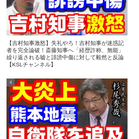
【吉村知事激怒】失礼やろ！吉村知事が迷惑記
者を完全論破！斎藤知事へ「経歴詐称、無能」
繰り返される嘘と誹謗中傷に対して毅然と反論
【KSLチャンネル】