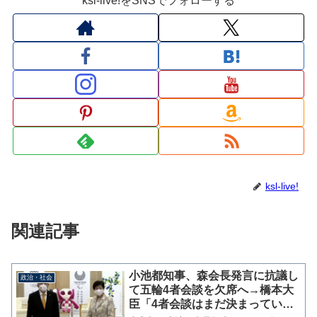
ksl-live!をSNSでフォローする
ksl-live!
関連記事
小池都知事、森会長発言に抗議し
政治・社会
て五輪4者会談を欠席へ→橋本大
臣「4者会談はまだ決まっていま