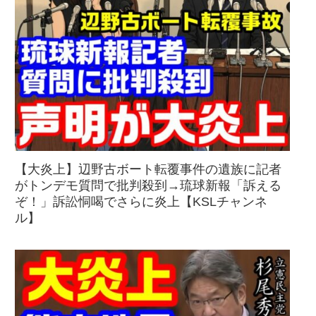
【大炎上】辺野古ボート転覆事件の遺族に記者
がトンデモ質問で批判殺到→琉球新報「訴える
ぞ！」訴訟恫喝でさらに炎上【KSLチャンネ
ル】