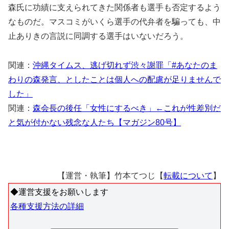
森氏に功績に支えられてきた関係者も選手も否定するよう
なものだ。マスコミがいくら選手の代弁者を騙っても、中
止ありきの言説に同調する選手はいないだろう。
関連：
沖縄タイムス、逃げ切れず渋々謝罪「#あなたのま
わりの森発言、としたことは個人への配慮が足りませんで
した」
関連：
森会長の後任「女性にするべき」←これが性差別だ
と気が付かない残念な人たち【マガジン80号】
【運営・執筆】竹本てつじ【
転載について
】
◆運営支援をお願いします
各種支援方法の詳細