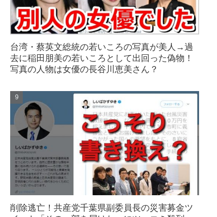
台湾・蔡英文総統の若いころの写真が美人→過
去に稲田朋美の若いころとして出回った偽物！
写真の人物は女優の長谷川恵美さん？
削除逃亡！共産党千葉県副委員長の災害募金ツ