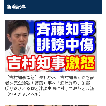
新着記事
【吉村知事激怒】失礼やろ！吉村知事が迷惑記
者を完全論破！斎藤知事へ「経歴詐称、無能」
繰り返される嘘と誹謗中傷に対して毅然と反論
【KSLチャンネル】