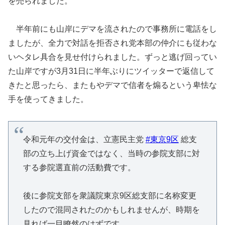
を売られました。
半年前にも山岸にデマを流されたので事務所に電話をし
ましたが、全力で対話を拒否され党本部の仲介にも従わな
いヘタレ具合を見せ付けられました。ずっと逃げ回ってい
た山岸ですが3月31日に半年ぶりにツイッターで返信して
きたと思ったら、またもやデマで信者を煽るという卑怯な
手を使ってきました。
令和元年の交付金は、立憲民主党
#東京9区
総支
部の立ち上げ資金ではなく、当時の参院支部に対
する参院選直前の活動費です。
後に参院支部を衆議院東京9区総支部に名称変更
したので混同されたのかもしれませんが、時期を
見れば一目瞭然のはずです。