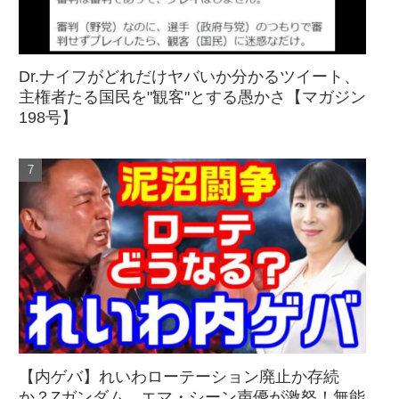
Dr.ナイフがどれだけヤバいか分かるツイート、
主権者たる国民を"観客"とする愚かさ【マガジン
198号】
【内ゲバ】れいわローテーション廃止か存続
か？Zガンダム、エマ・シーン声優が激怒！無能