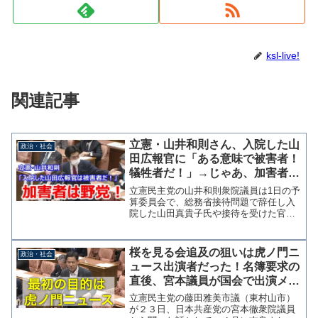
ksl-live!
関連記事
立憲・山井和則さん、入院した山
政治・社会
田広報官に「ある意味で被害者！
犠牲者だ！」→じゃあ、加害者は
野党ですね
立憲民主党の山井和則衆院議員は1日の予
算委員会で、総務省接待問題で辞任し入
院した山田真貴子氏や接待を受けた官僚
について「ある意味で被害者、犠牲者と
いう面もある」と述べ、菅総理の責任を
追及した。 自分たちが加害者である自
桜を見る会追及の狙いは虎ノ門ニ
政治・社会
覚はあるのだろうか？官...
ュース出演者だった！名簿要求の
直後、宮本議員が国会で出演メン
バーの参加に言及
立憲民主党の藤田雅美市議（東村山市）
が２３日、日本共産党の宮本徹衆院議員