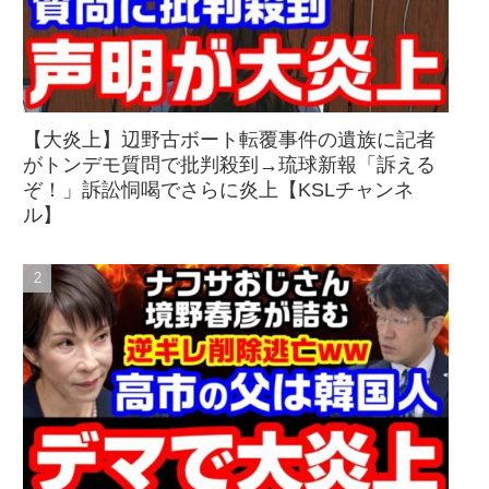
【大炎上】辺野古ボート転覆事件の遺族に記者
がトンデモ質問で批判殺到→琉球新報「訴える
ぞ！」訴訟恫喝でさらに炎上【KSLチャンネ
ル】