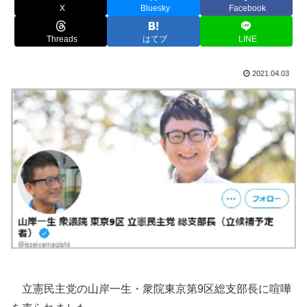
X
Bluesky
Facebook
Threads
はてブ
LINE
2021.04.03
立憲民主党の山岸一生・衆院東京第9区総支部長に喧嘩