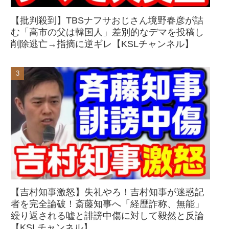
【批判殺到】TBSナフサおじさん境野春彦が詰
む「高市の父は韓国人」差別的なデマを投稿し
削除逃亡→指摘に逆ギレ【KSLチャンネル】
【吉村知事激怒】失礼やろ！吉村知事が迷惑記
者を完全論破！斎藤知事へ「経歴詐称、無能」
繰り返される嘘と誹謗中傷に対して毅然と反論
【KSLチャンネル】