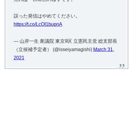
誤った発信はやめてください。
https://t.co/LcOI1bupnA
— 山岸一生 衆議院 東京9区 立憲民主党 総支部長
（立候補予定者） (@isseiyamagishi)
March 31,
2021