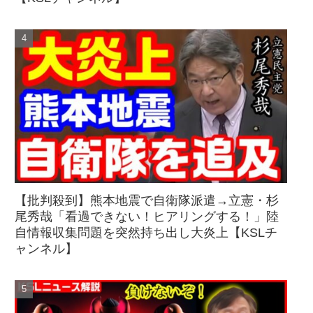
【批判殺到】熊本地震で自衛隊派遣→立憲・杉
尾秀哉「看過できない！ヒアリングする！」陸
自情報収集問題を突然持ち出し大炎上【KSLチ
ャンネル】