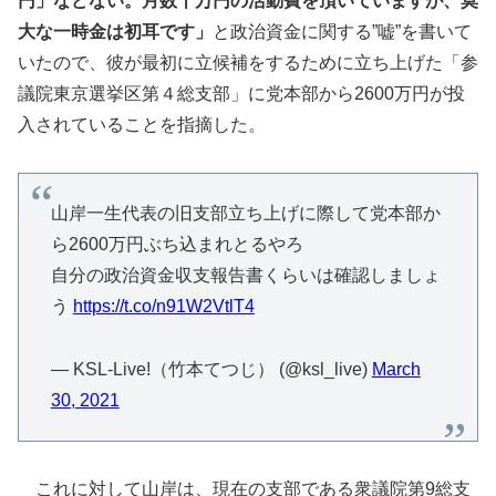
円」などない。月数十万円の活動費を頂いていますが、莫
大な一時金は初耳です」
と政治資金に関する”嘘”を書いて
いたので、彼が最初に立候補をするために立ち上げた「参
議院東京選挙区第４総支部」に党本部から2600万円が投
入されていることを指摘した。
山岸一生代表の旧支部立ち上げに際して党本部か
ら2600万円ぶち込まれとるやろ
自分の政治資金収支報告書くらいは確認しましょ
う
https://t.co/n91W2VtlT4
— KSL-Live!（竹本てつじ） (@ksl_live)
March
30, 2021
これに対して山岸は、現在の支部である衆議院第9総支