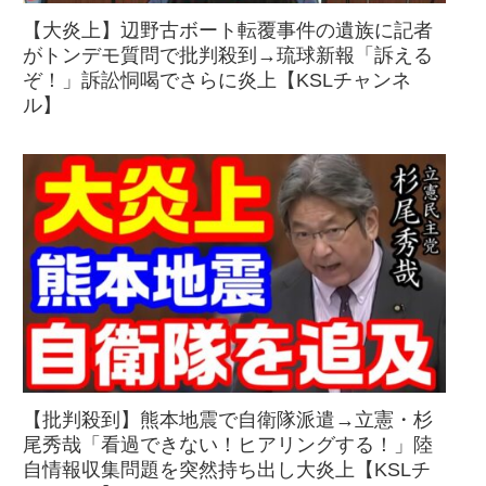
【大炎上】辺野古ボート転覆事件の遺族に記者
がトンデモ質問で批判殺到→琉球新報「訴える
ぞ！」訴訟恫喝でさらに炎上【KSLチャンネ
ル】
【批判殺到】熊本地震で自衛隊派遣→立憲・杉
尾秀哉「看過できない！ヒアリングする！」陸
自情報収集問題を突然持ち出し大炎上【KSLチ