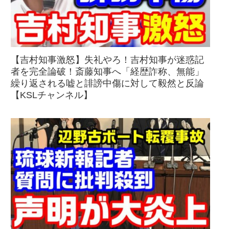
【吉村知事激怒】失礼やろ！吉村知事が迷惑記
者を完全論破！斎藤知事へ「経歴詐称、無能」
繰り返される嘘と誹謗中傷に対して毅然と反論
【KSLチャンネル】