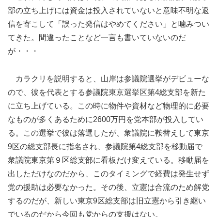
部の立ち上げには資金は投入されていないと意味不明な返
信を寄こして「誤った発信はやめてください」と噛みつい
てきた。間違ったことなど一言も書いていないのだ
が・・・
カラクリを説明すると、山岸は参議院選挙がデビューな
ので、彼を代表とする参議院東京選挙区第4総支部を新た
に立ち上げている。この時に物件や資材など物理的に必要
なものが多くあるために2600万円を党本部が投入してい
る。この選挙で彼は落選したが、衆議院に鞍替えして東京
9区の総支部長に指名され、参議院第4総支部を移動届で
衆議院東京第９区総支部に看板だけ変えている。移動届を
出しただけなのだから、このタイミングで経費は発生せず
党の援助は必要なかった。その後、立憲は合流のため解党
するのだが、新しい東京9区総支部は旧立憲から引き継い
でいるのだから今回も党からの支援はない。