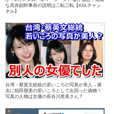
な高井副幹事長の説明は二転三転【KSLチャン
ネル】
台湾・蔡英文総統の若いころの写真が美人→過
去に稲田朋美の若いころとして出回った偽物！
写真の人物は女優の長谷川恵美さん？