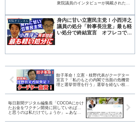
衆院議員のインタビューが掲載された。
その中で辻元氏は菅総理に対する懸念と
して「自分も努力して成功したから、努
力しないヤツは認められないというタイ
身内に甘い立憲民主党！小西洋之
KSLチャンネル
プ」と評した。しかし、...
議員の処分「幹事長注意」最も軽
い処分で終結宣言 オフレコでな
く、メディアへの発言は不適切と
認定
餃子革命！立憲・枝野代表がクーデター
宣言？「私のもとの内閣で当面の危機管
理と選挙管理を行う」選挙を経ない枝野
暫定内閣
毎日新聞デジタル編集長「COCOAにかけ
たお金をワクチン開発に回していれば…
と思うのは私だけでしょうか」←あなた
だけです