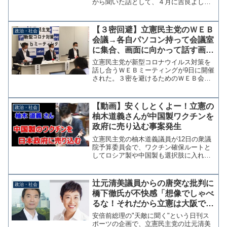
から聞いた話として、４月に吉良よし子
参院議員の不倫デマを流したサイトの関
係者が桜を見る会に招待されていたこと
で名簿を請求したところシュレッダー処
【３密回避】立憲民主党のＷＥＢ
政治・社会
理されたと投稿している。...
会議→各自パソコン持って会議室
に集合、画面に向かって話す画期
的なシステムだった
立憲民主党が新型コロナウイルス対策を
話し合うＷＥＢミーティングが9日に開催
された。３密を避けるためのＷＥＢ会議
方式と思われるが、メンバーがそれぞれ
パソコンを持って会議室に集まるという
意味不明なものであることが判明した。
【動画】安くしとくよー！立憲の
政治・社会
党の新型コロナ対策We...
柚木道義さんが中国製ワクチンを
政府に売り込む事案発生
立憲民主党の柚木道義議員が12日の衆議
院予算委員会で、ワクチン確保ルートと
してロシア製や中国製も選択肢に入れる
よう田村憲久厚生労働大臣に要請する場
面があった。 なんでもいいから打てば
いいというものではない。中国に頼めば
辻元清美議員からの唐突な批判に
政治・社会
粗悪品を掴まされる危険...
橋下徹氏が不快感「想像でしゃべ
るな！それだから立憲は大阪で議
席を増やせない」
安倍前総理の"天敵に聞く"という日刊ス
ポーツの企画で、立憲民主党の辻元清美