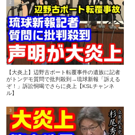
【大炎上】辺野古ボート転覆事件の遺族に記者
がトンデモ質問で批判殺到→琉球新報「訴える
ぞ！」訴訟恫喝でさらに炎上【KSLチャンネ
ル】