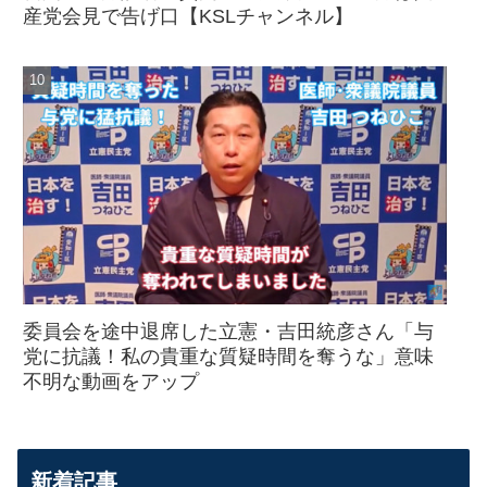
産党会見で告げ口【KSLチャンネル】
委員会を途中退席した立憲・吉田統彦さん「与
党に抗議！私の貴重な質疑時間を奪うな」意味
不明な動画をアップ
新着記事