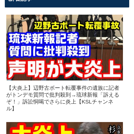
【大炎上】辺野古ボート転覆事件の遺族に記者
がトンデモ質問で批判殺到→琉球新報「訴える
ぞ！」訴訟恫喝でさらに炎上【KSLチャンネ
ル】