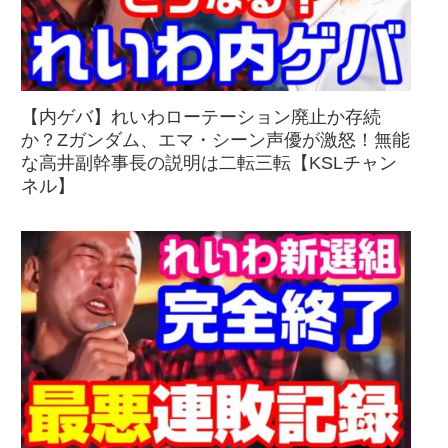
【内ゲバ】れいわローテーション廃止か存続
か？Zガンダム、エマ・シーン声優が激怒！無能
な高井副幹事長の説明は二転三転【KSLチャン
ネル】