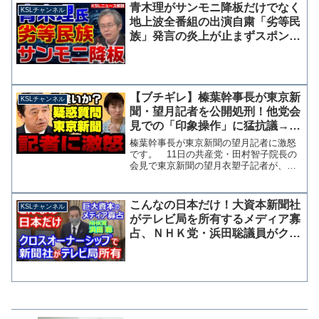
青木理がサンモニ降板だけでなく
KSLチャンネル
地上波全番組の出演自粛「劣等民
族」発言の炎上が止まずスポンサ
ーに配慮か？【KSLチャンネル】
【ブチギレ】榛葉幹事長が東京新
KSLチャンネル
聞・望月記者を公開処刑！他党会
見での「印象操作」に猛抗議→玉
木擁護も勘違い？【KSLチャンネ
榛葉幹事長が東京新聞の望月記者に激怒
ル】
です。 11日の共産党・田村智子院長の
会見で東京新聞の望月衣塑子記者が、高
市総理の陣営が野党中傷動画を依頼した
とされる松井健氏が玉木代表とも関係し
て、落選運動などに関与していたととれ
こんなの日本だけ！大資本新聞社
KSLチャンネル
る質問を行い、これに国...
がテレビ局を所有するメディア寡
占、ＮＨＫ党・浜田聡議員がクロ
スオーナーシップ法規制を総務大
臣に提案