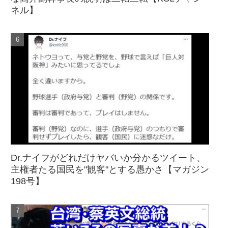
ネル】
Dr.ナイフがどれだけヤバいか分かるツイート、
主権者たる国民を"観客"とする愚かさ【マガジン
198号】