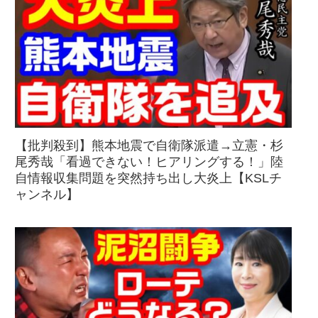
【批判殺到】熊本地震で自衛隊派遣→立憲・杉
尾秀哉「看過できない！ヒアリングする！」陸
自情報収集問題を突然持ち出し大炎上【KSLチ
ャンネル】