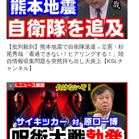
【批判殺到】熊本地震で自衛隊派遣→立憲・杉
尾秀哉「看過できない！ヒアリングする！」陸
自情報収集問題を突然持ち出し大炎上【KSLチ
ャンネル】