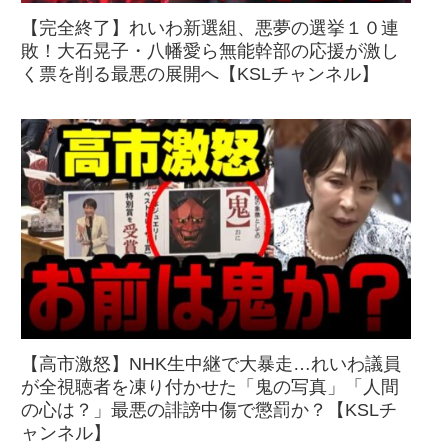
【完全終了】れいわ新選組、悪夢の選挙１０連
敗！大石晃子・八幡愛ら無能幹部の応援が激し
く票を削る最悪の展開へ【KSLチャンネル】
【高市激怒】NHK生中継で大暴走…れいわ議員
が全視聴者を凍り付かせた「鬼の写真」「人間
の心は？」最悪の誹謗中傷で懲罰か？【KSLチ
ャンネル】