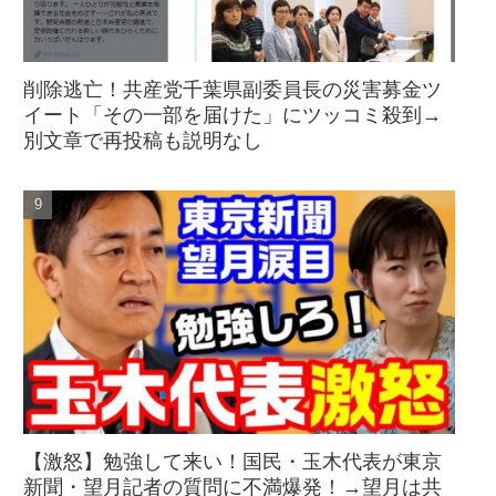
削除逃亡！共産党千葉県副委員長の災害募金ツ
イート「その一部を届けた」にツッコミ殺到→
別文章で再投稿も説明なし
【激怒】勉強して来い！国民・玉木代表が東京
新聞・望月記者の質問に不満爆発！→望月は共