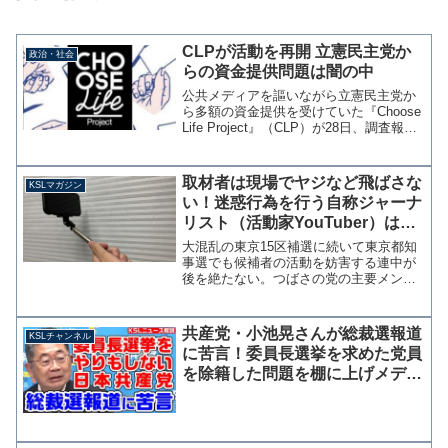
CLPが活動を再開 立憲民主党か
政治・社会
らの資金提供問題は闇の中
公共メディアを謳いながら立憲民主党か
ら多額の資金提供を受けていた『Choose
Life Project』（CLP）が28日、調査報告
書に関する意見交換会の詳細を公表し、
10月より活動再開することを公表した。
活動再開にあたって9月30日19...
取材者は現場でヤジなど飛ばさな
KSLマガジン
い！迷惑行為を行う自称ジャーナ
リスト（活動家YouTuber）は排
除してよし！【マガジン232号】
大混乱の東京15区補選に続いて東京都知
事選でも候補者の活動を妨害する連中が
後を絶たない。つばさの党の主要メンバ
ーは都知事選前に逮捕されたが、あろう
ことか今度は自称ジャーナリストらが取
材と称して候補者の活動中にヤジを飛ば
共産党・小池晃さんが総裁選報道
KSLチャンネル
すなどのトラブルを起こ...
に苦言！委員長選挙を求めた党員
を除籍した問題を棚に上げメディ
アに説教してしまう【KSLチャン
ネル】