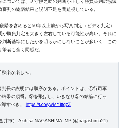
については、式守伊之助の判断が正しく勝負審判の協議
負審判の協議結果と説明不足を問題視している。
段階を含めると50年以上前から写真判定（ビデオ判定）
問が勝負判定を大きく左右している可能性が高い。それに
を判断基準にしたかを明らかにしないことが多いく、この
り筆者も全く同感だ。
千秋楽が楽しみ。
審判長の説明には順序がある。ポイントは、①行司軍
の結果の順番。②を飛ばし、いきなり③の結論に行っ
指導すべき。
https://t.co/ywMYItfqzZ
ihisa NAGASHIMA, MP (@nagashima21)