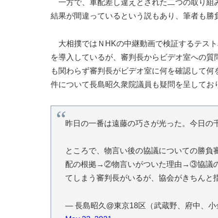
一方で、軍配差し違えとされた二つの取り組み
結果が間違っているという説もあり、筆者も勝
大相撲ではＮHKの中継動画で検証するテスト
を導入しているが、審判長からビデオ室への質
も関わらず審判長がビデオ室に何を確認して何
件について長島昭久衆院議員も疑問を呈してお
昨日の一番は遠藤の巧さが光った。今日の
ところで、物言い後の協議についての勝負
配の根拠→②物言いがついた理由→③協議
てしまう審判長がいるが、協会がきちんと
— 長島昭久@東京18区（武蔵野、府中、小金井市） Ak