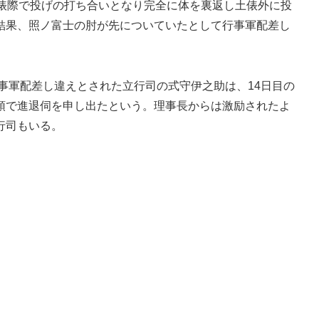
土俵際で投げの打ち合いとなり完全に体を裏返し土俵外に投
結果、照ノ富士の肘が先についていたとして行事軍配差し
事軍配差し違えとされた立行司の式守伊之助は、14日目の
頭で進退伺を申し出たという。理事長からは激励されたよ
行司もいる。