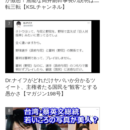
が激怒！無能な高井副幹事長の説明は二
転三転【KSLチャンネル】
Dr.ナイフがどれだけヤバいか分かるツ
イート、主権者たる国民を"観客"とする
愚かさ【マガジン198号】