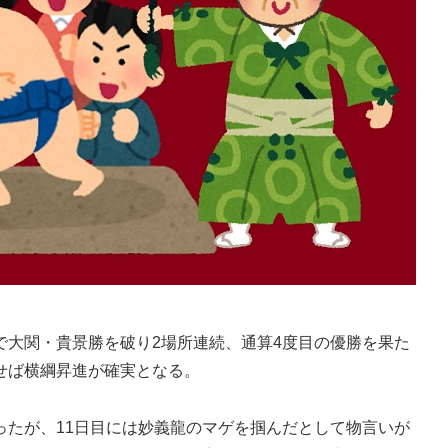
大関・貴景勝を破り2場所連続、通算4度目の優勝を果た
せば横綱昇進が確実となる。
たが、11日目には妙義龍のマゲを掴んだとして物言いが