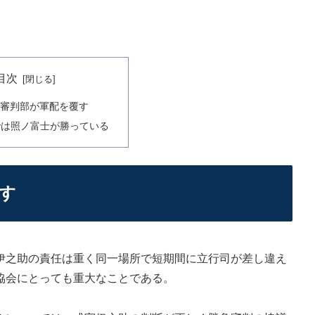
目次
い審判部が軍配を覆す
では照ノ富士が勝っている
す
之助の責任は重く同一場所で短期間に立行司が差し違え
協会にとっても重大なことである。