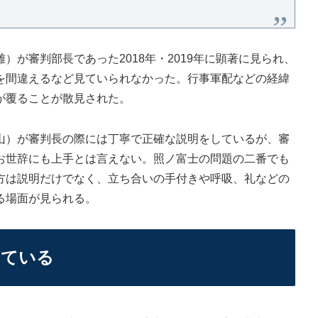
が審判部長であった2018年・2019年に顕著に見られ、
を間違えるなど見ていられなかった。行事軍配などの経緯
が覆ることが散見された。
）が審判長の際には丁寧で正確な説明をしているが、審
お世辞にも上手とは言えない。照ノ富士の問題の二番でも
方は説明だけでなく、立ち合いの手付きや呼吸、礼などの
る場面が見られる。
っている