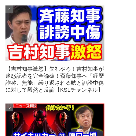
【吉村知事激怒】失礼やろ！吉村知事が
迷惑記者を完全論破！斎藤知事へ「経歴
詐称、無能」繰り返される嘘と誹謗中傷
に対して毅然と反論【KSLチャンネル】