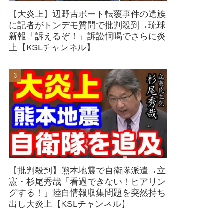
【大炎上】辺野古ボート転覆事件の遺族
に記者がトンデモ質問で批判殺到→琉球
新報「訴えるぞ！」訴訟恫喝でさらに炎
上【KSLチャンネル】
【批判殺到】熊本地震で自衛隊派遣→立
憲・杉尾秀哉「看過できない！ヒアリン
グする！」陸自情報収集問題を突然持ち
出し大炎上【KSLチャンネル】