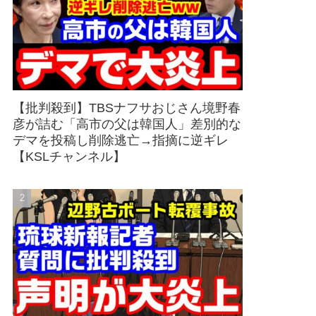
【批判殺到】TBSナフサおじさん境野春
彦が詰む「高市の父は韓国人」差別的な
デマを投稿し削除逃亡→指摘に逆ギレ
【KSLチャンネル】