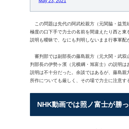
May 23, 2021
この問題は先代の阿武松親方（元関脇・益荒雄）
極度の口下手で力士の名前を間違えたり西と東
説明も曖昧で、なにも判明しないまま行事軍配
審判部では副部長の藤島親方（元大関・武双山
判部長の
伊勢ヶ濱（元横綱・旭富士）の説明は
説明は不十分だった。余談ではあるが、藤島親
所作についても厳しく、その場で力士に注意す
NHK動画では照ノ富士が勝