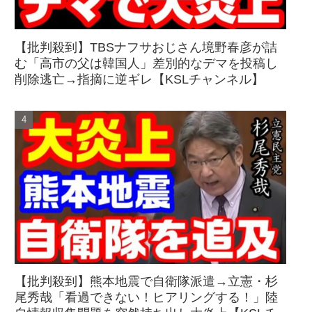
【批判殺到】TBSナフサおじさん境野春彦が詰
む「高市の父は韓国人」差別的なデマを投稿し
削除逃亡→指摘に逆ギレ【KSLチャンネル】
【批判殺到】熊本地震で自衛隊派遣→立憲・杉
尾秀哉「看過できない！ヒアリングする！」陸