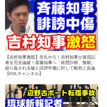
【吉村知事激怒】失礼やろ！吉村知事が迷惑記
者を完全論破！斎藤知事へ「経歴詐称、無能」
繰り返される嘘と誹謗中傷に対して毅然と反論
【KSLチャンネル】