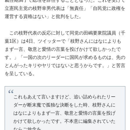
裁任期満了で総理を辞任することとなった。これを受けて
立憲民主党の枝野幸男代表は「無責任」「自民党に政権を
運営する資格はない」と批判をした。
この枝野代表の反応に対して同党の田嶋要衆院議員（千
葉1区）は4日、ツイッターで「枝野さんにはなによりも
まず一言、敬意と愛情の言葉を投げかけて欲しかったで
す。」「一国の次のリーダーに国民が求めるものは、先の
とんがったキリやヤリではないと思うからです。」と苦言
を呈している。
これもあえて言いますけど、追い詰められたリー
ダーが断末魔で孤独な決断をした時、枝野さんに
はなによりもまず一言、敬意と愛情の言葉を投げ
かけて欲しかったです。不本意に編集されていた
ならご放念を。