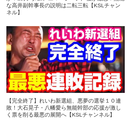
な高井副幹事長の説明は二転三転【KSLチャン
ネル】
【完全終了】れいわ新選組、悪夢の選挙１０連
敗！大石晃子・八幡愛ら無能幹部の応援が激し
く票を削る最悪の展開へ【KSLチャンネル】