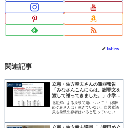
ksl-live!
関連記事
立憲・生方幸夫さんの謝罪報告
政治・社会
「みなさんこんにちは。謝罪文を
渡して謝ってきました。」小学生
の反省文？
北朝鮮による拉致問題について「（横田
めぐみさんは）生きていない、自民党議
員も拉致生存者はいると思っていない」
などと発言し厳重注意された立憲民主党
の生方幸夫衆院議員（千葉6区）が11日、
救う会の西岡力会長に直接会って謝罪文
立憲・生方幸夫議員「（横田めぐ