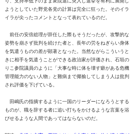
り、支持率低下のまま衆院選に突入し選挙を有利に展開し
ようとしていた野党各党の計算は完全に狂った。そのイラ
イラが尖ったコメントとなって表れているのだ。
前任の安倍総理が辞任した際もそうだったが、攻撃的な
姿勢を崩さず批判を続けた者と、長年の労をねぎらい身体
を気遣うものの差が顕著となった。当然ながらこういうと
きに相手を気遣うことができる政治家が評価され、石垣の
りこ参院議員のように「大事な時に体を壊す癖がある危機
管理能力のない人物」と難病まで揶揄してしまう人は批判
され評価を下げている。
田嶋氏の指摘するように一国のリーダーになろうとする
ものが、職を辞する者に追い打ちをかけるような言葉を浴
びせるような人間であってはならないのだ。