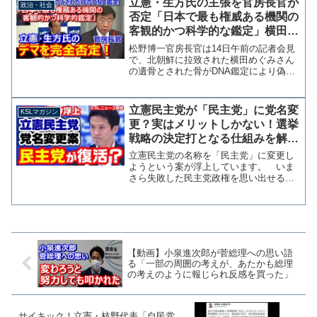
立憲・生方氏の主張を官房長官が
政治・社会
名でお答えください。 自民...
否定「日本で最も権威ある機関の
客観的かつ科学的な鑑定」横田め
ぐみさんの遺骨とされた骨の
松野博一官房長官は14日午前の記者会見
DNA鑑定
で、北朝鮮に拉致された横田めぐみさん
の遺骨とされた骨がDNA鑑定により偽物
と判明したことについて「日本で最も権
威ある機関の一つが実施した客観的かつ
科学的な鑑定に基づくもの」と述べ、立
立憲民主党が「民主党」に党名変
KSLマガジン
憲民主党の生方幸夫氏...
更？実はメリットしかない！選挙
戦略の決定打となる仕組みを解説
【KSLチャンネル】マガジン255
立憲民主党の名称を「民主党」に変更し
号
ようという案が浮上しています。 いま
さら失敗した民主党政権を思い出せるな
んて、と思う方もいるかもしれません
が、実はこれかなり有効な手段となるか
もしれません。 立憲民主党の小川淳也
幹事長は26日の定例会見で...
【動画】小泉進次郎が菅総理への思い語
る「一部の周囲の考えが、あたかも総理
の考えのように報じられ反感を買った」
サイキック！立憲・枝野代表「自民党