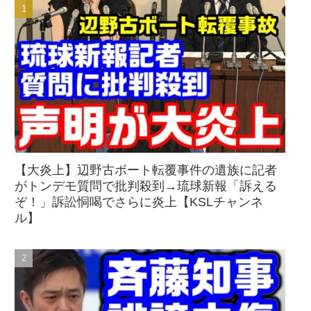
【大炎上】辺野古ボート転覆事件の遺族に記者
がトンデモ質問で批判殺到→琉球新報「訴える
ぞ！」訴訟恫喝でさらに炎上【KSLチャンネ
ル】