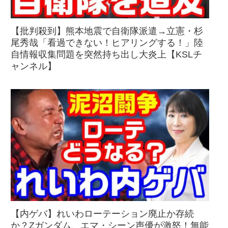
【批判殺到】熊本地震で自衛隊派遣→立憲・杉
尾秀哉「看過できない！ヒアリングする！」陸
自情報収集問題を突然持ち出し大炎上【KSLチ
ャンネル】
【内ゲバ】れいわローテーション廃止か存続
か？Zガンダム、エマ・シーン声優が激怒！無能