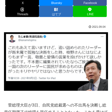
X
Bluesky
Facebook
Threads
はてブ
LINE
2021.09.04
菅総理大臣が3日、自民党総裁選への不出馬を決断し総