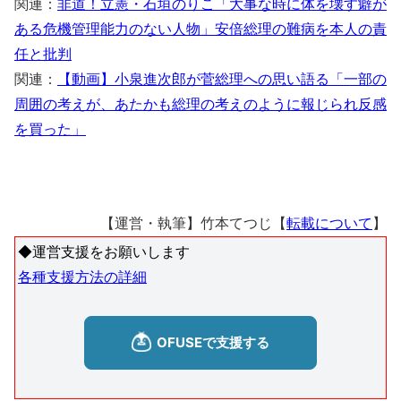
関連：
非道！立憲・石垣のりこ「大事な時に体を壊す癖が
ある危機管理能力のない人物」安倍総理の難病を本人の責
任と批判
関連：
【動画】小泉進次郎が菅総理への思い語る「一部の
周囲の考えが、あたかも総理の考えのように報じられ反感
を買った」
【運営・執筆】竹本てつじ【
転載について
】
◆運営支援をお願いします
各種支援方法の詳細