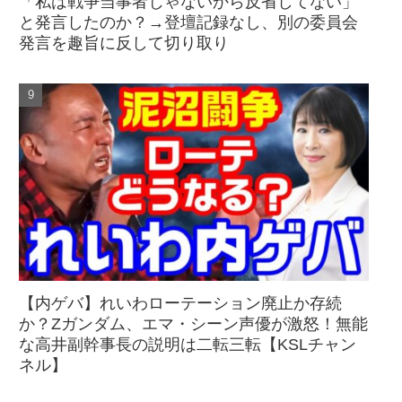
「私は戦争当事者じゃないから反省してない」
と発言したのか？→登壇記録なし、別の委員会
発言を趣旨に反して切り取り
【内ゲバ】れいわローテーション廃止か存続
か？Zガンダム、エマ・シーン声優が激怒！無能
な高井副幹事長の説明は二転三転【KSLチャン
ネル】