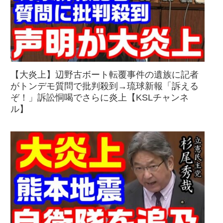
【大炎上】辺野古ボート転覆事件の遺族に記者
がトンデモ質問で批判殺到→琉球新報「訴える
ぞ！」訴訟恫喝でさらに炎上【KSLチャンネ
ル】