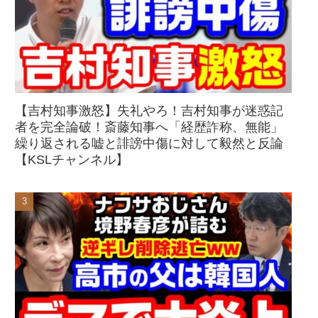
【吉村知事激怒】失礼やろ！吉村知事が迷惑記
者を完全論破！斎藤知事へ「経歴詐称、無能」
繰り返される嘘と誹謗中傷に対して毅然と反論
【KSLチャンネル】