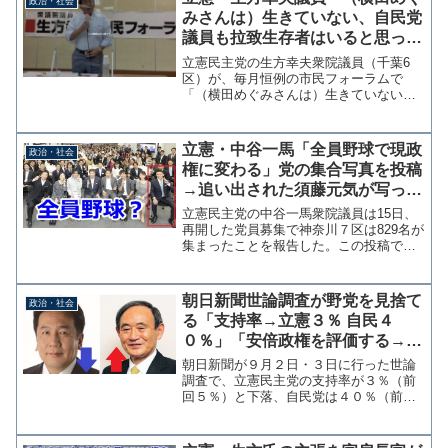
政治・社会
を手渡したことをツイ...
みさんは）生きていない、自民党
議員も拉致生存者はいると思って
いない」救う会が抗議声明
立憲民主党の生方幸夫衆院議員（千葉6
区）が、毎月恒例の市民フォーラムで
「（横田めぐみさんは）生きていない、
自民党議員も拉致生存者はいると思って
いない」など、北朝鮮による拉致被害者
に生存者はいないとの私見を述べていた
立憲・中谷一馬「全員野球で現政
政治・社会
ことがわかった。 これを受...
権に変わる」党の集合写真を投稿
→追い出された須藤元気が写って
いると話題に
立憲民主党の中谷一馬衆院議員は15日、
再開した党員募集で神奈川７区は829名が
集まったことを報告した。この投稿で中
谷議員は「全員野球で現政権に変わる新
たな選択肢となる政党創りを目指しま
す」と青年局の集合写真を投稿し決意を
朝日新聞世論調査が野党を見捨て
政治・社会
表明したが、その写真...
る「支持率→立憲３％ 自民４
０％」「安倍政権を評価する→７
０％」「次の首相にふさわしいの
朝日新聞が９月２日・３日に行った世論
は？→菅ちゃん３８％でトップ」
調査で、立憲民主党の支持率が３％（前
回５％）と下落、自民党は４０％（前回
３０％）と急上昇した。合流新党への期
待はどこへ行ったのか？◆あなたは、
今、どの政党を支持していますか。政党