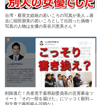
台湾・蔡英文総統の若いころの写真が美人→過
去に稲田朋美の若いころとして出回った偽物！
写真の人物は女優の長谷川恵美さん？
削除逃亡！共産党千葉県副委員長の災害募金ツ
イート「その一部を届けた」にツッコミ殺到→
別文章で再投稿も説明なし