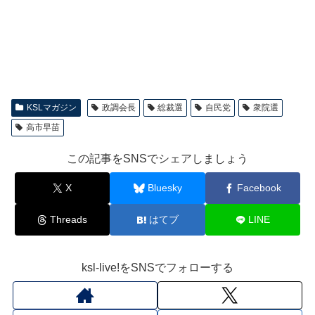
KSLマガジン
政調会長
総裁選
自民党
衆院選
高市早苗
この記事をSNSでシェアしましょう
X
Bluesky
Facebook
Threads
はてブ
LINE
ksl-live!をSNSでフォローする