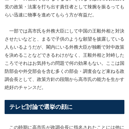
党の政策・法案を打ち出す責任者として辣腕を振るっても
らい迅速に物事を進めてもらう方が有益だ。
一部では高市氏を外務大臣にして中国の
王毅外相と対決
させたいなどと、まるで子供のような願望を披露している
人もいるようだが、閣内にいる外務大臣が独断で対中政策
を決めることなどできるわけがなく、王毅外相と対峙した
ころでそれはお気持ちの問題で何の効果もない。ここは国
防部会や外交部会を含む多くの部会・調査会など束ねる政
調会長として、政策方針の段階から高市氏の能力を生かす
絶好のチャンスだ。
テレビ討論で選挙の顔に
この時期に高市氏が政調会長に指名されたことには他に