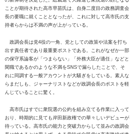
ことが期待された高市早苗氏は、自身二度目の政務調査会
長の要職に就くこととなったが、これに対して高市氏の支
持者らからは不満の声が上がっている。
政調会長は党4役の一角、党としての政策や法案を打ち
出す責任者であり最重要ポストである。これがなぜか一部
の保守系論客が「つまらない」「外務大臣が適任」などと
閑職であるかのような不満をSNSで漏らしたことで、そ
れに同調する一般アカウントが大騒ぎをしている。素人な
らまだしも、ジャーナリストなどが政調会長のポストを軽
んじていることに驚く。
高市氏はすでに衆院選の公約を組み立てる作業に入って
おり、時期的に見ても岸田新政権での華々しいデビューが
待っている。高市氏の能力と突破力からして並みの政調会