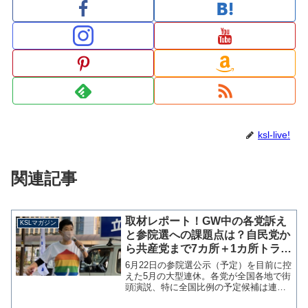
ksl-live!
関連記事
取材レポート！GW中の各党訴え
KSLマガジン
と参院選への課題点は？自民党か
ら共産党まで7カ所＋1カ所トラブ
ル発生の演説巡り【マガジン171
6月22日の参院選公示（予定）を目前に控
号】
えた5月の大型連休。各党が全国各地で街
頭演説、特に全国比例の予定候補は連日
の活動を行っている。 筆者はこの連休