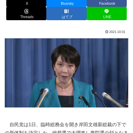
X
Bluesky
Facebook
Threads
はてブ
LINE
2021.10.01
自民党は1日、臨時総務会を開き岸田文雄新総裁の下で
の新体制を決定した。総裁選で大躍進し衆院選の顔となる