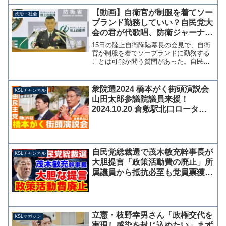
（前後含む）に7カ所の街頭演説を取材し
て回った。※8カ所目は現地で中止4月28
【動画】自衛官が制服を着てソー
政治・社会
日岡山市 立...
プランド勤務していい？自民党大
会の君が代歌唱、防衛ジャーナリ
ストが陸幕長会見で質問【KSL-
15日の陸上自衛隊陸幕長の会見で、自衛
live】
官が制服を着てソープランドに勤務する
ことは可能か問う質問があった。自民党
の党大会で、陸上自衛隊中央音楽隊の自
衛官による君が代歌唱が私的参加で対価
を得ていないという話の流れから、防衛
衆院選2024 橋本がく街頭演説会
KSLチャンネル
ジャーナリストの清谷信...
山田太郎参議院議員来援！
2024.10.20 倉敷駅北口ロータリ
ー（岡山4区）【KSLチャンネ
ル】
自民党総裁選で茂木敏充幹事長が
KSLチャンネル
大胆提言「政策活動費の廃止」所
属議員から抵抗必至も党員票獲得
に有効か？【KSLチャンネル】
立憲・枝野幸男さん「政権交代を
KSLマガジン
実現し感染を封じ込めたい」まず