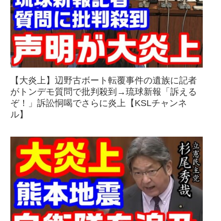
【大炎上】辺野古ボート転覆事件の遺族に記者
がトンデモ質問で批判殺到→琉球新報「訴える
ぞ！」訴訟恫喝でさらに炎上【KSLチャンネ
ル】