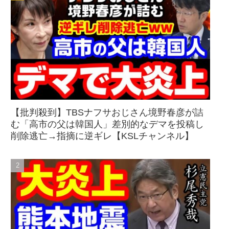
【批判殺到】TBSナフサおじさん境野春彦が詰
む「高市の父は韓国人」差別的なデマを投稿し
削除逃亡→指摘に逆ギレ【KSLチャンネル】