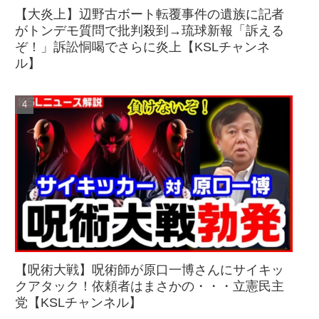
【大炎上】辺野古ボート転覆事件の遺族に記者
がトンデモ質問で批判殺到→琉球新報「訴える
ぞ！」訴訟恫喝でさらに炎上【KSLチャンネ
ル】
【呪術大戦】呪術師が原口一博さんにサイキッ
クアタック！依頼者はまさかの・・・立憲民主
党【KSLチャンネル】