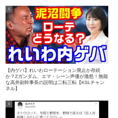
【内ゲバ】れいわローテーション廃止か存続
か？Zガンダム、エマ・シーン声優が激怒！無能
な高井副幹事長の説明は二転三転【KSLチャン
ネル】