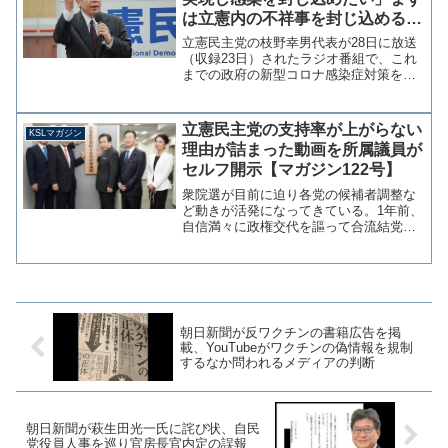
は立憲内の不祥事を封じ込めるの
が先では？【マガジン123号】
立憲民主党の枝野幸男代表が28日に放送
（収録23日）されたラジオ番組で、これ
までの政府の新型コロナ感染症対策を批
判し「次の衆議院選挙で政権をしっかり
と預かり、新型コロナウイルスを封じ込
めたい」と次期衆院選での政権奪取を宣
立憲民主党の支持率が上がらない
KSLマガジン
言しています。参考：...
理由が詰まった動画を所属議員が
セルフ開示【マガジン122号】
衆院選が目前に迫り各党の候補者調整な
ど動きが活発になってきている。1年前、
自信満々に政権交代を謳って合流結党し
た立憲民主党ですが、選挙が近づいても
支持率・比例投票先ともに伸び悩み政権
交代を語ることも少なくなってきた。
それなりの議席増は見込...
朝日新聞が反ワクチンの書籍広告を掲
載、YouTubeがワクチンの偽情報を規制
するなか問われるメディアの判断
朝日新聞が萩生田光一氏に詫び状、自民
党役員人事を巡り官房長官内定の誤報