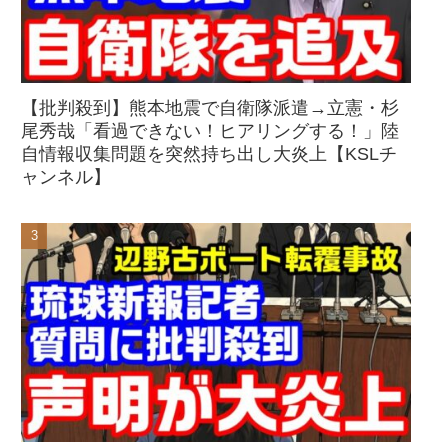
【批判殺到】熊本地震で自衛隊派遣→立憲・杉
尾秀哉「看過できない！ヒアリングする！」陸
自情報収集問題を突然持ち出し大炎上【KSLチ
ャンネル】