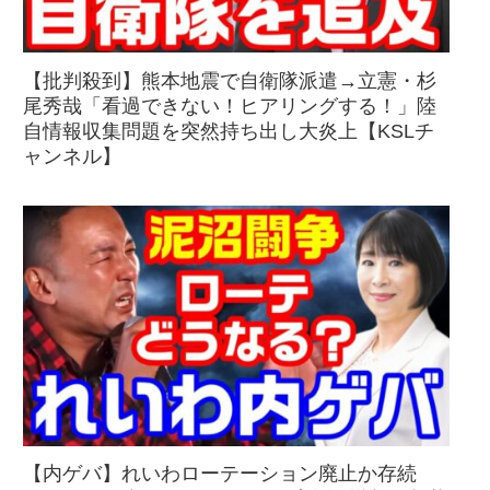
【批判殺到】熊本地震で自衛隊派遣→立憲・杉
尾秀哉「看過できない！ヒアリングする！」陸
自情報収集問題を突然持ち出し大炎上【KSLチ
ャンネル】
【内ゲバ】れいわローテーション廃止か存続