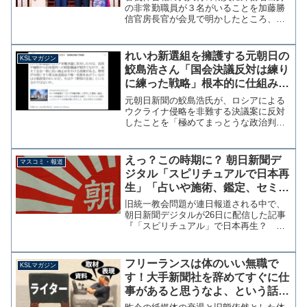
の非常勤職員が３名がいることを加藤勝
信官房長官が会見で明かしたところ、朝
日新聞が早速難癖を付けている。菅首相
の妻・真理子氏に職員3人 安倍政権では
問題視も：朝日新聞デジタル 過去の首
れいわ新選組を擁護する元朝日の
KSLマガジン
相の妻には、1人の職員...
鮫島浩さん「国会決議反対は練り
に練った戦略」根本的に仕組みを
理解していない模様【マガジン
元朝日新聞の鮫島浩氏が、ロシアによる
161号】
ウクライナ侵略を非難する決議案に反対
したことを「極めてまっとうな政治判断
である」「国会決議反対は練りに練った
戦略だ」と寝言以下の擁護論を展開して
いる。れいわ新選組がロシア非難決議に
えっ？この時期に？ 朝日新聞デ
マスコミ・報道
反対したのは、自民や維新...
ジタル「スピリチュアルで日本再
生」「占いや施術、鑑定、セミナ
ー、物品販売」案の定、大炎上中
旧統一教会問題が連日報道される中で、
朝日新聞デジタルが26日に配信した記事
『「スピリチュアル」で日本再生？ ア
ナリストがみる市場発展の可能性』に批
判の声が上がっている。「スピリチュア
ル」で日本再生？ アナリストがみる市
フリーランスは体のいい無職で
KSLマガジン
場発展の可能性：朝日新...
す！大手新聞社を辞めてすぐに仕
事があると思うなよ、という話
【マガジン211号】