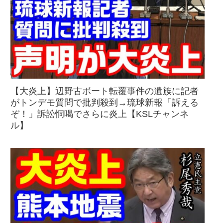
【大炎上】辺野古ボート転覆事件の遺族に記者
がトンデモ質問で批判殺到→琉球新報「訴える
ぞ！」訴訟恫喝でさらに炎上【KSLチャンネ
ル】