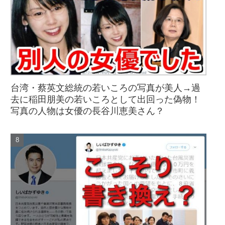
台湾・蔡英文総統の若いころの写真が美人→過
去に稲田朋美の若いころとして出回った偽物！
写真の人物は女優の長谷川恵美さん？