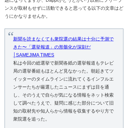
題になってますが、Dappiがどうとかいう以前にフリーラ
ンスが取材もせずに活動できると思ってる以下の文章はど
うにかなりませんか。
新聞を読まなくても衆院選の結果は十分に予測で
きた〜「選挙報道」の形骸化が深刻だ
│SAMEJIMA TIMES
私は今回の総選挙で新聞各紙の選挙報道もテレビ
局の選挙番組もほとんど見なかった。朝起きてツ
イッターのタイムラインに流れてくるインフルエ
ンサーたちが厳選したニュースにまずは目を通
し、そのうえで自らが気になる情報をネット検索
して調べたうえで、疑問に感じた部分について旧
知の取材先や知人らから情報を収集するやり方で
衆院選を追った。