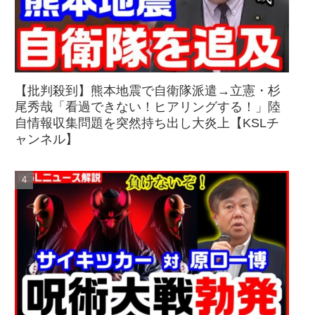
【批判殺到】熊本地震で自衛隊派遣→立憲・杉
尾秀哉「看過できない！ヒアリングする！」陸
自情報収集問題を突然持ち出し大炎上【KSLチ
ャンネル】