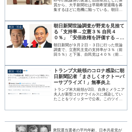
昨今の紙媒体の衰退と旧態依然とした体
質から、大手新聞社は早期希望退職を募
集するほどに危機に陥っている。朝日新
聞などは45歳以上の社員を対象としてい
るが、それとは別に各社で若手記者の退
職も相次いでいる。 ネット時代に急成
朝日新聞世論調査が野党を見捨て
政治・社会
長したウェブメディアや...
る「支持率→立憲３％ 自民４
０％」「安倍政権を評価する→７
０％」「次の首相にふさわしいの
朝日新聞が９月２日・３日に行った世論
は？→菅ちゃん３８％でトップ」
調査で、立憲民主党の支持率が３％（前
回５％）と下落、自民党は４０％（前回
３０％）と急上昇した。合流新党への期
待はどこへ行ったのか？◆あなたは、
今、どの政党を支持していますか。政党
トランプ大統領のコロナ感染に朝
政治・社会
名でお答えください。 自民...
日新聞記者「まさしくオクトーバ
ーサプライズ！」無事炎上
トランプ米大統領が2日、自身とメラニア
夫人が新型コロナウイルスに感染してい
たことをツイッターで公表。このツイー
トを引用した朝日新聞の真鍋弘樹記者
（編集委員）が「これはまさしくオクト
ーバーサプライズ！」とイートしたこと
で「嬉しそう」「不謹慎」...
衆院選当選者の平均年齢、日本共産党が