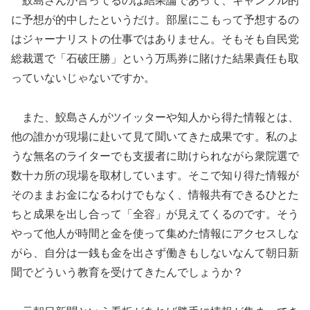
鮫島さんが言ってるのは結果論であって、ギャンブル的
に予想が的中したというだけ。部屋にこもって予想するの
はジャーナリストの仕事ではありません。そもそも自民党
総裁選で「石破圧勝」という万馬券に賭けた結果責任も取
っていないじゃないですか。
また、鮫島さんがツイッターや知人から得た情報とは、
他の誰かが現場に赴いて見て聞いてきた成果です。私のよ
うな無名のライターでも支援者に助けられながら衆院選で
数十カ所の現場を取材しています。そこで知り得た情報が
そのままお金になるわけでもなく、情報共有できるひとた
ちと成果を出し合って「全容」が見えてくるのです。そう
やって他人が時間と金を使って集めた情報にアクセスしな
がら、自分は一銭も金を出さず働きもしないなんて朝日新
聞でどういう教育を受けてきたんでしょうか？