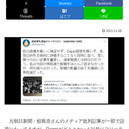
X
Bluesky
Facebook
Threads
はてブ
LINE
2021.11.08
元朝日新聞・鮫島浩さんのメディア批判記事が一部で話