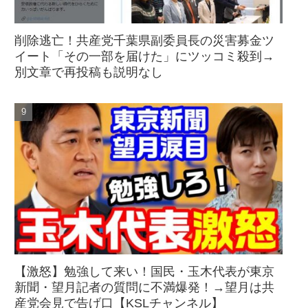
削除逃亡！共産党千葉県副委員長の災害募金ツ
イート「その一部を届けた」にツッコミ殺到→
別文章で再投稿も説明なし
【激怒】勉強して来い！国民・玉木代表が東京
新聞・望月記者の質問に不満爆発！→望月は共
産党会見で告げ口【KSLチャンネル】