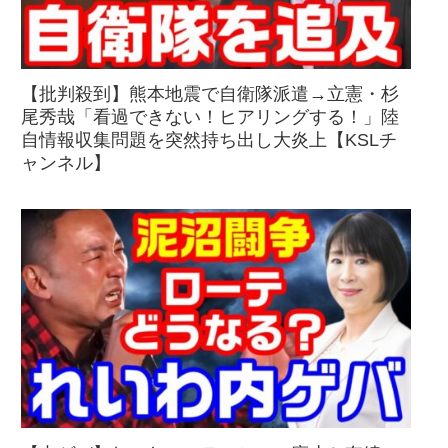
【批判殺到】熊本地震で自衛隊派遣→立憲・杉
尾秀哉「看過できない！ヒアリングする！」陸
自情報収集問題を突然持ち出し大炎上【KSLチ
ャンネル】