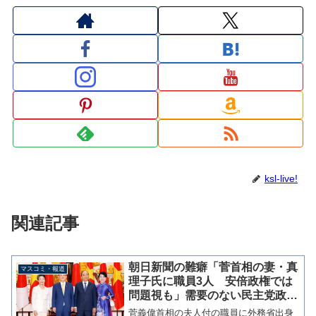
ksl-live!
関連記事
朝日新聞の難癖「菅首相の妻・真
マスコミ・報道
理子氏に職員3人 安倍政権では
問題視も」需要のない民主党政権
の首相夫人との違い
菅義偉首相の夫人付の職員に外務省出身