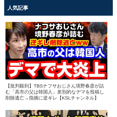
人気記事
【批判殺到】TBSナフサおじさん境野春彦が詰
む「高市の父は韓国人」差別的なデマを投稿し
削除逃亡→指摘に逆ギレ【KSLチャンネル】