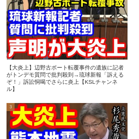
【大炎上】辺野古ボート転覆事件の遺族に記者
がトンデモ質問で批判殺到→琉球新報「訴える
ぞ！」訴訟恫喝でさらに炎上【KSLチャンネ
ル】