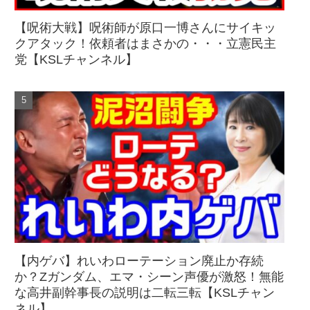
【呪術大戦】呪術師が原口一博さんにサイキッ
クアタック！依頼者はまさかの・・・立憲民主
党【KSLチャンネル】
【内ゲバ】れいわローテーション廃止か存続
か？Zガンダム、エマ・シーン声優が激怒！無能
な高井副幹事長の説明は二転三転【KSLチャン
ネル】