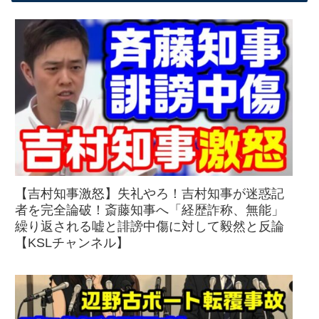
【吉村知事激怒】失礼やろ！吉村知事が迷惑記
者を完全論破！斎藤知事へ「経歴詐称、無能」
繰り返される嘘と誹謗中傷に対して毅然と反論
【KSLチャンネル】