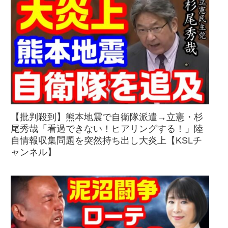
【批判殺到】熊本地震で自衛隊派遣→立憲・杉
尾秀哉「看過できない！ヒアリングする！」陸
自情報収集問題を突然持ち出し大炎上【KSLチ
ャンネル】