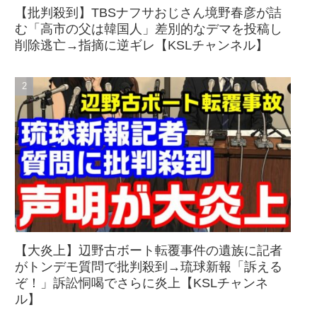
【批判殺到】TBSナフサおじさん境野春彦が詰
む「高市の父は韓国人」差別的なデマを投稿し
削除逃亡→指摘に逆ギレ【KSLチャンネル】
【大炎上】辺野古ボート転覆事件の遺族に記者
がトンデモ質問で批判殺到→琉球新報「訴える
ぞ！」訴訟恫喝でさらに炎上【KSLチャンネ
ル】