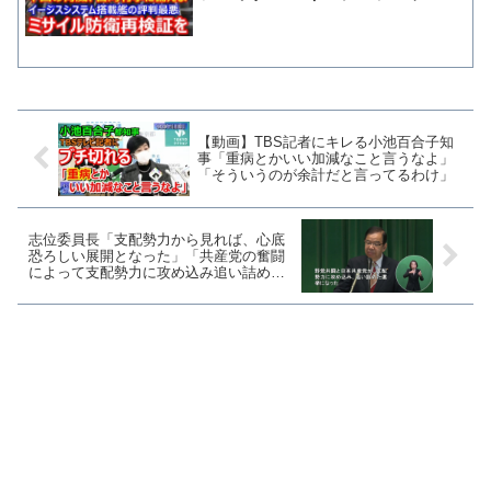
載艦の評判が悪い」浜田防衛大臣
と岸田総理の認識問う
【動画】TBS記者にキレる小池百合子知
事「重病とかいい加減なこと言うなよ」
「そういうのが余計だと言ってるわけ」
志位委員長「支配勢力から見れば、心底
恐ろしい展開となった」「共産党の奮闘
によって支配勢力に攻め込み追い詰めた
選挙となった」