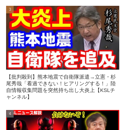
【批判殺到】熊本地震で自衛隊派遣→立憲・杉
尾秀哉「看過できない！ヒアリングする！」陸
自情報収集問題を突然持ち出し大炎上【KSLチ
ャンネル】