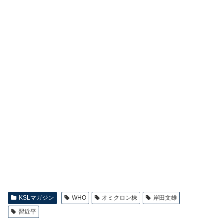
KSLマガジン
WHO
オミクロン株
岸田文雄
習近平