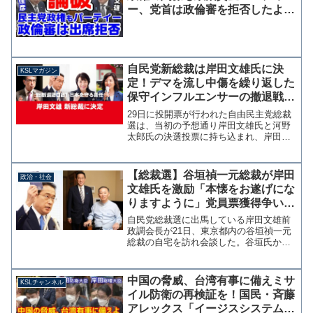
ー、党首は政倫審を拒否したよ
ね？」野田佳彦「ぐぬう・・・」
自民党新総裁は岸田文雄氏に決
KSLマガジン
定！デマを流し中傷を繰り返した
保守インフルエンサーの撤退戦が
見苦しい【マガジン131号】
29日に投開票が行われた自由民主党総裁
選は、当初の予想通り岸田文雄氏と河野
太郎氏の決選投票に持ち込まれ、岸田氏
の圧勝となった。 ほぼメディアが伝え
ていた情勢調査と一致する結果であった
わけだが、直前になって河野票が分散し
【総裁選】谷垣禎一元総裁が岸田
政治・社会
たようで岸田氏が1回目...
文雄氏を激励「本懐をお遂げにな
りますように」党員票獲得争いに
影響か？
自民党総裁選に出馬している岸田文雄前
政調会長が21日、東京都内の谷垣禎一元
総裁の自宅を訪れ会談した。谷垣氏から
は「必ず勝利を果たすように」と激励さ
れたという。第24代自民党総裁として全
国を行脚し、国民の皆さまの声を受け止
中国の脅威、台湾有事に備えミサ
KSLチャンネル
め、野党に転落してい...
イル防衛の再検証を！国民・斉藤
アレックス「イージスシステム搭