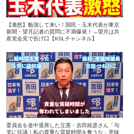
【激怒】勉強して来い！国民・玉木代表が東京
新聞・望月記者の質問に不満爆発！→望月は共
産党会見で告げ口【KSLチャンネル】
委員会を途中退席した立憲・吉田統彦さん「与
党に抗議！私の貴重な質疑時間を奪うな」意味