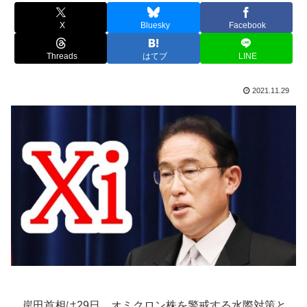
X
Bluesky
Facebook
Threads
はてブ
LINE
2021.11.29
岸田首相は29日、オミクロン株を警戒する水際対策と