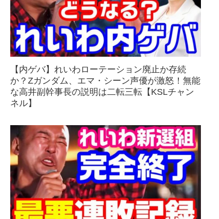
【内ゲバ】れいわローテーション廃止か存続
か？Zガンダム、エマ・シーン声優が激怒！無能
な高井副幹事長の説明は二転三転【KSLチャン
ネル】