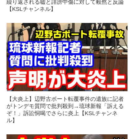
繰り返される嘘と誹謗中傷に対して毅然と反論
【KSLチャンネル】
【大炎上】辺野古ボート転覆事件の遺族に記者
がトンデモ質問で批判殺到→琉球新報「訴える
ぞ！」訴訟恫喝でさらに炎上【KSLチャンネ
ル】