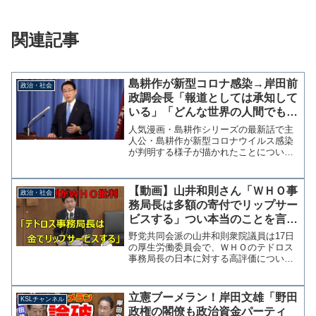
関連記事
島耕作が新型コロナ感染→岸田前
政治・社会
政調会長「報道としては承知して
いる」「どんな世界の人間でも感
染リスクある」
人気漫画・島耕作シリーズの最新話で主
人公・島耕作が新型コロナウイルス感染
が判明する様子が描かれたことについ
て、自民党の岸田文雄前政調会長は25日
に記者団からの質問に「報道としては承
知している」「どんな世界の⼈間であっ
【動画】山井和則さん「ＷＨＯ事
政治・社会
てもコロナに感染するリス...
務局長は多額の寄付でリップサー
ビスする」つい本当のことを言っ
てしまう
野党共同会派の山井和則衆院議員は17日
の厚生労働委員会で、ＷＨＯのテドロス
事務局長の日本に対する高評価について
「多額の寄付をしている。リップサービ
スで言ってる面がある」との考えを示し
た。 要するに「ＷＨＯは金で買える」
立憲ブーメラン！岸田文雄「野田
KSLチャンネル
ということでしょうか。...
政権の閣僚も政治資金パーティ