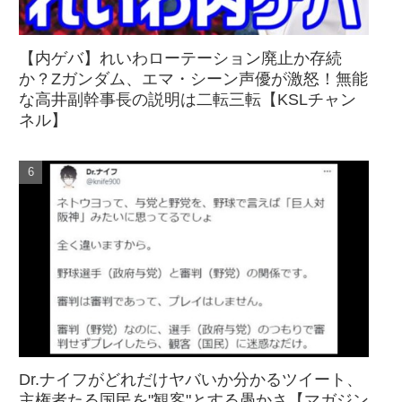
【内ゲバ】れいわローテーション廃止か存続
か？Zガンダム、エマ・シーン声優が激怒！無能
な高井副幹事長の説明は二転三転【KSLチャン
ネル】
Dr.ナイフがどれだけヤバいか分かるツイート、
主権者たる国民を"観客"とする愚かさ【マガジン