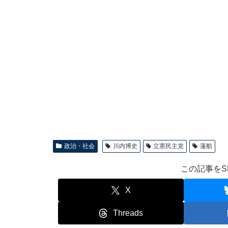
政治・社会
川内博史
立憲民主党
蓮舫
この記事をS
X
Threads