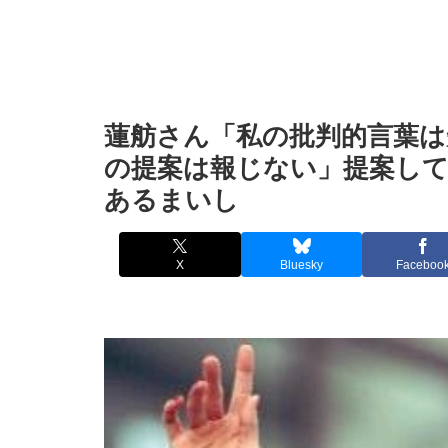
蓮舫さん「私の批判的言葉は
の提案は報じない」提案して
あるまいし
X
Bluesky
Faceboo