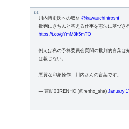
川内博史氏への取材
@kawauchihiroshi
批判にきちんと答える仕事を憲法に基づき
https://t.co/gYmM8k5mTO
例えば私の予算委員会質問の批判的言葉は短
は報じない。
悪質な印象操作、川内さんの言葉です。
— 蓮舫🙋‍♀️RENHO (@renho_sha)
January 1