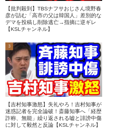
【批判殺到】TBSナフサおじさん境野春
彦が詰む「高市の父は韓国人」差別的な
デマを投稿し削除逃亡→指摘に逆ギレ
【KSLチャンネル】
【吉村知事激怒】失礼やろ！吉村知事が
迷惑記者を完全論破！斎藤知事へ「経歴
詐称、無能」繰り返される嘘と誹謗中傷
に対して毅然と反論【KSLチャンネル】