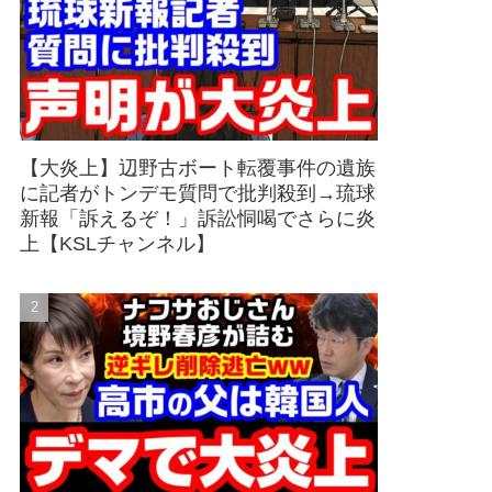
【大炎上】辺野古ボート転覆事件の遺族
に記者がトンデモ質問で批判殺到→琉球
新報「訴えるぞ！」訴訟恫喝でさらに炎
上【KSLチャンネル】