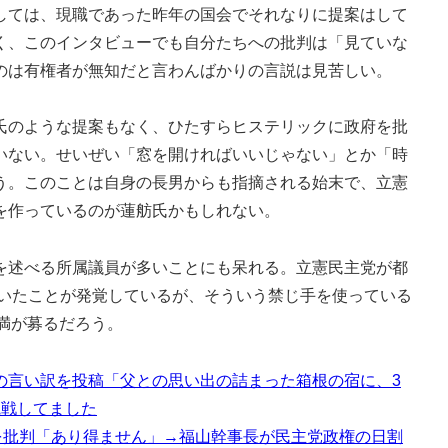
ては、現職であった昨年の国会でそれなりに提案はして
く、このインタビューでも自分たちへの批判は「見ていな
のは有権者が無知だと言わんばかりの言説は見苦しい。
のような提案もなく、ひたすらヒステリックに政府を批
いない。せいぜい「窓を開ければいいじゃない」とか「時
う。このことは自身の長男からも指摘される始末で、立憲
を作っているのが蓮舫氏かもしれない。
述べる所属議員が多いことにも呆れる。立憲民主党が都
でいたことが発覚しているが、そういう禁じ手を使っている
満が募るだろう。
の言い訳を投稿「父との思い出の詰まった箱根の宿に、3
観戦してました
を批判「あり得ません」→福山幹事長が民主党政権の日割