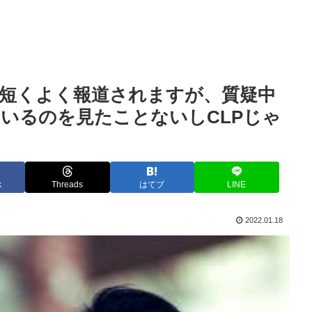
短くよく報道されますが、質疑中
いるのを見たことないしCLPじゃ
k
Threads
はてブ
LINE
2022.01.18