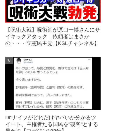
【呪術大戦】呪術師が原口一博さんにサ
イキックアタック！依頼者はまさか
の・・・立憲民主党【KSLチャンネル】
Dr.ナイフがどれだけヤバいか分かるツ
イート、主権者たる国民を"観客"とする