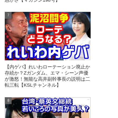
愚かさ【マガジン198号】
【内ゲバ】れいわローテーション廃止か
存続か？Zガンダム、エマ・シーン声優
が激怒！無能な高井副幹事長の説明は二
転三転【KSLチャンネル】