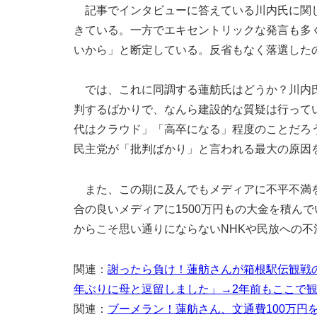
記事でインタビューに答えている川内氏に関し
きている。一方でエキセントリックな発言も多
いから」と断定している。反省もなく落選した
では、これに同調する蓮舫氏はどうか？川内氏
判するばかりで、なんら建設的な質疑は行って
代はクラウド」「高卒になる」程度のことだろ
民主党が「批判ばかり」と言われる最大の原因
また、この期に及んでもメディアに不平不満を
合の良いメディアに1500万円もの大金を積ん
からこそ思い通りにならないNHKや民放への不
関連：
謝ったら負け！蓮舫さんが箱根駅伝観戦
年ぶりに母と逗留しました」→2年前もここで
関連：
ブーメラン！蓮舫さん、文通費100万円