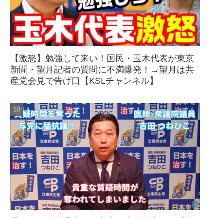
【激怒】勉強して来い！国民・玉木代表が東京
新聞・望月記者の質問に不満爆発！→望月は共
産党会見で告げ口【KSLチャンネル】