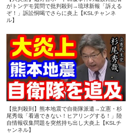
がトンデモ質問で批判殺到→琉球新報「訴える
ぞ！」訴訟恫喝でさらに炎上【KSLチャンネ
ル】
【批判殺到】熊本地震で自衛隊派遣→立憲・杉
尾秀哉「看過できない！ヒアリングする！」陸
自情報収集問題を突然持ち出し大炎上【KSLチ
ャンネル】