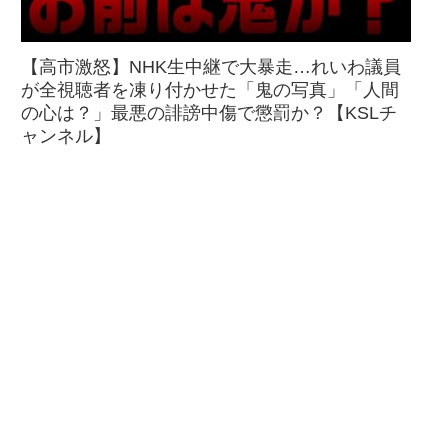
【高市激怒】NHK生中継で大暴走…れいわ議員
が全視聴者を凍り付かせた「鬼の写真」「人間
の心は？」最悪の誹謗中傷で懲罰か？【KSLチ
ャンネル】