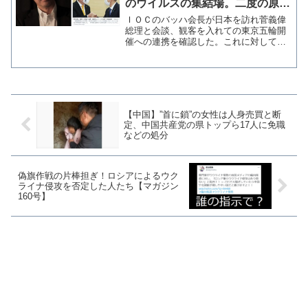
のウイルスの集結場。二度の原爆
同様歴史に残る」
ＩＯＣのバッハ会長が日本を訪れ菅義偉
総理と会談、観客を入れての東京五輪開
催への連携を確認した。これに対して元
朝日新聞記者のジャーナリスト・佐藤章
氏は五輪開催を原爆投下に例え「これで
五輪やったら日本は世界中のウイルスの
集結場。二度の原爆同様歴...
【中国】”首に鎖”の女性は人身売買と断
定、中国共産党の県トップら17人に免職
などの処分
偽旗作戦の片棒担ぎ！ロシアによるウク
ライナ侵攻を否定した人たち【マガジン
160号】