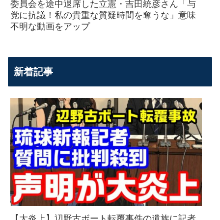
委員会を途中退席した立憲・吉田統彦さん「与
党に抗議！私の貴重な質疑時間を奪うな」意味
不明な動画をアップ
新着記事
【大炎上】辺野古ボート転覆事件の遺族に記者