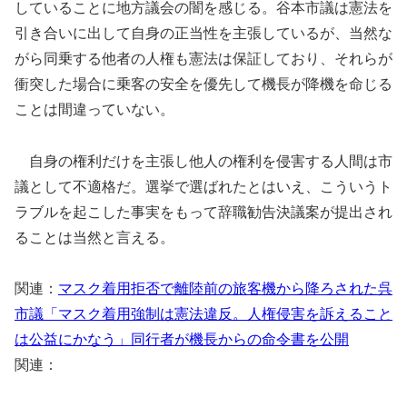
していることに地方議会の闇を感じる。谷本市議は憲法を
引き合いに出して自身の正当性を主張しているが、当然な
がら同乗する他者の人権も憲法は保証しており、それらが
衝突した場合に乗客の安全を優先して機長が降機を命じる
ことは間違っていない。
自身の権利だけを主張し他人の権利を侵害する人間は市
議として不適格だ。選挙で選ばれたとはいえ、こういうト
ラブルを起こした事実をもって辞職勧告決議案が提出され
ることは当然と言える。
関連：
マスク着用拒否で離陸前の旅客機から降ろされた呉
市議「マスク着用強制は憲法違反。人権侵害を訴えること
は公益にかなう」同行者が機長からの命令書を公開
関連：