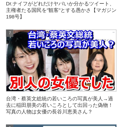
Dr.ナイフがどれだけヤバいか分かるツイート、
主権者たる国民を"観客"とする愚かさ【マガジン
198号】
台湾・蔡英文総統の若いころの写真が美人→過
去に稲田朋美の若いころとして出回った偽物！
写真の人物は女優の長谷川恵美さん？