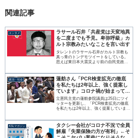
関連記事
ラサール石井「共産党は天変地異
エンタメ
を二度までも予見。卑弥呼級」カ
ルト宗教みたいなことを言い出す
タレントのラサール石井がカルト宗教も
真っ青のトンデモツイートをしている。
思えば東日本大震災より前の自民党政権
時代、福島原発の10m以上の津波による
電源喪失の可能性を国会で質問していた
のも共産党の議員でしたね。天変地異を
蓮舫さん「PCR検査拡充の徹底
政治・社会
二度までも予見。卑弥呼...
を私たちは2年以上、強く提案し
ています」コロナ禍が始まって2
年なんですが・・・
立憲民主党の蓮舫参院議員は25日にツイ
ッターを更新し、「PCR検査拡充の徹底
を私たちは2年以上、強く提案していま
す。」と投稿した。新型コロナウイルス
感染症の国内感染確認から、1月15日でち
ょうど2年になることを考えると、蓮舫氏
タクシー会社がコロナ不況で全員
KSLマガジン
の2年以上とい...
解雇「失業保険の方が有利」←そ
こそこヤバい案件になりそうなの