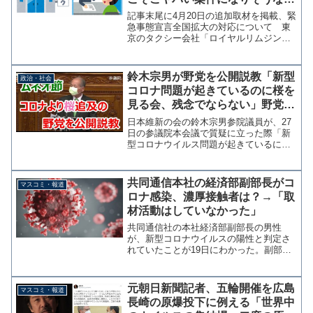
で解説しておく【KSLマガジン
記事末尾に4月20日の追加取材を掲載、緊
vol.12】
急事態宣言全国拡大の対応について 東
京のタクシー会社「ロイヤルリムジン」
が新型コロナの自粛の余波で業績が悪
化、グループ会社5社の従業員600人を一
斉解雇することが報じられている。解雇
鈴木宗男が野党を公開説教「新型
政治・社会
について同社は「休...
コロナ問題が起きているのに桜を
見る会、残念でならない」野党席
「キー！ギャー！」
日本維新の会の鈴木宗男参院議員が、27
日の参議院本会議で質疑に立った際「新
型コロナウイルス問題が起きているにも
かかわらず、桜を見る会、IRの質問に時
間が使われたことは残念でなりません」
と野党共同会派の姿勢を批判する場面が
共同通信本社の経済部副部長がコ
マスコミ・報道
あった。 野党席から...
ロナ感染、濃厚接触者は？→「取
材活動はしていなかった」
共同通信社の本社経済部副部長の男性
が、新型コロナウイルスの陽性と判定さ
れていたことが19日にわかった。副部長
の主な業務は支持や管理で対外的な取材
活動はしていなかったという。共同通信
副部長が陽性 新型コロナ ｜ 共同通信
元朝日新聞記者、五輪開催を広島
マスコミ・報道
共同通信社は19日、...
長崎の原爆投下に例える「世界中