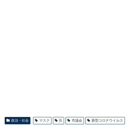
政治・社会
マスク
呉
市議会
新型コロナウイルス