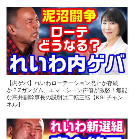
【内ゲバ】れいわローテーション廃止か存続
か？Zガンダム、エマ・シーン声優が激怒！無能
な高井副幹事長の説明は二転三転【KSLチャン
ネル】