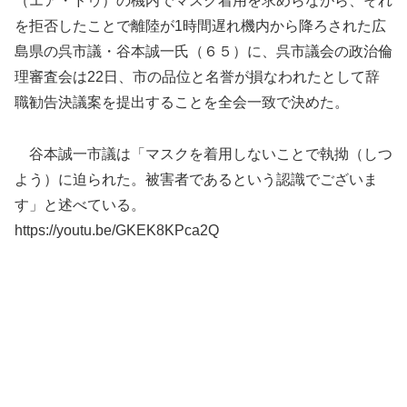
（エア・ドゥ）の機内でマスク着用を求めらながら、それ
を拒否したことで離陸が1時間遅れ機内から降ろされた広
島県の呉市議・谷本誠一氏（６５）に、呉市議会の政治倫
理審査会は22日、市の品位と名誉が損なわれたとして辞
職勧告決議案を提出することを全会一致で決めた。
谷本誠一市議は「マスクを着用しないことで執拗（しつ
よう）に迫られた。被害者であるという認識でございま
す」と述べている。
https://youtu.be/GKEK8KPca2Q