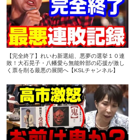
【完全終了】れいわ新選組、悪夢の選挙１０連
敗！大石晃子・八幡愛ら無能幹部の応援が激し
く票を削る最悪の展開へ【KSLチャンネル】