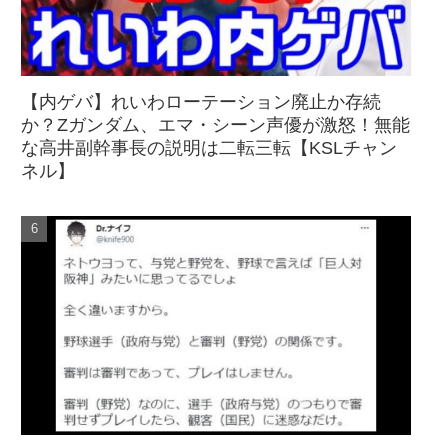
【内ゲバ】れいわローテーション廃止か存続
か？Zガンダム、エマ・シーン声優が激怒！無能
な高井副幹事長の説明は二転三転【KSLチャン
ネル】