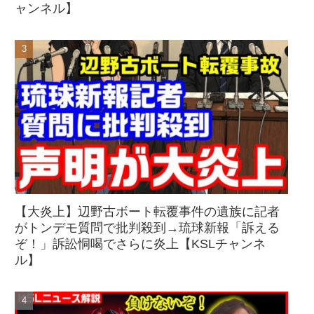
ャンネル】
【大炎上】辺野古ボート転覆事件の遺族に記者
がトンデモ質問で批判殺到→琉球新報「訴える
ぞ！」訴訟恫喝でさらに炎上【KSLチャンネ
ル】