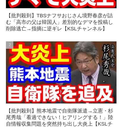
【批判殺到】TBSナフサおじさん境野春彦が詰
む「高市の父は韓国人」差別的なデマを投稿し
削除逃亡→指摘に逆ギレ【KSLチャンネル】
【批判殺到】熊本地震で自衛隊派遣→立憲・杉
尾秀哉「看過できない！ヒアリングする！」陸
自情報収集問題を突然持ち出し大炎上【KSLチ