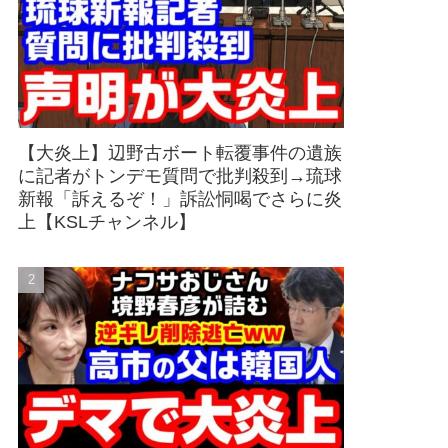
【大炎上】辺野古ボート転覆事件の遺族
に記者がトンデモ質問で批判殺到→琉球
新報「訴えるぞ！」訴訟恫喝でさらに炎
上【KSLチャンネル】