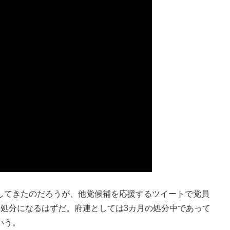
てきたのだろうが、他党候補を応援するツイートで党員
い処分になるはずだ。府連としては3カ月の処分中であって
いう。