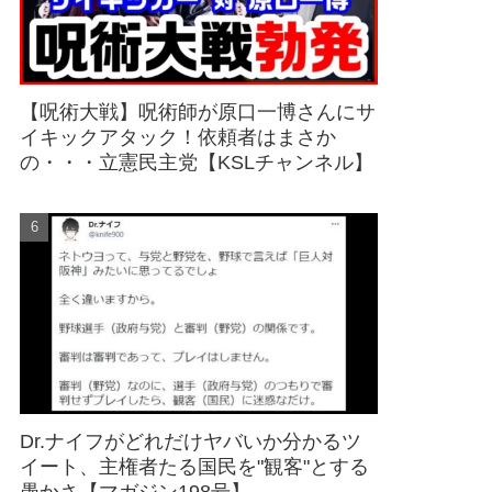
【呪術大戦】呪術師が原口一博さんにサ
イキックアタック！依頼者はまさか
の・・・立憲民主党【KSLチャンネル】
Dr.ナイフがどれだけヤバいか分かるツ
イート、主権者たる国民を"観客"とする