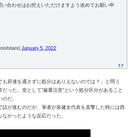
問い合わせはお控えいただけますよう改めてお願い申
hitani)
January 5, 2022
も府連を通さずに処分はありえないのでは？」と問う
だった。党として”厳重注意”という処分区分があること
いのだ。
話が進むのだが、筆者が泉健太代表を直撃した時には西
らなかったような反応だった。