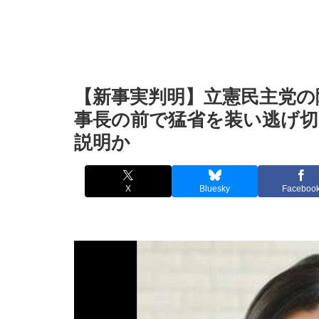
【新事実判明】立憲民主党の
事長の前で猛省を装い逃げ切
説明か
X
Bluesky
Faceboo