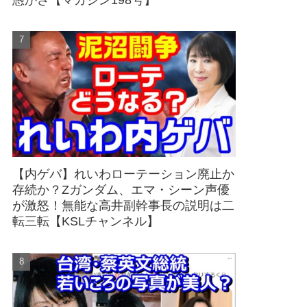
愚かさ【マガジン198号】
【内ゲバ】れいわローテーション廃止か
存続か？Zガンダム、エマ・シーン声優
が激怒！無能な高井副幹事長の説明は二
転三転【KSLチャンネル】