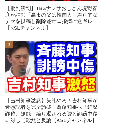
【批判殺到】TBSナフサおじさん境野春
彦が詰む「高市の父は韓国人」差別的な
デマを投稿し削除逃亡→指摘に逆ギレ
【KSLチャンネル】
【吉村知事激怒】失礼やろ！吉村知事が
迷惑記者を完全論破！斎藤知事へ「経歴
詐称、無能」繰り返される嘘と誹謗中傷
に対して毅然と反論【KSLチャンネル】