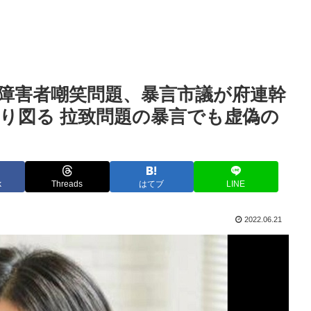
障害者嘲笑問題、暴言市議が府連幹
り図る 拉致問題の暴言でも虚偽の
k
Threads
はてブ
LINE
2022.06.21